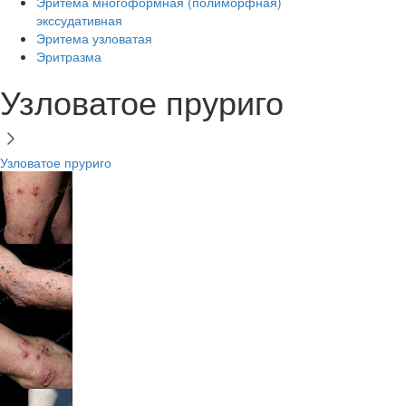
Эритема многоформная (полиморфная)
экссудативная
Эритема узловатая
Эритразма
Узловатое пруриго
Узловатое пруриго