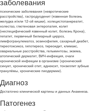
заболевания
психические заболевания (невротические
расстройства), гастродуоденит (язвенная болезнь
желудка и/или 12-ой кишки), холецистопанкреатит,
холестаз, глютеновая энтеропатия, колит
(неспецифический язвенный колит, болезнь Крона),
гепатит, первичный билиарный цирроз,
лимфогранулематоз, эозинофилия, сахарный диабет,
тиреотоксикоз, гипотиреоз, тиреоидит, климакс,
овариальные расстройства, гельминтозы, экзема,
атопический дерматит, ВИЧ-инфекция, очаги
хронической инфекции в организме (хронический
синуит, хронический отит, аднексит, тонзиллит зубные
гранулёмы, хронические пиодермии).
Диагноз
Достаточно клинической картины и данных Анамнеза.
Патогенез