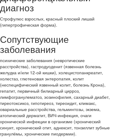
диагноз
Строфулюс взрослых, красный плоский лишай
(гипертрофическая форма).
Сопутствующие
заболевания
психические заболевания (невротические
расстройства), гастродуоденит (язвенная болезнь
желудка и/или 12-ой кишки), холецистопанкреатит,
холестаз, глютеновая энтеропатия, колит
(неспецифический язвенный колит, болезнь Крона),
гепатит, первичный билиарный цирроз,
лимфогранулематоз, эозинофилия, сахарный диабет,
тиреотоксикоз, гипотиреоз, тиреоидит, климакс,
овариальные расстройства, гельминтозы, экзема,
атопический дерматит, ВИЧ-инфекция, очаги
хронической инфекции в организме (хронический
синуит, хронический отит, аднексит, тонзиллит зубные
гранулёмы, хронические пиодермии).