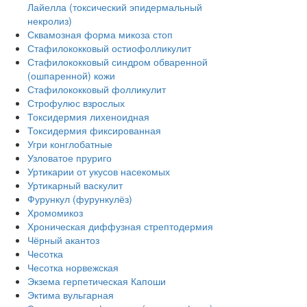
Лайелла (токсический эпидермальный
некролиз)
Сквамозная форма микоза стоп
Стафилококковый остиофолликулит
Стафилококковый синдром обваренной
(ошпаренной) кожи
Стафилококковый фолликулит
Строфулюс взрослых
Токсидермия лихеноидная
Токсидермия фиксированная
Угри конглобатные
Узловатое пруриго
Уртикарии от укусов насекомых
Уртикарный васкулит
Фурункул (фурункулёз)
Хромомикоз
Хроническая диффузная стрептодермия
Чёрный акантоз
Чесотка
Чесотка норвежская
Экзема герпетическая Капоши
Эктима вульгарная