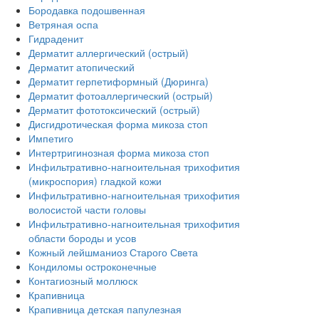
Бородавка подошвенная
Ветряная оспа
Гидраденит
Дерматит аллергический (острый)
Дерматит атопический
Дерматит герпетиформный (Дюринга)
Дерматит фотоаллергический (острый)
Дерматит фототоксический (острый)
Дисгидротическая форма микоза стоп
Импетиго
Интертригинозная форма микоза стоп
Инфильтративно-нагноительная трихофития
(микроспория) гладкой кожи
Инфильтративно-нагноительная трихофития
волосистой части головы
Инфильтративно-нагноительная трихофития
области бороды и усов
Кожный лейшманиоз Старого Света
Кондиломы остроконечные
Контагиозный моллюск
Крапивница
Крапивница детская папулезная