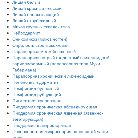
Лишай белый
Лишай красный плоский
Лишай опоясывающий
Лишай отрубевидный
Микоз крупных складок тела
Нейродермит
Онихомикоз (микоз ногтей)
Опрелость стрептококковая
Парапсориаз мелкобляшечный
Парапсориаз острый (подострый) лихеноидный
вариолиформный (парапсориаз типа Мухи-
Габермана)
Парапсориаз хронический лихеноидный
Пеленочный дерматит
Пемфигоид буллезный
Пемфигоид рубцующий
Пигментная крапивница
Пиодермия хроническая абсцедирующая
Пиодермия хроническая язвенная (язвенно-
вегетирующая)
Пиодермия шанкриформная
Поверхностная микроспория волосистой части
головы