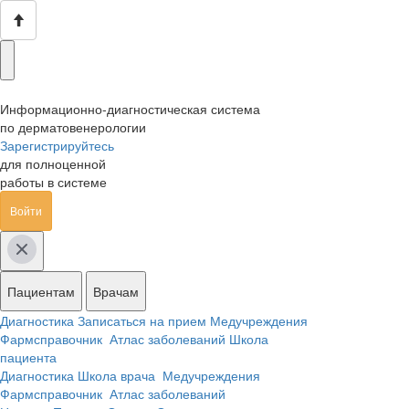
Информационно-диагностическая система
по дерматовенерологии
Зарегистрируйтесь
для полноценной
работы в системе
Войти
Пациентам
Врачам
Диагностика
Записаться на прием
Медучреждения
Фармсправочник
Атлас заболеваний
Школа
пациента
Диагностика
Школа врача
Медучреждения
Фармсправочник
Атлас заболеваний