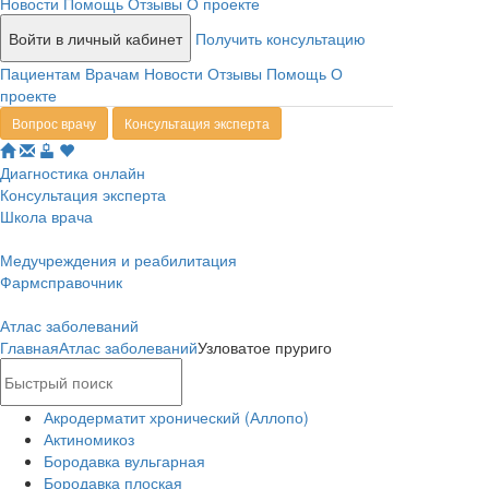
Новости
Помощь
Отзывы
О проекте
Войти в личный кабинет
Получить консультацию
Пациентам
Врачам
Новости
Отзывы
Помощь
О
проекте
Вопрос врачу
Консультация эксперта
Диагностика онлайн
Консультация эксперта
Школа врача
Медучреждения и реабилитация
Фармсправочник
Атлас заболеваний
Главная
Атлас заболеваний
Узловатое пруриго
Акродерматит хронический (Аллопо)
Актиномикоз
Бородавка вульгарная
Бородавка плоская