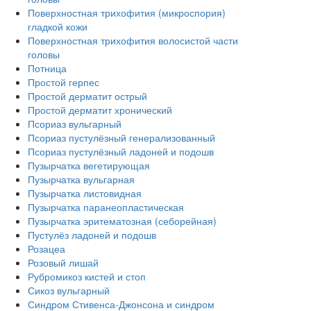
Поверхностная трихофития (микроспория)
гладкой кожи
Поверхностная трихофития волосистой части
головы
Потница
Простой герпес
Простой дерматит острый
Простой дерматит хронический
Псориаз вульгарный
Псориаз пустулёзный генерализованный
Псориаз пустулёзный ладоней и подошв
Пузырчатка вегетирующая
Пузырчатка вульгарная
Пузырчатка листовидная
Пузырчатка паранеопластическая
Пузырчатка эритематозная (себорейная)
Пустулёз ладоней и подошв
Розацеа
Розовый лишай
Рубромикоз кистей и стоп
Сикоз вульгарный
Синдром Стивенса-Джонсона и синдром