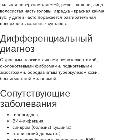
тыльная поверхность кистей, реже - ладони, лицо,
волосистая часть головы, изредка - красная кайма
губ, у детей часто поражается разгибательная
поверхность коленных суставов.
Дифференциальный
диагноз
С красным плоским лишаем, кератоакантомой,
околоногтевыми фибромами, подногтевыми
экзостозами, бородавчатым туберкулезом кожи,
беспигментной меланомой.
Сопутствующие
заболевания
гипергидроз;
ВИЧ-инфекция;
синдром (болезнь) Кушинга;
атопический дерматит;
иммунодефицитные состояния, не ВИЧ-