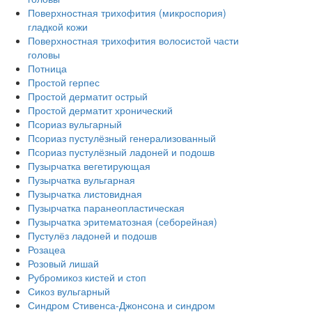
Поверхностная трихофития (микроспория)
гладкой кожи
Поверхностная трихофития волосистой части
головы
Потница
Простой герпес
Простой дерматит острый
Простой дерматит хронический
Псориаз вульгарный
Псориаз пустулёзный генерализованный
Псориаз пустулёзный ладоней и подошв
Пузырчатка вегетирующая
Пузырчатка вульгарная
Пузырчатка листовидная
Пузырчатка паранеопластическая
Пузырчатка эритематозная (себорейная)
Пустулёз ладоней и подошв
Розацеа
Розовый лишай
Рубромикоз кистей и стоп
Сикоз вульгарный
Синдром Стивенса-Джонсона и синдром