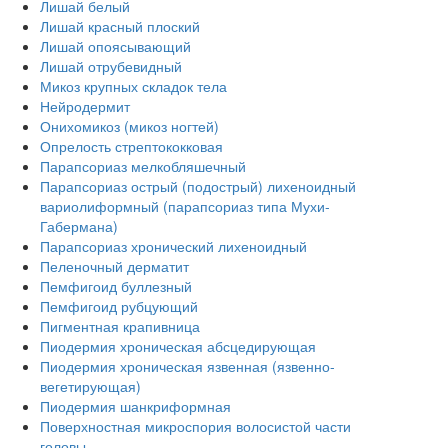
Лишай белый
Лишай красный плоский
Лишай опоясывающий
Лишай отрубевидный
Микоз крупных складок тела
Нейродермит
Онихомикоз (микоз ногтей)
Опрелость стрептококковая
Парапсориаз мелкобляшечный
Парапсориаз острый (подострый) лихеноидный
вариолиформный (парапсориаз типа Мухи-
Габермана)
Парапсориаз хронический лихеноидный
Пеленочный дерматит
Пемфигоид буллезный
Пемфигоид рубцующий
Пигментная крапивница
Пиодермия хроническая абсцедирующая
Пиодермия хроническая язвенная (язвенно-
вегетирующая)
Пиодермия шанкриформная
Поверхностная микроспория волосистой части
головы