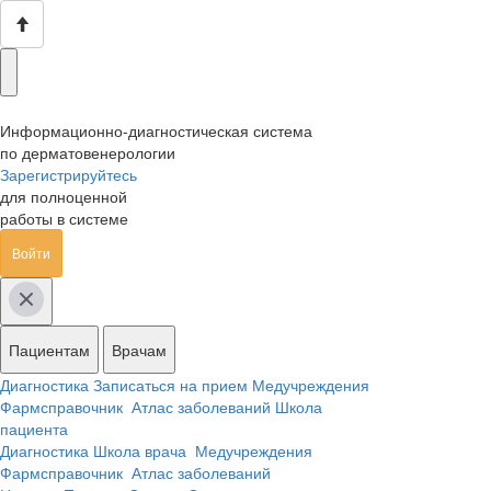
Информационно-диагностическая система
по дерматовенерологии
Зарегистрируйтесь
для полноценной
работы в системе
Войти
Пациентам
Врачам
Диагностика
Записаться на прием
Медучреждения
Фармсправочник
Атлас заболеваний
Школа
пациента
Диагностика
Школа врача
Медучреждения
Фармсправочник
Атлас заболеваний