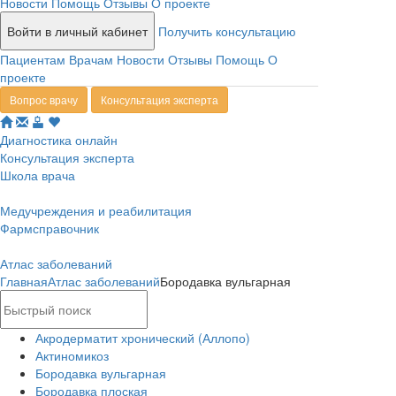
Новости
Помощь
Отзывы
О проекте
Войти в личный кабинет
Получить консультацию
Пациентам
Врачам
Новости
Отзывы
Помощь
О
проекте
Вопрос врачу
Консультация эксперта
Диагностика онлайн
Консультация эксперта
Школа врача
Медучреждения и реабилитация
Фармсправочник
Атлас заболеваний
Главная
Атлас заболеваний
Бородавка вульгарная
Акродерматит хронический (Аллопо)
Актиномикоз
Бородавка вульгарная
Бородавка плоская