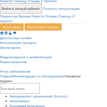
Новости
Помощь
Отзывы
О проекте
Войти в личный кабинет
Получить консультацию
Пациентам
Врачам
Новости
Отзывы
Помощь
О
проекте
Вопрос врачу
Консультация эксперта
Диагностика онлайн
Консультация эксперта
Школа врача
Медучреждения и реабилитация
Фармсправочник
Атлас заболеваний
Главная
Рекомендации по обследованию
Узловатое
пруриго
Акродерматит хронический (Аллопо)
Актиномикоз
Бородавка вульгарная