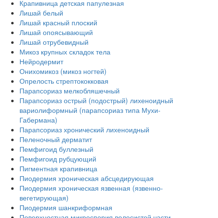
Крапивница детская папулезная
Лишай белый
Лишай красный плоский
Лишай опоясывающий
Лишай отрубевидный
Микоз крупных складок тела
Нейродермит
Онихомикоз (микоз ногтей)
Опрелость стрептококковая
Парапсориаз мелкобляшечный
Парапсориаз острый (подострый) лихеноидный
вариолиформный (парапсориаз типа Мухи-
Габермана)
Парапсориаз хронический лихеноидный
Пеленочный дерматит
Пемфигоид буллезный
Пемфигоид рубцующий
Пигментная крапивница
Пиодермия хроническая абсцедирующая
Пиодермия хроническая язвенная (язвенно-
вегетирующая)
Пиодермия шанкриформная
Поверхностная микроспория волосистой части