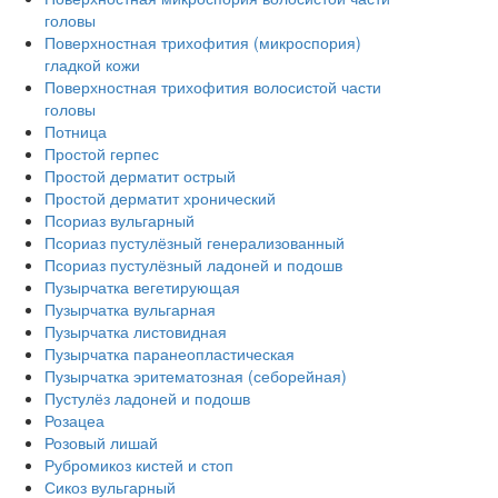
головы
Поверхностная трихофития (микроспория)
гладкой кожи
Поверхностная трихофития волосистой части
головы
Потница
Простой герпес
Простой дерматит острый
Простой дерматит хронический
Псориаз вульгарный
Псориаз пустулёзный генерализованный
Псориаз пустулёзный ладоней и подошв
Пузырчатка вегетирующая
Пузырчатка вульгарная
Пузырчатка листовидная
Пузырчатка паранеопластическая
Пузырчатка эритематозная (себорейная)
Пустулёз ладоней и подошв
Розацеа
Розовый лишай
Рубромикоз кистей и стоп
Сикоз вульгарный