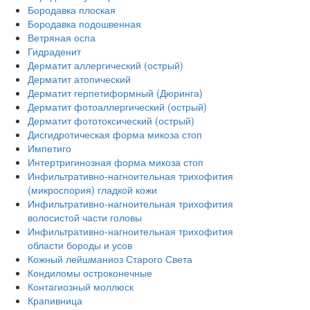
Бородавка плоская
Бородавка подошвенная
Ветряная оспа
Гидраденит
Дерматит аллергический (острый)
Дерматит атопический
Дерматит герпетиформный (Дюринга)
Дерматит фотоаллергический (острый)
Дерматит фототоксический (острый)
Дисгидротическая форма микоза стоп
Импетиго
Интертригинозная форма микоза стоп
Инфильтративно-нагноительная трихофития
(микроспория) гладкой кожи
Инфильтративно-нагноительная трихофития
волосистой части головы
Инфильтративно-нагноительная трихофития
области бороды и усов
Кожный лейшманиоз Старого Света
Кондиломы остроконечные
Контагиозный моллюск
Крапивница