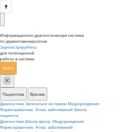
Информационно-диагностическая система
по дерматовенерологии
Зарегистрируйтесь
для полноценной
работы в системе
Войти
Пациентам
Врачам
Диагностика
Записаться на прием
Медучреждения
Фармсправочник
Атлас заболеваний
Школа
пациента
Диагностика
Школа врача
Медучреждения
Фармсправочник
Атлас заболеваний