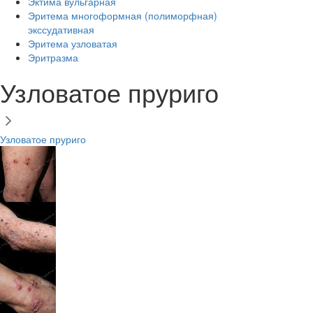
Эктима вульгарная
Эритема многоформная (полиморфная)
экссудативная
Эритема узловатая
Эритразма
Узловатое пруриго
Узловатое пруриго