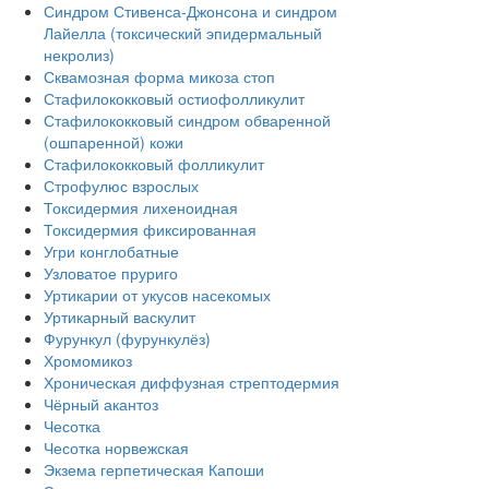
Синдром Стивенса-Джонсона и синдром
Лайелла (токсический эпидермальный
некролиз)
Сквамозная форма микоза стоп
Стафилококковый остиофолликулит
Стафилококковый синдром обваренной
(ошпаренной) кожи
Стафилококковый фолликулит
Строфулюс взрослых
Токсидермия лихеноидная
Токсидермия фиксированная
Угри конглобатные
Узловатое пруриго
Уртикарии от укусов насекомых
Уртикарный васкулит
Фурункул (фурункулёз)
Хромомикоз
Хроническая диффузная стрептодермия
Чёрный акантоз
Чесотка
Чесотка норвежская
Экзема герпетическая Капоши