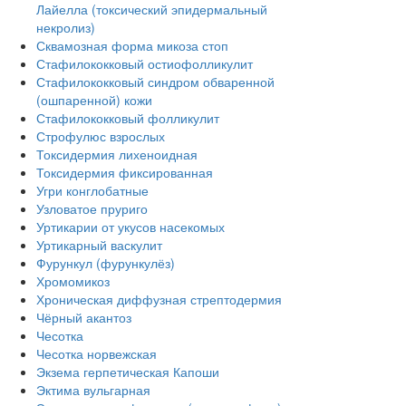
Лайелла (токсический эпидермальный
некролиз)
Сквамозная форма микоза стоп
Стафилококковый остиофолликулит
Стафилококковый синдром обваренной
(ошпаренной) кожи
Стафилококковый фолликулит
Строфулюс взрослых
Токсидермия лихеноидная
Токсидермия фиксированная
Угри конглобатные
Узловатое пруриго
Уртикарии от укусов насекомых
Уртикарный васкулит
Фурункул (фурункулёз)
Хромомикоз
Хроническая диффузная стрептодермия
Чёрный акантоз
Чесотка
Чесотка норвежская
Экзема герпетическая Капоши
Эктима вульгарная