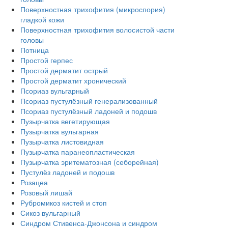
Поверхностная трихофития (микроспория)
гладкой кожи
Поверхностная трихофития волосистой части
головы
Потница
Простой герпес
Простой дерматит острый
Простой дерматит хронический
Псориаз вульгарный
Псориаз пустулёзный генерализованный
Псориаз пустулёзный ладоней и подошв
Пузырчатка вегетирующая
Пузырчатка вульгарная
Пузырчатка листовидная
Пузырчатка паранеопластическая
Пузырчатка эритематозная (себорейная)
Пустулёз ладоней и подошв
Розацеа
Розовый лишай
Рубромикоз кистей и стоп
Сикоз вульгарный
Синдром Стивенса-Джонсона и синдром