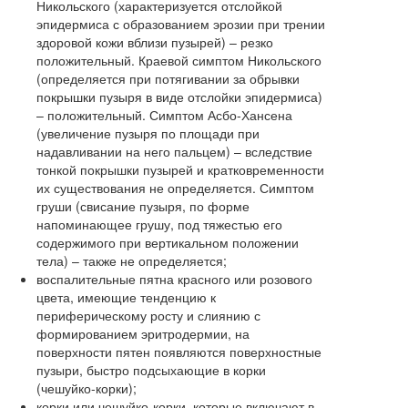
Никольского (характеризуется отслойкой
эпидермиса с образованием эрозии при трении
здоровой кожи вблизи пузырей) – резко
положительный. Краевой симптом Никольского
(определяется при потягивании за обрывки
покрышки пузыря в виде отслойки эпидермиса)
– положительный. Симптом Асбо-Хансена
(увеличение пузыря по площади при
надавливании на него пальцем) – вследствие
тонкой покрышки пузырей и кратковременности
их существования не определяется. Симптом
груши (свисание пузыря, по форме
напоминающее грушу, под тяжестью его
содержимого при вертикальном положении
тела) – также не определяется;
воспалительные пятна красного или розового
цвета, имеющие тенденцию к
периферическому росту и слиянию с
формированием эритродермии, на
поверхности пятен появляются поверхностные
пузыри, быстро подсыхающие в корки
(чешуйко-корки);
корки или чешуйко-корки, которые включают в