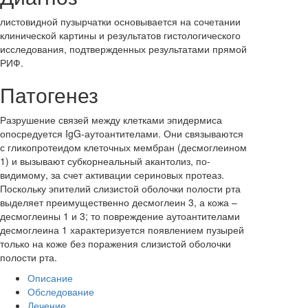
листовидной пузырчатки основывается на сочетании
клинической картины и результатов гистологического
исследования, подтвержденных результатами прямой
РИФ.
Патогенез
Разрушение связей между клетками эпидермиса
опосредуется IgG-аутоантителами. Они связываются
с гликопротеидом клеточных мембран (десмоглеином
1) и вызывают субкорнеальный акантолиз, по-
видимому, за счет активации сериновых протеаз.
Поскольку эпителий слизистой оболочки полости рта
выделяет преимущественно десмоглеин 3, а кожа –
десмоглеины 1 и 3; то повреждение аутоантителами
десмоглеина 1 характеризуется появлением пузырей
только на коже без поражения слизистой оболочки
полости рта.
Описание
Обследование
Лечение