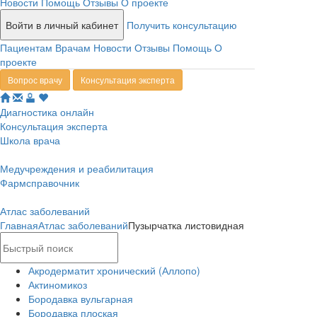
Новости
Помощь
Отзывы
О проекте
Войти в личный кабинет
Получить консультацию
Пациентам
Врачам
Новости
Отзывы
Помощь
О
проекте
Вопрос врачу
Консультация эксперта
Диагностика онлайн
Консультация эксперта
Школа врача
Медучреждения и реабилитация
Фармсправочник
Атлас заболеваний
Главная
Атлас заболеваний
Пузырчатка листовидная
Акродерматит хронический (Аллопо)
Актиномикоз
Бородавка вульгарная
Бородавка плоская