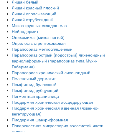
Лишай белый
Лишай красный плоский
Лишай опоясывающий
Лишай отрубевидный
Микоз крупных складок тела
Нейродермит
Онихомикоз (микоз ногтей)
Опрелость стрептококковая
Парапсориаз мелкобляшечный
Парапсориаз острый (подострый) лихеноидный
вариолиформный (парапсориаз типа Мухи-
Габермана)
Парапсориаз хронический лихеноидный
Пеленочный дерматит
Пемфигоид буллезный
Пемфигоид рубцующий
Пигментная крапивница
Пиодермия хроническая абсцедирующая
Пиодермия хроническая язвенная (язвенно-
вегетирующая)
Пиодермия шанкриформная
Поверхностная микроспория волосистой части
головы