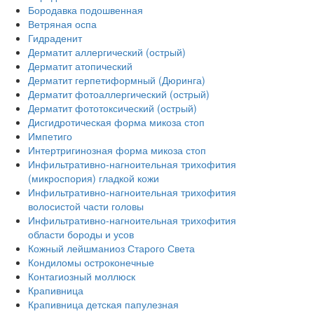
Бородавка подошвенная
Ветряная оспа
Гидраденит
Дерматит аллергический (острый)
Дерматит атопический
Дерматит герпетиформный (Дюринга)
Дерматит фотоаллергический (острый)
Дерматит фототоксический (острый)
Дисгидротическая форма микоза стоп
Импетиго
Интертригинозная форма микоза стоп
Инфильтративно-нагноительная трихофития
(микроспория) гладкой кожи
Инфильтративно-нагноительная трихофития
волосистой части головы
Инфильтративно-нагноительная трихофития
области бороды и усов
Кожный лейшманиоз Старого Света
Кондиломы остроконечные
Контагиозный моллюск
Крапивница
Крапивница детская папулезная