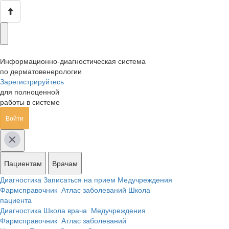
Информационно-диагностическая система
по дерматовенерологии
Зарегистрируйтесь
для полноценной
работы в системе
Войти
Пациентам
Врачам
Диагностика
Записаться на прием
Медучреждения
Фармсправочник
Атлас заболеваний
Школа
пациента
Диагностика
Школа врача
Медучреждения
Фармсправочник
Атлас заболеваний