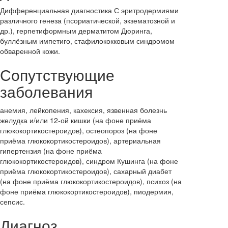
Дифференциальная диагностика С эритродермиями
различного генеза (псориатической, экзематозной и
др.), герпетиформным дерматитом Дюринга,
буллёзным импетиго, стафилококковым синдромом
обваренной кожи.
Сопутствующие
заболевания
анемия, лейкопения, кахексия, язвенная болезнь
желудка и/или 12-ой кишки (на фоне приёма
глюкокортикостероидов), остеопороз (на фоне
приёма глюкокортикостероидов), артериальная
гипертензия (на фоне приёма
глюкокортикостероидов), синдром Кушинга (на фоне
приёма глюкокортикостероидов), сахарный диабет
(на фоне приёма глюкокортикостероидов), психоз (на
фоне приёма глюкокортикостероидов), пиодермия,
сепсис.
Диагноз