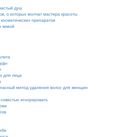
частый душ
тов, о которых молчат мастера красоты
 косметических препаратов
в зимой
юлита
суды
ы
х для лица
а
опасный метод удаления волос для женщин
й совестью игнорировать
ожи
гов
ебе
роса