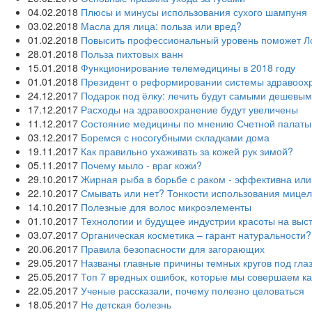
04.02.2018
Плюсы и минусы использования сухого шампуня
03.02.2018
Масла для лица: польза или вред?
01.02.2018
Повысить профессиональный уровень поможет Л
28.01.2018
Польза пихтовых ванн
15.01.2018
Функционирование телемедицины в 2018 году
01.01.2018
Президент о реформировании системы здравоох
24.12.2017
Подарок под ёлку: лечить будут самыми дешевы
17.12.2017
Расходы на здравоохранение будут увеличены
11.12.2017
Состояние медицины по мнению Счетной палаты
03.12.2017
Боремся с носогубными складками дома
19.11.2017
Как правильно ухаживать за кожей рук зимой?
05.11.2017
Почему мыло - враг кожи?
29.10.2017
Жирная рыба в борьбе с раком - эффективна или
22.10.2017
Смывать или нет? Тонкости использования мице
14.10.2017
Полезные для волос микроэлементы
01.10.2017
Технологии и будущее индустрии красоты на выст
03.07.2017
Органическая косметика – гарант натуральности?
20.06.2017
Правила безопасности для загорающих
29.05.2017
Названы главные причины темных кругов под гла
25.05.2017
Топ 7 вредных ошибок, которые мы совершаем к
22.05.2017
Ученые рассказали, почему полезно целоваться
18.05.2017
Не детская болезнь