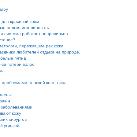
агру
ь для красивой кожи
рые нельзя игнорировать
ая система работает неправильно
етение?
матологи, пережившие рак кожи
аздники любителей отдыха на природе.
ь белые пятна
з-за потери волос
ов
т проблемами женской коже лица
ранены
ужчин
и заболеваниями
ивают кожу
ских хирургов
й угрозой