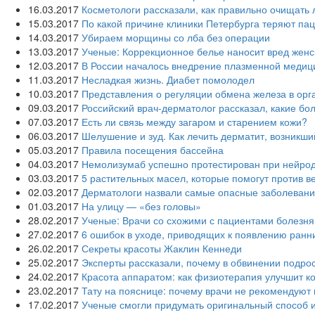
16.03.2017
Косметологи рассказали, как правильно очищать 
15.03.2017
По какой причине клиники Петербурга теряют па
14.03.2017
Убираем морщины со лба без операции
13.03.2017
Ученые: Коррекционное белье наносит вред жен
12.03.2017
В России началось внедрение плазменной меди
11.03.2017
Несладкая жизнь. Диабет помолодел
10.03.2017
Представления о регуляции обмена железа в ор
09.03.2017
Российский врач-дерматолог рассказал, какие бо
07.03.2017
Есть ли связь между загаром и старением кожи?
06.03.2017
Шелушение и зуд. Как лечить дерматит, возникши
05.03.2017
Правила посещения бассейна
04.03.2017
Немолизумаб успешно протестирован при нейро
03.03.2017
5 растительных масел, которые помогут против в
02.03.2017
Дерматологи назвали самые опасные заболевани
01.03.2017
На улицу — «без головы»
28.02.2017
Ученые: Врачи со схожими с пациентами болезня
27.02.2017
6 ошибок в уходе, приводящих к появлению ран
26.02.2017
Секреты красоты Жаклин Кеннеди
25.02.2017
Эксперты рассказали, почему в обвинении подро
24.02.2017
Красота аппаратом: как физиотерапия улучшит к
23.02.2017
Тату на пояснице: почему врачи не рекомендуют
17.02.2017
Ученые смогли придумать оригинальный способ и