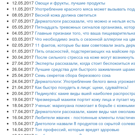
12.05.2017
Овощи и фрукты, лучшие продукты
11.05.2017
Употребление красного мяса может вызывать под
08.05.2017
Весной кожа должна светиться
07.05.2017
Дерматологи рассказали, что можно и нельзя ест
05.05.2017
Пятнадцать тревожных сигналов организма, кото
04.05.2017
Главные признаки того, что ваша пищеварительн
03.05.2017
Что необходимо знать о сезонной аллергии на цв
02.05.2017
11 фактов, которые бы вам советовали знать дер
01.05.2017
Пять опасностей, подстерегающих на майские пр
30.04.2017
После сильного стресса на коже могут возникнут
27.04.2017
Эксперты рассказали, когда стоит беспокоиться и
26.04.2017
Лучшие средства для быстрого заживления шрам
25.04.2017
Семь секретов сбора березового сока
24.04.2017
Дерматологи: Употребление белого вина угрожае
21.04.2017
Как быстро похудеть в лице: щеки, сдувайтесь!
20.04.2017
Педикулёз: какие виды вшей наиболее распрост
19.04.2017
Чрезмерный макияж портит кожу лица и пугает м
18.04.2017
Ученые: марихуана помогает в борьбе с кожным
17.04.2017
Дерматологи рассказали, какие виды чая омолаж
16.04.2017
Любители жвачек - постоянные клиенты пластиче
15.04.2017
Диетологи назвали 8 продуктов со скрытой солево
14.04.2017
Топ профессий, которые вредят здоровью