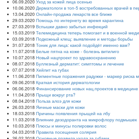
06.09.2020
Уход за кожей лица осенью
10.06.2020
Дерматологи в топ-5 востребованных врачей в п
13.04.2020
Онлайн-продажа лекарств все ближе
29.03.2020
Помощь по интернету во время карантина
27.03.2019
Вспышки давно забытых инфекций
15.03.2019
Телемедицина теперь помогает и в военной мед
03.09.2018
Подкожный клещ: выявление и методы борьбы
31.07.2018
Тоник для лица: какой подойдёт именно вам?
11.07.2018
Белые пятна на коже - болезнь витилиго
10.07.2018
Новый нацпроект по здравоохранению
08.07.2018
Буллезный дерматит: симптомы и лечение
07.07.2018
Хейлит на губах
11.06.2018
Пигментные поражения радужки - маркер риска 
09.06.2018
Краткая история дерматологии
06.06.2018
Финансирование новых нац.проектов в медицине
11.04.2018
Прыщи вокруг рта?
08.04.2018
Польза алоэ для кожи
26.03.2018
Яичные маски для кожи
18.03.2018
Причины появления прыщей на лбу
11.03.2018
Влияние дезодоранта на микрофлору подмышек
10.03.2018
Плюсы и минусы полировки волос
04.03.2018
Правила посещения солярия
26.02.2018
Основные правила ухода за губами