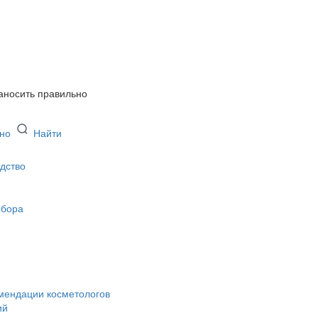
аносить правильно
ьно
Найти
дство
ыбора
омендации косметологов
ий