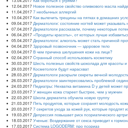
13.04.2017
Как бороться с угрями?
12.04.2017
Новое полезное свойство оливкового масла‍ най
11.04.2017
7 необычных аллергий
10.04.2017
Как вылечить трещины на пятках в домашних усл
09.04.2017
Дерматологи: состояние ногтей может указывать
07.04.2017
Дерматологи рассказали, почему некоторые поте
06.04.2017
«Продукты красоты», от которых лучше избавитьс
05.04.2017
Дерматологи: алкоголь может стать причиной про
04.04.2017
Здоровый позвоночник — здоровое тело
03.04.2017
В чем причина шелушения кожи на лице?
02.04.2017
Cтранный способ использовать косметику
30.03.2017
Шесть полезных свойств шоколада для красоты и
29.03.2017
Косметологи будут нарасхват
28.03.2017
Дерматологи раскрыли секреты вечной молодост
26.03.2017
Дерматологи заинтересовались проблемой седи
24.03.2017
Педиатры: Нехватка витамина D у детей может п
23.03.2017
У женщин кожа стареет быстрее, чем у мужчин
22.03.2017
Школа дерматита обучила новую группу
21.03.2017
Пять продуктов, которые сохранят молодость кож
20.03.2017
7 секретов ухода за кожей рук, которые продлят 
19.03.2017
Депрессия повышает риск псориатического артри
18.03.2017
Ученые: Воздержание от секса приводит к гормо
17.03.2017
Система LOGODERM: про псориаз