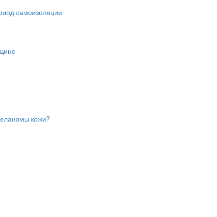
ериод самоизоляции
ицине
меланомы кожи?