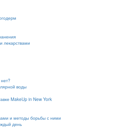
огодерм
ранения
ми лекарствами
 нет?
ллярной воды
авке MakeUp in New York
зами и методы борьбы с ними
аждый день