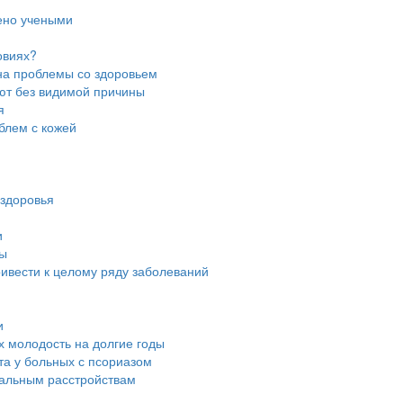
дено учеными
овиях?
 на проблемы со здоровьем
ют без видимой причины
я
блем с кожей
 здоровья
и
ны
ривести к целому ряду заболеваний
и
их молодость на долгие годы
та у больных с псориазом
нальным расстройствам