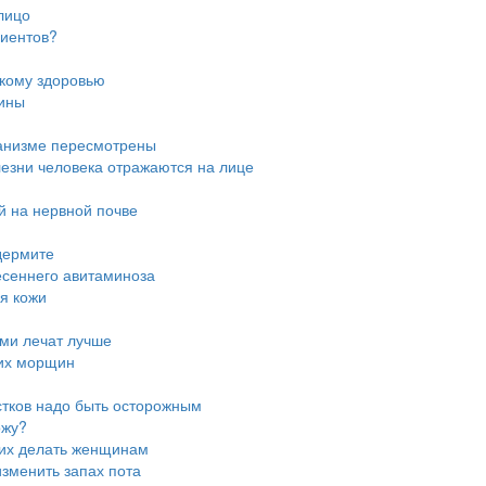
лицо
циентов?
скому здоровью
цины
ганизме пересмотрены
лезни человека отражаются на лице
й на нервной почве
дермите
есеннего авитаминоза
я кожи
ми лечат лучше
них морщин
стков надо быть осторожным
ожу?
 их делать женщинам
зменить запах пота