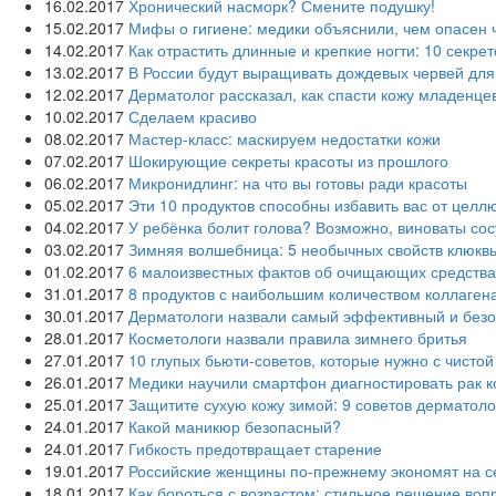
16.02.2017
Хронический насморк? Смените подушку!
15.02.2017
Мифы о гигиене: медики объяснили, чем опасен 
14.02.2017
Как отрастить длинные и крепкие ногти: 10 секре
13.02.2017
В России будут выращивать дождевых червей для
12.02.2017
Дерматолог рассказал, как спасти кожу младенце
10.02.2017
Сделаем красиво
08.02.2017
Мастер-класс: маскируем недостатки кожи
07.02.2017
Шокирующие секреты красоты из прошлого
06.02.2017
Микронидлинг: на что вы готовы ради красоты
05.02.2017
Эти 10 продуктов способны избавить вас от целл
04.02.2017
У ребёнка болит голова? Возможно, виноваты со
03.02.2017
Зимняя волшебница: 5 необычных свойств клюкв
01.02.2017
6 малоизвестных фактов об очищающих средства
31.01.2017
8 продуктов с наибольшим количеством коллаген
30.01.2017
Дерматологи назвали самый эффективный и без
28.01.2017
Косметологи назвали правила зимнего бритья
27.01.2017
10 глупых бьюти-советов, которые нужно с чисто
26.01.2017
Медики научили смартфон диагностировать рак к
25.01.2017
Защитите сухую кожу зимой: 9 советов дерматоло
24.01.2017
Какой маникюр безопасный?
24.01.2017
Гибкость предотвращает старение
19.01.2017
Российские женщины по-прежнему экономят на с
18.01.2017
Как бороться с возрастом: стильное решение воп