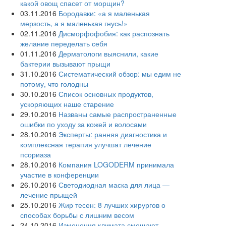
какой овощ спасет от морщин?
03.11.2016
Бородавки: «а я маленькая
мерзость, а я маленькая гнусь!»
02.11.2016
Дисморфофобия: как распознать
желание переделать себя
01.11.2016
Дерматологи выяснили, какие
бактерии вызывают прыщи
31.10.2016
Систематический обзор: мы едим не
потому, что голодны
30.10.2016
Список основных продуктов,
ускоряющих наше старение
29.10.2016
Названы самые распространенные
ошибки по уходу за кожей и волосами
28.10.2016
Эксперты: ранняя диагностика и
комплексная терапия улучшат лечение
псориаза
28.10.2016
Компания LOGODERM принимала
участие в конференции
26.10.2016
Светодиодная маска для лица —
лечение прыщей
25.10.2016
Жир тесен: 8 лучших хирургов о
способах борьбы с лишним весом
24.10.2016
Изменения климата смещают