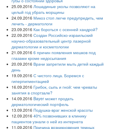
губы о состоянии здоровья
25.09.2016
Лошадиные уколы позволяют на
целый год убрать морщины
24.09.2016
Микоз стоп легче предупредить, чем
лечить - дерматологи
23.09.2016
Как бороться с осенней хандрой?
22.09.2016
Создан Российско-израильский
научно-образовательный центр лазерной
дерматологии и косметологии
21.09.2016
6 причин появления мешков под
глазами кроме недосыпания
20.09.2016
Врачи запретили мыть детей каждый
день
19.09.2016
С чистого лица. Боремся с
гиперпигментацией
16.09.2016
Грибок, сыпь и гной: чем чреваты
занятия в спортзале?
14.09.2016
Bayer может продать
дерматологический портфель
13.09.2016
Подушка-враг женской красоты
12.09.2016
40% позвонивших в клинику
пациентов узнали о ней из интернета
11.09.2016
Причина возникновения темных