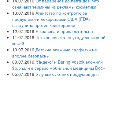
14.07.2016
От парабенов до пептидов: Что
означают термины из рекламы косметики
13.07.2016
Агентство по контролю за
продуктами и лекарствами США (FDA)
выступило против криотерапии
12.07.2016
Я красива и привлекательна
11.07.2016
Четыре совета по уходу за жирной
кожей
10.07.2016
Детские влажные салфетки не
вполне безопасны
09.07.2016
"Яндекс" и Baring Vostok вложили
$5,5 млн в сервис мобильной медицины Doc+
05.07.2016
5 лучших летних продуктов для
молодости кожи
04.07.2016
Дерматологи просят женщин не
сбривать лобковые волосы
03.07.2016
Раскрыты причины акне у взрослых
людей
02.07.2016
Дерматологи советуют взрослым
использовать детскую косметику
01.07.2016
Создана первая в России кафедра
информационных и интернет-технологий в
здравоохранении