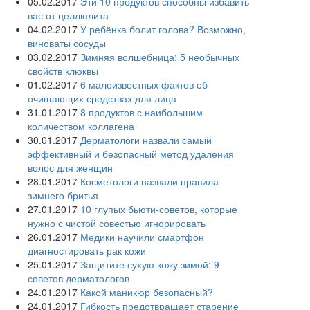
05.02.2017
Эти 10 продуктов способны избавить
вас от целлюлита
04.02.2017
У ребёнка болит голова? Возможно,
виноваты сосуды
03.02.2017
Зимняя волшебница: 5 необычных
свойств клюквы
01.02.2017
6 малоизвестных фактов об
очищающих средствах для лица
31.01.2017
8 продуктов с наибольшим
количеством коллагена
30.01.2017
Дерматологи назвали самый
эффективный и безопасный метод удаления
волос для женщин
28.01.2017
Косметологи назвали правила
зимнего бритья
27.01.2017
10 глупых бьюти-советов, которые
нужно с чистой совестью игнорировать
26.01.2017
Медики научили смартфон
диагностировать рак кожи
25.01.2017
Защитите сухую кожу зимой: 9
советов дерматологов
24.01.2017
Какой маникюр безопасный?
24.01.2017
Гибкость предотвращает старение