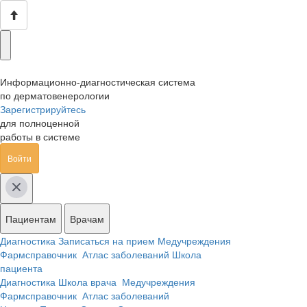
Информационно-диагностическая система
по дерматовенерологии
Зарегистрируйтесь
для полноценной
работы в системе
Войти
Пациентам
Врачам
Диагностика
Записаться на прием
Медучреждения
Фармсправочник
Атлас заболеваний
Школа
пациента
Диагностика
Школа врача
Медучреждения
Фармсправочник
Атлас заболеваний