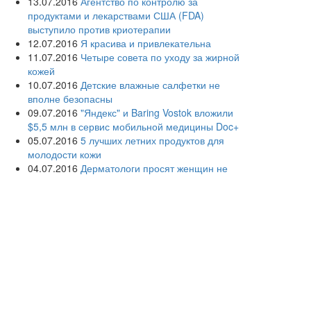
13.07.2016
Агентство по контролю за
продуктами и лекарствами США (FDA)
выступило против криотерапии
12.07.2016
Я красива и привлекательна
11.07.2016
Четыре совета по уходу за жирной
кожей
10.07.2016
Детские влажные салфетки не
вполне безопасны
09.07.2016
"Яндекс" и Baring Vostok вложили
$5,5 млн в сервис мобильной медицины Doc+
05.07.2016
5 лучших летних продуктов для
молодости кожи
04.07.2016
Дерматологи просят женщин не
сбривать лобковые волосы
03.07.2016
Раскрыты причины акне у взрослых
людей
02.07.2016
Дерматологи советуют взрослым
использовать детскую косметику
01.07.2016
Создана первая в России кафедра
информационных и интернет-технологий в
здравоохранении
30.06.2016
Розовый лишай: «темная лошадка»
дерматологии