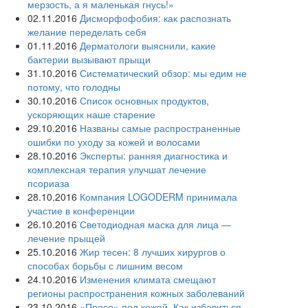
мерзость, а я маленькая гнусь!»
02.11.2016
Дисморфофобия: как распознать
желание переделать себя
01.11.2016
Дерматологи выяснили, какие
бактерии вызывают прыщи
31.10.2016
Систематический обзор: мы едим не
потому, что голодны
30.10.2016
Список основных продуктов,
ускоряющих наше старение
29.10.2016
Названы самые распространенные
ошибки по уходу за кожей и волосами
28.10.2016
Эксперты: ранняя диагностика и
комплексная терапия улучшат лечение
псориаза
28.10.2016
Компания LOGODERM принимала
участие в конференции
26.10.2016
Светодиодная маска для лица —
лечение прыщей
25.10.2016
Жир тесен: 8 лучших хирургов о
способах борьбы с лишним весом
24.10.2016
Изменения климата смещают
регионы распространения кожных заболеваний
23.10.2016
«Просо» под кожей. Как избавиться