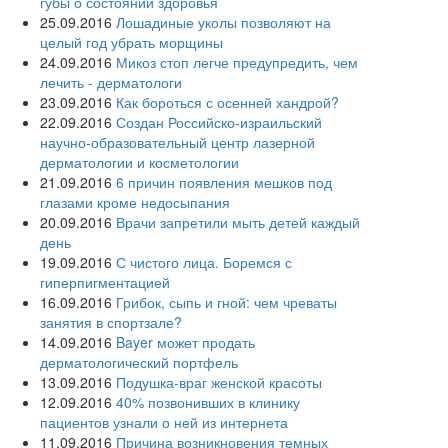
губы о состоянии здоровья
25.09.2016
Лошадиные уколы позволяют на
целый год убрать морщины
24.09.2016
Микоз стоп легче предупредить, чем
лечить - дерматологи
23.09.2016
Как бороться с осенней хандрой?
22.09.2016
Создан Российско-израильский
научно-образовательный центр лазерной
дерматологии и косметологии
21.09.2016
6 причин появления мешков под
глазами кроме недосыпания
20.09.2016
Врачи запретили мыть детей каждый
день
19.09.2016
С чистого лица. Боремся с
гиперпигментацией
16.09.2016
Грибок, сыпь и гной: чем чреваты
занятия в спортзале?
14.09.2016
Bayer может продать
дерматологический портфель
13.09.2016
Подушка-враг женской красоты
12.09.2016
40% позвонивших в клинику
пациентов узнали о ней из интернета
11.09.2016
Причина возникновения темных