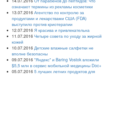
14.07.2016
От парабенов до пептидов: Что
означают термины из рекламы косметики
13.07.2016
Агентство по контролю за
продуктами и лекарствами США (FDA)
выступило против криотерапии
12.07.2016
Я красива и привлекательна
11.07.2016
Четыре совета по уходу за жирной
кожей
10.07.2016
Детские влажные салфетки не
вполне безопасны
09.07.2016
"Яндекс" и Baring Vostok вложили
$5,5 млн в сервис мобильной медицины Doc+
05.07.2016
5 лучших летних продуктов для
молодости кожи
04.07.2016
Дерматологи просят женщин не
сбривать лобковые волосы
03.07.2016
Раскрыты причины акне у взрослых
людей
02.07.2016
Дерматологи советуют взрослым
использовать детскую косметику
01.07.2016
Создана первая в России кафедра
информационных и интернет-технологий в
здравоохранении