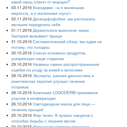
какой овощ спасет от морщин?
03.11.2016
Бородавки: «а я маленькая
мерзость, а я маленькая гнусь!»
02.11.2016
Дисморфофобия: как распознать
желание переделать себя
01.11.2016
Дерматологи выяснили, какие
бактерии вызывают прыщи
31.10.2016
Систематический обзор: мы едим не
потому, что голодны
30.10.2016
Список основных продуктов,
ускоряющих наше старение
29.10.2016
Названы самые распространенные
ошибки по уходу за кожей и волосами
28.10.2016
Эксперты: ранняя диагностика и
комплексная терапия улучшат лечение
псориаза
28.10.2016
Компания LOGODERM принимала
участие в конференции
26.10.2016
Светодиодная маска для лица —
лечение прыщей
25.10.2016
Жир тесен: 8 лучших хирургов о
способах борьбы с лишним весом
24.10.2016
Изменения климата смещают