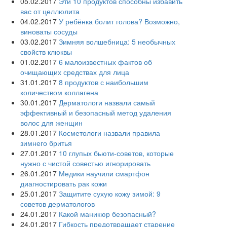
05.02.2017
Эти 10 продуктов способны избавить
вас от целлюлита
04.02.2017
У ребёнка болит голова? Возможно,
виноваты сосуды
03.02.2017
Зимняя волшебница: 5 необычных
свойств клюквы
01.02.2017
6 малоизвестных фактов об
очищающих средствах для лица
31.01.2017
8 продуктов с наибольшим
количеством коллагена
30.01.2017
Дерматологи назвали самый
эффективный и безопасный метод удаления
волос для женщин
28.01.2017
Косметологи назвали правила
зимнего бритья
27.01.2017
10 глупых бьюти-советов, которые
нужно с чистой совестью игнорировать
26.01.2017
Медики научили смартфон
диагностировать рак кожи
25.01.2017
Защитите сухую кожу зимой: 9
советов дерматологов
24.01.2017
Какой маникюр безопасный?
24.01.2017
Гибкость предотвращает старение