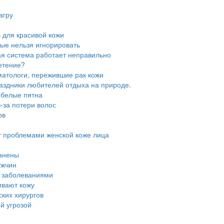
агру
ь для красивой кожи
рые нельзя игнорировать
ая система работает неправильно
етение?
матологи, пережившие рак кожи
аздники любителей отдыха на природе.
ь белые пятна
з-за потери волос
ов
т проблемами женской коже лица
ранены
ужчин
и заболеваниями
ивают кожу
ских хирургов
й угрозой