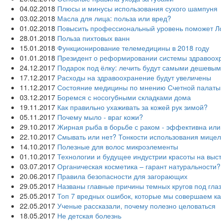
04.02.2018
Плюсы и минусы использования сухого шампуня
03.02.2018
Масла для лица: польза или вред?
01.02.2018
Повысить профессиональный уровень поможет Л
28.01.2018
Польза пихтовых ванн
15.01.2018
Функционирование телемедицины в 2018 году
01.01.2018
Президент о реформировании системы здравоох
24.12.2017
Подарок под ёлку: лечить будут самыми дешевы
17.12.2017
Расходы на здравоохранение будут увеличены
11.12.2017
Состояние медицины по мнению Счетной палаты
03.12.2017
Боремся с носогубными складками дома
19.11.2017
Как правильно ухаживать за кожей рук зимой?
05.11.2017
Почему мыло - враг кожи?
29.10.2017
Жирная рыба в борьбе с раком - эффективна или
22.10.2017
Смывать или нет? Тонкости использования мице
14.10.2017
Полезные для волос микроэлементы
01.10.2017
Технологии и будущее индустрии красоты на выст
03.07.2017
Органическая косметика – гарант натуральности?
20.06.2017
Правила безопасности для загорающих
29.05.2017
Названы главные причины темных кругов под гла
25.05.2017
Топ 7 вредных ошибок, которые мы совершаем к
22.05.2017
Ученые рассказали, почему полезно целоваться
18.05.2017
Не детская болезнь