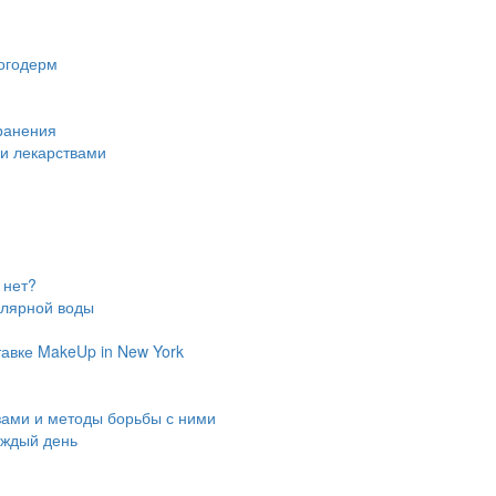
огодерм
ранения
ми лекарствами
 нет?
ллярной воды
авке MakeUp in New York
зами и методы борьбы с ними
аждый день