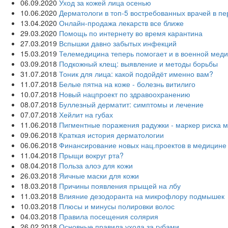
06.09.2020
Уход за кожей лица осенью
10.06.2020
Дерматологи в топ-5 востребованных врачей в п
13.04.2020
Онлайн-продажа лекарств все ближе
29.03.2020
Помощь по интернету во время карантина
27.03.2019
Вспышки давно забытых инфекций
15.03.2019
Телемедицина теперь помогает и в военной мед
03.09.2018
Подкожный клещ: выявление и методы борьбы
31.07.2018
Тоник для лица: какой подойдёт именно вам?
11.07.2018
Белые пятна на коже - болезнь витилиго
10.07.2018
Новый нацпроект по здравоохранению
08.07.2018
Буллезный дерматит: симптомы и лечение
07.07.2018
Хейлит на губах
11.06.2018
Пигментные поражения радужки - маркер риска 
09.06.2018
Краткая история дерматологии
06.06.2018
Финансирование новых нац.проектов в медицине
11.04.2018
Прыщи вокруг рта?
08.04.2018
Польза алоэ для кожи
26.03.2018
Яичные маски для кожи
18.03.2018
Причины появления прыщей на лбу
11.03.2018
Влияние дезодоранта на микрофлору подмышек
10.03.2018
Плюсы и минусы полировки волос
04.03.2018
Правила посещения солярия
26.02.2018
Основные правила ухода за губами