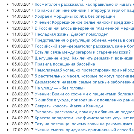
16.03.2017
Косметологи рассказали, как правильно очищать 
15.03.2017
По какой причине клиники Петербурга теряют па
14.03.2017
Убираем морщины со лба без операции
13.03.2017
Ученые: Коррекционное белье наносит вред жен
12.03.2017
В России началось внедрение плазменной меди
11.03.2017
Несладкая жизнь. Диабет помолодел
10.03.2017
Представления о регуляции обмена железа в ор
09.03.2017
Российский врач-дерматолог рассказал, какие бо
07.03.2017
Есть ли связь между загаром и старением кожи?
06.03.2017
Шелушение и зуд. Как лечить дерматит, возникши
05.03.2017
Правила посещения бассейна
04.03.2017
Немолизумаб успешно протестирован при нейро
03.03.2017
5 растительных масел, которые помогут против в
02.03.2017
Дерматологи назвали самые опасные заболевани
01.03.2017
На улицу — «без головы»
28.02.2017
Ученые: Врачи со схожими с пациентами болезня
27.02.2017
6 ошибок в уходе, приводящих к появлению ран
26.02.2017
Секреты красоты Жаклин Кеннеди
25.02.2017
Эксперты рассказали, почему в обвинении подро
24.02.2017
Красота аппаратом: как физиотерапия улучшит к
23.02.2017
Тату на пояснице: почему врачи не рекомендуют
17.02.2017
Ученые смогли придумать оригинальный способ и