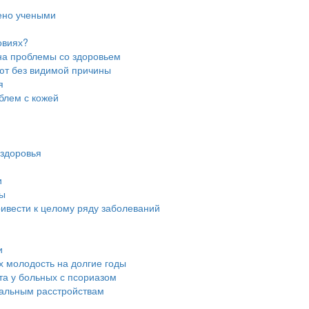
дено учеными
овиях?
 на проблемы со здоровьем
ют без видимой причины
я
блем с кожей
 здоровья
и
ны
ривести к целому ряду заболеваний
и
их молодость на долгие годы
та у больных с псориазом
нальным расстройствам