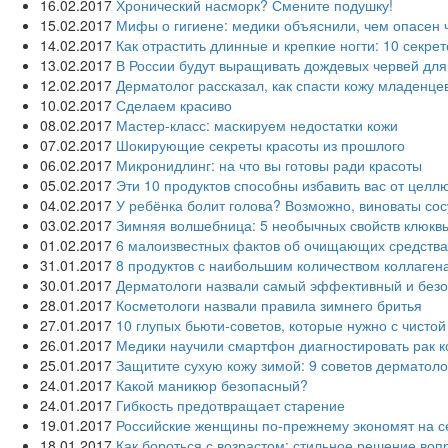
16.02.2017
Хронический насморк? Смените подушку!
15.02.2017
Мифы о гигиене: медики объяснили, чем опасен 
14.02.2017
Как отрастить длинные и крепкие ногти: 10 секре
13.02.2017
В России будут выращивать дождевых червей для
12.02.2017
Дерматолог рассказал, как спасти кожу младенце
10.02.2017
Сделаем красиво
08.02.2017
Мастер-класс: маскируем недостатки кожи
07.02.2017
Шокирующие секреты красоты из прошлого
06.02.2017
Микронидлинг: на что вы готовы ради красоты
05.02.2017
Эти 10 продуктов способны избавить вас от целл
04.02.2017
У ребёнка болит голова? Возможно, виноваты со
03.02.2017
Зимняя волшебница: 5 необычных свойств клюкв
01.02.2017
6 малоизвестных фактов об очищающих средства
31.01.2017
8 продуктов с наибольшим количеством коллаген
30.01.2017
Дерматологи назвали самый эффективный и без
28.01.2017
Косметологи назвали правила зимнего бритья
27.01.2017
10 глупых бьюти-советов, которые нужно с чисто
26.01.2017
Медики научили смартфон диагностировать рак к
25.01.2017
Защитите сухую кожу зимой: 9 советов дерматоло
24.01.2017
Какой маникюр безопасный?
24.01.2017
Гибкость предотвращает старение
19.01.2017
Российские женщины по-прежнему экономят на с
18.01.2017
Как бороться с возрастом: стильное решение воп