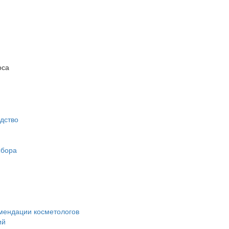
оса
дство
ыбора
омендации косметологов
ий