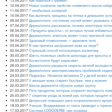
13.04.2017
Как бороться с угрями?
12.04.2017
Новое полезное свойство оливкового масла‍ най
11.04.2017
7 необычных аллергий
10.04.2017
Как вылечить трещины на пятках в домашних усл
09.04.2017
Дерматологи: состояние ногтей может указывать
07.04.2017
Дерматологи рассказали, почему некоторые поте
06.04.2017
«Продукты красоты», от которых лучше избавитьс
05.04.2017
Дерматологи: алкоголь может стать причиной про
04.04.2017
Здоровый позвоночник — здоровое тело
03.04.2017
В чем причина шелушения кожи на лице?
02.04.2017
Cтранный способ использовать косметику
30.03.2017
Шесть полезных свойств шоколада для красоты и
29.03.2017
Косметологи будут нарасхват
28.03.2017
Дерматологи раскрыли секреты вечной молодост
26.03.2017
Дерматологи заинтересовались проблемой седи
24.03.2017
Педиатры: Нехватка витамина D у детей может п
23.03.2017
У женщин кожа стареет быстрее, чем у мужчин
22.03.2017
Школа дерматита обучила новую группу
21.03.2017
Пять продуктов, которые сохранят молодость кож
20.03.2017
7 секретов ухода за кожей рук, которые продлят 
19.03.2017
Депрессия повышает риск псориатического артри
18.03.2017
Ученые: Воздержание от секса приводит к гормо
17.03.2017
Система LOGODERM: про псориаз