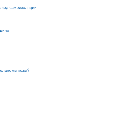
ериод самоизоляции
ицине
меланомы кожи?