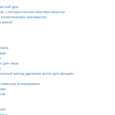
частый душ
тов, о которых молчат мастера красоты
 косметических препаратов
в зимой
юлита
суды
ы
х для лица
а
опасный метод удаления волос для женщин
й совестью игнорировать
ожи
гов
ебе
роса