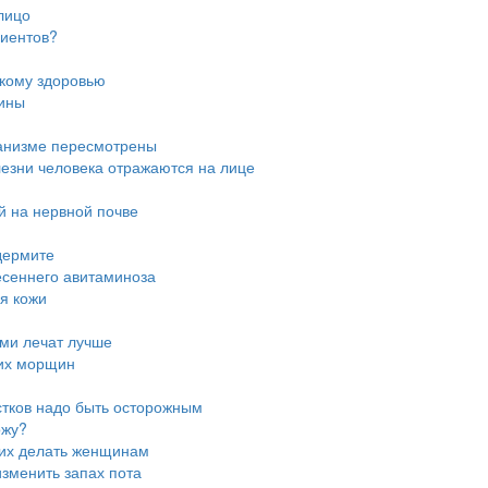
лицо
циентов?
скому здоровью
цины
ганизме пересмотрены
лезни человека отражаются на лице
й на нервной почве
дермите
есеннего авитаминоза
я кожи
ми лечат лучше
них морщин
стков надо быть осторожным
ожу?
 их делать женщинам
зменить запах пота