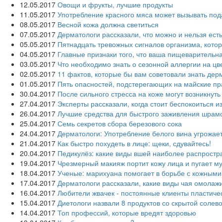
12.05.2017
Овощи и фрукты, лучшие продукты
11.05.2017
Употребление красного мяса может вызывать под
08.05.2017
Весной кожа должна светиться
07.05.2017
Дерматологи рассказали, что можно и нельзя ест
05.05.2017
Пятнадцать тревожных сигналов организма, кото
04.05.2017
Главные признаки того, что ваша пищеварительн
03.05.2017
Что необходимо знать о сезонной аллергии на цв
02.05.2017
11 фактов, которые бы вам советовали знать дер
01.05.2017
Пять опасностей, подстерегающих на майские пр
30.04.2017
После сильного стресса на коже могут возникнут
27.04.2017
Эксперты рассказали, когда стоит беспокоиться и
26.04.2017
Лучшие средства для быстрого заживления шрам
25.04.2017
Семь секретов сбора березового сока
24.04.2017
Дерматологи: Употребление белого вина угрожае
21.04.2017
Как быстро похудеть в лице: щеки, сдувайтесь!
20.04.2017
Педикулёз: какие виды вшей наиболее распрост
19.04.2017
Чрезмерный макияж портит кожу лица и пугает м
18.04.2017
Ученые: марихуана помогает в борьбе с кожным
17.04.2017
Дерматологи рассказали, какие виды чая омолаж
16.04.2017
Любители жвачек - постоянные клиенты пластиче
15.04.2017
Диетологи назвали 8 продуктов со скрытой солево
14.04.2017
Топ профессий, которые вредят здоровью