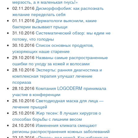
мерзость, а я маленькая гнусь!»
02.11.2016
Дисморфофобия: как распознать
желание переделать себя
01.11.2016
Дерматологи выяснили, какие
бактерии вызывают прыщи
31.10.2016
Систематический обзор: мы едим не
потому, что голодны
30.10.2016
Список основных продуктов,
ускоряющих наше старение
29.10.2016
Названы самые распространенные
ошибки по уходу за кожей и волосами
28.10.2016
Эксперты: ранняя диагностика и
комплексная терапия улучшат лечение
псориаза
28.10.2016
Компания LOGODERM принимала
участие в конференции
26.10.2016
Светодиодная маска для лица —
лечение прыщей
25.10.2016
Жир тесен: 8 лучших хирургов о
способах борьбы с лишним весом
24.10.2016
Изменения климата смещают
регионы распространения кожных заболеваний
23.10.2016
«Просо» под кожей. Как избавиться