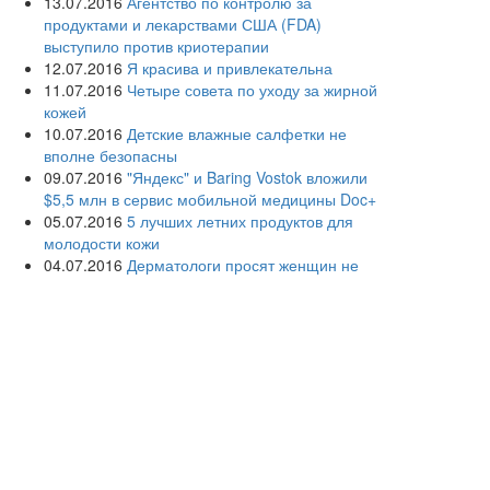
13.07.2016
Агентство по контролю за
продуктами и лекарствами США (FDA)
выступило против криотерапии
12.07.2016
Я красива и привлекательна
11.07.2016
Четыре совета по уходу за жирной
кожей
10.07.2016
Детские влажные салфетки не
вполне безопасны
09.07.2016
"Яндекс" и Baring Vostok вложили
$5,5 млн в сервис мобильной медицины Doc+
05.07.2016
5 лучших летних продуктов для
молодости кожи
04.07.2016
Дерматологи просят женщин не
сбривать лобковые волосы
03.07.2016
Раскрыты причины акне у взрослых
людей
02.07.2016
Дерматологи советуют взрослым
использовать детскую косметику
01.07.2016
Создана первая в России кафедра
информационных и интернет-технологий в
здравоохранении
30.06.2016
Розовый лишай: «темная лошадка»
дерматологии