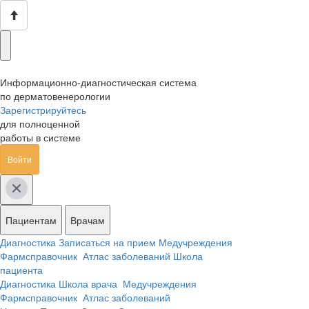
Информационно-диагностическая система
по дерматовенерологии
Зарегистрируйтесь
для полноценной
работы в системе
Войти
Пациентам
Врачам
Диагностика
Записаться на прием
Медучреждения
Фармсправочник
Атлас заболеваний
Школа
пациента
Диагностика
Школа врача
Медучреждения
Фармсправочник
Атлас заболеваний