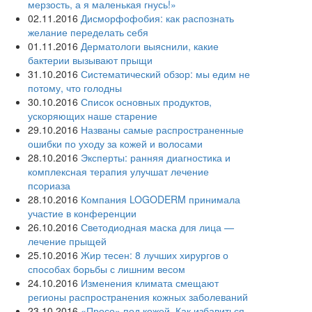
мерзость, а я маленькая гнусь!»
02.11.2016
Дисморфофобия: как распознать
желание переделать себя
01.11.2016
Дерматологи выяснили, какие
бактерии вызывают прыщи
31.10.2016
Систематический обзор: мы едим не
потому, что голодны
30.10.2016
Список основных продуктов,
ускоряющих наше старение
29.10.2016
Названы самые распространенные
ошибки по уходу за кожей и волосами
28.10.2016
Эксперты: ранняя диагностика и
комплексная терапия улучшат лечение
псориаза
28.10.2016
Компания LOGODERM принимала
участие в конференции
26.10.2016
Светодиодная маска для лица —
лечение прыщей
25.10.2016
Жир тесен: 8 лучших хирургов о
способах борьбы с лишним весом
24.10.2016
Изменения климата смещают
регионы распространения кожных заболеваний
23.10.2016
«Просо» под кожей. Как избавиться