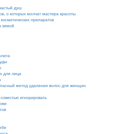
частый душ
тов, о которых молчат мастера красоты
 косметических препаратов
в зимой
юлита
суды
ы
х для лица
а
опасный метод удаления волос для женщин
й совестью игнорировать
ожи
гов
ебе
роса