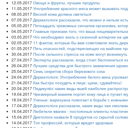
12.05.2017
Овощи и фрукты, лучшие продукты
11.05.2017
Употребление красного мяса может вызывать под
08.05.2017
Весной кожа должна светиться
07.05.2017
Дерматологи рассказали, что можно и нельзя ест
05.05.2017
Пятнадцать тревожных сигналов организма, кото
04.05.2017
Главные признаки того, что ваша пищеварительн
03.05.2017
Что необходимо знать о сезонной аллергии на цв
02.05.2017
11 фактов, которые бы вам советовали знать дер
01.05.2017
Пять опасностей, подстерегающих на майские пр
30.04.2017
После сильного стресса на коже могут возникнут
27.04.2017
Эксперты рассказали, когда стоит беспокоиться и
26.04.2017
Лучшие средства для быстрого заживления шрам
25.04.2017
Семь секретов сбора березового сока
24.04.2017
Дерматологи: Употребление белого вина угрожае
21.04.2017
Как быстро похудеть в лице: щеки, сдувайтесь!
20.04.2017
Педикулёз: какие виды вшей наиболее распрост
19.04.2017
Чрезмерный макияж портит кожу лица и пугает м
18.04.2017
Ученые: марихуана помогает в борьбе с кожным
17.04.2017
Дерматологи рассказали, какие виды чая омолаж
16.04.2017
Любители жвачек - постоянные клиенты пластиче
15.04.2017
Диетологи назвали 8 продуктов со скрытой солево
14.04.2017
Топ профессий, которые вредят здоровью