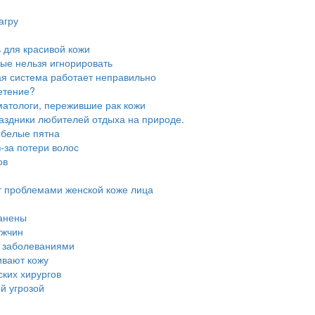
агру
ь для красивой кожи
рые нельзя игнорировать
ая система работает неправильно
етение?
матологи, пережившие рак кожи
аздники любителей отдыха на природе.
ь белые пятна
з-за потери волос
ов
т проблемами женской коже лица
ранены
ужчин
и заболеваниями
ивают кожу
ских хирургов
й угрозой