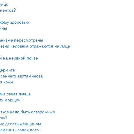
лицо
циентов?
скому здоровью
цины
ганизме пересмотрены
лезни человека отражаются на лице
й на нервной почве
дермите
есеннего авитаминоза
я кожи
ми лечат лучше
них морщин
стков надо быть осторожным
ожу?
 их делать женщинам
зменить запах пота