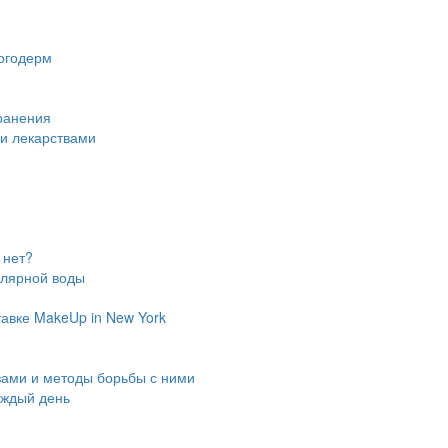
огодерм
ранения
ми лекарствами
 нет?
ллярной воды
авке MakeUp in New York
зами и методы борьбы с ними
аждый день