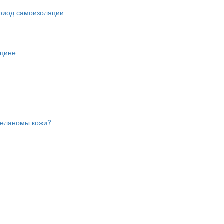
ериод самоизоляции
ицине
меланомы кожи?