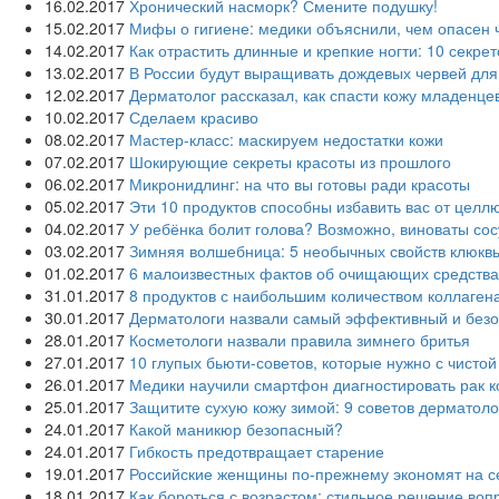
16.02.2017
Хронический насморк? Смените подушку!
15.02.2017
Мифы о гигиене: медики объяснили, чем опасен 
14.02.2017
Как отрастить длинные и крепкие ногти: 10 секре
13.02.2017
В России будут выращивать дождевых червей для
12.02.2017
Дерматолог рассказал, как спасти кожу младенце
10.02.2017
Сделаем красиво
08.02.2017
Мастер-класс: маскируем недостатки кожи
07.02.2017
Шокирующие секреты красоты из прошлого
06.02.2017
Микронидлинг: на что вы готовы ради красоты
05.02.2017
Эти 10 продуктов способны избавить вас от целл
04.02.2017
У ребёнка болит голова? Возможно, виноваты со
03.02.2017
Зимняя волшебница: 5 необычных свойств клюкв
01.02.2017
6 малоизвестных фактов об очищающих средства
31.01.2017
8 продуктов с наибольшим количеством коллаген
30.01.2017
Дерматологи назвали самый эффективный и без
28.01.2017
Косметологи назвали правила зимнего бритья
27.01.2017
10 глупых бьюти-советов, которые нужно с чисто
26.01.2017
Медики научили смартфон диагностировать рак к
25.01.2017
Защитите сухую кожу зимой: 9 советов дерматоло
24.01.2017
Какой маникюр безопасный?
24.01.2017
Гибкость предотвращает старение
19.01.2017
Российские женщины по-прежнему экономят на с
18.01.2017
Как бороться с возрастом: стильное решение воп