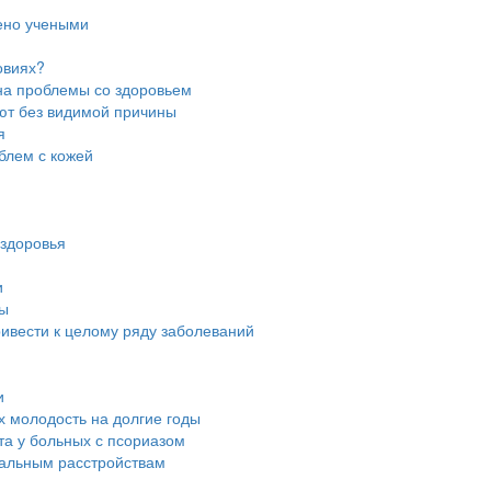
дено учеными
овиях?
 на проблемы со здоровьем
ют без видимой причины
я
блем с кожей
 здоровья
и
ны
ривести к целому ряду заболеваний
и
их молодость на долгие годы
та у больных с псориазом
нальным расстройствам