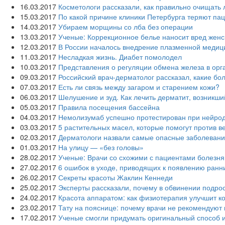
16.03.2017
Косметологи рассказали, как правильно очищать 
15.03.2017
По какой причине клиники Петербурга теряют па
14.03.2017
Убираем морщины со лба без операции
13.03.2017
Ученые: Коррекционное белье наносит вред жен
12.03.2017
В России началось внедрение плазменной меди
11.03.2017
Несладкая жизнь. Диабет помолодел
10.03.2017
Представления о регуляции обмена железа в ор
09.03.2017
Российский врач-дерматолог рассказал, какие бо
07.03.2017
Есть ли связь между загаром и старением кожи?
06.03.2017
Шелушение и зуд. Как лечить дерматит, возникши
05.03.2017
Правила посещения бассейна
04.03.2017
Немолизумаб успешно протестирован при нейро
03.03.2017
5 растительных масел, которые помогут против в
02.03.2017
Дерматологи назвали самые опасные заболевани
01.03.2017
На улицу — «без головы»
28.02.2017
Ученые: Врачи со схожими с пациентами болезня
27.02.2017
6 ошибок в уходе, приводящих к появлению ран
26.02.2017
Секреты красоты Жаклин Кеннеди
25.02.2017
Эксперты рассказали, почему в обвинении подро
24.02.2017
Красота аппаратом: как физиотерапия улучшит к
23.02.2017
Тату на пояснице: почему врачи не рекомендуют
17.02.2017
Ученые смогли придумать оригинальный способ и