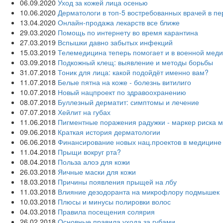
06.09.2020
Уход за кожей лица осенью
10.06.2020
Дерматологи в топ-5 востребованных врачей в п
13.04.2020
Онлайн-продажа лекарств все ближе
29.03.2020
Помощь по интернету во время карантина
27.03.2019
Вспышки давно забытых инфекций
15.03.2019
Телемедицина теперь помогает и в военной мед
03.09.2018
Подкожный клещ: выявление и методы борьбы
31.07.2018
Тоник для лица: какой подойдёт именно вам?
11.07.2018
Белые пятна на коже - болезнь витилиго
10.07.2018
Новый нацпроект по здравоохранению
08.07.2018
Буллезный дерматит: симптомы и лечение
07.07.2018
Хейлит на губах
11.06.2018
Пигментные поражения радужки - маркер риска 
09.06.2018
Краткая история дерматологии
06.06.2018
Финансирование новых нац.проектов в медицине
11.04.2018
Прыщи вокруг рта?
08.04.2018
Польза алоэ для кожи
26.03.2018
Яичные маски для кожи
18.03.2018
Причины появления прыщей на лбу
11.03.2018
Влияние дезодоранта на микрофлору подмышек
10.03.2018
Плюсы и минусы полировки волос
04.03.2018
Правила посещения солярия
26.02.2018
Основные правила ухода за губами