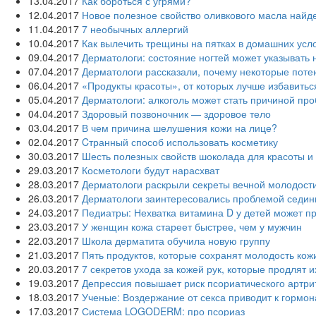
13.04.2017
Как бороться с угрями?
12.04.2017
Новое полезное свойство оливкового масла‍ най
11.04.2017
7 необычных аллергий
10.04.2017
Как вылечить трещины на пятках в домашних усл
09.04.2017
Дерматологи: состояние ногтей может указывать
07.04.2017
Дерматологи рассказали, почему некоторые поте
06.04.2017
«Продукты красоты», от которых лучше избавитьс
05.04.2017
Дерматологи: алкоголь может стать причиной про
04.04.2017
Здоровый позвоночник — здоровое тело
03.04.2017
В чем причина шелушения кожи на лице?
02.04.2017
Cтранный способ использовать косметику
30.03.2017
Шесть полезных свойств шоколада для красоты и
29.03.2017
Косметологи будут нарасхват
28.03.2017
Дерматологи раскрыли секреты вечной молодост
26.03.2017
Дерматологи заинтересовались проблемой седи
24.03.2017
Педиатры: Нехватка витамина D у детей может п
23.03.2017
У женщин кожа стареет быстрее, чем у мужчин
22.03.2017
Школа дерматита обучила новую группу
21.03.2017
Пять продуктов, которые сохранят молодость кож
20.03.2017
7 секретов ухода за кожей рук, которые продлят 
19.03.2017
Депрессия повышает риск псориатического артри
18.03.2017
Ученые: Воздержание от секса приводит к гормо
17.03.2017
Система LOGODERM: про псориаз