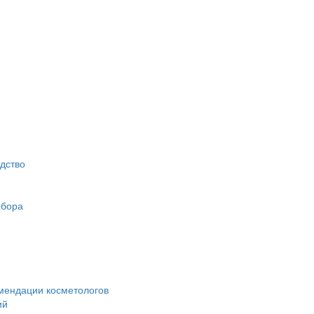
дство
ыбора
омендации косметологов
ий