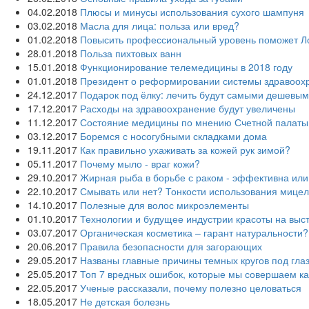
04.02.2018
Плюсы и минусы использования сухого шампуня
03.02.2018
Масла для лица: польза или вред?
01.02.2018
Повысить профессиональный уровень поможет Л
28.01.2018
Польза пихтовых ванн
15.01.2018
Функционирование телемедицины в 2018 году
01.01.2018
Президент о реформировании системы здравоох
24.12.2017
Подарок под ёлку: лечить будут самыми дешевы
17.12.2017
Расходы на здравоохранение будут увеличены
11.12.2017
Состояние медицины по мнению Счетной палаты
03.12.2017
Боремся с носогубными складками дома
19.11.2017
Как правильно ухаживать за кожей рук зимой?
05.11.2017
Почему мыло - враг кожи?
29.10.2017
Жирная рыба в борьбе с раком - эффективна или
22.10.2017
Смывать или нет? Тонкости использования мице
14.10.2017
Полезные для волос микроэлементы
01.10.2017
Технологии и будущее индустрии красоты на выст
03.07.2017
Органическая косметика – гарант натуральности?
20.06.2017
Правила безопасности для загорающих
29.05.2017
Названы главные причины темных кругов под гла
25.05.2017
Топ 7 вредных ошибок, которые мы совершаем к
22.05.2017
Ученые рассказали, почему полезно целоваться
18.05.2017
Не детская болезнь