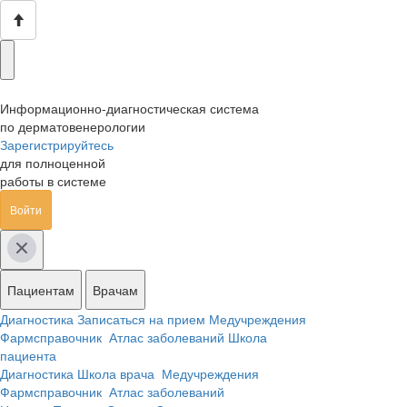
Информационно-диагностическая система
по дерматовенерологии
Зарегистрируйтесь
для полноценной
работы в системе
Войти
Пациентам
Врачам
Диагностика
Записаться на прием
Медучреждения
Фармсправочник
Атлас заболеваний
Школа
пациента
Диагностика
Школа врача
Медучреждения
Фармсправочник
Атлас заболеваний