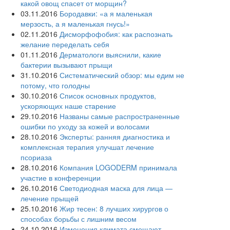
какой овощ спасет от морщин?
03.11.2016
Бородавки: «а я маленькая
мерзость, а я маленькая гнусь!»
02.11.2016
Дисморфофобия: как распознать
желание переделать себя
01.11.2016
Дерматологи выяснили, какие
бактерии вызывают прыщи
31.10.2016
Систематический обзор: мы едим не
потому, что голодны
30.10.2016
Список основных продуктов,
ускоряющих наше старение
29.10.2016
Названы самые распространенные
ошибки по уходу за кожей и волосами
28.10.2016
Эксперты: ранняя диагностика и
комплексная терапия улучшат лечение
псориаза
28.10.2016
Компания LOGODERM принимала
участие в конференции
26.10.2016
Светодиодная маска для лица —
лечение прыщей
25.10.2016
Жир тесен: 8 лучших хирургов о
способах борьбы с лишним весом
24.10.2016
Изменения климата смещают