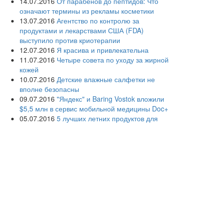
14.07.2016
От парабенов до пептидов: Что
означают термины из рекламы косметики
13.07.2016
Агентство по контролю за
продуктами и лекарствами США (FDA)
выступило против криотерапии
12.07.2016
Я красива и привлекательна
11.07.2016
Четыре совета по уходу за жирной
кожей
10.07.2016
Детские влажные салфетки не
вполне безопасны
09.07.2016
"Яндекс" и Baring Vostok вложили
$5,5 млн в сервис мобильной медицины Doc+
05.07.2016
5 лучших летних продуктов для
молодости кожи
04.07.2016
Дерматологи просят женщин не
сбривать лобковые волосы
03.07.2016
Раскрыты причины акне у взрослых
людей
02.07.2016
Дерматологи советуют взрослым
использовать детскую косметику
01.07.2016
Создана первая в России кафедра
информационных и интернет-технологий в
здравоохранении