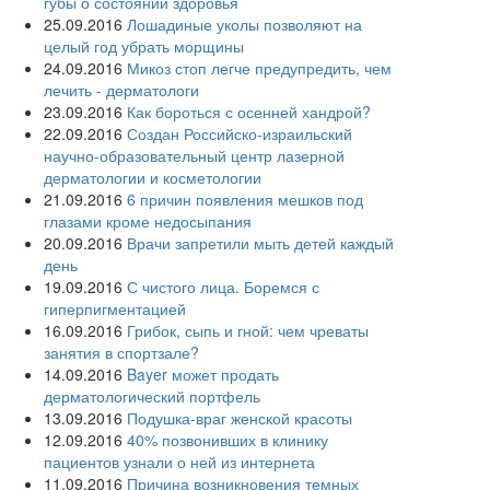
губы о состоянии здоровья
25.09.2016
Лошадиные уколы позволяют на
целый год убрать морщины
24.09.2016
Микоз стоп легче предупредить, чем
лечить - дерматологи
23.09.2016
Как бороться с осенней хандрой?
22.09.2016
Создан Российско-израильский
научно-образовательный центр лазерной
дерматологии и косметологии
21.09.2016
6 причин появления мешков под
глазами кроме недосыпания
20.09.2016
Врачи запретили мыть детей каждый
день
19.09.2016
С чистого лица. Боремся с
гиперпигментацией
16.09.2016
Грибок, сыпь и гной: чем чреваты
занятия в спортзале?
14.09.2016
Bayer может продать
дерматологический портфель
13.09.2016
Подушка-враг женской красоты
12.09.2016
40% позвонивших в клинику
пациентов узнали о ней из интернета
11.09.2016
Причина возникновения темных