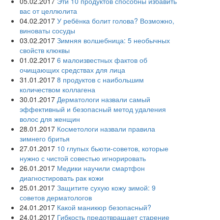
05.02.2017
Эти 10 продуктов способны избавить
вас от целлюлита
04.02.2017
У ребёнка болит голова? Возможно,
виноваты сосуды
03.02.2017
Зимняя волшебница: 5 необычных
свойств клюквы
01.02.2017
6 малоизвестных фактов об
очищающих средствах для лица
31.01.2017
8 продуктов с наибольшим
количеством коллагена
30.01.2017
Дерматологи назвали самый
эффективный и безопасный метод удаления
волос для женщин
28.01.2017
Косметологи назвали правила
зимнего бритья
27.01.2017
10 глупых бьюти-советов, которые
нужно с чистой совестью игнорировать
26.01.2017
Медики научили смартфон
диагностировать рак кожи
25.01.2017
Защитите сухую кожу зимой: 9
советов дерматологов
24.01.2017
Какой маникюр безопасный?
24.01.2017
Гибкость предотвращает старение