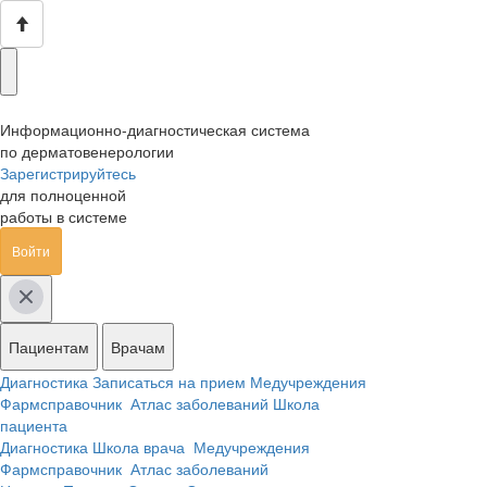
Информационно-диагностическая система
по дерматовенерологии
Зарегистрируйтесь
для полноценной
работы в системе
Войти
Пациентам
Врачам
Диагностика
Записаться на прием
Медучреждения
Фармсправочник
Атлас заболеваний
Школа
пациента
Диагностика
Школа врача
Медучреждения
Фармсправочник
Атлас заболеваний