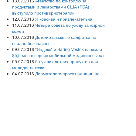
13.07.2016
Агентство по контролю за
продуктами и лекарствами США (FDA)
выступило против криотерапии
12.07.2016
Я красива и привлекательна
11.07.2016
Четыре совета по уходу за жирной
кожей
10.07.2016
Детские влажные салфетки не
вполне безопасны
09.07.2016
"Яндекс" и Baring Vostok вложили
$5,5 млн в сервис мобильной медицины Doc+
05.07.2016
5 лучших летних продуктов для
молодости кожи
04.07.2016
Дерматологи просят женщин не
сбривать лобковые волосы
03.07.2016
Раскрыты причины акне у взрослых
людей
02.07.2016
Дерматологи советуют взрослым
использовать детскую косметику
01.07.2016
Создана первая в России кафедра
информационных и интернет-технологий в
здравоохранении
30.06.2016
Розовый лишай: «темная лошадка»
дерматологии