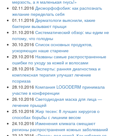
мерзость, а я маленькая гнусь!»
02.11.2016
Дисморфофобия: как распознать
желание переделать себя
01.11.2016
Дерматологи выяснили, какие
бактерии вызывают прыщи
31.10.2016
Систематический обзор: мы едим не
потому, что голодны
30.10.2016
Список основных продуктов,
ускоряющих наше старение
29.10.2016
Названы самые распространенные
ошибки по уходу за кожей и волосами
28.10.2016
Эксперты: ранняя диагностика и
комплексная терапия улучшат лечение
псориаза
28.10.2016
Компания LOGODERM принимала
участие в конференции
26.10.2016
Светодиодная маска для лица —
лечение прыщей
25.10.2016
Жир тесен: 8 лучших хирургов о
способах борьбы с лишним весом
24.10.2016
Изменения климата смещают
регионы распространения кожных заболеваний
23.10.2016
«Просо» под кожей. Как избавиться