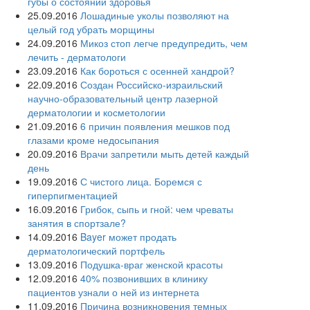
губы о состоянии здоровья
25.09.2016
Лошадиные уколы позволяют на
целый год убрать морщины
24.09.2016
Микоз стоп легче предупредить, чем
лечить - дерматологи
23.09.2016
Как бороться с осенней хандрой?
22.09.2016
Создан Российско-израильский
научно-образовательный центр лазерной
дерматологии и косметологии
21.09.2016
6 причин появления мешков под
глазами кроме недосыпания
20.09.2016
Врачи запретили мыть детей каждый
день
19.09.2016
С чистого лица. Боремся с
гиперпигментацией
16.09.2016
Грибок, сыпь и гной: чем чреваты
занятия в спортзале?
14.09.2016
Bayer может продать
дерматологический портфель
13.09.2016
Подушка-враг женской красоты
12.09.2016
40% позвонивших в клинику
пациентов узнали о ней из интернета
11.09.2016
Причина возникновения темных