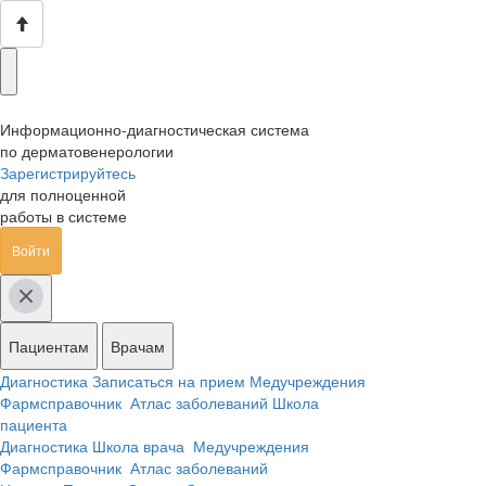
Информационно-диагностическая система
по дерматовенерологии
Зарегистрируйтесь
для полноценной
работы в системе
Войти
Пациентам
Врачам
Диагностика
Записаться на прием
Медучреждения
Фармсправочник
Атлас заболеваний
Школа
пациента
Диагностика
Школа врача
Медучреждения
Фармсправочник
Атлас заболеваний