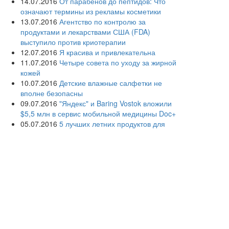
14.07.2016
От парабенов до пептидов: Что
означают термины из рекламы косметики
13.07.2016
Агентство по контролю за
продуктами и лекарствами США (FDA)
выступило против криотерапии
12.07.2016
Я красива и привлекательна
11.07.2016
Четыре совета по уходу за жирной
кожей
10.07.2016
Детские влажные салфетки не
вполне безопасны
09.07.2016
"Яндекс" и Baring Vostok вложили
$5,5 млн в сервис мобильной медицины Doc+
05.07.2016
5 лучших летних продуктов для
молодости кожи
04.07.2016
Дерматологи просят женщин не
сбривать лобковые волосы
03.07.2016
Раскрыты причины акне у взрослых
людей
02.07.2016
Дерматологи советуют взрослым
использовать детскую косметику
01.07.2016
Создана первая в России кафедра
информационных и интернет-технологий в
здравоохранении