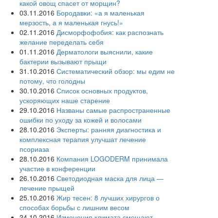
какой овощ спасет от морщин?
03.11.2016
Бородавки: «а я маленькая
мерзость, а я маленькая гнусь!»
02.11.2016
Дисморфофобия: как распознать
желание переделать себя
01.11.2016
Дерматологи выяснили, какие
бактерии вызывают прыщи
31.10.2016
Систематический обзор: мы едим не
потому, что голодны
30.10.2016
Список основных продуктов,
ускоряющих наше старение
29.10.2016
Названы самые распространенные
ошибки по уходу за кожей и волосами
28.10.2016
Эксперты: ранняя диагностика и
комплексная терапия улучшат лечение
псориаза
28.10.2016
Компания LOGODERM принимала
участие в конференции
26.10.2016
Светодиодная маска для лица —
лечение прыщей
25.10.2016
Жир тесен: 8 лучших хирургов о
способах борьбы с лишним весом
24.10.2016
Изменения климата смещают