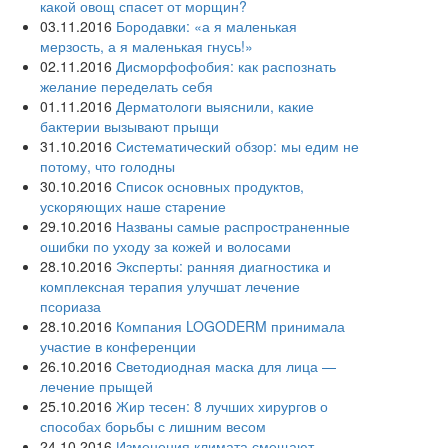
какой овощ спасет от морщин?
03.11.2016
Бородавки: «а я маленькая
мерзость, а я маленькая гнусь!»
02.11.2016
Дисморфофобия: как распознать
желание переделать себя
01.11.2016
Дерматологи выяснили, какие
бактерии вызывают прыщи
31.10.2016
Систематический обзор: мы едим не
потому, что голодны
30.10.2016
Список основных продуктов,
ускоряющих наше старение
29.10.2016
Названы самые распространенные
ошибки по уходу за кожей и волосами
28.10.2016
Эксперты: ранняя диагностика и
комплексная терапия улучшат лечение
псориаза
28.10.2016
Компания LOGODERM принимала
участие в конференции
26.10.2016
Светодиодная маска для лица —
лечение прыщей
25.10.2016
Жир тесен: 8 лучших хирургов о
способах борьбы с лишним весом
24.10.2016
Изменения климата смещают