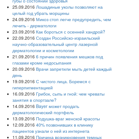
губы о состоянии здоровья
25.09.2016
Лошадиные уколы позволяют на
целый год убрать морщины
24.09.2016
Микоз стоп легче предупредить, чем
лечить - дерматологи
23.09.2016
Как бороться с осенней хандрой?
22.09.2016
Создан Российско-израильский
научно-образовательный центр лазерной
дерматологии и косметологии
21.09.2016
6 причин появления мешков под
глазами кроме недосыпания
20.09.2016
Врачи запретили мыть детей каждый
день
19.09.2016
С чистого лица. Боремся с
гиперпигментацией
16.09.2016
Грибок, сыпь и гной: чем чреваты
занятия в спортзале?
14.09.2016
Bayer может продать
дерматологический портфель
13.09.2016
Подушка-враг женской красоты
12.09.2016
40% позвонивших в клинику
пациентов узнали о ней из интернета
11.09.2016
Причина возникновения темных