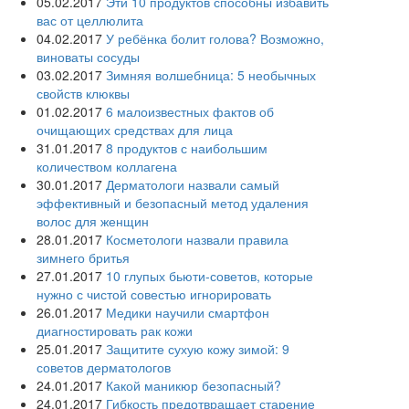
05.02.2017
Эти 10 продуктов способны избавить
вас от целлюлита
04.02.2017
У ребёнка болит голова? Возможно,
виноваты сосуды
03.02.2017
Зимняя волшебница: 5 необычных
свойств клюквы
01.02.2017
6 малоизвестных фактов об
очищающих средствах для лица
31.01.2017
8 продуктов с наибольшим
количеством коллагена
30.01.2017
Дерматологи назвали самый
эффективный и безопасный метод удаления
волос для женщин
28.01.2017
Косметологи назвали правила
зимнего бритья
27.01.2017
10 глупых бьюти-советов, которые
нужно с чистой совестью игнорировать
26.01.2017
Медики научили смартфон
диагностировать рак кожи
25.01.2017
Защитите сухую кожу зимой: 9
советов дерматологов
24.01.2017
Какой маникюр безопасный?
24.01.2017
Гибкость предотвращает старение