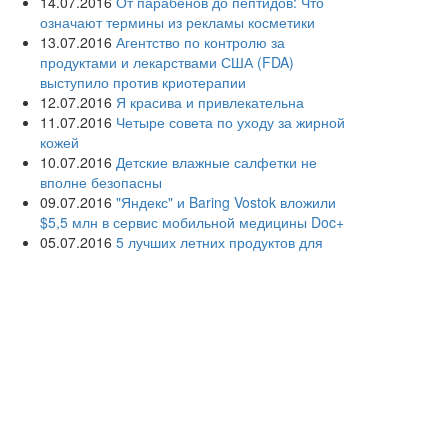
14.07.2016
От парабенов до пептидов: Что
означают термины из рекламы косметики
13.07.2016
Агентство по контролю за
продуктами и лекарствами США (FDA)
выступило против криотерапии
12.07.2016
Я красива и привлекательна
11.07.2016
Четыре совета по уходу за жирной
кожей
10.07.2016
Детские влажные салфетки не
вполне безопасны
09.07.2016
"Яндекс" и Baring Vostok вложили
$5,5 млн в сервис мобильной медицины Doc+
05.07.2016
5 лучших летних продуктов для
молодости кожи
04.07.2016
Дерматологи просят женщин не
сбривать лобковые волосы
03.07.2016
Раскрыты причины акне у взрослых
людей
02.07.2016
Дерматологи советуют взрослым
использовать детскую косметику
01.07.2016
Создана первая в России кафедра
информационных и интернет-технологий в
здравоохранении