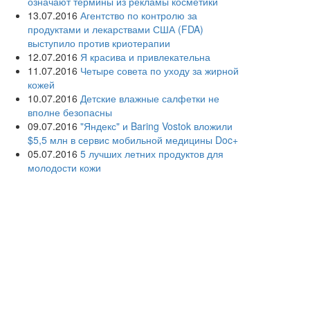
означают термины из рекламы косметики
13.07.2016
Агентство по контролю за
продуктами и лекарствами США (FDA)
выступило против криотерапии
12.07.2016
Я красива и привлекательна
11.07.2016
Четыре совета по уходу за жирной
кожей
10.07.2016
Детские влажные салфетки не
вполне безопасны
09.07.2016
"Яндекс" и Baring Vostok вложили
$5,5 млн в сервис мобильной медицины Doc+
05.07.2016
5 лучших летних продуктов для
молодости кожи
04.07.2016
Дерматологи просят женщин не
сбривать лобковые волосы
03.07.2016
Раскрыты причины акне у взрослых
людей
02.07.2016
Дерматологи советуют взрослым
использовать детскую косметику
01.07.2016
Создана первая в России кафедра
информационных и интернет-технологий в
здравоохранении
30.06.2016
Розовый лишай: «темная лошадка»