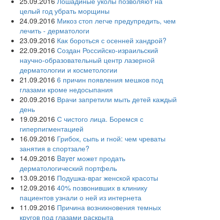
25.09.2016
Лошадиные уколы позволяют на
целый год убрать морщины
24.09.2016
Микоз стоп легче предупредить, чем
лечить - дерматологи
23.09.2016
Как бороться с осенней хандрой?
22.09.2016
Создан Российско-израильский
научно-образовательный центр лазерной
дерматологии и косметологии
21.09.2016
6 причин появления мешков под
глазами кроме недосыпания
20.09.2016
Врачи запретили мыть детей каждый
день
19.09.2016
С чистого лица. Боремся с
гиперпигментацией
16.09.2016
Грибок, сыпь и гной: чем чреваты
занятия в спортзале?
14.09.2016
Bayer может продать
дерматологический портфель
13.09.2016
Подушка-враг женской красоты
12.09.2016
40% позвонивших в клинику
пациентов узнали о ней из интернета
11.09.2016
Причина возникновения темных
кругов под глазами раскрыта