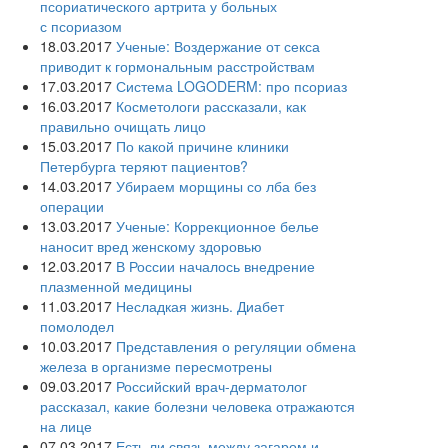
псориатического артрита у больных
с псориазом
18.03.2017
Ученые: Воздержание от секса
приводит к гормональным расстройствам
17.03.2017
Система LOGODERM: про псориаз
16.03.2017
Косметологи рассказали, как
правильно очищать лицо
15.03.2017
По какой причине клиники
Петербурга теряют пациентов?
14.03.2017
Убираем морщины со лба без
операции
13.03.2017
Ученые: Коррекционное белье
наносит вред женскому здоровью
12.03.2017
В России началось внедрение
плазменной медицины
11.03.2017
Несладкая жизнь. Диабет
помолодел
10.03.2017
Представления о регуляции обмена
железа в организме пересмотрены
09.03.2017
Российский врач-дерматолог
рассказал, какие болезни человека отражаются
на лице
07.03.2017
Есть ли связь между загаром и