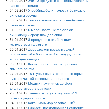
05.02.2017
Эти 10 продуктов способны избавить
вас от целлюлита
04.02.2017
У ребёнка болит голова? Возможно,
виноваты сосуды
03.02.2017
Зимняя волшебница: 5 необычных
свойств клюквы
01.02.2017
6 малоизвестных фактов об
очищающих средствах для лица
31.01.2017
8 продуктов с наибольшим
количеством коллагена
30.01.2017
Дерматологи назвали самый
эффективный и безопасный метод удаления
волос для женщин
28.01.2017
Косметологи назвали правила
зимнего бритья
27.01.2017
10 глупых бьюти-советов, которые
нужно с чистой совестью игнорировать
26.01.2017
Медики научили смартфон
диагностировать рак кожи
25.01.2017
Защитите сухую кожу зимой: 9
советов дерматологов
24.01.2017
Какой маникюр безопасный?
24.01.2017
Гибкость предотвращает старение