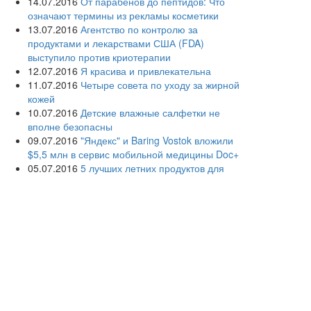
14.07.2016
От парабенов до пептидов: Что
означают термины из рекламы косметики
13.07.2016
Агентство по контролю за
продуктами и лекарствами США (FDA)
выступило против криотерапии
12.07.2016
Я красива и привлекательна
11.07.2016
Четыре совета по уходу за жирной
кожей
10.07.2016
Детские влажные салфетки не
вполне безопасны
09.07.2016
"Яндекс" и Baring Vostok вложили
$5,5 млн в сервис мобильной медицины Doc+
05.07.2016
5 лучших летних продуктов для
молодости кожи
04.07.2016
Дерматологи просят женщин не
сбривать лобковые волосы
03.07.2016
Раскрыты причины акне у взрослых
людей
02.07.2016
Дерматологи советуют взрослым
использовать детскую косметику
01.07.2016
Создана первая в России кафедра
информационных и интернет-технологий в
здравоохранении