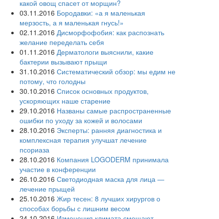
какой овощ спасет от морщин?
03.11.2016
Бородавки: «а я маленькая
мерзость, а я маленькая гнусь!»
02.11.2016
Дисморфофобия: как распознать
желание переделать себя
01.11.2016
Дерматологи выяснили, какие
бактерии вызывают прыщи
31.10.2016
Систематический обзор: мы едим не
потому, что голодны
30.10.2016
Список основных продуктов,
ускоряющих наше старение
29.10.2016
Названы самые распространенные
ошибки по уходу за кожей и волосами
28.10.2016
Эксперты: ранняя диагностика и
комплексная терапия улучшат лечение
псориаза
28.10.2016
Компания LOGODERM принимала
участие в конференции
26.10.2016
Светодиодная маска для лица —
лечение прыщей
25.10.2016
Жир тесен: 8 лучших хирургов о
способах борьбы с лишним весом
24.10.2016
Изменения климата смещают