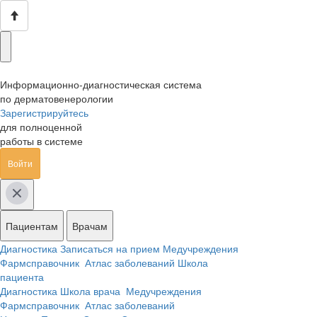
Информационно-диагностическая система
по дерматовенерологии
Зарегистрируйтесь
для полноценной
работы в системе
Войти
Пациентам
Врачам
Диагностика
Записаться на прием
Медучреждения
Фармсправочник
Атлас заболеваний
Школа
пациента
Диагностика
Школа врача
Медучреждения
Фармсправочник
Атлас заболеваний