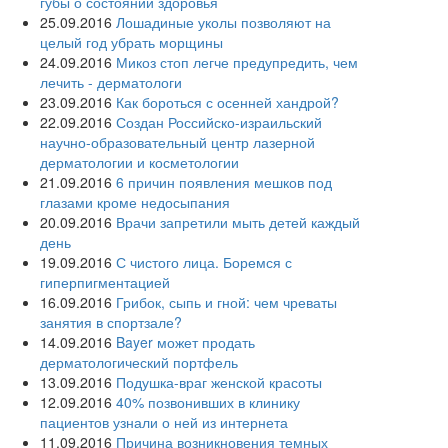
губы о состоянии здоровья
25.09.2016
Лошадиные уколы позволяют на
целый год убрать морщины
24.09.2016
Микоз стоп легче предупредить, чем
лечить - дерматологи
23.09.2016
Как бороться с осенней хандрой?
22.09.2016
Создан Российско-израильский
научно-образовательный центр лазерной
дерматологии и косметологии
21.09.2016
6 причин появления мешков под
глазами кроме недосыпания
20.09.2016
Врачи запретили мыть детей каждый
день
19.09.2016
С чистого лица. Боремся с
гиперпигментацией
16.09.2016
Грибок, сыпь и гной: чем чреваты
занятия в спортзале?
14.09.2016
Bayer может продать
дерматологический портфель
13.09.2016
Подушка-враг женской красоты
12.09.2016
40% позвонивших в клинику
пациентов узнали о ней из интернета
11.09.2016
Причина возникновения темных