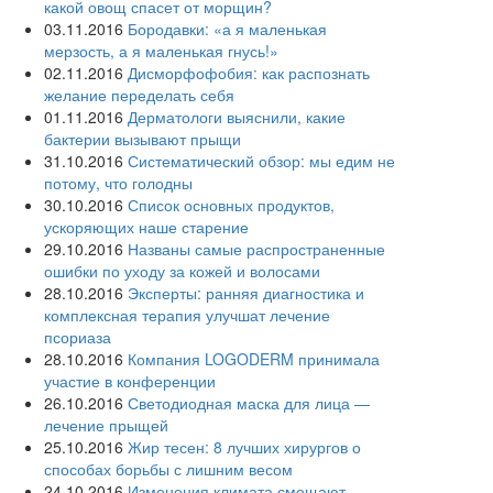
какой овощ спасет от морщин?
03.11.2016
Бородавки: «а я маленькая
мерзость, а я маленькая гнусь!»
02.11.2016
Дисморфофобия: как распознать
желание переделать себя
01.11.2016
Дерматологи выяснили, какие
бактерии вызывают прыщи
31.10.2016
Систематический обзор: мы едим не
потому, что голодны
30.10.2016
Список основных продуктов,
ускоряющих наше старение
29.10.2016
Названы самые распространенные
ошибки по уходу за кожей и волосами
28.10.2016
Эксперты: ранняя диагностика и
комплексная терапия улучшат лечение
псориаза
28.10.2016
Компания LOGODERM принимала
участие в конференции
26.10.2016
Светодиодная маска для лица —
лечение прыщей
25.10.2016
Жир тесен: 8 лучших хирургов о
способах борьбы с лишним весом
24.10.2016
Изменения климата смещают