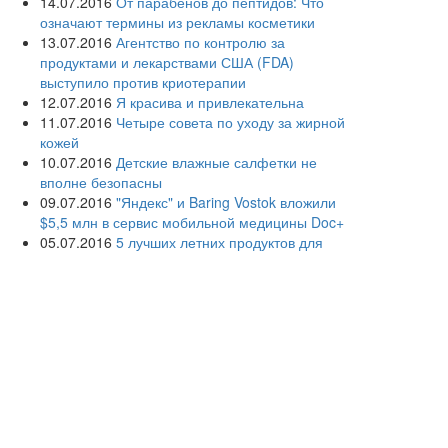
14.07.2016
От парабенов до пептидов: Что
означают термины из рекламы косметики
13.07.2016
Агентство по контролю за
продуктами и лекарствами США (FDA)
выступило против криотерапии
12.07.2016
Я красива и привлекательна
11.07.2016
Четыре совета по уходу за жирной
кожей
10.07.2016
Детские влажные салфетки не
вполне безопасны
09.07.2016
"Яндекс" и Baring Vostok вложили
$5,5 млн в сервис мобильной медицины Doc+
05.07.2016
5 лучших летних продуктов для
молодости кожи
04.07.2016
Дерматологи просят женщин не
сбривать лобковые волосы
03.07.2016
Раскрыты причины акне у взрослых
людей
02.07.2016
Дерматологи советуют взрослым
использовать детскую косметику
01.07.2016
Создана первая в России кафедра
информационных и интернет-технологий в
здравоохранении