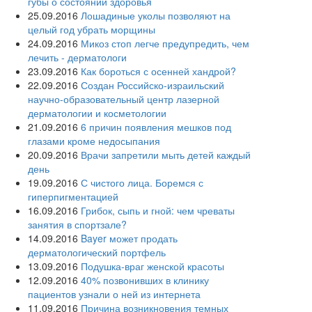
губы о состоянии здоровья
25.09.2016
Лошадиные уколы позволяют на
целый год убрать морщины
24.09.2016
Микоз стоп легче предупредить, чем
лечить - дерматологи
23.09.2016
Как бороться с осенней хандрой?
22.09.2016
Создан Российско-израильский
научно-образовательный центр лазерной
дерматологии и косметологии
21.09.2016
6 причин появления мешков под
глазами кроме недосыпания
20.09.2016
Врачи запретили мыть детей каждый
день
19.09.2016
С чистого лица. Боремся с
гиперпигментацией
16.09.2016
Грибок, сыпь и гной: чем чреваты
занятия в спортзале?
14.09.2016
Bayer может продать
дерматологический портфель
13.09.2016
Подушка-враг женской красоты
12.09.2016
40% позвонивших в клинику
пациентов узнали о ней из интернета
11.09.2016
Причина возникновения темных