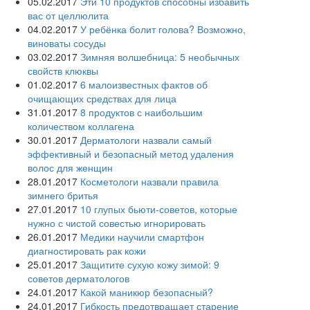
05.02.2017
Эти 10 продуктов способны избавить
вас от целлюлита
04.02.2017
У ребёнка болит голова? Возможно,
виноваты сосуды
03.02.2017
Зимняя волшебница: 5 необычных
свойств клюквы
01.02.2017
6 малоизвестных фактов об
очищающих средствах для лица
31.01.2017
8 продуктов с наибольшим
количеством коллагена
30.01.2017
Дерматологи назвали самый
эффективный и безопасный метод удаления
волос для женщин
28.01.2017
Косметологи назвали правила
зимнего бритья
27.01.2017
10 глупых бьюти-советов, которые
нужно с чистой совестью игнорировать
26.01.2017
Медики научили смартфон
диагностировать рак кожи
25.01.2017
Защитите сухую кожу зимой: 9
советов дерматологов
24.01.2017
Какой маникюр безопасный?
24.01.2017
Гибкость предотвращает старение