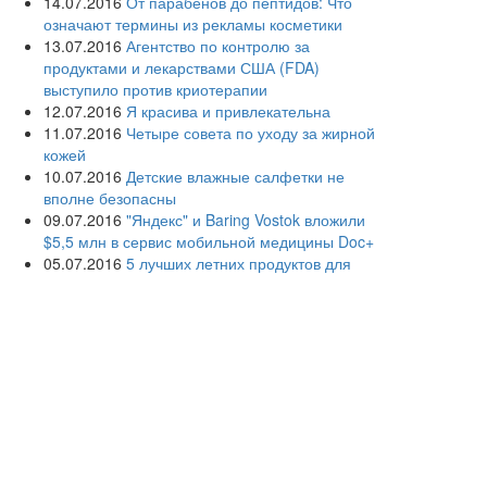
14.07.2016
От парабенов до пептидов: Что
означают термины из рекламы косметики
13.07.2016
Агентство по контролю за
продуктами и лекарствами США (FDA)
выступило против криотерапии
12.07.2016
Я красива и привлекательна
11.07.2016
Четыре совета по уходу за жирной
кожей
10.07.2016
Детские влажные салфетки не
вполне безопасны
09.07.2016
"Яндекс" и Baring Vostok вложили
$5,5 млн в сервис мобильной медицины Doc+
05.07.2016
5 лучших летних продуктов для
молодости кожи
04.07.2016
Дерматологи просят женщин не
сбривать лобковые волосы
03.07.2016
Раскрыты причины акне у взрослых
людей
02.07.2016
Дерматологи советуют взрослым
использовать детскую косметику
01.07.2016
Создана первая в России кафедра
информационных и интернет-технологий в
здравоохранении