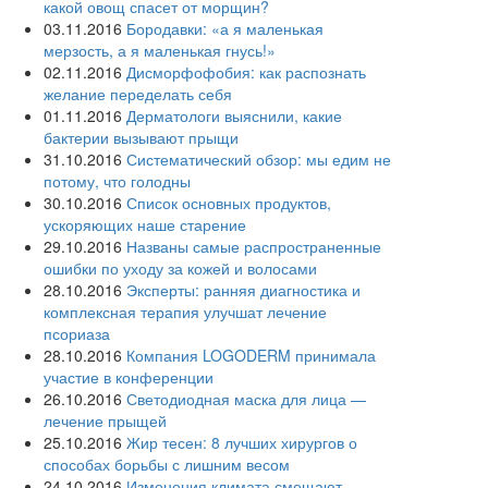
какой овощ спасет от морщин?
03.11.2016
Бородавки: «а я маленькая
мерзость, а я маленькая гнусь!»
02.11.2016
Дисморфофобия: как распознать
желание переделать себя
01.11.2016
Дерматологи выяснили, какие
бактерии вызывают прыщи
31.10.2016
Систематический обзор: мы едим не
потому, что голодны
30.10.2016
Список основных продуктов,
ускоряющих наше старение
29.10.2016
Названы самые распространенные
ошибки по уходу за кожей и волосами
28.10.2016
Эксперты: ранняя диагностика и
комплексная терапия улучшат лечение
псориаза
28.10.2016
Компания LOGODERM принимала
участие в конференции
26.10.2016
Светодиодная маска для лица —
лечение прыщей
25.10.2016
Жир тесен: 8 лучших хирургов о
способах борьбы с лишним весом
24.10.2016
Изменения климата смещают