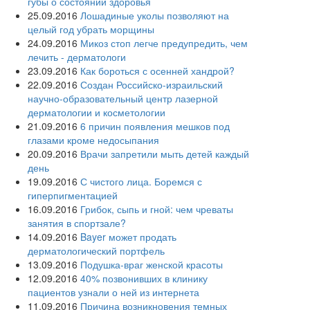
губы о состоянии здоровья
25.09.2016
Лошадиные уколы позволяют на
целый год убрать морщины
24.09.2016
Микоз стоп легче предупредить, чем
лечить - дерматологи
23.09.2016
Как бороться с осенней хандрой?
22.09.2016
Создан Российско-израильский
научно-образовательный центр лазерной
дерматологии и косметологии
21.09.2016
6 причин появления мешков под
глазами кроме недосыпания
20.09.2016
Врачи запретили мыть детей каждый
день
19.09.2016
С чистого лица. Боремся с
гиперпигментацией
16.09.2016
Грибок, сыпь и гной: чем чреваты
занятия в спортзале?
14.09.2016
Bayer может продать
дерматологический портфель
13.09.2016
Подушка-враг женской красоты
12.09.2016
40% позвонивших в клинику
пациентов узнали о ней из интернета
11.09.2016
Причина возникновения темных