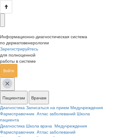
Информационно-диагностическая система
по дерматовенерологии
Зарегистрируйтесь
для полноценной
работы в системе
Войти
Пациентам
Врачам
Диагностика
Записаться на прием
Медучреждения
Фармсправочник
Атлас заболеваний
Школа
пациента
Диагностика
Школа врача
Медучреждения
Фармсправочник
Атлас заболеваний