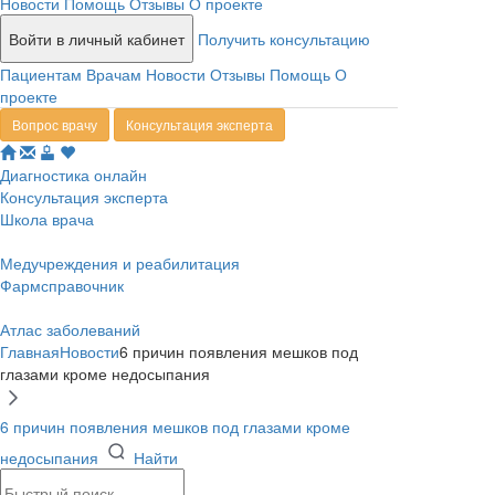
Новости
Помощь
Отзывы
О проекте
Войти в личный кабинет
Получить консультацию
Пациентам
Врачам
Новости
Отзывы
Помощь
О
проекте
Вопрос врачу
Консультация эксперта
Диагностика онлайн
Консультация эксперта
Школа врача
Медучреждения и реабилитация
Фармсправочник
Атлас заболеваний
Главная
Новости
6 причин появления мешков под
глазами кроме недосыпания
6 причин появления мешков под глазами кроме
недосыпания
Найти