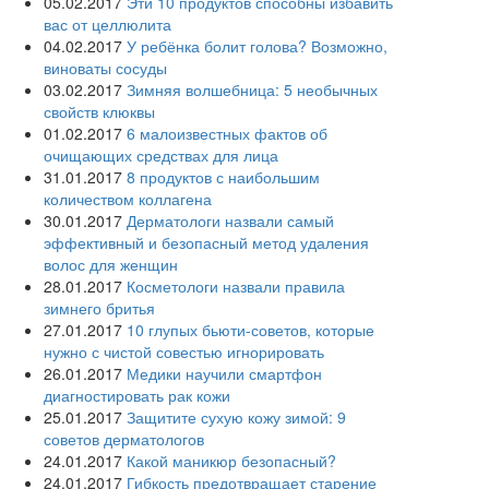
05.02.2017
Эти 10 продуктов способны избавить
вас от целлюлита
04.02.2017
У ребёнка болит голова? Возможно,
виноваты сосуды
03.02.2017
Зимняя волшебница: 5 необычных
свойств клюквы
01.02.2017
6 малоизвестных фактов об
очищающих средствах для лица
31.01.2017
8 продуктов с наибольшим
количеством коллагена
30.01.2017
Дерматологи назвали самый
эффективный и безопасный метод удаления
волос для женщин
28.01.2017
Косметологи назвали правила
зимнего бритья
27.01.2017
10 глупых бьюти-советов, которые
нужно с чистой совестью игнорировать
26.01.2017
Медики научили смартфон
диагностировать рак кожи
25.01.2017
Защитите сухую кожу зимой: 9
советов дерматологов
24.01.2017
Какой маникюр безопасный?
24.01.2017
Гибкость предотвращает старение