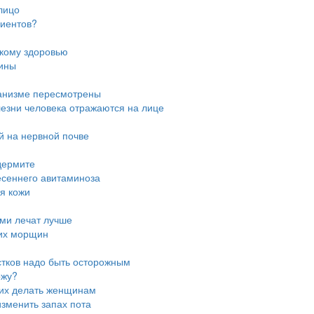
лицо
циентов?
скому здоровью
цины
ганизме пересмотрены
лезни человека отражаются на лице
й на нервной почве
дермите
есеннего авитаминоза
я кожи
ми лечат лучше
них морщин
стков надо быть осторожным
ожу?
 их делать женщинам
зменить запах пота