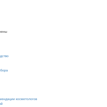
анены
дство
ыбора
омендации косметологов
ий