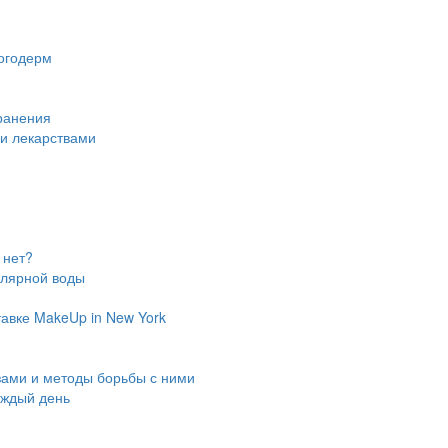
огодерм
ранения
ми лекарствами
 нет?
ллярной воды
авке MakeUp in New York
зами и методы борьбы с ними
аждый день