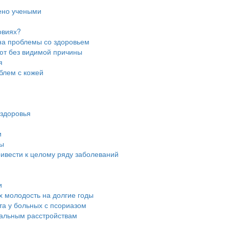
дено учеными
овиях?
 на проблемы со здоровьем
ют без видимой причины
я
блем с кожей
 здоровья
и
ны
ривести к целому ряду заболеваний
и
их молодость на долгие годы
та у больных с псориазом
нальным расстройствам