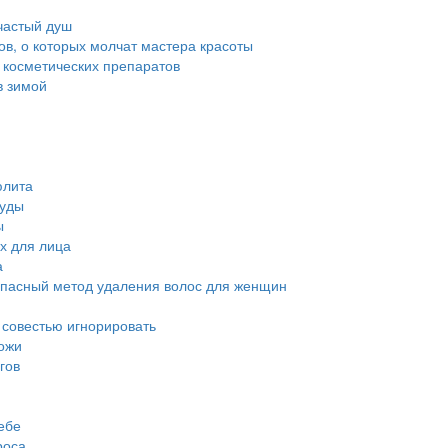
частый душ
тов, о которых молчат мастера красоты
 косметических препаратов
в зимой
юлита
суды
ы
х для лица
а
опасный метод удаления волос для женщин
й совестью игнорировать
ожи
гов
ебе
роса