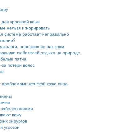
агру
ь для красивой кожи
рые нельзя игнорировать
ая система работает неправильно
етение?
матологи, пережившие рак кожи
аздники любителей отдыха на природе.
ь белые пятна
з-за потери волос
ов
т проблемами женской коже лица
ранены
ужчин
и заболеваниями
ивают кожу
ских хирургов
й угрозой