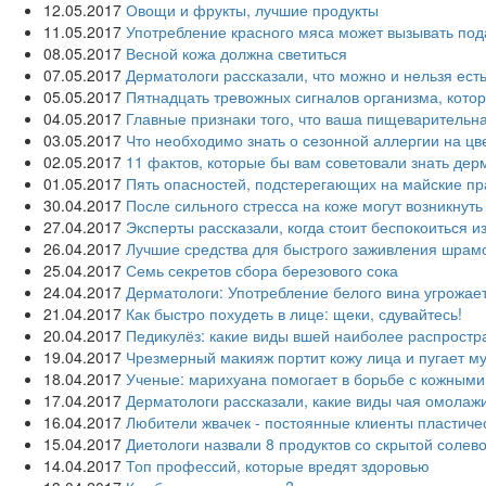
12.05.2017
Овощи и фрукты, лучшие продукты
11.05.2017
Употребление красного мяса может вызывать под
08.05.2017
Весной кожа должна светиться
07.05.2017
Дерматологи рассказали, что можно и нельзя ест
05.05.2017
Пятнадцать тревожных сигналов организма, кото
04.05.2017
Главные признаки того, что ваша пищеварительн
03.05.2017
Что необходимо знать о сезонной аллергии на цв
02.05.2017
11 фактов, которые бы вам советовали знать дер
01.05.2017
Пять опасностей, подстерегающих на майские пр
30.04.2017
После сильного стресса на коже могут возникнут
27.04.2017
Эксперты рассказали, когда стоит беспокоиться и
26.04.2017
Лучшие средства для быстрого заживления шрам
25.04.2017
Семь секретов сбора березового сока
24.04.2017
Дерматологи: Употребление белого вина угрожае
21.04.2017
Как быстро похудеть в лице: щеки, сдувайтесь!
20.04.2017
Педикулёз: какие виды вшей наиболее распрост
19.04.2017
Чрезмерный макияж портит кожу лица и пугает м
18.04.2017
Ученые: марихуана помогает в борьбе с кожным
17.04.2017
Дерматологи рассказали, какие виды чая омолаж
16.04.2017
Любители жвачек - постоянные клиенты пластиче
15.04.2017
Диетологи назвали 8 продуктов со скрытой солево
14.04.2017
Топ профессий, которые вредят здоровью