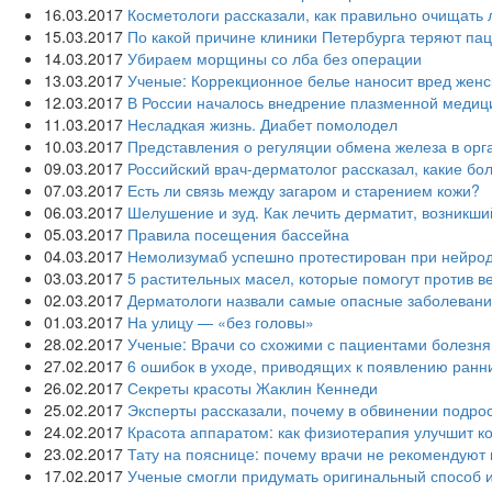
16.03.2017
Косметологи рассказали, как правильно очищать 
15.03.2017
По какой причине клиники Петербурга теряют па
14.03.2017
Убираем морщины со лба без операции
13.03.2017
Ученые: Коррекционное белье наносит вред жен
12.03.2017
В России началось внедрение плазменной меди
11.03.2017
Несладкая жизнь. Диабет помолодел
10.03.2017
Представления о регуляции обмена железа в ор
09.03.2017
Российский врач-дерматолог рассказал, какие бо
07.03.2017
Есть ли связь между загаром и старением кожи?
06.03.2017
Шелушение и зуд. Как лечить дерматит, возникши
05.03.2017
Правила посещения бассейна
04.03.2017
Немолизумаб успешно протестирован при нейро
03.03.2017
5 растительных масел, которые помогут против в
02.03.2017
Дерматологи назвали самые опасные заболевани
01.03.2017
На улицу — «без головы»
28.02.2017
Ученые: Врачи со схожими с пациентами болезня
27.02.2017
6 ошибок в уходе, приводящих к появлению ран
26.02.2017
Секреты красоты Жаклин Кеннеди
25.02.2017
Эксперты рассказали, почему в обвинении подро
24.02.2017
Красота аппаратом: как физиотерапия улучшит к
23.02.2017
Тату на пояснице: почему врачи не рекомендуют
17.02.2017
Ученые смогли придумать оригинальный способ и