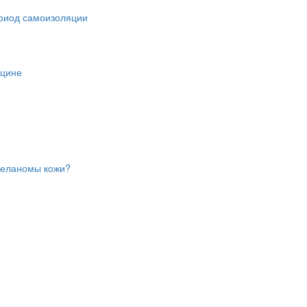
ериод самоизоляции
ицине
меланомы кожи?