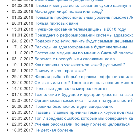
04.02.2018
Плюсы и минусы использования сухого шампуня
03.02.2018
Масла для лица: польза или вред?
01.02.2018
Повысить профессиональный уровень поможет Л
28.01.2018
Польза пихтовых ванн
15.01.2018
Функционирование телемедицины в 2018 году
01.01.2018
Президент о реформировании системы здравоох
24.12.2017
Подарок под ёлку: лечить будут самыми дешевы
17.12.2017
Расходы на здравоохранение будут увеличены
11.12.2017
Состояние медицины по мнению Счетной палаты
03.12.2017
Боремся с носогубными складками дома
19.11.2017
Как правильно ухаживать за кожей рук зимой?
05.11.2017
Почему мыло - враг кожи?
29.10.2017
Жирная рыба в борьбе с раком - эффективна или
22.10.2017
Смывать или нет? Тонкости использования мице
14.10.2017
Полезные для волос микроэлементы
01.10.2017
Технологии и будущее индустрии красоты на выст
03.07.2017
Органическая косметика – гарант натуральности?
20.06.2017
Правила безопасности для загорающих
29.05.2017
Названы главные причины темных кругов под гла
25.05.2017
Топ 7 вредных ошибок, которые мы совершаем к
22.05.2017
Ученые рассказали, почему полезно целоваться
18.05.2017
Не детская болезнь