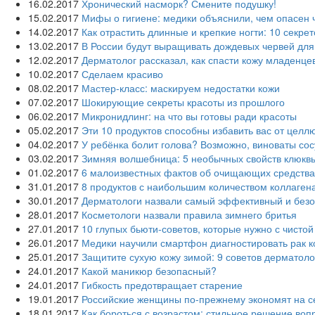
16.02.2017
Хронический насморк? Смените подушку!
15.02.2017
Мифы о гигиене: медики объяснили, чем опасен 
14.02.2017
Как отрастить длинные и крепкие ногти: 10 секре
13.02.2017
В России будут выращивать дождевых червей для
12.02.2017
Дерматолог рассказал, как спасти кожу младенце
10.02.2017
Сделаем красиво
08.02.2017
Мастер-класс: маскируем недостатки кожи
07.02.2017
Шокирующие секреты красоты из прошлого
06.02.2017
Микронидлинг: на что вы готовы ради красоты
05.02.2017
Эти 10 продуктов способны избавить вас от целл
04.02.2017
У ребёнка болит голова? Возможно, виноваты со
03.02.2017
Зимняя волшебница: 5 необычных свойств клюкв
01.02.2017
6 малоизвестных фактов об очищающих средства
31.01.2017
8 продуктов с наибольшим количеством коллаген
30.01.2017
Дерматологи назвали самый эффективный и без
28.01.2017
Косметологи назвали правила зимнего бритья
27.01.2017
10 глупых бьюти-советов, которые нужно с чисто
26.01.2017
Медики научили смартфон диагностировать рак к
25.01.2017
Защитите сухую кожу зимой: 9 советов дерматоло
24.01.2017
Какой маникюр безопасный?
24.01.2017
Гибкость предотвращает старение
19.01.2017
Российские женщины по-прежнему экономят на с
18.01.2017
Как бороться с возрастом: стильное решение воп