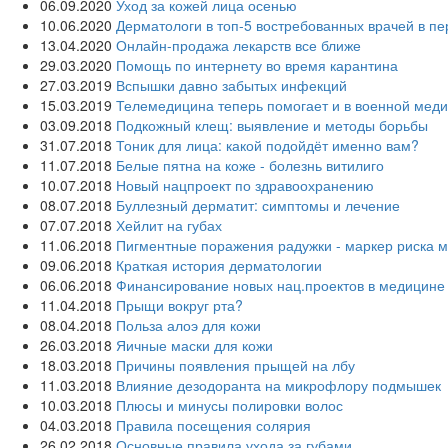
06.09.2020
Уход за кожей лица осенью
10.06.2020
Дерматологи в топ-5 востребованных врачей в п
13.04.2020
Онлайн-продажа лекарств все ближе
29.03.2020
Помощь по интернету во время карантина
27.03.2019
Вспышки давно забытых инфекций
15.03.2019
Телемедицина теперь помогает и в военной мед
03.09.2018
Подкожный клещ: выявление и методы борьбы
31.07.2018
Тоник для лица: какой подойдёт именно вам?
11.07.2018
Белые пятна на коже - болезнь витилиго
10.07.2018
Новый нацпроект по здравоохранению
08.07.2018
Буллезный дерматит: симптомы и лечение
07.07.2018
Хейлит на губах
11.06.2018
Пигментные поражения радужки - маркер риска 
09.06.2018
Краткая история дерматологии
06.06.2018
Финансирование новых нац.проектов в медицине
11.04.2018
Прыщи вокруг рта?
08.04.2018
Польза алоэ для кожи
26.03.2018
Яичные маски для кожи
18.03.2018
Причины появления прыщей на лбу
11.03.2018
Влияние дезодоранта на микрофлору подмышек
10.03.2018
Плюсы и минусы полировки волос
04.03.2018
Правила посещения солярия
26.02.2018
Основные правила ухода за губами