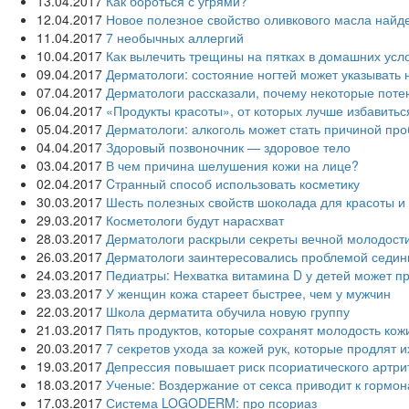
13.04.2017
Как бороться с угрями?
12.04.2017
Новое полезное свойство оливкового масла‍ най
11.04.2017
7 необычных аллергий
10.04.2017
Как вылечить трещины на пятках в домашних усл
09.04.2017
Дерматологи: состояние ногтей может указывать
07.04.2017
Дерматологи рассказали, почему некоторые поте
06.04.2017
«Продукты красоты», от которых лучше избавитьс
05.04.2017
Дерматологи: алкоголь может стать причиной про
04.04.2017
Здоровый позвоночник — здоровое тело
03.04.2017
В чем причина шелушения кожи на лице?
02.04.2017
Cтранный способ использовать косметику
30.03.2017
Шесть полезных свойств шоколада для красоты и
29.03.2017
Косметологи будут нарасхват
28.03.2017
Дерматологи раскрыли секреты вечной молодост
26.03.2017
Дерматологи заинтересовались проблемой седи
24.03.2017
Педиатры: Нехватка витамина D у детей может п
23.03.2017
У женщин кожа стареет быстрее, чем у мужчин
22.03.2017
Школа дерматита обучила новую группу
21.03.2017
Пять продуктов, которые сохранят молодость кож
20.03.2017
7 секретов ухода за кожей рук, которые продлят 
19.03.2017
Депрессия повышает риск псориатического артри
18.03.2017
Ученые: Воздержание от секса приводит к гормо
17.03.2017
Система LOGODERM: про псориаз