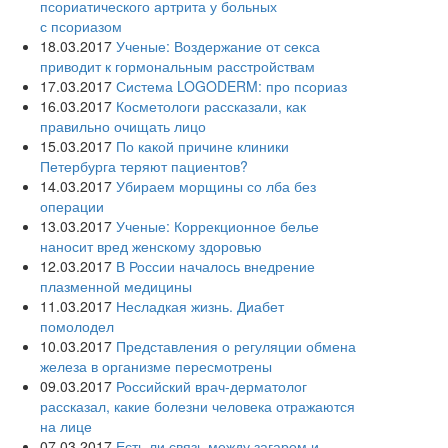
псориатического артрита у больных
с псориазом
18.03.2017
Ученые: Воздержание от секса
приводит к гормональным расстройствам
17.03.2017
Система LOGODERM: про псориаз
16.03.2017
Косметологи рассказали, как
правильно очищать лицо
15.03.2017
По какой причине клиники
Петербурга теряют пациентов?
14.03.2017
Убираем морщины со лба без
операции
13.03.2017
Ученые: Коррекционное белье
наносит вред женскому здоровью
12.03.2017
В России началось внедрение
плазменной медицины
11.03.2017
Несладкая жизнь. Диабет
помолодел
10.03.2017
Представления о регуляции обмена
железа в организме пересмотрены
09.03.2017
Российский врач-дерматолог
рассказал, какие болезни человека отражаются
на лице
07.03.2017
Есть ли связь между загаром и