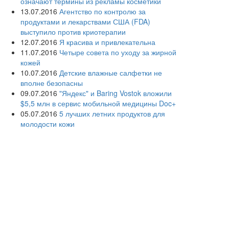
означают термины из рекламы косметики
13.07.2016
Агентство по контролю за
продуктами и лекарствами США (FDA)
выступило против криотерапии
12.07.2016
Я красива и привлекательна
11.07.2016
Четыре совета по уходу за жирной
кожей
10.07.2016
Детские влажные салфетки не
вполне безопасны
09.07.2016
"Яндекс" и Baring Vostok вложили
$5,5 млн в сервис мобильной медицины Doc+
05.07.2016
5 лучших летних продуктов для
молодости кожи
04.07.2016
Дерматологи просят женщин не
сбривать лобковые волосы
03.07.2016
Раскрыты причины акне у взрослых
людей
02.07.2016
Дерматологи советуют взрослым
использовать детскую косметику
01.07.2016
Создана первая в России кафедра
информационных и интернет-технологий в
здравоохранении
30.06.2016
Розовый лишай: «темная лошадка»