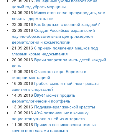
25.09.2016
Лошадиные уколы позволяют на
целый год убрать морщины
24.09.2016
Микоз стоп легче предупредить, чем
лечить - дерматологи
23.09.2016
Как бороться с осенней хандрой?
22.09.2016
Создан Российско-израильский
научно-образовательный центр лазерной
дерматологии и косметологии
21.09.2016
6 причин появления мешков под
глазами кроме недосыпания
20.09.2016
Врачи запретили мыть детей каждый
день
19.09.2016
С чистого лица. Боремся с
гиперпигментацией
16.09.2016
Грибок, сыпь и гной: чем чреваты
занятия в спортзале?
14.09.2016
Bayer может продать
дерматологический портфель
13.09.2016
Подушка-враг женской красоты
12.09.2016
40% позвонивших в клинику
пациентов узнали о ней из интернета
11.09.2016
Причина возникновения темных
кругов под глазами раскрыта