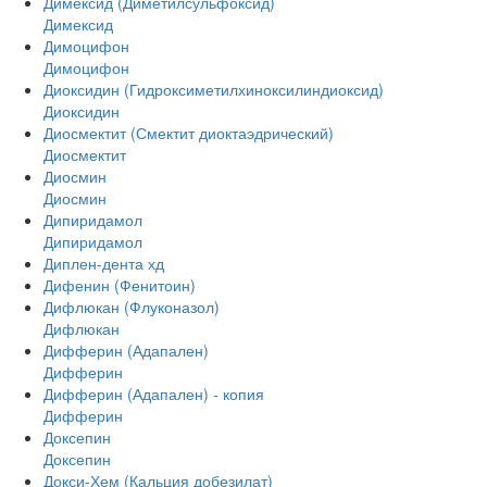
Димексид (Диметилсульфоксид)
Димексид
Димоцифон
Димоцифон
Диоксидин (Гидроксиметилхиноксилиндиоксид)
Диоксидин
Диосмектит (Смектит диоктаэдрический)
Диосмектит
Диосмин
Диосмин
Дипиридамол
Дипиридамол
Диплен-дента хд
Дифенин (Фенитоин)
Дифлюкан (Флуконазол)
Дифлюкан
Дифферин (Адапален)
Дифферин
Дифферин (Адапален) - копия
Дифферин
Доксепин
Доксепин
Докси-Хем (Кальция добезилат)