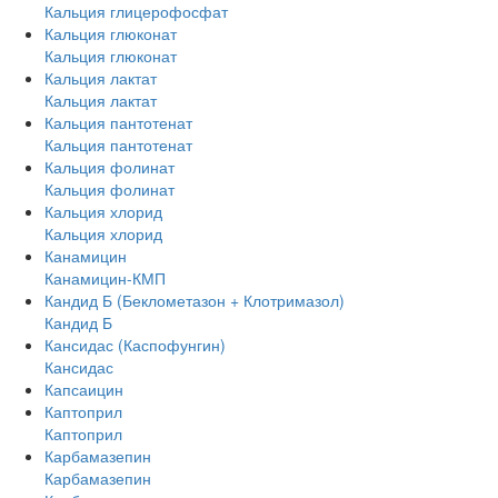
Кальция глицерофосфат
Кальция глюконат
Кальция глюконат
Кальция лактат
Кальция лактат
Кальция пантотенат
Кальция пантотенат
Кальция фолинат
Кальция фолинат
Кальция хлорид
Кальция хлорид
Канамицин
Канамицин-КМП
Кандид Б (Беклометазон + Клотримазол)
Кандид Б
Кансидас (Каспофунгин)
Кансидас
Капсаицин
Каптоприл
Каптоприл
Карбамазепин
Карбамазепин