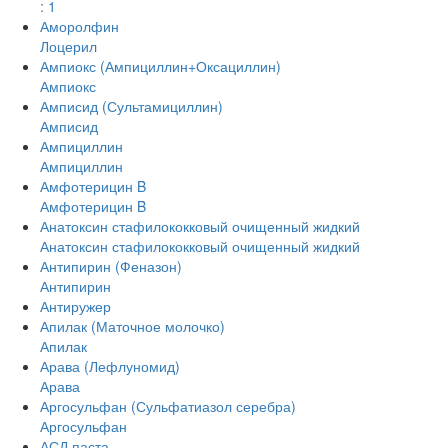
: 1
Аморолфин
Лоцерил
Ампиокс (Ампициллин+Оксациллин)
Ампиокс
Амписид (Сультамициллин)
Амписид
Ампициллин
Ампициллин
Амфотерицин B
Амфотерицин B
Анатоксин стафилококковый очищенный жидкий
Анатоксин стафилококковый очищенный жидкий
Антипирин (Феназон)
Антипирин
Антиружер
Апилак (Маточное молочко)
Апилак
Арава (Лефлуномид)
Арава
Аргосульфан (Сульфатиазол серебра)
Аргосульфан
АСД паста