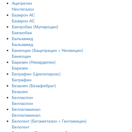
Ацитретин
Неотигазон
Базирон АС
Базирон АС
Бактробан (Мупироцин)
Бактробан
Бальзамед
Бальзамед
Банеоцин (Бацитрацин + Неомицин)
Банеоцин
Баризин (Никардипин)
Баризин
Батрафен (Циклопирокс)
Батрафен
Безалип (Безафибрат)
Безалип
Белласпон
Белласпон
Беллатаминал
Беллатаминал
Белогент (Бетаметазон + Гентамицин)
Белогент