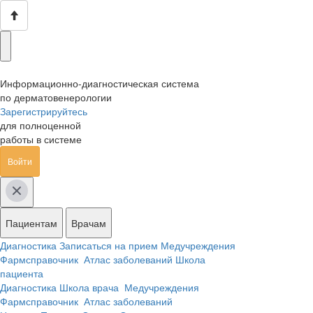
Информационно-диагностическая система
по дерматовенерологии
Зарегистрируйтесь
для полноценной
работы в системе
Войти
Пациентам
Врачам
Диагностика
Записаться на прием
Медучреждения
Фармсправочник
Атлас заболеваний
Школа
пациента
Диагностика
Школа врача
Медучреждения
Фармсправочник
Атлас заболеваний