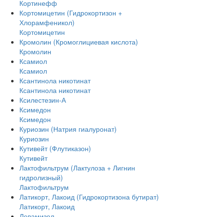
Кортинефф
Кортомицетин (Гидрокортизон +
Хлорамфеникол)
Кортомицетин
Кромолин (Кромоглициевая кислота)
Кромолин
Ксамиол
Ксамиол
Ксантинола никотинат
Ксантинола никотинат
Ксилестезин-А
Ксимедон
Ксимедон
Куриозин (Натрия гиалуронат)
Куриозин
Кутивейт (Флутиказон)
Кутивейт
Лактофильтрум (Лактулоза + Лигнин
гидролизный)
Лактофильтрум
Латикорт, Лакоид (Гидрокортизона бутират)
Латикорт, Лакоид
Левамизол