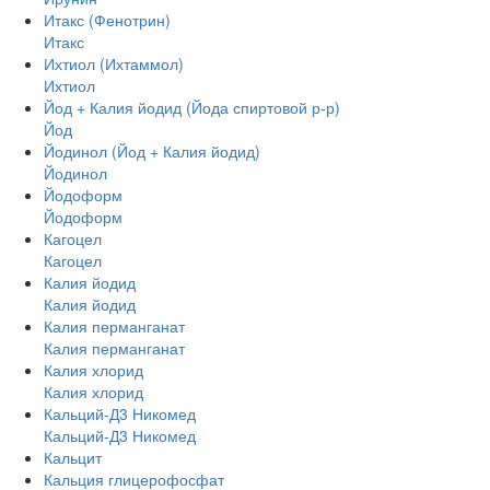
Итакс (Фенотрин)
Итакс
Ихтиол (Ихтаммол)
Ихтиол
Йод + Калия йодид (Йода спиртовой р-р)
Йод
Йодинол (Йод + Калия йодид)
Йодинол
Йодоформ
Йодоформ
Кагоцел
Кагоцел
Калия йодид
Калия йодид
Калия перманганат
Калия перманганат
Калия хлорид
Калия хлорид
Кальций-Д3 Никомед
Кальций-Д3 Никомед
Кальцит
Кальция глицерофосфат