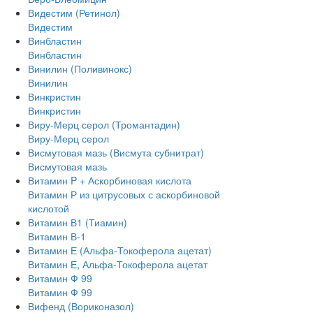
Видестим (Ретинол)
Видестим
Винбластин
Винбластин
Винилин (Поливинокс)
Винилин
Винкристин
Винкристин
Виру-Мерц серол (Тромантадин)
Виру-Мерц серол
Висмутовая мазь (Висмута субнитрат)
Висмутовая мазь
Витамин P + Аскорбиновая кислота
Витамин Р из цитрусовых с аскорбиновой
кислотой
Витамин В1 (Тиамин)
Витамин В-1
Витамин Е (Альфа-Токоферола ацетат)
Витамин Е, Альфа-Токоферола ацетат
Витамин Ф 99
Витамин Ф 99
Вифенд (Вориконазол)