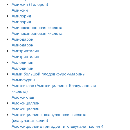
Амиксин (Тилорон)
Амиксин
Амилорид
Амилорид
Аминокапроновая кислота
Аминокапроновая кислота
Амиодарон
Амиодарон
Амитриптилин
Амитриптилин
Амлодипин
Амлодипин
Амми большой плодов фурокумарины
Аммифурин
Амоксиклав (Амоксициллин + Клавулановая
кислота)
Амоксиклав
Амоксициллин
Амоксициллин
Амоксициллин + клавулановая кислота
(клавуланат калия)
Амоксициллина тригидрат и клавуланат калия 4