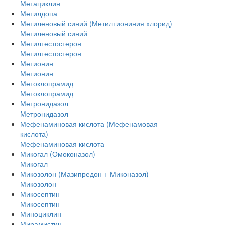
Метациклин
Метилдопа
Метиленовый синий (Метилтиониния хлорид)
Метиленовый синий
Метилтестостерон
Метилтестостерон
Метионин
Метионин
Метоклопрамид
Метоклопрамид
Метронидазол
Метронидазол
Мефенаминовая кислота (Мефенамовая
кислота)
Мефенаминовая кислота
Микогал (Омоконазол)
Микогал
Микозолон (Мазипредон + Миконазол)
Микозолон
Микосептин
Микосептин
Миноциклин
Мирамистин