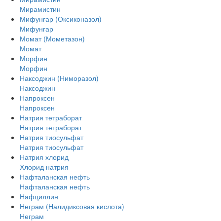
Мирамистин
Мифунгар (Оксиконазол)
Мифунгар
Момат (Мометазон)
Момат
Морфин
Морфин
Наксоджин (Ниморазол)
Наксоджин
Напроксен
Напроксен
Натрия тетраборат
Натрия тетраборат
Натрия тиосульфат
Натрия тиосульфат
Натрия хлорид
Хлорид натрия
Нафталанская нефть
Нафталанская нефть
Нафциллин
Неграм (Налидиксовая кислота)
Неграм