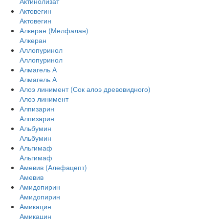
Актинолизат
Актовегин
Актовегин
Алкеран (Мелфалан)
Алкеран
Аллопуринол
Аллопуринол
Алмагель А
Алмагель А
Алоэ линимент (Сок алоэ древовидного)
Алоэ линимент
Алпизарин
Алпизарин
Альбумин
Альбумин
Альгимаф
Альгимаф
Амевив (Алефацепт)
Амевив
Амидопирин
Амидопирин
Амикацин
Амикацин