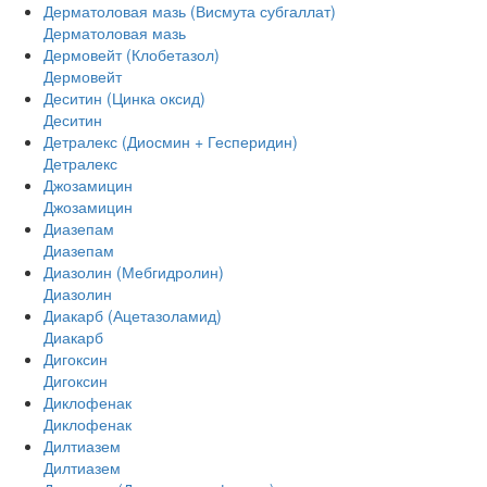
Дерматоловая мазь (Висмута субгаллат)
Дерматоловая мазь
Дермовейт (Клобетазол)
Дермовейт
Деситин (Цинка оксид)
Деситин
Детралекс (Диосмин + Гесперидин)
Детралекс
Джозамицин
Джозамицин
Диазепам
Диазепам
Диазолин (Мебгидролин)
Диазолин
Диакарб (Ацетазоламид)
Диакарб
Дигоксин
Дигоксин
Диклофенак
Диклофенак
Дилтиазем
Дилтиазем