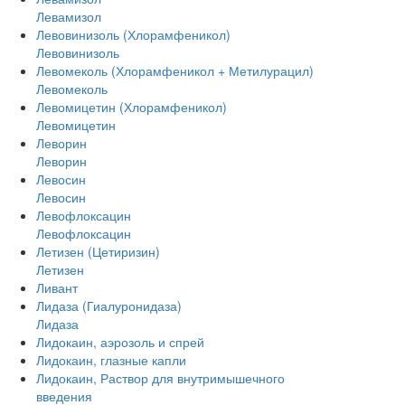
Левамизол
Левовинизоль (Хлорамфеникол)
Левовинизоль
Левомеколь (Хлорамфеникол + Метилурацил)
Левомеколь
Левомицетин (Хлорамфеникол)
Левомицетин
Леворин
Леворин
Левосин
Левосин
Левофлоксацин
Левофлоксацин
Летизен (Цетиризин)
Летизен
Ливант
Лидаза (Гиалуронидаза)
Лидаза
Лидокаин, аэрозоль и спрей
Лидокаин, глазные капли
Лидокаин, Раствор для внутримышечного
введения