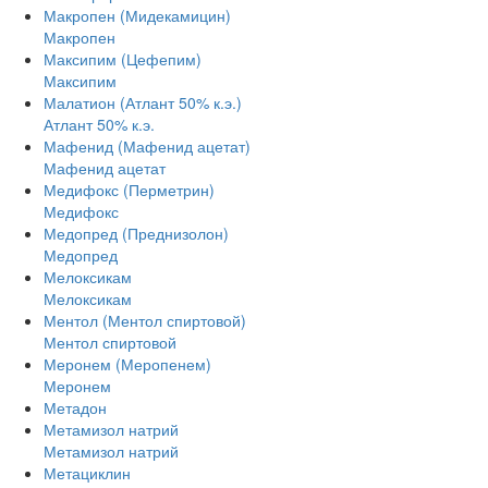
Макропен (Мидекамицин)
Макропен
Максипим (Цефепим)
Максипим
Малатион (Атлант 50% к.э.)
Атлант 50% к.э.
Мафенид (Мафенид ацетат)
Мафенид ацетат
Медифокс (Перметрин)
Медифокс
Медопред (Преднизолон)
Медопред
Мелоксикам
Мелоксикам
Ментол (Ментол спиртовой)
Ментол спиртовой
Меронем (Меропенем)
Меронем
Метадон
Метамизол натрий
Метамизол натрий
Метациклин