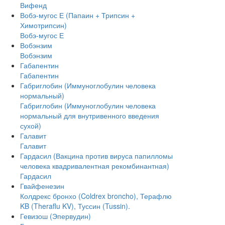
Вифенд
Вобэ-мугос Е (Папаин + Трипсин +
Химотрипсин)
Вобэ-мугос Е
Вобэнзим
Вобэнзим
Габапентин
Габапентин
Габриглобин (Иммуноглобулин человека
нормальный)
Габриглобин (Иммуноглобулин человека
нормальный для внутривенного введения
сухой)
Галавит
Галавит
Гардасил (Вакцина против вируса папилломы
человека квадривалентная рекомбинантная)
Гардасил
Гвайфенезин
Колдрекс бронхо (Coldrex broncho), Терафлю
KB (Theraflu KV), Туссин (Tussin).
Гевизош (Эпервудин)