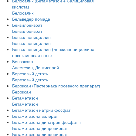
Белосалик (Бетаметазон + Салициловая
кислота)
Белосалик
Бельведер помада
Бензилбензоат
Бензилбензоат
Бензилпенициллин
Бензилпенициллин
Бензилпенициллин (Бензилпенициллина
новокаиновая соль)
Бензокаин
Анестезин, Дентиспрей
Березовый деготь
Березовый деготь
Бероксан (Пастернака посевного препарат)
Бероксан
Бетаметазон
Бетаметазон
Бетаметазон натрий фосфат
Бетаметазона валерат
Бетаметазона динатрия фосфат +
Бетаметазона дипропионат
Бетаметазона дипропионат