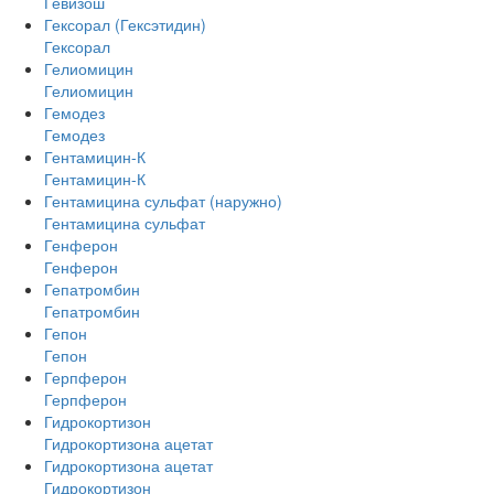
Гевизош
Гексорал (Гексэтидин)
Гексорал
Гелиомицин
Гелиомицин
Гемодез
Гемодез
Гентамицин-К
Гентамицин-К
Гентамицина сульфат (наружно)
Гентамицина сульфат
Генферон
Генферон
Гепатромбин
Гепатромбин
Гепон
Гепон
Герпферон
Герпферон
Гидрокортизон
Гидрокортизона ацетат
Гидрокортизона ацетат
Гидрокортизон