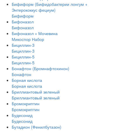
Бифиформ (Бифидобактерии лонгум +
Энтерококкус фециум)
Бифиформ
Бифоназол
Бифоназол
Бифоназол + Мочевина
Микоспор Набор
Бициллин-3
Бициллин-3
Бициллин-5
Бициллин-5
Бонафтон (Бромнафтохинон)
Бонафтон
Борная кислота
Борная кислота
Бриллиантовый зеленый
Бриллиантовый зеленый
Бромокриптин
Бромокриптин
Будесонид
Будесонид
Бутадион (Фенилбутазон)