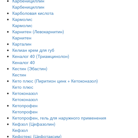
Карбенициллин
Карбенициллин
Карболовая кислота
Кармолис
Кармолис
Карнитен (Левокарнитин)
Карнитен
Карталин
Келиан крем для губ
Кеналог 40 (Триамцинолон)
Кеналог 40
Кестин (Эбастин)
Кестин
Кето плюс (Пиритион цинк + Кетоконазол)
Кето плюс
Кетоконазол
Кетоконазол
Кетопрофен
Кетопрофен
Кетопрофен, гель для наружного применения
Кефзол (Цефазолин)
Кефзол
Кефотекс (Цефотаксим)