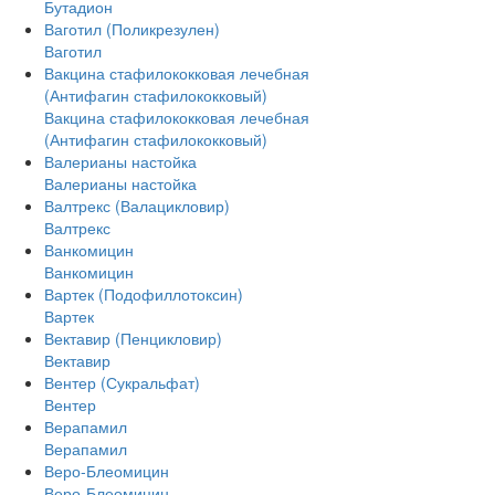
Бутадион
Ваготил (Поликрезулен)
Ваготил
Вакцина стафилококковая лечебная
(Антифагин стафилококковый)
Вакцина стафилококковая лечебная
(Антифагин стафилококковый)
Валерианы настойка
Валерианы настойка
Валтрекс (Валацикловир)
Валтрекс
Ванкомицин
Ванкомицин
Вартек (Подофиллотоксин)
Вартек
Вектавир (Пенцикловир)
Вектавир
Вентер (Сукральфат)
Вентер
Верапамил
Верапамил
Веро-Блеомицин
Веро-Блеомицин