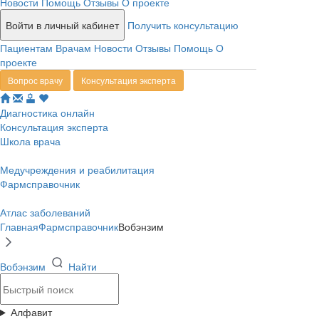
Новости
Помощь
Отзывы
О проекте
Войти в личный кабинет
Получить консультацию
Пациентам
Врачам
Новости
Отзывы
Помощь
О
проекте
Вопрос врачу
Консультация эксперта
Диагностика онлайн
Консультация эксперта
Школа врача
Медучреждения и реабилитация
Фармсправочник
Атлас заболеваний
Главная
Фармсправочник
Вобэнзим
Вобэнзим
Найти
Алфавит