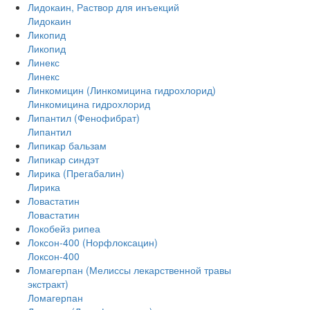
Лидокаин, Раствор для инъекций
Лидокаин
Ликопид
Ликопид
Линекс
Линекс
Линкомицин (Линкомицина гидрохлорид)
Линкомицина гидрохлорид
Липантил (Фенофибрат)
Липантил
Липикар бальзам
Липикар синдэт
Лирика (Прегабалин)
Лирика
Ловастатин
Ловастатин
Локобейз рипеа
Локсон-400 (Норфлоксацин)
Локсон-400
Ломагерпан (Мелиссы лекарственной травы
экстракт)
Ломагерпан