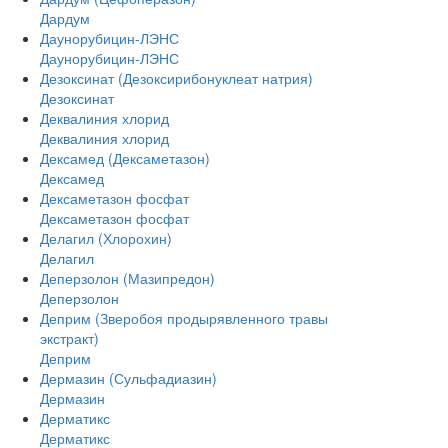
Дардум
Даунорубицин-ЛЭНС
Даунорубицин-ЛЭНС
Дезоксинат (Дезоксирибонуклеат натрия)
Дезоксинат
Деквалиния хлорид
Деквалиния хлорид
Дексамед (Дексаметазон)
Дексамед
Дексаметазон фосфат
Дексаметазон фосфат
Делагил (Хлорохин)
Делагил
Деперзолон (Мазипредон)
Деперзолон
Деприм (Зверобоя продырявленного травы
экстракт)
Деприм
Дермазин (Сульфадиазин)
Дермазин
Дерматикс
Дерматикс