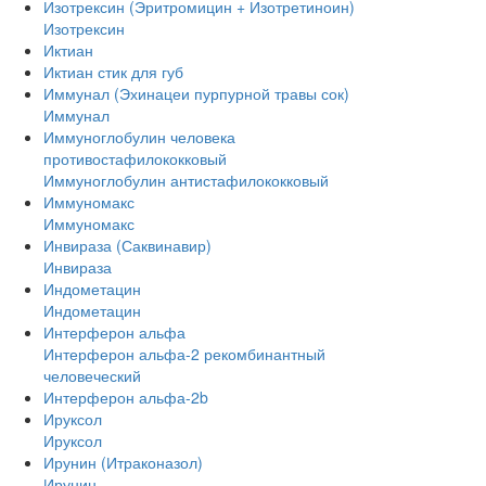
Изотрексин (Эритромицин + Изотретиноин)
Изотрексин
Иктиан
Иктиан стик для губ
Иммунал (Эхинацеи пурпурной травы сок)
Иммунал
Иммуноглобулин человека
противостафилококковый
Иммуноглобулин антистафилококковый
Иммуномакс
Иммуномакс
Инвираза (Саквинавир)
Инвираза
Индометацин
Индометацин
Интерферон альфа
Интерферон альфа-2 рекомбинантный
человеческий
Интерферон альфа-2b
Ируксол
Ируксол
Ирунин (Итраконазол)
Ирунин