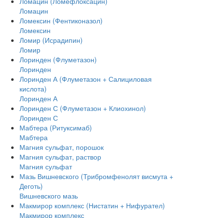
Ломацин (Ломефлоксацин)
Ломацин
Ломексин (Фентиконазол)
Ломексин
Ломир (Исрадипин)
Ломир
Лоринден (Флуметазон)
Лоринден
Лоринден А (Флуметазон + Салициловая
кислота)
Лоринден А
Лоринден С (Флуметазон + Клиохинол)
Лоринден С
Мабтера (Ритуксимаб)
Мабтера
Магния сульфат, порошок
Магния сульфат, раствор
Магния сульфат
Мазь Вишневского (Трибромфенолят висмута +
Деготь)
Вишневского мазь
Макмирор комплекс (Нистатин + Нифурател)
Макмирор комплекс