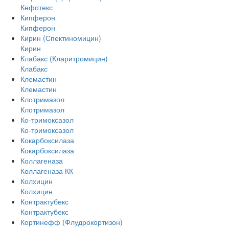
Кефотекс
Кипферон
Кипферон
Кирин (Спектиномицин)
Кирин
Клабакс (Кларитромицин)
Клабакс
Клемастин
Клемастин
Клотримазол
Клотримазол
Ко-тримоксазол
Ко-тримоксазол
Кокарбоксилаза
Кокарбоксилаза
Коллагеназа
Коллагеназа КК
Колхицин
Колхицин
Контрактубекс
Контрактубекс
Кортинефф (Флудрокортизон)