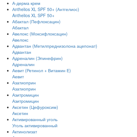
А-дерма крем
Аnthelios XL SPF 50+ (Антгелиос)
Anthelios XL SPF 50+
Абактал (Пефлоксацин)
Абактал
Авелокс (Моксифлоксацин)
Авелокс
Адвантан (Метилпреднизолона ацепонат)
Адвантан
Адреналин (Эпинефрин)
Адреналин
Аевит (Ретинол + Витамин Е)
Аевит
Азатиоприн
Азатиоприн
Азитромицин
Азитромицин
Аксетин (Цефуроксим)
Аксетин
Активированный уголь
Уголь активированный
Актинолизат