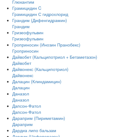
Глюкантим
Грамицидин C
Грамицидин С гидрохлорид
Грандим (Дифенгидрамин)
Грандим
Гризеофульвин
Гризеофульвин
Гроприносин (Инозин Пранобекс)
Гроприносин
Дайвобет (Кальципотриол + Бетаметазон)
Дайвобет
Дайвонекс (Кальципотриол)
Дайвонекс
Далацин (Клиндамицин)
Далацин
Даназол
Даназол
Дапсон-Фатол
Дапсон-Фатол
Дараприм (Пириметамин)
Дараприм
Дардиа липо бальзам
Дардум (Цефоперазон)