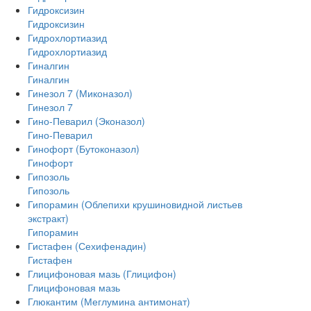
Гидроксизин
Гидроксизин
Гидрохлортиазид
Гидрохлортиазид
Гиналгин
Гиналгин
Гинезол 7 (Миконазол)
Гинезол 7
Гино-Певарил (Эконазол)
Гино-Певарил
Гинофорт (Бутоконазол)
Гинофорт
Гипозоль
Гипозоль
Гипорамин (Облепихи крушиновидной листьев
экстракт)
Гипорамин
Гистафен (Сехифенадин)
Гистафен
Глицифоновая мазь (Глицифон)
Глицифоновая мазь
Глюкантим (Меглумина антимонат)