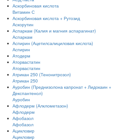
Аскорбиновая кислота
Витамин С
Аскорбиновая кислота + Рутозид
Аскорутин
Аспаркам (Калия и магния аспарагинат)
Аспаркам
Аспирин (Ацетилсалициловая кислота)
Аспирин
Атодерм
Аторвастатин
Аторвастатин
Атрикан 250 (Тенонитрозол)
Атрикан 250
Ауробин (Преднизолона капронат + Лидокаин +
Декспантенол)
Ауробин
Афлодерм (Алклометазон)
Афлодерм
Афобазол
Афобазол
Ацикловир
Ацикловир