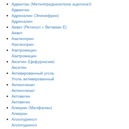
Адвантан (Метилпреднизолона ацепонат)
Адвантан
Адреналин (Эпинефрин)
Адреналин
Аевит (Ретинол + Витамин Е)
Аевит
Азатиоприн
Азатиоприн
Азитромицин
Азитромицин
Аксетин (Цефуроксим)
Аксетин
Активированный уголь
Уголь активированный
Актинолизат
Актинолизат
Актовегин
Актовегин
Алкеран (Мелфалан)
Алкеран
Аллопуринол
Аллопуринол