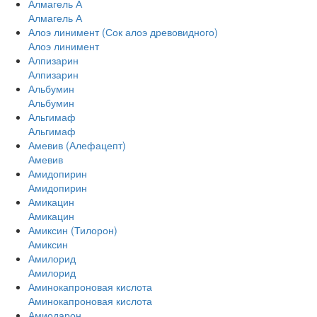
Алмагель А
Алмагель А
Алоэ линимент (Сок алоэ древовидного)
Алоэ линимент
Алпизарин
Алпизарин
Альбумин
Альбумин
Альгимаф
Альгимаф
Амевив (Алефацепт)
Амевив
Амидопирин
Амидопирин
Амикацин
Амикацин
Амиксин (Тилорон)
Амиксин
Амилорид
Амилорид
Аминокапроновая кислота
Аминокапроновая кислота
Амиодарон