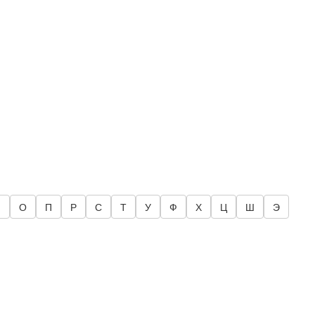
Н
О
П
Р
С
Т
У
Ф
Х
Ц
Ш
Э