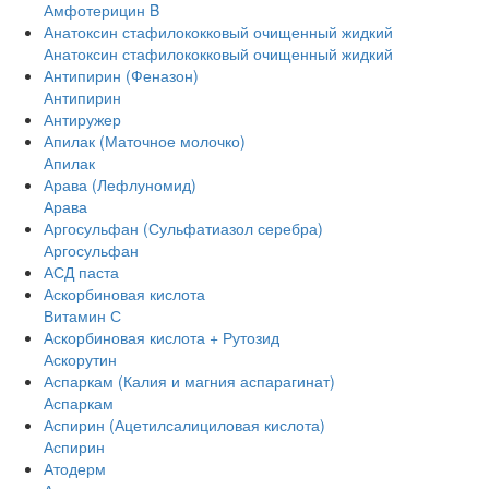
Амфотерицин B
Анатоксин стафилококковый очищенный жидкий
Анатоксин стафилококковый очищенный жидкий
Антипирин (Феназон)
Антипирин
Антиружер
Апилак (Маточное молочко)
Апилак
Арава (Лефлуномид)
Арава
Аргосульфан (Сульфатиазол серебра)
Аргосульфан
АСД паста
Аскорбиновая кислота
Витамин С
Аскорбиновая кислота + Рутозид
Аскорутин
Аспаркам (Калия и магния аспарагинат)
Аспаркам
Аспирин (Ацетилсалициловая кислота)
Аспирин
Атодерм