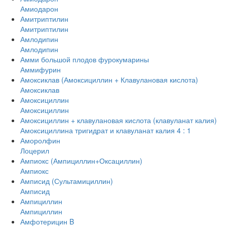
Амиодарон
Амитриптилин
Амитриптилин
Амлодипин
Амлодипин
Амми большой плодов фурокумарины
Аммифурин
Амоксиклав (Амоксициллин + Клавулановая кислота)
Амоксиклав
Амоксициллин
Амоксициллин
Амоксициллин + клавулановая кислота (клавуланат калия)
Амоксициллина тригидрат и клавуланат калия 4 : 1
Аморолфин
Лоцерил
Ампиокс (Ампициллин+Оксациллин)
Ампиокс
Амписид (Сультамициллин)
Амписид
Ампициллин
Ампициллин
Амфотерицин B