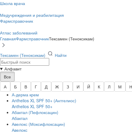
Школа врача
Медучреждения и реабилитация
Фармсправочник
Атлас заболеваний
Главная
Фармсправочник
Тексамен (Теноксикам)
Тексамен (Теноксикам)
Найти
Алфавит
Все
А
Б
В
Г
Д
Ж
З
И
Й
К
Л
М
А-дерма крем
Аnthelios XL SPF 50+ (Антгелиос)
Anthelios XL SPF 50+
Абактал (Пефлоксацин)
Абактал
Авелокс (Моксифлоксацин)
Авелокс