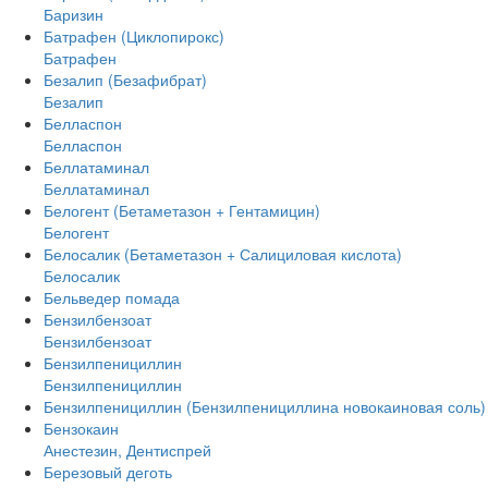
Баризин
Батрафен (Циклопирокс)
Батрафен
Безалип (Безафибрат)
Безалип
Белласпон
Белласпон
Беллатаминал
Беллатаминал
Белогент (Бетаметазон + Гентамицин)
Белогент
Белосалик (Бетаметазон + Салициловая кислота)
Белосалик
Бельведер помада
Бензилбензоат
Бензилбензоат
Бензилпенициллин
Бензилпенициллин
Бензилпенициллин (Бензилпенициллина новокаиновая соль)
Бензокаин
Анестезин, Дентиспрей
Березовый деготь