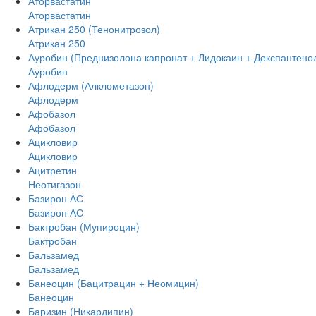
Аторвастатин
Аторвастатин
Атрикан 250 (Тенонитрозол)
Атрикан 250
Ауробин (Преднизолона капронат + Лидокаин + Декспантено
Ауробин
Афлодерм (Алклометазон)
Афлодерм
Афобазол
Афобазол
Ацикловир
Ацикловир
Ацитретин
Неотигазон
Базирон АС
Базирон АС
Бактробан (Мупироцин)
Бактробан
Бальзамед
Бальзамед
Банеоцин (Бацитрацин + Неомицин)
Банеоцин
Баризин (Никардипин)