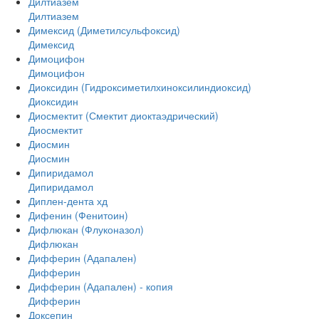
Дилтиазем
Дилтиазем
Димексид (Диметилсульфоксид)
Димексид
Димоцифон
Димоцифон
Диоксидин (Гидроксиметилхиноксилиндиоксид)
Диоксидин
Диосмектит (Смектит диоктаэдрический)
Диосмектит
Диосмин
Диосмин
Дипиридамол
Дипиридамол
Диплен-дента хд
Дифенин (Фенитоин)
Дифлюкан (Флуконазол)
Дифлюкан
Дифферин (Адапален)
Дифферин
Дифферин (Адапален) - копия
Дифферин
Доксепин