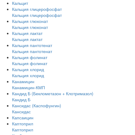
Кальцит
Кальция глицерофосфат
Кальция глицерофосфат
Кальция глюконат
Кальция глюконат
Кальция лактат
Кальция лактат
Кальция пантотенат
Кальция пантотенат
Кальция фолинат
Кальция фолинат
Кальция хлорид
Кальция хлорид
Канамицин
Канамицин-КМП
Кандид Б (Беклометазон + Клотримазол)
Кандид Б
Кансидас (Каспофунгин)
Кансидас
Капсаицин
Каптоприл
Каптоприл