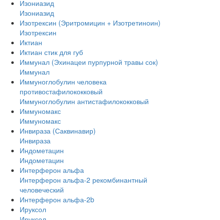
Изониазид
Изониазид
Изотрексин (Эритромицин + Изотретиноин)
Изотрексин
Иктиан
Иктиан стик для губ
Иммунал (Эхинацеи пурпурной травы сок)
Иммунал
Иммуноглобулин человека
противостафилококковый
Иммуноглобулин антистафилококковый
Иммуномакс
Иммуномакс
Инвираза (Саквинавир)
Инвираза
Индометацин
Индометацин
Интерферон альфа
Интерферон альфа-2 рекомбинантный
человеческий
Интерферон альфа-2b
Ируксол
Ируксол