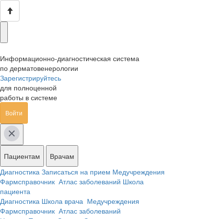
Информационно-диагностическая система
по дерматовенерологии
Зарегистрируйтесь
для полноценной
работы в системе
Войти
Пациентам
Врачам
Диагностика
Записаться на прием
Медучреждения
Фармсправочник
Атлас заболеваний
Школа
пациента
Диагностика
Школа врача
Медучреждения
Фармсправочник
Атлас заболеваний