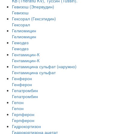
KB (Theraflu KV), Туссин (Tussin).
Гевизош (Эпервудин)
Гевизош
Гексорал (Гексэтидин)
Гексорал
Гелиомицин
Гелиомицин
Гемодез
Гемодез
Гентамицин-К
Гентамицин-К
Гентамицина сульфат (наружно)
Гентамицина сульфат
Генферон
Генферон
Гепатромбин
Гепатромбин
Гепон
Гепон
Герпферон
Герпферон
Гидрокортизон
Гидрокортизона ацетат