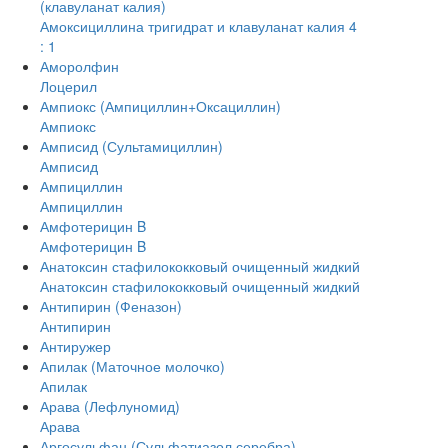
(клавуланат калия)
Амоксициллина тригидрат и клавуланат калия 4
: 1
Аморолфин
Лоцерил
Ампиокс (Ампициллин+Оксациллин)
Ампиокс
Амписид (Сультамициллин)
Амписид
Ампициллин
Ампициллин
Амфотерицин B
Амфотерицин B
Анатоксин стафилококковый очищенный жидкий
Анатоксин стафилококковый очищенный жидкий
Антипирин (Феназон)
Антипирин
Антиружер
Апилак (Маточное молочко)
Апилак
Арава (Лефлуномид)
Арава
Аргосульфан (Сульфатиазол серебра)