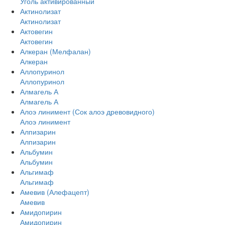
Уголь активированный
Актинолизат
Актинолизат
Актовегин
Актовегин
Алкеран (Мелфалан)
Алкеран
Аллопуринол
Аллопуринол
Алмагель А
Алмагель А
Алоэ линимент (Сок алоэ древовидного)
Алоэ линимент
Алпизарин
Алпизарин
Альбумин
Альбумин
Альгимаф
Альгимаф
Амевив (Алефацепт)
Амевив
Амидопирин
Амидопирин