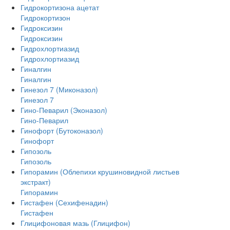
Гидрокортизона ацетат
Гидрокортизон
Гидроксизин
Гидроксизин
Гидрохлортиазид
Гидрохлортиазид
Гиналгин
Гиналгин
Гинезол 7 (Миконазол)
Гинезол 7
Гино-Певарил (Эконазол)
Гино-Певарил
Гинофорт (Бутоконазол)
Гинофорт
Гипозоль
Гипозоль
Гипорамин (Облепихи крушиновидной листьев
экстракт)
Гипорамин
Гистафен (Сехифенадин)
Гистафен
Глицифоновая мазь (Глицифон)