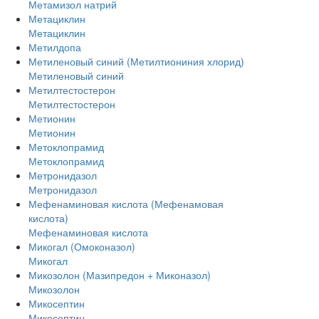
Метамизол натрий
Метациклин
Метациклин
Метилдопа
Метиленовый синий (Метилтиониния хлорид)
Метиленовый синий
Метилтестостерон
Метилтестостерон
Метионин
Метионин
Метоклопрамид
Метоклопрамид
Метронидазол
Метронидазол
Мефенаминовая кислота (Мефенамовая
кислота)
Мефенаминовая кислота
Микогал (Омоконазол)
Микогал
Микозолон (Мазипредон + Миконазол)
Микозолон
Микосептин
Микосептин