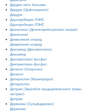
Дардиа липо бальзам
Дардум (Цефоперазон)
Дардум
Даунорубицин-ЛЭНС
Даунорубицин-ЛЭНС
Дезоксинат (Дезоксирибонуклеат натрия)
Дезоксинат
Деквалиния хлорид
Деквалиния хлорид
Дексамед (Дексаметазон)
Дексамед
Дексаметазон фосфат
Дексаметазон фосфат
Делагил (Хлорохин)
Делагил
Деперзолон (Мазипредон)
Деперзолон
Деприм (Зверобоя продырявленного травы
экстракт)
Деприм
Дермазин (Сульфадиазин)
Дермазин