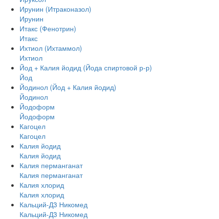
Ирунин (Итраконазол)
Ирунин
Итакс (Фенотрин)
Итакс
Ихтиол (Ихтаммол)
Ихтиол
Йод + Калия йодид (Йода спиртовой р-р)
Йод
Йодинол (Йод + Калия йодид)
Йодинол
Йодоформ
Йодоформ
Кагоцел
Кагоцел
Калия йодид
Калия йодид
Калия перманганат
Калия перманганат
Калия хлорид
Калия хлорид
Кальций-Д3 Никомед
Кальций-Д3 Никомед