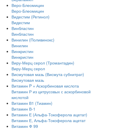
Веро-Блеомицин
Веро-Блеомицин
Видестим (Ретинол)
Видестим
Винбластин
Винбластин
Винилин (Поливинокс)
Винилин
Винкристин
Винкристин
Виру-Мерц серол (Тромантадин)
Виру-Мерц серол
Висмутовая мазь (Висмута субнитрат)
Висмутовая мазь
Витамин P + Аскорбиновая кислота
Витамин Р из цитрусовых с аскорбиновой
кислотой
Витамин В1 (Тиамин)
Витамин В-1
Витамин Е (Альфа-Токоферола ацетат)
Витамин Е, Альфа-Токоферола ацетат
Витамин Ф 99