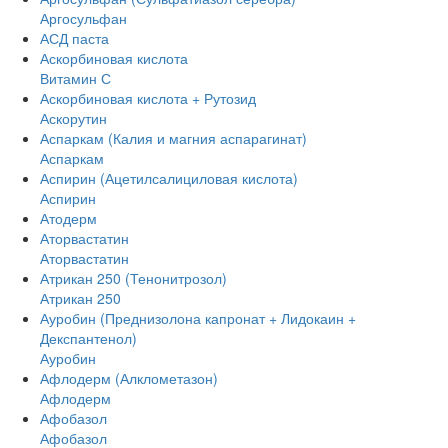
Аргосульфан
АСД паста
Аскорбиновая кислота
Витамин С
Аскорбиновая кислота + Рутозид
Аскорутин
Аспаркам (Калия и магния аспарагинат)
Аспаркам
Аспирин (Ацетилсалициловая кислота)
Аспирин
Атодерм
Аторвастатин
Аторвастатин
Атрикан 250 (Тенонитрозол)
Атрикан 250
Ауробин (Преднизолона капронат + Лидокаин +
Декспантенол)
Ауробин
Афлодерм (Алклометазон)
Афлодерм
Афобазол
Афобазол