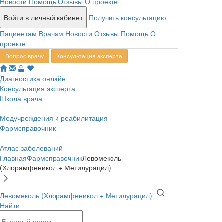
Новости
Помощь
Отзывы
О проекте
Войти в личный кабинет
Получить консультацию
Пациентам
Врачам
Новости
Отзывы
Помощь
О
проекте
Вопрос врачу
Консультация эксперта
Диагностика онлайн
Консультация эксперта
Школа врача
Медучреждения и реабилитация
Фармсправочник
Атлас заболеваний
Главная
Фармсправочник
Левомеколь
(Хлорамфеникол + Метилурацил)
Левомеколь (Хлорамфеникол + Метилурацил)
Найти