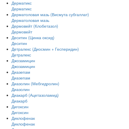
Дерматикс
Дерматикс
Дерматоловая мазь (Висмута субгаллат)
Дерматоловая мазь
Дермовейт (Клобетазол)
Дермовейт
Деситин (Цинка оксид)
Деситин
Детралекс (Диосмин + Гесперидин)
Детралекс
Джозамицин
Джозамицин
Диазепам
Диазепам
Диазолин (Мебгидролин)
Диазолин
Диакарб (Ацетазоламид)
Диакарб
Дигоксин
Дигоксин
Диклофенак
Диклофенак