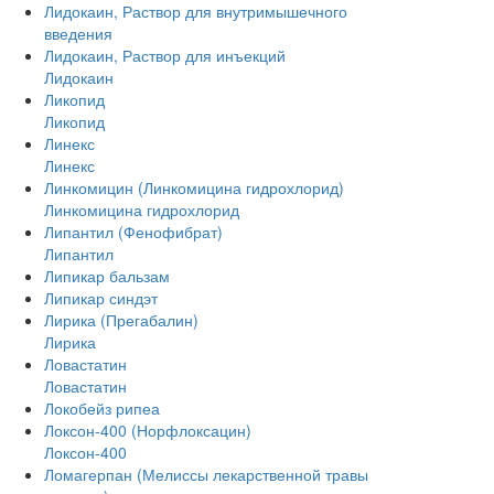
Лидокаин, Раствор для внутримышечного
введения
Лидокаин, Раствор для инъекций
Лидокаин
Ликопид
Ликопид
Линекс
Линекс
Линкомицин (Линкомицина гидрохлорид)
Линкомицина гидрохлорид
Липантил (Фенофибрат)
Липантил
Липикар бальзам
Липикар синдэт
Лирика (Прегабалин)
Лирика
Ловастатин
Ловастатин
Локобейз рипеа
Локсон-400 (Норфлоксацин)
Локсон-400
Ломагерпан (Мелиссы лекарственной травы