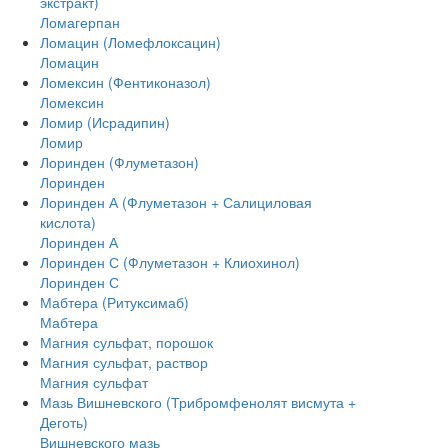
экстракт)
Ломагерпан
Ломацин (Ломефлоксацин)
Ломацин
Ломексин (Фентиконазол)
Ломексин
Ломир (Исрадипин)
Ломир
Лоринден (Флуметазон)
Лоринден
Лоринден А (Флуметазон + Салициловая
кислота)
Лоринден А
Лоринден С (Флуметазон + Клиохинол)
Лоринден С
Мабтера (Ритуксимаб)
Мабтера
Магния сульфат, порошок
Магния сульфат, раствор
Магния сульфат
Мазь Вишневского (Трибромфенолят висмута +
Деготь)
Вишневского мазь