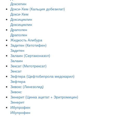
Доксепин
Докси-Хем (Кальция добезилат)
Докси-Хем
Доксициклин
Доксициклин
Драполен
Драполен
Жидкость Алибура
Задитен (Кетотифен)
Задитен
Залаин (Сертаконазол)
Залаин
Зексат (Метотрексат)
Зексат
Зефтера (Цефтобипрола медокарил)
Зефтера
Зивокс (Линезолид)
Зивокс
Зинерит (Цинка ацетат + Эритромицин)
Зинерит
Ибупрофен
Ибупрофен