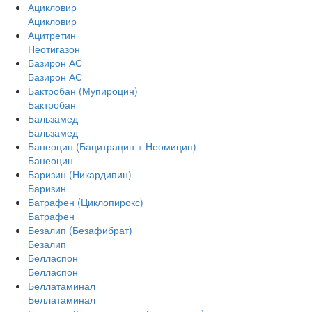
Ацикловир
Ацикловир
Ацитретин
Неотигазон
Базирон АС
Базирон АС
Бактробан (Мупироцин)
Бактробан
Бальзамед
Бальзамед
Банеоцин (Бацитрацин + Неомицин)
Банеоцин
Баризин (Никардипин)
Баризин
Батрафен (Циклопирокс)
Батрафен
Безалип (Безафибрат)
Безалип
Белласпон
Белласпон
Беллатаминал
Беллатаминал