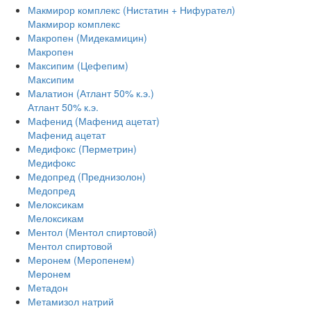
Макмирор комплекс (Нистатин + Нифурател)
Макмирор комплекс
Макропен (Мидекамицин)
Макропен
Максипим (Цефепим)
Максипим
Малатион (Атлант 50% к.э.)
Атлант 50% к.э.
Мафенид (Мафенид ацетат)
Мафенид ацетат
Медифокс (Перметрин)
Медифокс
Медопред (Преднизолон)
Медопред
Мелоксикам
Мелоксикам
Ментол (Ментол спиртовой)
Ментол спиртовой
Меронем (Меропенем)
Меронем
Метадон
Метамизол натрий