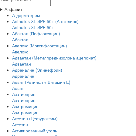
Алфавит
А-дерма крем
Аnthelios XL SPF 50+ (Антгелиос)
Anthelios XL SPF 50+
Абактал (Пефлоксацин)
Абактал
Авелокс (Моксифлоксацин)
Авелокс
Адвантан (Метилпреднизолона ацепонат)
Адвантан
Адреналин (Эпинефрин)
Адреналин
Аевит (Ретинол + Витамин Е)
Аевит
Азатиоприн
Азатиоприн
Азитромицин
Азитромицин
Аксетин (Цефуроксим)
Аксетин
Активированный уголь