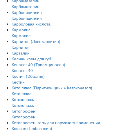
Карбамазепин
Карбамазепин
Карбенициллин
Карбенициллин
Карболовая кислота
Кармолис
Кармолис
Карнитен (Левокарнитин)
Карнитен
Карталин
Келиан крем для губ
Кеналог 40 (Триамцинолон)
Кеналог 40
Кестин (Эбастин)
Кестин
Кето плюс (Пиритион цинк + Кетоконазол)
Кето плюс
Кетоконазол
Кетоконазол
Кетопрофен
Кетопрофен
Кетопрофен, гель для наружного применения
Кефзол (Цефазолин)