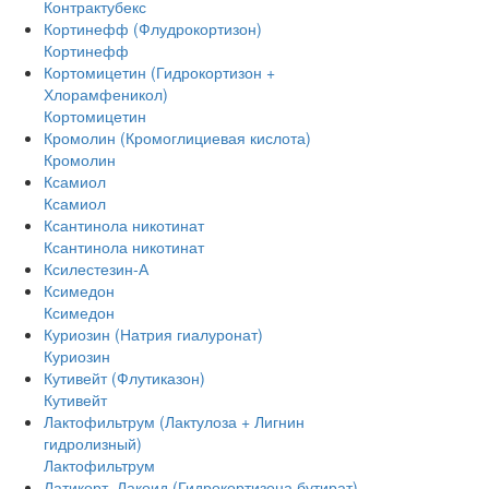
Контрактубекс
Кортинефф (Флудрокортизон)
Кортинефф
Кортомицетин (Гидрокортизон +
Хлорамфеникол)
Кортомицетин
Кромолин (Кромоглициевая кислота)
Кромолин
Ксамиол
Ксамиол
Ксантинола никотинат
Ксантинола никотинат
Ксилестезин-А
Ксимедон
Ксимедон
Куриозин (Натрия гиалуронат)
Куриозин
Кутивейт (Флутиказон)
Кутивейт
Лактофильтрум (Лактулоза + Лигнин
гидролизный)
Лактофильтрум
Латикорт, Лакоид (Гидрокортизона бутират)