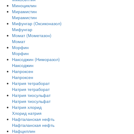
Миноциклин
Мирамистин
Мирамистин
Мифунгар (Оксиконазол)
Мифунгар
Момат (Мометазон)
Момат
Морфин
Морфин
Наксоджин (Ниморазол)
Наксоджин
Напроксен
Напроксен
Натрия тетраборат
Натрия тетраборат
Натрия тиосульфат
Натрия тиосульфат
Натрия хлорид
Хлорид натрия
Нафталанская нефть
Нафталанская нефть
Нафциллин