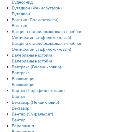
Будесонид
Бутадион (Фенилбутазон)
Бутадион
Ваготил (Поликрезулен)
Ваготил
Вакцина стафилококковая лечебная
(Антифагин стафилококковый)
Вакцина стафилококковая лечебная
(Антифагин стафилококковый)
Валерианы настойка
Валерианы настойка
Валтрекс (Валацикловир)
Валтрекс
Ванкомицин
Ванкомицин
Вартек (Подофиллотоксин)
Вартек
Вектавир (Пенцикловир)
Вектавир
Вентер (Сукральфат)
Вентер
Верапамил
Верапамил