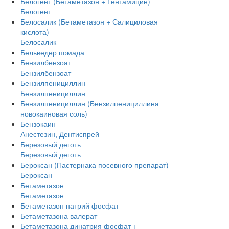
Белогент (Бетаметазон + Гентамицин)
Белогент
Белосалик (Бетаметазон + Салициловая
кислота)
Белосалик
Бельведер помада
Бензилбензоат
Бензилбензоат
Бензилпенициллин
Бензилпенициллин
Бензилпенициллин (Бензилпенициллина
новокаиновая соль)
Бензокаин
Анестезин, Дентиспрей
Березовый деготь
Березовый деготь
Бероксан (Пастернака посевного препарат)
Бероксан
Бетаметазон
Бетаметазон
Бетаметазон натрий фосфат
Бетаметазона валерат
Бетаметазона динатрия фосфат +