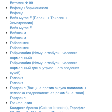
Витамин Ф 99
Вифенд (Вориконазол)
Вифенд
Вобэ-мугос Е (Папаин + Трипсин +
Химотрипсин)
Вобэ-мугос Е
Вобэнзим
Вобэнзим
Габапентин
Габапентин
Габриглобин (Иммуноглобулин человека
нормальный)
Габриглобин (Иммуноглобулин человека
нормальный для внутривенного введения
сухой)
Галавит
Галавит
Гардасил (Вакцина против вируса папилломы
человека квадривалентная рекомбинантная)
Гардасил
Гвайфенезин
Колдрекс бронхо (Coldrex broncho), Терафлю