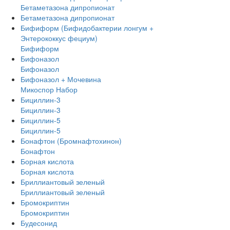
Бетаметазона дипропионат
Бетаметазона дипропионат
Бифиформ (Бифидобактерии лонгум +
Энтерококкус фециум)
Бифиформ
Бифоназол
Бифоназол
Бифоназол + Мочевина
Микоспор Набор
Бициллин-3
Бициллин-3
Бициллин-5
Бициллин-5
Бонафтон (Бромнафтохинон)
Бонафтон
Борная кислота
Борная кислота
Бриллиантовый зеленый
Бриллиантовый зеленый
Бромокриптин
Бромокриптин
Будесонид