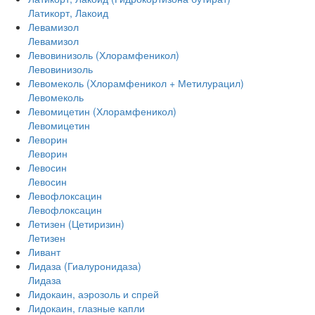
Латикорт, Лакоид
Левамизол
Левамизол
Левовинизоль (Хлорамфеникол)
Левовинизоль
Левомеколь (Хлорамфеникол + Метилурацил)
Левомеколь
Левомицетин (Хлорамфеникол)
Левомицетин
Леворин
Леворин
Левосин
Левосин
Левофлоксацин
Левофлоксацин
Летизен (Цетиризин)
Летизен
Ливант
Лидаза (Гиалуронидаза)
Лидаза
Лидокаин, аэрозоль и спрей
Лидокаин, глазные капли