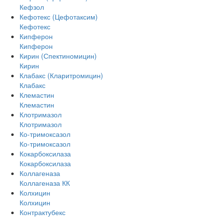
Кефзол
Кефотекс (Цефотаксим)
Кефотекс
Кипферон
Кипферон
Кирин (Спектиномицин)
Кирин
Клабакс (Кларитромицин)
Клабакс
Клемастин
Клемастин
Клотримазол
Клотримазол
Ко-тримоксазол
Ко-тримоксазол
Кокарбоксилаза
Кокарбоксилаза
Коллагеназа
Коллагеназа КК
Колхицин
Колхицин
Контрактубекс