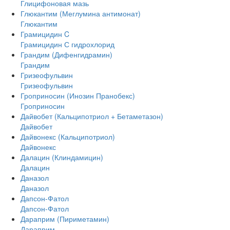
Глицифоновая мазь
Глюкантим (Меглумина антимонат)
Глюкантим
Грамицидин C
Грамицидин С гидрохлорид
Грандим (Дифенгидрамин)
Грандим
Гризеофульвин
Гризеофульвин
Гроприносин (Инозин Пранобекс)
Гроприносин
Дайвобет (Кальципотриол + Бетаметазон)
Дайвобет
Дайвонекс (Кальципотриол)
Дайвонекс
Далацин (Клиндамицин)
Далацин
Даназол
Даназол
Дапсон-Фатол
Дапсон-Фатол
Дараприм (Пириметамин)
Дараприм