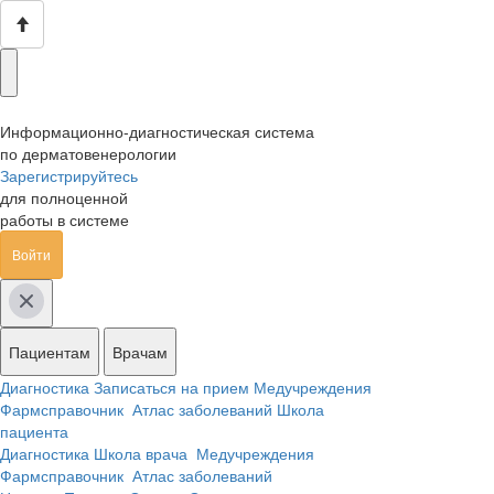
Информационно-диагностическая система
по дерматовенерологии
Зарегистрируйтесь
для полноценной
работы в системе
Войти
Пациентам
Врачам
Диагностика
Записаться на прием
Медучреждения
Фармсправочник
Атлас заболеваний
Школа
пациента
Диагностика
Школа врача
Медучреждения
Фармсправочник
Атлас заболеваний