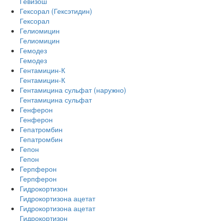
Гевизош
Гексорал (Гексэтидин)
Гексорал
Гелиомицин
Гелиомицин
Гемодез
Гемодез
Гентамицин-К
Гентамицин-К
Гентамицина сульфат (наружно)
Гентамицина сульфат
Генферон
Генферон
Гепатромбин
Гепатромбин
Гепон
Гепон
Герпферон
Герпферон
Гидрокортизон
Гидрокортизона ацетат
Гидрокортизона ацетат
Гидрокортизон