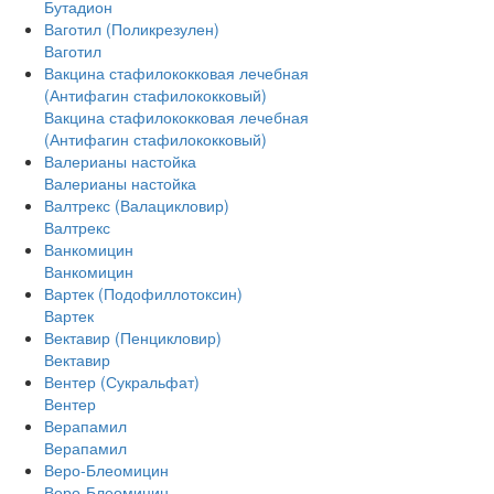
Бутадион
Ваготил (Поликрезулен)
Ваготил
Вакцина стафилококковая лечебная
(Антифагин стафилококковый)
Вакцина стафилококковая лечебная
(Антифагин стафилококковый)
Валерианы настойка
Валерианы настойка
Валтрекс (Валацикловир)
Валтрекс
Ванкомицин
Ванкомицин
Вартек (Подофиллотоксин)
Вартек
Вектавир (Пенцикловир)
Вектавир
Вентер (Сукральфат)
Вентер
Верапамил
Верапамил
Веро-Блеомицин
Веро-Блеомицин