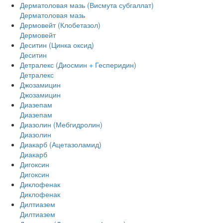
Дерматоловая мазь (Висмута субгаллат)
Дерматоловая мазь
Дермовейт (Клобетазол)
Дермовейт
Деситин (Цинка оксид)
Деситин
Детралекс (Диосмин + Гесперидин)
Детралекс
Джозамицин
Джозамицин
Диазепам
Диазепам
Диазолин (Мебгидролин)
Диазолин
Диакарб (Ацетазоламид)
Диакарб
Дигоксин
Дигоксин
Диклофенак
Диклофенак
Дилтиазем
Дилтиазем