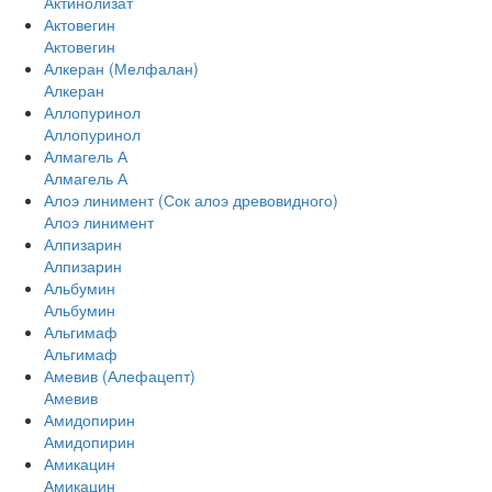
Актинолизат
Актовегин
Актовегин
Алкеран (Мелфалан)
Алкеран
Аллопуринол
Аллопуринол
Алмагель А
Алмагель А
Алоэ линимент (Сок алоэ древовидного)
Алоэ линимент
Алпизарин
Алпизарин
Альбумин
Альбумин
Альгимаф
Альгимаф
Амевив (Алефацепт)
Амевив
Амидопирин
Амидопирин
Амикацин
Амикацин