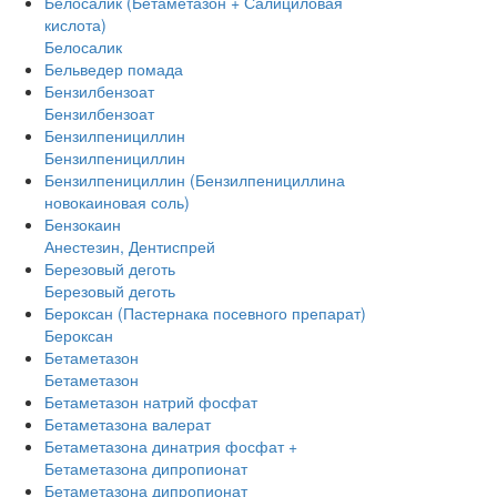
Белосалик (Бетаметазон + Салициловая
кислота)
Белосалик
Бельведер помада
Бензилбензоат
Бензилбензоат
Бензилпенициллин
Бензилпенициллин
Бензилпенициллин (Бензилпенициллина
новокаиновая соль)
Бензокаин
Анестезин, Дентиспрей
Березовый деготь
Березовый деготь
Бероксан (Пастернака посевного препарат)
Бероксан
Бетаметазон
Бетаметазон
Бетаметазон натрий фосфат
Бетаметазона валерат
Бетаметазона динатрия фосфат +
Бетаметазона дипропионат
Бетаметазона дипропионат