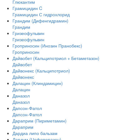
Глюкантим
Грамицидин C
Грамицидин С гидрохлорид
Грандим (Дифенгидрамин)
Грандим
Гризеофульвин
Гризеофульвин
Гроприносин (Инозин Пранобекс)
Гроприносин
Дайвобет (Кальципотриол + Бетаметазон)
Дайвобет
Дайвонекс (Кальципотриол)
Дайвонекс
Далацин (Клиндамицин)
Далацин
Даназол
Даназол
Дапсон-Фатол
Дапсон-Фатол
Дараприм (Пириметамин)
Дараприм
Дардиа липо бальзам
Дардум (Цефоперазон)