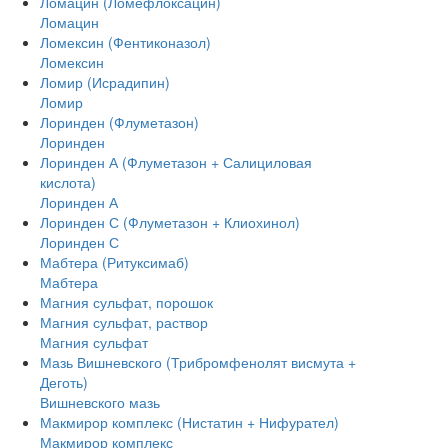
Ломацин (Ломефлоксацин)
Ломацин
Ломексин (Фентиконазол)
Ломексин
Ломир (Исрадипин)
Ломир
Лоринден (Флуметазон)
Лоринден
Лоринден А (Флуметазон + Салициловая
кислота)
Лоринден А
Лоринден С (Флуметазон + Клиохинол)
Лоринден С
Мабтера (Ритуксимаб)
Мабтера
Магния сульфат, порошок
Магния сульфат, раствор
Магния сульфат
Мазь Вишневского (Трибромфенолят висмута +
Деготь)
Вишневского мазь
Макмирор комплекс (Нистатин + Нифурател)
Макмирор комплекс