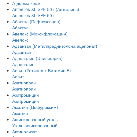
А-дерма крем
Аnthelios XL SPF 50+ (Антгелиос)
Anthelios XL SPF 50+
Абактал (Пефлоксацин)
Абактал
Авелокс (Моксифлоксацин)
Авелокс
Адвантан (Метилпреднизолона ацепонат)
Адвантан
Адреналин (Эпинефрин)
Адреналин
Аевит (Ретинол + Витамин Е)
Аевит
Азатиоприн
Азатиоприн
Азитромицин
Азитромицин
Аксетин (Цефуроксим)
Аксетин
Активированный уголь
Уголь активированный
Актинолизат