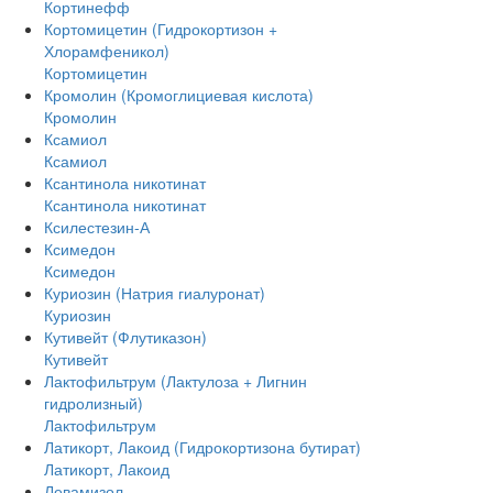
Кортинефф
Кортомицетин (Гидрокортизон +
Хлорамфеникол)
Кортомицетин
Кромолин (Кромоглициевая кислота)
Кромолин
Ксамиол
Ксамиол
Ксантинола никотинат
Ксантинола никотинат
Ксилестезин-А
Ксимедон
Ксимедон
Куриозин (Натрия гиалуронат)
Куриозин
Кутивейт (Флутиказон)
Кутивейт
Лактофильтрум (Лактулоза + Лигнин
гидролизный)
Лактофильтрум
Латикорт, Лакоид (Гидрокортизона бутират)
Латикорт, Лакоид
Левамизол