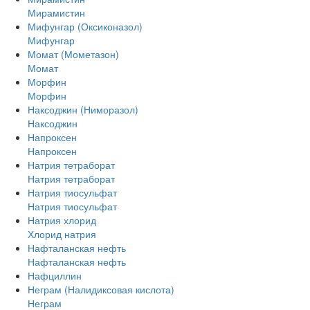
Мирамистин
Мифунгар (Оксиконазол)
Мифунгар
Момат (Мометазон)
Момат
Морфин
Морфин
Наксоджин (Ниморазол)
Наксоджин
Напроксен
Напроксен
Натрия тетраборат
Натрия тетраборат
Натрия тиосульфат
Натрия тиосульфат
Натрия хлорид
Хлорид натрия
Нафталанская нефть
Нафталанская нефть
Нафциллин
Неграм (Налидиксовая кислота)
Неграм