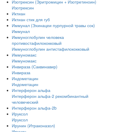
Изотрексин (Эритромицин + Изотретиноин)
Изотрексин
Иктиан
Иктиан стик для губ
Иммунал (Эхинацеи пурпурной травы сок)
Иммунал
Иммуноглобулин человека
противостафилококковый
Иммуноглобулин антистафилококковый
Иммуномакс
Иммуномакс
Инвираза (Саквинавир)
Инвираза
Индометацин
Индометацин
Интерферон альфа
Интерферон альфа-2 рекомбинантный
человеческий
Интерферон альфа-2b
Ируксол
Ируксол
Ирунин (Итраконазол)
Ирунин