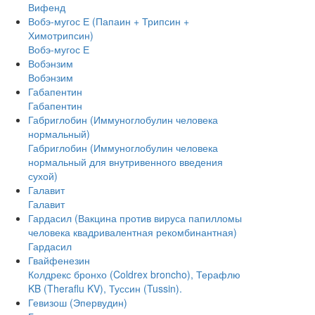
Вифенд
Вобэ-мугос Е (Папаин + Трипсин +
Химотрипсин)
Вобэ-мугос Е
Вобэнзим
Вобэнзим
Габапентин
Габапентин
Габриглобин (Иммуноглобулин человека
нормальный)
Габриглобин (Иммуноглобулин человека
нормальный для внутривенного введения
сухой)
Галавит
Галавит
Гардасил (Вакцина против вируса папилломы
человека квадривалентная рекомбинантная)
Гардасил
Гвайфенезин
Колдрекс бронхо (Coldrex broncho), Терафлю
KB (Theraflu KV), Туссин (Tussin).
Гевизош (Эпервудин)