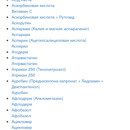
Аскорбиновая кислота
Витамин С
Аскорбиновая кислота + Рутозид
Аскорутин
Аспаркам (Калия и магния аспарагинат)
Аспаркам
Аспирин (Ацетилсалициловая кислота)
Аспирин
Атодерм
Аторвастатин
Аторвастатин
Атрикан 250 (Тенонитрозол)
Атрикан 250
Ауробин (Преднизолона капронат + Лидокаин +
Декспантенол)
Ауробин
Афлодерм (Алклометазон)
Афлодерм
Афобазол
Афобазол
Ацикловир
Ацикловир