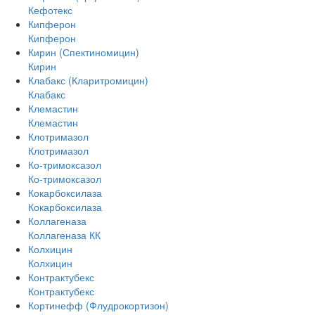
Кефотекс
Кипферон
Кипферон
Кирин (Спектиномицин)
Кирин
Клабакс (Кларитромицин)
Клабакс
Клемастин
Клемастин
Клотримазол
Клотримазол
Ко-тримоксазол
Ко-тримоксазол
Кокарбоксилаза
Кокарбоксилаза
Коллагеназа
Коллагеназа КК
Колхицин
Колхицин
Контрактубекс
Контрактубекс
Кортинефф (Флудрокортизон)