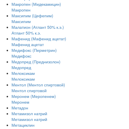
Макропен (Мидекамицин)
Макропен
Максипим (Цефепим)
Максипим
Малатион (Атлант 50% к.э.)
Атлант 50% к.э.
Мафенид (Мафенид ацетат)
Мафенид ацетат
Медифокс (Перметрин)
Медифокс
Медопред (Преднизолон)
Медопред
Мелоксикам
Мелоксикам
Ментол (Ментол спиртовой)
Ментол спиртовой
Меронем (Меропенем)
Меронем
Метадон
Метамизол натрий
Метамизол натрий
Метациклин