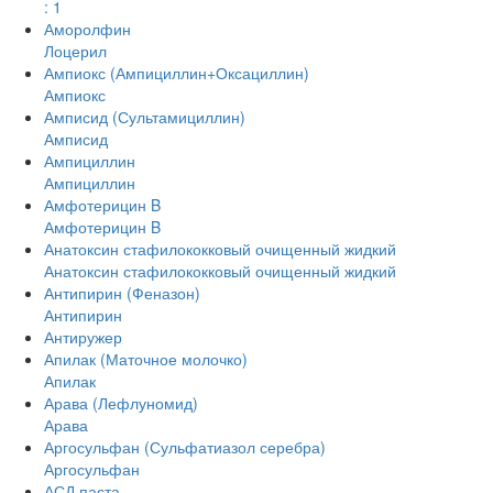
: 1
Аморолфин
Лоцерил
Ампиокс (Ампициллин+Оксациллин)
Ампиокс
Амписид (Сультамициллин)
Амписид
Ампициллин
Ампициллин
Амфотерицин B
Амфотерицин B
Анатоксин стафилококковый очищенный жидкий
Анатоксин стафилококковый очищенный жидкий
Антипирин (Феназон)
Антипирин
Антиружер
Апилак (Маточное молочко)
Апилак
Арава (Лефлуномид)
Арава
Аргосульфан (Сульфатиазол серебра)
Аргосульфан
АСД паста