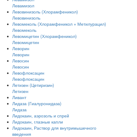
Левамизол
Левовинизоль (Хлорамфеникол)
Левовинизоль
Левомеколь (Хлорамфеникол + Метилурацил)
Левомеколь
Левомицетин (Хлорамфеникол)
Левомицетин
Леворин
Леворин
Левосин
Левосин
Левофлоксацин
Левофлоксацин
Летизен (Цетиризин)
Летизен
Ливант
Лидаза (Гиалуронидаза)
Лидаза
Лидокаин, аэрозоль и спрей
Лидокаин, глазные капли
Лидокаин, Раствор для внутримышечного
введения