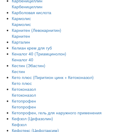
Карбенициллин
Карбенициллин
Карболовая кислота
Кармолис
Кармолис
Карнитен (Левокарнитин)
Карнитен
Карталин
Келиан крем для губ
Кеналог 40 (Триамцинолон)
Кеналог 40
Кестин (Эбастин)
Кестин
Кето плюс (Пиритион цинк + Кетоконазол)
Кето плюс
Кетоконазол
Кетоконазол
Кетопрофен
Кетопрофен
Кетопрофен, гель для наружного применения
Кефзол (Цефазолин)
Кефзол
Кефотекс (Цефотаксим)