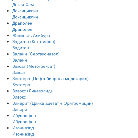
Докси-Хем
Доксициклин
Доксициклин
Драполен
Драполен
Жидкость Алибура
Задитен (Кетотифен)
Задитен
Залаин (Сертаконазол)
Залаин
Зексат (Метотрексат)
Зексат
Зефтера (Цефтобипрола медокарил)
Зефтера
Зивокс (Линезолид)
Зивокс
Зинерит (Цинка ацетат + Эритромицин)
Зинерит
Ибупрофен
Ибупрофен
Изониазид
Изониазид