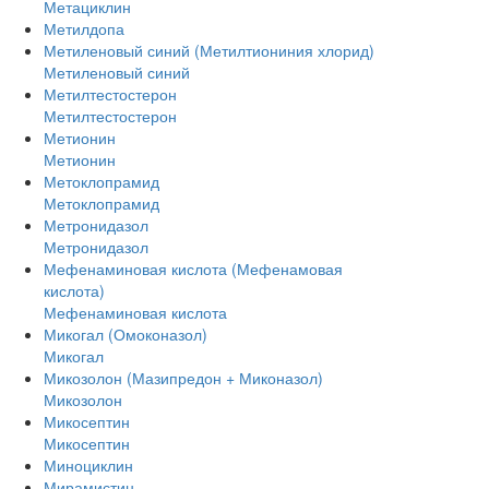
Метациклин
Метилдопа
Метиленовый синий (Метилтиониния хлорид)
Метиленовый синий
Метилтестостерон
Метилтестостерон
Метионин
Метионин
Метоклопрамид
Метоклопрамид
Метронидазол
Метронидазол
Мефенаминовая кислота (Мефенамовая
кислота)
Мефенаминовая кислота
Микогал (Омоконазол)
Микогал
Микозолон (Мазипредон + Миконазол)
Микозолон
Микосептин
Микосептин
Миноциклин
Мирамистин