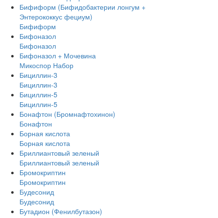
Бифиформ (Бифидобактерии лонгум +
Энтерококкус фециум)
Бифиформ
Бифоназол
Бифоназол
Бифоназол + Мочевина
Микоспор Набор
Бициллин-3
Бициллин-3
Бициллин-5
Бициллин-5
Бонафтон (Бромнафтохинон)
Бонафтон
Борная кислота
Борная кислота
Бриллиантовый зеленый
Бриллиантовый зеленый
Бромокриптин
Бромокриптин
Будесонид
Будесонид
Бутадион (Фенилбутазон)