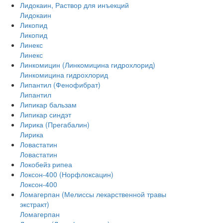
Лидокаин, Раствор для инъекций
Лидокаин
Ликопид
Ликопид
Линекс
Линекс
Линкомицин (Линкомицина гидрохлорид)
Линкомицина гидрохлорид
Липантил (Фенофибрат)
Липантил
Липикар бальзам
Липикар синдэт
Лирика (Прегабалин)
Лирика
Ловастатин
Ловастатин
Локобейз рипеа
Локсон-400 (Норфлоксацин)
Локсон-400
Ломагерпан (Мелиссы лекарственной травы
экстракт)
Ломагерпан