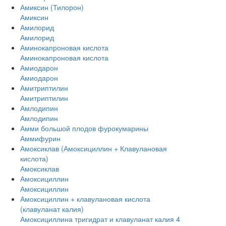
Амиксин (Тилорон)
Амиксин
Амилорид
Амилорид
Аминокапроновая кислота
Аминокапроновая кислота
Амиодарон
Амиодарон
Амитриптилин
Амитриптилин
Амлодипин
Амлодипин
Амми большой плодов фурокумарины
Аммифурин
Амоксиклав (Амоксициллин + Клавулановая
кислота)
Амоксиклав
Амоксициллин
Амоксициллин
Амоксициллин + клавулановая кислота
(клавуланат калия)
Амоксициллина тригидрат и клавуланат калия 4