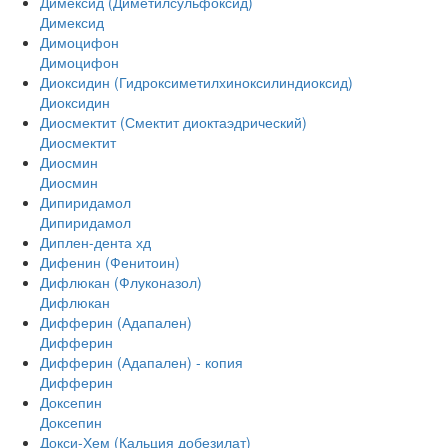
Димексид (Диметилсульфоксид)
Димексид
Димоцифон
Димоцифон
Диоксидин (Гидроксиметилхиноксилиндиоксид)
Диоксидин
Диосмектит (Смектит диоктаэдрический)
Диосмектит
Диосмин
Диосмин
Дипиридамол
Дипиридамол
Диплен-дента хд
Дифенин (Фенитоин)
Дифлюкан (Флуконазол)
Дифлюкан
Дифферин (Адапален)
Дифферин
Дифферин (Адапален) - копия
Дифферин
Доксепин
Доксепин
Докси-Хем (Кальция добезилат)