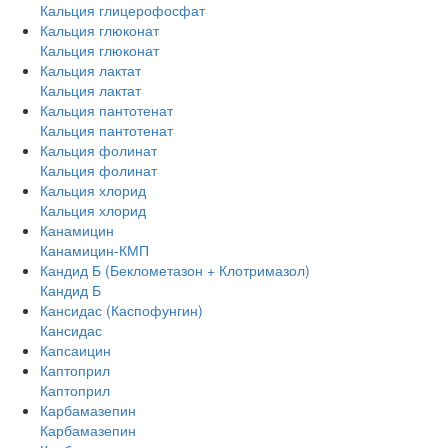
Кальция глицерофосфат
Кальция глюконат
Кальция глюконат
Кальция лактат
Кальция лактат
Кальция пантотенат
Кальция пантотенат
Кальция фолинат
Кальция фолинат
Кальция хлорид
Кальция хлорид
Канамицин
Канамицин-КМП
Кандид Б (Беклометазон + Клотримазол)
Кандид Б
Кансидас (Каспофунгин)
Кансидас
Капсаицин
Каптоприл
Каптоприл
Карбамазепин
Карбамазепин