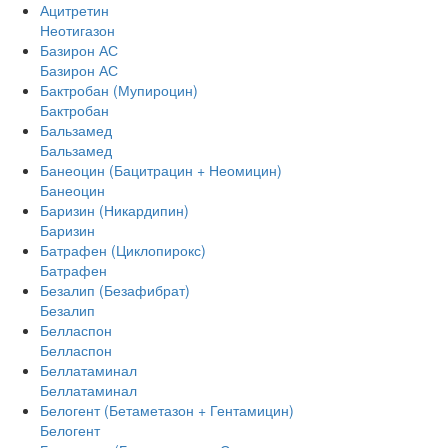
Ацитретин
Неотигазон
Базирон АС
Базирон АС
Бактробан (Мупироцин)
Бактробан
Бальзамед
Бальзамед
Банеоцин (Бацитрацин + Неомицин)
Банеоцин
Баризин (Никардипин)
Баризин
Батрафен (Циклопирокс)
Батрафен
Безалип (Безафибрат)
Безалип
Белласпон
Белласпон
Беллатаминал
Беллатаминал
Белогент (Бетаметазон + Гентамицин)
Белогент