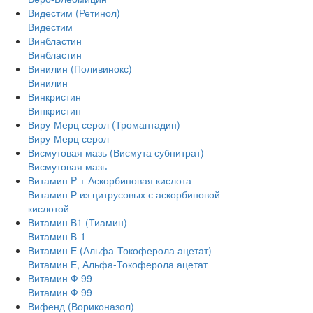
Видестим (Ретинол)
Видестим
Винбластин
Винбластин
Винилин (Поливинокс)
Винилин
Винкристин
Винкристин
Виру-Мерц серол (Тромантадин)
Виру-Мерц серол
Висмутовая мазь (Висмута субнитрат)
Висмутовая мазь
Витамин P + Аскорбиновая кислота
Витамин Р из цитрусовых с аскорбиновой
кислотой
Витамин В1 (Тиамин)
Витамин В-1
Витамин Е (Альфа-Токоферола ацетат)
Витамин Е, Альфа-Токоферола ацетат
Витамин Ф 99
Витамин Ф 99
Вифенд (Вориконазол)