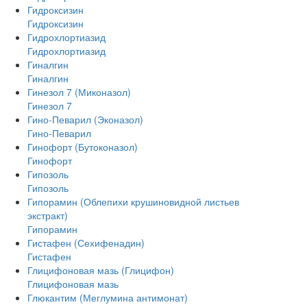
Гидроксизин
Гидроксизин
Гидрохлортиазид
Гидрохлортиазид
Гиналгин
Гиналгин
Гинезол 7 (Миконазол)
Гинезол 7
Гино-Певарил (Эконазол)
Гино-Певарил
Гинофорт (Бутоконазол)
Гинофорт
Гипозоль
Гипозоль
Гипорамин (Облепихи крушиновидной листьев
экстракт)
Гипорамин
Гистафен (Сехифенадин)
Гистафен
Глицифоновая мазь (Глицифон)
Глицифоновая мазь
Глюкантим (Меглумина антимонат)