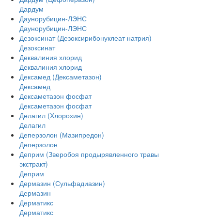
Дардум
Даунорубицин-ЛЭНС
Даунорубицин-ЛЭНС
Дезоксинат (Дезоксирибонуклеат натрия)
Дезоксинат
Деквалиния хлорид
Деквалиния хлорид
Дексамед (Дексаметазон)
Дексамед
Дексаметазон фосфат
Дексаметазон фосфат
Делагил (Хлорохин)
Делагил
Деперзолон (Мазипредон)
Деперзолон
Деприм (Зверобоя продырявленного травы
экстракт)
Деприм
Дермазин (Сульфадиазин)
Дермазин
Дерматикс
Дерматикс