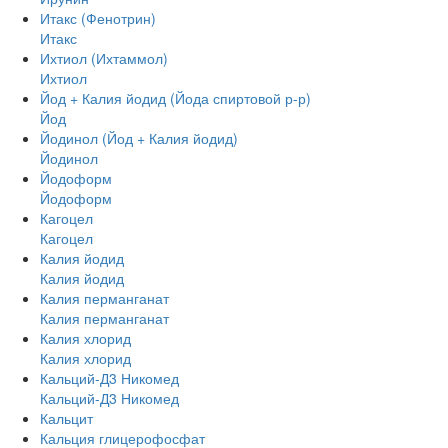
Итакс (Фенотрин)
Итакс
Ихтиол (Ихтаммол)
Ихтиол
Йод + Калия йодид (Йода спиртовой р-р)
Йод
Йодинол (Йод + Калия йодид)
Йодинол
Йодоформ
Йодоформ
Кагоцел
Кагоцел
Калия йодид
Калия йодид
Калия перманганат
Калия перманганат
Калия хлорид
Калия хлорид
Кальций-Д3 Никомед
Кальций-Д3 Никомед
Кальцит
Кальция глицерофосфат