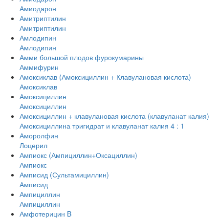
Амиодарон
Амитриптилин
Амитриптилин
Амлодипин
Амлодипин
Амми большой плодов фурокумарины
Аммифурин
Амоксиклав (Амоксициллин + Клавулановая кислота)
Амоксиклав
Амоксициллин
Амоксициллин
Амоксициллин + клавулановая кислота (клавуланат калия)
Амоксициллина тригидрат и клавуланат калия 4 : 1
Аморолфин
Лоцерил
Ампиокс (Ампициллин+Оксациллин)
Ампиокс
Амписид (Сультамициллин)
Амписид
Ампициллин
Ампициллин
Амфотерицин B