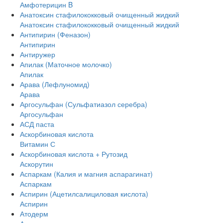
Амфотерицин B
Анатоксин стафилококковый очищенный жидкий
Анатоксин стафилококковый очищенный жидкий
Антипирин (Феназон)
Антипирин
Антиружер
Апилак (Маточное молочко)
Апилак
Арава (Лефлуномид)
Арава
Аргосульфан (Сульфатиазол серебра)
Аргосульфан
АСД паста
Аскорбиновая кислота
Витамин С
Аскорбиновая кислота + Рутозид
Аскорутин
Аспаркам (Калия и магния аспарагинат)
Аспаркам
Аспирин (Ацетилсалициловая кислота)
Аспирин
Атодерм