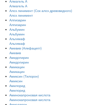
Алмагель А
Алмагель А
Алоэ линимент (Сок алоэ древовидного)
Алоэ линимент
Алпизарин
Алпизарин
Альбумин
Альбумин
Альгимаф
Альгимаф
Амевив (Алефацепт)
Амевив
Амидопирин
Амидопирин
Амикацин
Амикацин
Амиксин (Тилорон)
Амиксин
Амилорид
Амилорид
Аминокапроновая кислота
Аминокапроновая кислота
Амиодарон