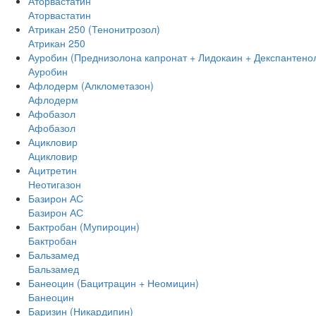
Аторвастатин
Аторвастатин
Атрикан 250 (Тенонитрозол)
Атрикан 250
Ауробин (Преднизолона капронат + Лидокаин + Декспантено
Ауробин
Афлодерм (Алклометазон)
Афлодерм
Афобазол
Афобазол
Ацикловир
Ацикловир
Ацитретин
Неотигазон
Базирон АС
Базирон АС
Бактробан (Мупироцин)
Бактробан
Бальзамед
Бальзамед
Банеоцин (Бацитрацин + Неомицин)
Банеоцин
Баризин (Никардипин)