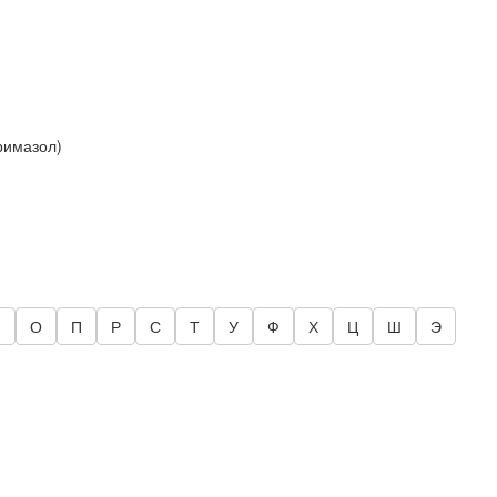
римазол)
Н
О
П
Р
С
Т
У
Ф
Х
Ц
Ш
Э