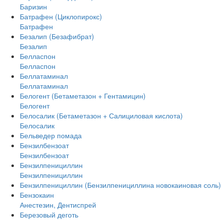
Баризин
Батрафен (Циклопирокс)
Батрафен
Безалип (Безафибрат)
Безалип
Белласпон
Белласпон
Беллатаминал
Беллатаминал
Белогент (Бетаметазон + Гентамицин)
Белогент
Белосалик (Бетаметазон + Салициловая кислота)
Белосалик
Бельведер помада
Бензилбензоат
Бензилбензоат
Бензилпенициллин
Бензилпенициллин
Бензилпенициллин (Бензилпенициллина новокаиновая соль)
Бензокаин
Анестезин, Дентиспрей
Березовый деготь