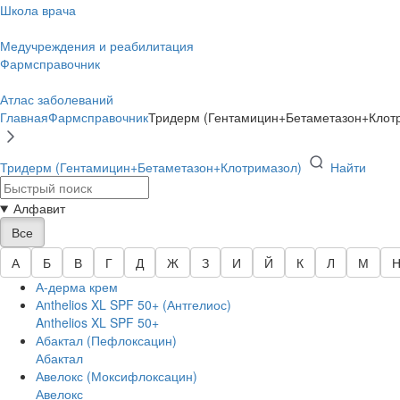
Школа врача
Медучреждения и реабилитация
Фармсправочник
Атлас заболеваний
Главная
Фармсправочник
Тридерм (Гентамицин+Бетаметазон+Клот
Тридерм (Гентамицин+Бетаметазон+Клотримазол)
Найти
Алфавит
Все
А
Б
В
Г
Д
Ж
З
И
Й
К
Л
М
А-дерма крем
Аnthelios XL SPF 50+ (Антгелиос)
Anthelios XL SPF 50+
Абактал (Пефлоксацин)
Абактал
Авелокс (Моксифлоксацин)
Авелокс