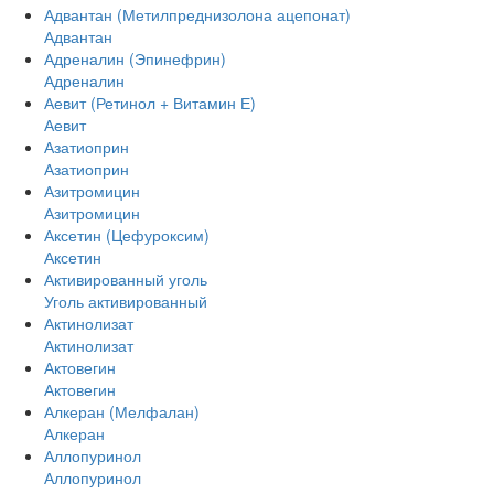
Адвантан (Метилпреднизолона ацепонат)
Адвантан
Адреналин (Эпинефрин)
Адреналин
Аевит (Ретинол + Витамин Е)
Аевит
Азатиоприн
Азатиоприн
Азитромицин
Азитромицин
Аксетин (Цефуроксим)
Аксетин
Активированный уголь
Уголь активированный
Актинолизат
Актинолизат
Актовегин
Актовегин
Алкеран (Мелфалан)
Алкеран
Аллопуринол
Аллопуринол