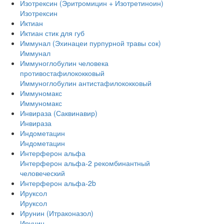
Изотрексин (Эритромицин + Изотретиноин)
Изотрексин
Иктиан
Иктиан стик для губ
Иммунал (Эхинацеи пурпурной травы сок)
Иммунал
Иммуноглобулин человека
противостафилококковый
Иммуноглобулин антистафилококковый
Иммуномакс
Иммуномакс
Инвираза (Саквинавир)
Инвираза
Индометацин
Индометацин
Интерферон альфа
Интерферон альфа-2 рекомбинантный
человеческий
Интерферон альфа-2b
Ируксол
Ируксол
Ирунин (Итраконазол)
Ирунин