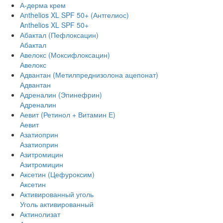
А-дерма крем
Аnthelios XL SPF 50+ (Антгелиос)
Anthelios XL SPF 50+
Абактал (Пефлоксацин)
Абактал
Авелокс (Моксифлоксацин)
Авелокс
Адвантан (Метилпреднизолона ацепонат)
Адвантан
Адреналин (Эпинефрин)
Адреналин
Аевит (Ретинол + Витамин Е)
Аевит
Азатиоприн
Азатиоприн
Азитромицин
Азитромицин
Аксетин (Цефуроксим)
Аксетин
Активированный уголь
Уголь активированный
Актинолизат