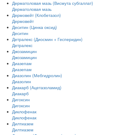
Дерматоловая мазь (Висмута субгаллат)
Дерматоловая мазь
Дермовейт (Клобетазол)
Дермовейт
Деситин (Цинка оксид)
Деситин
Детралекс (Диосмин + Гесперидин)
Детралекс
Джозамицин
Джозамицин
Диазепам
Диазепам
Диазолин (Мебгидролин)
Диазолин
Диакарб (Ацетазоламид)
Диакарб
Дигоксин
Дигоксин
Диклофенак
Диклофенак
Дилтиазем
Дилтиазем