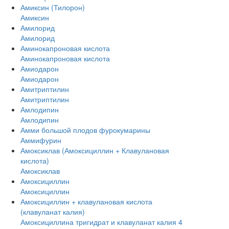
Амиксин (Тилорон)
Амиксин
Амилорид
Амилорид
Аминокапроновая кислота
Аминокапроновая кислота
Амиодарон
Амиодарон
Амитриптилин
Амитриптилин
Амлодипин
Амлодипин
Амми большой плодов фурокумарины
Аммифурин
Амоксиклав (Амоксициллин + Клавулановая
кислота)
Амоксиклав
Амоксициллин
Амоксициллин
Амоксициллин + клавулановая кислота
(клавуланат калия)
Амоксициллина тригидрат и клавуланат калия 4