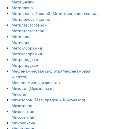
Метациклин
Метилдопа
Метиленовый синий (Метилтиониния хлорид)
Метиленовый синий
Метилтестостерон
Метилтестостерон
Метионин
Метионин
Метоклопрамид
Метоклопрамид
Метронидазол
Метронидазол
Мефенаминовая кислота (Мефенамовая
кислота)
Мефенаминовая кислота
Микогал (Омоконазол)
Микогал
Микозолон (Мазипредон + Миконазол)
Микозолон
Микосептин
Микосептин
Миноциклин
Мирамистин