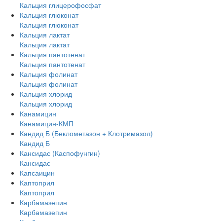
Кальция глицерофосфат
Кальция глюконат
Кальция глюконат
Кальция лактат
Кальция лактат
Кальция пантотенат
Кальция пантотенат
Кальция фолинат
Кальция фолинат
Кальция хлорид
Кальция хлорид
Канамицин
Канамицин-КМП
Кандид Б (Беклометазон + Клотримазол)
Кандид Б
Кансидас (Каспофунгин)
Кансидас
Капсаицин
Каптоприл
Каптоприл
Карбамазепин
Карбамазепин