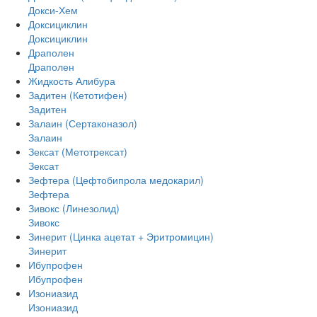
Докси-Хем
Доксициклин
Доксициклин
Драполен
Драполен
Жидкость Алибура
Задитен (Кетотифен)
Задитен
Залаин (Сертаконазол)
Залаин
Зексат (Метотрексат)
Зексат
Зефтера (Цефтобипрола медокарил)
Зефтера
Зивокс (Линезолид)
Зивокс
Зинерит (Цинка ацетат + Эритромицин)
Зинерит
Ибупрофен
Ибупрофен
Изониазид
Изониазид