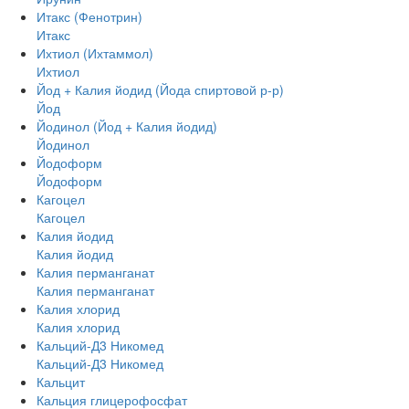
Итакс (Фенотрин)
Итакс
Ихтиол (Ихтаммол)
Ихтиол
Йод + Калия йодид (Йода спиртовой р-р)
Йод
Йодинол (Йод + Калия йодид)
Йодинол
Йодоформ
Йодоформ
Кагоцел
Кагоцел
Калия йодид
Калия йодид
Калия перманганат
Калия перманганат
Калия хлорид
Калия хлорид
Кальций-Д3 Никомед
Кальций-Д3 Никомед
Кальцит
Кальция глицерофосфат