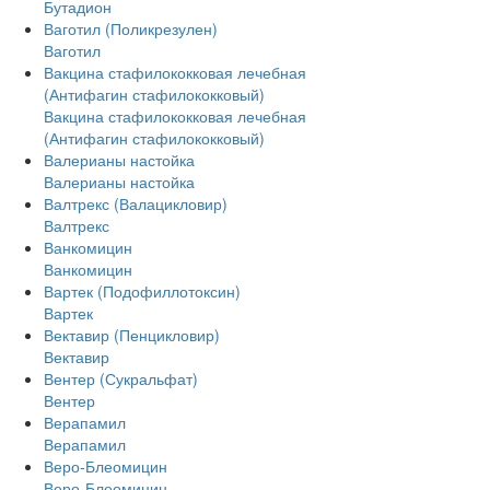
Бутадион
Ваготил (Поликрезулен)
Ваготил
Вакцина стафилококковая лечебная
(Антифагин стафилококковый)
Вакцина стафилококковая лечебная
(Антифагин стафилококковый)
Валерианы настойка
Валерианы настойка
Валтрекс (Валацикловир)
Валтрекс
Ванкомицин
Ванкомицин
Вартек (Подофиллотоксин)
Вартек
Вектавир (Пенцикловир)
Вектавир
Вентер (Сукральфат)
Вентер
Верапамил
Верапамил
Веро-Блеомицин
Веро-Блеомицин