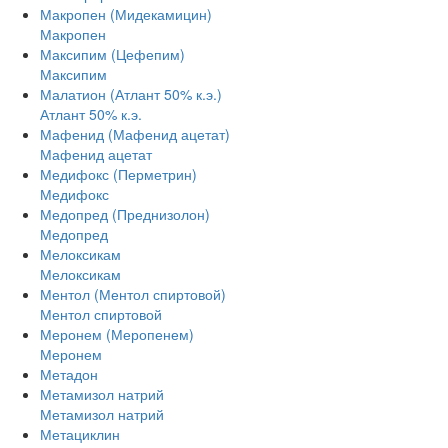
Макропен (Мидекамицин)
Макропен
Максипим (Цефепим)
Максипим
Малатион (Атлант 50% к.э.)
Атлант 50% к.э.
Мафенид (Мафенид ацетат)
Мафенид ацетат
Медифокс (Перметрин)
Медифокс
Медопред (Преднизолон)
Медопред
Мелоксикам
Мелоксикам
Ментол (Ментол спиртовой)
Ментол спиртовой
Меронем (Меропенем)
Меронем
Метадон
Метамизол натрий
Метамизол натрий
Метациклин