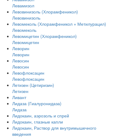
Левамизол
Левовинизоль (Хлорамфеникол)
Левовинизоль
Левомеколь (Хлорамфеникол + Метилурацил)
Левомеколь
Левомицетин (Хлорамфеникол)
Левомицетин
Леворин
Леворин
Левосин
Левосин
Левофлоксацин
Левофлоксацин
Летизен (Цетиризин)
Летизен
Ливант
Лидаза (Гиалуронидаза)
Лидаза
Лидокаин, аэрозоль и спрей
Лидокаин, глазные капли
Лидокаин, Раствор для внутримышечного
введения