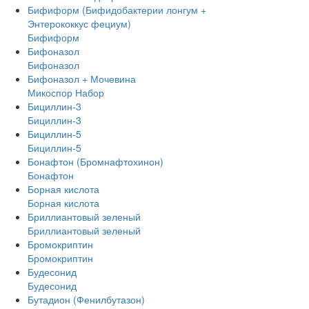
Бифиформ (Бифидобактерии лонгум +
Энтерококкус фециум)
Бифиформ
Бифоназол
Бифоназол
Бифоназол + Мочевина
Микоспор Набор
Бициллин-3
Бициллин-3
Бициллин-5
Бициллин-5
Бонафтон (Бромнафтохинон)
Бонафтон
Борная кислота
Борная кислота
Бриллиантовый зеленый
Бриллиантовый зеленый
Бромокриптин
Бромокриптин
Будесонид
Будесонид
Бутадион (Фенилбутазон)