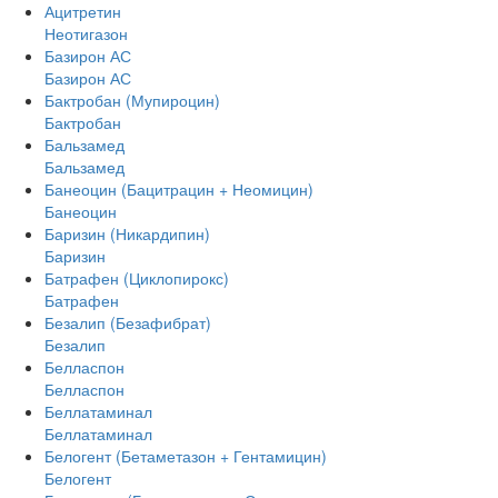
Ацитретин
Неотигазон
Базирон АС
Базирон АС
Бактробан (Мупироцин)
Бактробан
Бальзамед
Бальзамед
Банеоцин (Бацитрацин + Неомицин)
Банеоцин
Баризин (Никардипин)
Баризин
Батрафен (Циклопирокс)
Батрафен
Безалип (Безафибрат)
Безалип
Белласпон
Белласпон
Беллатаминал
Беллатаминал
Белогент (Бетаметазон + Гентамицин)
Белогент