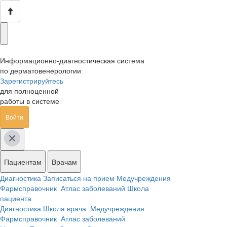
Информационно-диагностическая система
по дерматовенерологии
Зарегистрируйтесь
для полноценной
работы в системе
Войти
Пациентам
Врачам
Диагностика
Записаться на прием
Медучреждения
Фармсправочник
Атлас заболеваний
Школа
пациента
Диагностика
Школа врача
Медучреждения
Фармсправочник
Атлас заболеваний