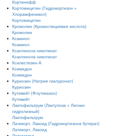
Кортинефф
Кортомицетин (Гидрокортизон +
Хлорамфеникол)
Кортомицетин
Кромолин (Кромоглициевая кислота)
Кромолин
Ксамиол
Ксамиол
Ксантинола никотинат
Ксантинола никотинат
Ксилестезин-А
Ксимедон
Ксимедон
Куриозин (Натрия гиалуронат)
Куриозин
Кутивейт (Флутиказон)
Кутивейт
Лактофильтрум (Лактулоза + Лигнин
гидролизный)
Лактофильтрум
Латикорт, Лакоид (Гидрокортизона бутират)
Латикорт, Лакоид
Левамизол