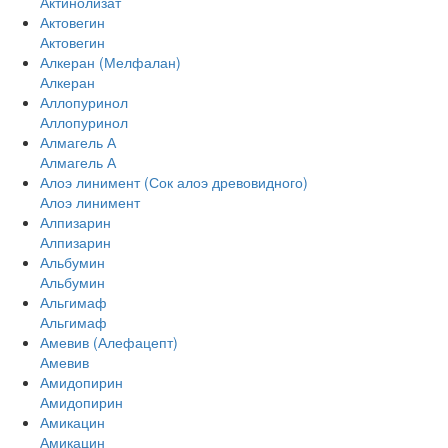
Актинолизат
Актовегин
Актовегин
Алкеран (Мелфалан)
Алкеран
Аллопуринол
Аллопуринол
Алмагель А
Алмагель А
Алоэ линимент (Сок алоэ древовидного)
Алоэ линимент
Алпизарин
Алпизарин
Альбумин
Альбумин
Альгимаф
Альгимаф
Амевив (Алефацепт)
Амевив
Амидопирин
Амидопирин
Амикацин
Амикацин