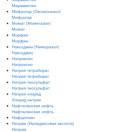
Мирамистин
Мифунгар (Оксиконазол)
Мифунгар
Момат (Мометазон)
Момат
Морфин
Морфин
Наксоджин (Ниморазол)
Наксоджин
Напроксен
Напроксен
Натрия тетраборат
Натрия тетраборат
Натрия тиосульфат
Натрия тиосульфат
Натрия хлорид
Хлорид натрия
Нафталанская нефть
Нафталанская нефть
Нафциллин
Неграм (Налидиксовая кислота)
Неграм