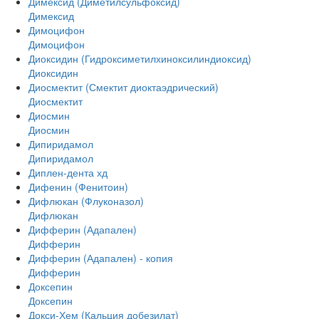
Димексид (Диметилсульфоксид)
Димексид
Димоцифон
Димоцифон
Диоксидин (Гидроксиметилхиноксилиндиоксид)
Диоксидин
Диосмектит (Смектит диоктаэдрический)
Диосмектит
Диосмин
Диосмин
Дипиридамол
Дипиридамол
Диплен-дента хд
Дифенин (Фенитоин)
Дифлюкан (Флуконазол)
Дифлюкан
Дифферин (Адапален)
Дифферин
Дифферин (Адапален) - копия
Дифферин
Доксепин
Доксепин
Докси-Хем (Кальция добезилат)