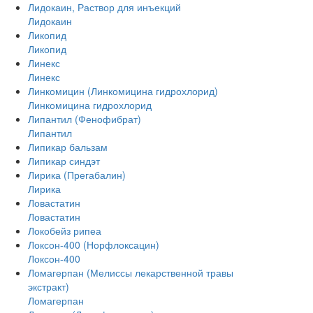
Лидокаин, Раствор для инъекций
Лидокаин
Ликопид
Ликопид
Линекс
Линекс
Линкомицин (Линкомицина гидрохлорид)
Линкомицина гидрохлорид
Липантил (Фенофибрат)
Липантил
Липикар бальзам
Липикар синдэт
Лирика (Прегабалин)
Лирика
Ловастатин
Ловастатин
Локобейз рипеа
Локсон-400 (Норфлоксацин)
Локсон-400
Ломагерпан (Мелиссы лекарственной травы
экстракт)
Ломагерпан