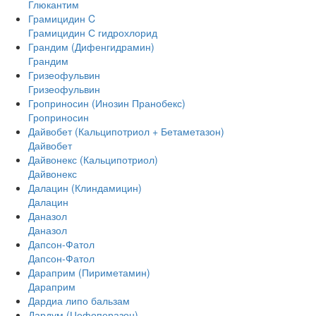
Глюкантим
Грамицидин C
Грамицидин С гидрохлорид
Грандим (Дифенгидрамин)
Грандим
Гризеофульвин
Гризеофульвин
Гроприносин (Инозин Пранобекс)
Гроприносин
Дайвобет (Кальципотриол + Бетаметазон)
Дайвобет
Дайвонекс (Кальципотриол)
Дайвонекс
Далацин (Клиндамицин)
Далацин
Даназол
Даназол
Дапсон-Фатол
Дапсон-Фатол
Дараприм (Пириметамин)
Дараприм
Дардиа липо бальзам
Дардум (Цефоперазон)