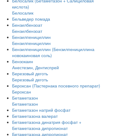
Белосалик (Бетаметазон + Салициловая
кислота)
Белосалик
Бельведер помада
Бензилбензоат
Бензилбензоат
Бензилпенициллин
Бензилпенициллин
Бензилпенициллин (Бензилпенициллина
новокаиновая соль)
Бензокаин
Анестезин, Дентиспрей
Березовый деготь
Березовый деготь
Бероксан (Пастернака посевного препарат)
Бероксан
Бетаметазон
Бетаметазон
Бетаметазон натрий фосфат
Бетаметазона валерат
Бетаметазона динатрия фосфат +
Бетаметазона дипропионат
Бетаметазона дипропионат