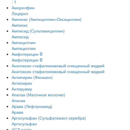
: 1
Аморолфин
Лоцерил
Ампиокс (Ампициллин+Оксациллин)
Ампиокс
Амписид (Сультамициллин)
Амписид
Ампициллин
Ампициллин
Амфотерицин B
Амфотерицин B
Анатоксин стафилококковый очищенный жидкий
Анатоксин стафилококковый очищенный жидкий
Антипирин (Феназон)
Антипирин
Антиружер
Апилак (Маточное молочко)
Апилак
Арава (Лефлуномид)
Арава
Аргосульфан (Сульфатиазол серебра)
Аргосульфан
АСД паста