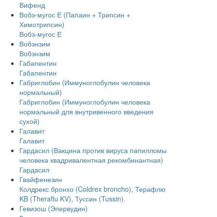
Вифенд
Вобэ-мугос Е (Папаин + Трипсин +
Химотрипсин)
Вобэ-мугос Е
Вобэнзим
Вобэнзим
Габапентин
Габапентин
Габриглобин (Иммуноглобулин человека
нормальный)
Габриглобин (Иммуноглобулин человека
нормальный для внутривенного введения
сухой)
Галавит
Галавит
Гардасил (Вакцина против вируса папилломы
человека квадривалентная рекомбинантная)
Гардасил
Гвайфенезин
Колдрекс бронхо (Coldrex broncho), Терафлю
KB (Theraflu KV), Туссин (Tussin).
Гевизош (Эпервудин)