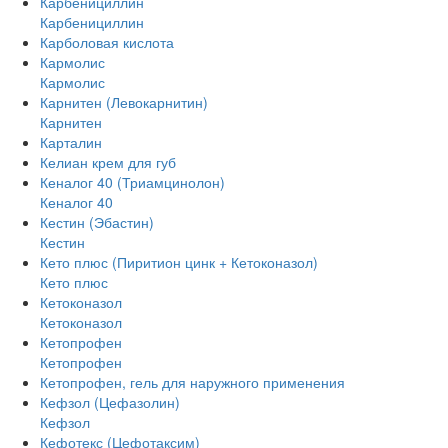
Карбенициллин
Карбенициллин
Карболовая кислота
Кармолис
Кармолис
Карнитен (Левокарнитин)
Карнитен
Карталин
Келиан крем для губ
Кеналог 40 (Триамцинолон)
Кеналог 40
Кестин (Эбастин)
Кестин
Кето плюс (Пиритион цинк + Кетоконазол)
Кето плюс
Кетоконазол
Кетоконазол
Кетопрофен
Кетопрофен
Кетопрофен, гель для наружного применения
Кефзол (Цефазолин)
Кефзол
Кефотекс (Цефотаксим)