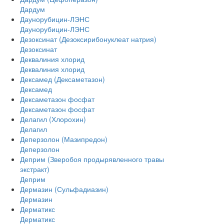
Дардум
Даунорубицин-ЛЭНС
Даунорубицин-ЛЭНС
Дезоксинат (Дезоксирибонуклеат натрия)
Дезоксинат
Деквалиния хлорид
Деквалиния хлорид
Дексамед (Дексаметазон)
Дексамед
Дексаметазон фосфат
Дексаметазон фосфат
Делагил (Хлорохин)
Делагил
Деперзолон (Мазипредон)
Деперзолон
Деприм (Зверобоя продырявленного травы
экстракт)
Деприм
Дермазин (Сульфадиазин)
Дермазин
Дерматикс
Дерматикс