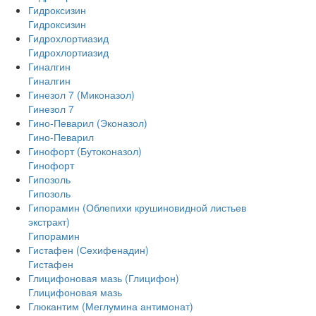
Гидроксизин
Гидроксизин
Гидрохлортиазид
Гидрохлортиазид
Гиналгин
Гиналгин
Гинезол 7 (Миконазол)
Гинезол 7
Гино-Певарил (Эконазол)
Гино-Певарил
Гинофорт (Бутоконазол)
Гинофорт
Гипозоль
Гипозоль
Гипорамин (Облепихи крушиновидной листьев
экстракт)
Гипорамин
Гистафен (Сехифенадин)
Гистафен
Глицифоновая мазь (Глицифон)
Глицифоновая мазь
Глюкантим (Меглумина антимонат)