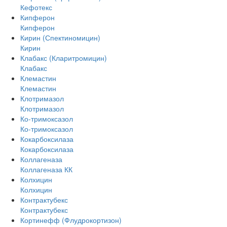
Кефотекс
Кипферон
Кипферон
Кирин (Спектиномицин)
Кирин
Клабакс (Кларитромицин)
Клабакс
Клемастин
Клемастин
Клотримазол
Клотримазол
Ко-тримоксазол
Ко-тримоксазол
Кокарбоксилаза
Кокарбоксилаза
Коллагеназа
Коллагеназа КК
Колхицин
Колхицин
Контрактубекс
Контрактубекс
Кортинефф (Флудрокортизон)