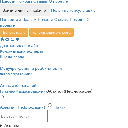
Новости
Помощь
Отзывы
О проекте
Войти в личный кабинет
Получить консультацию
Пациентам
Врачам
Новости
Отзывы
Помощь
О
проекте
Вопрос врачу
Консультация эксперта
Диагностика онлайн
Консультация эксперта
Школа врача
Медучреждения и реабилитация
Фармсправочник
Атлас заболеваний
Главная
Фармсправочник
Абактал (Пефлоксацин)
Абактал (Пефлоксацин)
Найти
Алфавит