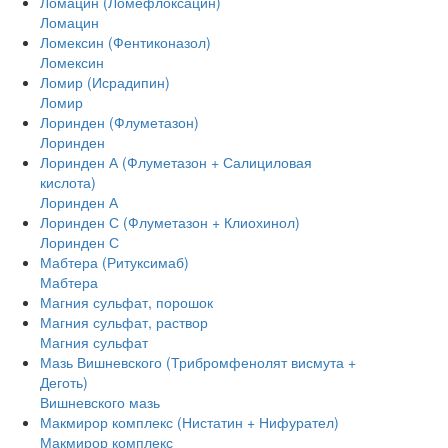
Ломацин (Ломефлоксацин)
Ломацин
Ломексин (Фентиконазол)
Ломексин
Ломир (Исрадипин)
Ломир
Лоринден (Флуметазон)
Лоринден
Лоринден А (Флуметазон + Салициловая
кислота)
Лоринден А
Лоринден С (Флуметазон + Клиохинол)
Лоринден С
Мабтера (Ритуксимаб)
Мабтера
Магния сульфат, порошок
Магния сульфат, раствор
Магния сульфат
Мазь Вишневского (Трибромфенолят висмута +
Деготь)
Вишневского мазь
Макмирор комплекс (Нистатин + Нифурател)
Макмирор комплекс