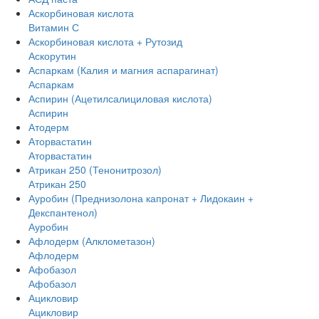
Аскорбиновая кислота
Витамин С
Аскорбиновая кислота + Рутозид
Аскорутин
Аспаркам (Калия и магния аспарагинат)
Аспаркам
Аспирин (Ацетилсалициловая кислота)
Аспирин
Атодерм
Аторвастатин
Аторвастатин
Атрикан 250 (Тенонитрозол)
Атрикан 250
Ауробин (Преднизолона капронат + Лидокаин +
Декспантенол)
Ауробин
Афлодерм (Алклометазон)
Афлодерм
Афобазол
Афобазол
Ацикловир
Ацикловир