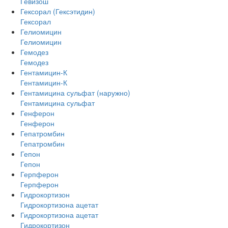
Гевизош
Гексорал (Гексэтидин)
Гексорал
Гелиомицин
Гелиомицин
Гемодез
Гемодез
Гентамицин-К
Гентамицин-К
Гентамицина сульфат (наружно)
Гентамицина сульфат
Генферон
Генферон
Гепатромбин
Гепатромбин
Гепон
Гепон
Герпферон
Герпферон
Гидрокортизон
Гидрокортизона ацетат
Гидрокортизона ацетат
Гидрокортизон