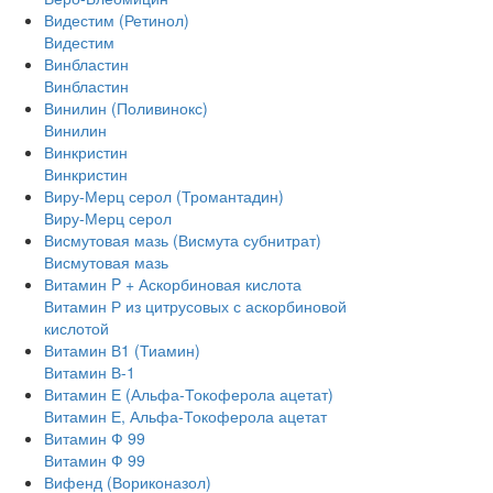
Видестим (Ретинол)
Видестим
Винбластин
Винбластин
Винилин (Поливинокс)
Винилин
Винкристин
Винкристин
Виру-Мерц серол (Тромантадин)
Виру-Мерц серол
Висмутовая мазь (Висмута субнитрат)
Висмутовая мазь
Витамин P + Аскорбиновая кислота
Витамин Р из цитрусовых с аскорбиновой
кислотой
Витамин В1 (Тиамин)
Витамин В-1
Витамин Е (Альфа-Токоферола ацетат)
Витамин Е, Альфа-Токоферола ацетат
Витамин Ф 99
Витамин Ф 99
Вифенд (Вориконазол)