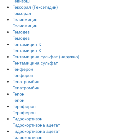
Гевизош
Гексорал (Гексэтидин)
Гексорал
Гелиомицин
Гелиомицин
Гемодез
Гемодез
Гентамицин-К
Гентамицин-К
Гентамицина сульфат (наружно)
Гентамицина сульфат
Генферон
Генферон
Гепатромбин
Гепатромбин
Гепон
Гепон
Герпферон
Герпферон
Гидрокортизон
Гидрокортизона ацетат
Гидрокортизона ацетат
Гидрокортизон