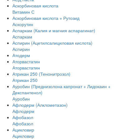
Аскорбиновая кислота
Витамин С
Аскорбиновая кислота + Рутозид
Аскорутин
Аспаркам (Калия и магния аспарагинат)
Аспаркам
Аспирин (Ацетилсалициловая кислота)
Аспирин
Атодерм
Аторвастатин
Аторвастатин
Атрикан 250 (Тенонитрозол)
Атрикан 250
Ауробин (Преднизолона капронат + Лидокаин +
Декспантенол)
Ауробин
Афлодерм (Алклометазон)
Афлодерм
Афобазол
Афобазол
Ацикловир
Ацикловир