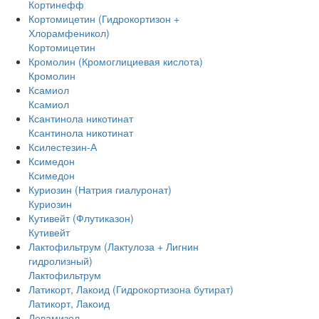
Кортинефф
Кортомицетин (Гидрокортизон +
Хлорамфеникол)
Кортомицетин
Кромолин (Кромоглициевая кислота)
Кромолин
Ксамиол
Ксамиол
Ксантинола никотинат
Ксантинола никотинат
Ксилестезин-А
Ксимедон
Ксимедон
Куриозин (Натрия гиалуронат)
Куриозин
Кутивейт (Флутиказон)
Кутивейт
Лактофильтрум (Лактулоза + Лигнин
гидролизный)
Лактофильтрум
Латикорт, Лакоид (Гидрокортизона бутират)
Латикорт, Лакоид
Левамизол