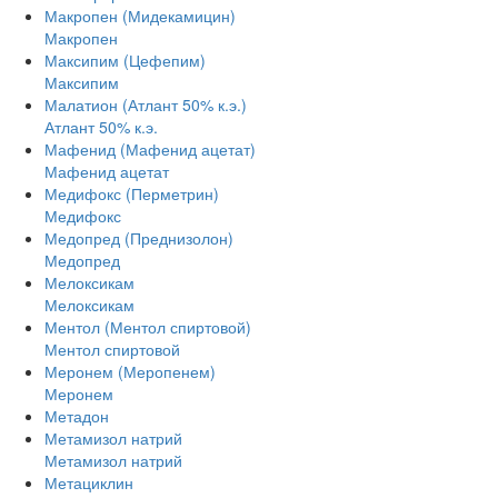
Макропен (Мидекамицин)
Макропен
Максипим (Цефепим)
Максипим
Малатион (Атлант 50% к.э.)
Атлант 50% к.э.
Мафенид (Мафенид ацетат)
Мафенид ацетат
Медифокс (Перметрин)
Медифокс
Медопред (Преднизолон)
Медопред
Мелоксикам
Мелоксикам
Ментол (Ментол спиртовой)
Ментол спиртовой
Меронем (Меропенем)
Меронем
Метадон
Метамизол натрий
Метамизол натрий
Метациклин