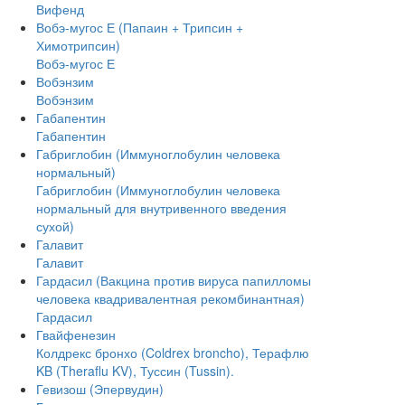
Вифенд
Вобэ-мугос Е (Папаин + Трипсин +
Химотрипсин)
Вобэ-мугос Е
Вобэнзим
Вобэнзим
Габапентин
Габапентин
Габриглобин (Иммуноглобулин человека
нормальный)
Габриглобин (Иммуноглобулин человека
нормальный для внутривенного введения
сухой)
Галавит
Галавит
Гардасил (Вакцина против вируса папилломы
человека квадривалентная рекомбинантная)
Гардасил
Гвайфенезин
Колдрекс бронхо (Coldrex broncho), Терафлю
KB (Theraflu KV), Туссин (Tussin).
Гевизош (Эпервудин)