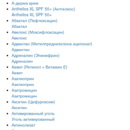
А-дерма крем
Аnthelios XL SPF 50+ (Антгелиос)
Anthelios XL SPF 50+
Абактал (Пефлоксацин)
Абактал
Авелокс (Моксифлоксацин)
Авелокс
Адвантан (Метилпреднизолона ацепонат)
Адвантан
Адреналин (Эпинефрин)
Адреналин
Аевит (Ретинол + Витамин Е)
Аевит
Азатиоприн
Азатиоприн
Азитромицин
Азитромицин
Аксетин (Цефуроксим)
Аксетин
Активированный уголь
Уголь активированный
Актинолизат