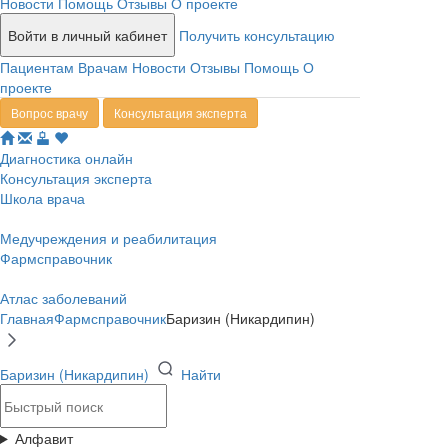
Новости
Помощь
Отзывы
О проекте
Войти в личный кабинет
Получить консультацию
Пациентам
Врачам
Новости
Отзывы
Помощь
О
проекте
Вопрос врачу
Консультация эксперта
Диагностика онлайн
Консультация эксперта
Школа врача
Медучреждения и реабилитация
Фармсправочник
Атлас заболеваний
Главная
Фармсправочник
Баризин (Никардипин)
Баризин (Никардипин)
Найти
Алфавит