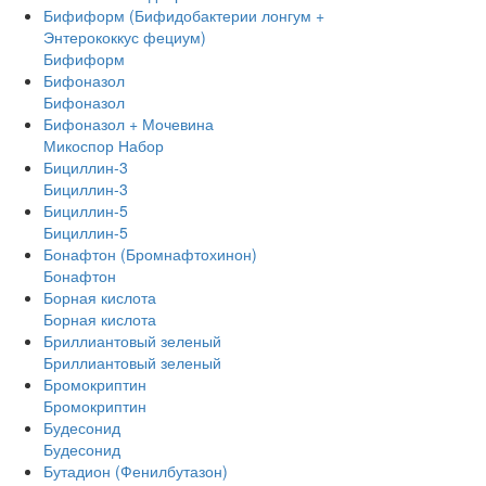
Бифиформ (Бифидобактерии лонгум +
Энтерококкус фециум)
Бифиформ
Бифоназол
Бифоназол
Бифоназол + Мочевина
Микоспор Набор
Бициллин-3
Бициллин-3
Бициллин-5
Бициллин-5
Бонафтон (Бромнафтохинон)
Бонафтон
Борная кислота
Борная кислота
Бриллиантовый зеленый
Бриллиантовый зеленый
Бромокриптин
Бромокриптин
Будесонид
Будесонид
Бутадион (Фенилбутазон)