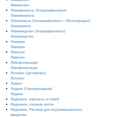
Левамизол
Левовинизоль (Хлорамфеникол)
Левовинизоль
Левомеколь (Хлорамфеникол + Метилурацил)
Левомеколь
Левомицетин (Хлорамфеникол)
Левомицетин
Леворин
Леворин
Левосин
Левосин
Левофлоксацин
Левофлоксацин
Летизен (Цетиризин)
Летизен
Ливант
Лидаза (Гиалуронидаза)
Лидаза
Лидокаин, аэрозоль и спрей
Лидокаин, глазные капли
Лидокаин, Раствор для внутримышечного
введения