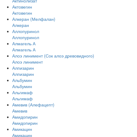
Актинолизат
Актовегин
Актовегин
Алкеран (Мелфалан)
Алкеран
Аллопуринол
Аллопуринол
Алмагель А
Алмагель А
Алоэ линимент (Сок алоэ древовидного)
Алоэ линимент
Алпизарин
Алпизарин
Альбумин
Альбумин
Альгимаф
Альгимаф
Амевив (Алефацепт)
Амевив
Амидопирин
Амидопирин
Амикацин
Амикацин