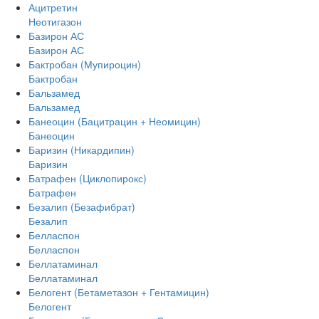
Ацитретин
Неотигазон
Базирон АС
Базирон АС
Бактробан (Мупироцин)
Бактробан
Бальзамед
Бальзамед
Банеоцин (Бацитрацин + Неомицин)
Банеоцин
Баризин (Никардипин)
Баризин
Батрафен (Циклопирокс)
Батрафен
Безалип (Безафибрат)
Безалип
Белласпон
Белласпон
Беллатаминал
Беллатаминал
Белогент (Бетаметазон + Гентамицин)
Белогент