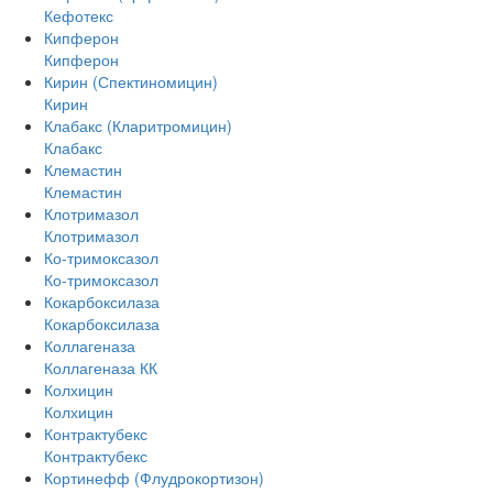
Кефотекс
Кипферон
Кипферон
Кирин (Спектиномицин)
Кирин
Клабакс (Кларитромицин)
Клабакс
Клемастин
Клемастин
Клотримазол
Клотримазол
Ко-тримоксазол
Ко-тримоксазол
Кокарбоксилаза
Кокарбоксилаза
Коллагеназа
Коллагеназа КК
Колхицин
Колхицин
Контрактубекс
Контрактубекс
Кортинефф (Флудрокортизон)