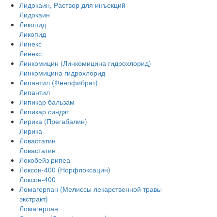
Лидокаин, Раствор для инъекций
Лидокаин
Ликопид
Ликопид
Линекс
Линекс
Линкомицин (Линкомицина гидрохлорид)
Линкомицина гидрохлорид
Липантил (Фенофибрат)
Липантил
Липикар бальзам
Липикар синдэт
Лирика (Прегабалин)
Лирика
Ловастатин
Ловастатин
Локобейз рипеа
Локсон-400 (Норфлоксацин)
Локсон-400
Ломагерпан (Мелиссы лекарственной травы
экстракт)
Ломагерпан