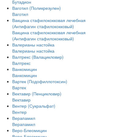
Бутадион
Ваготил (Поликрезулен)
Ваготил
Вакцина стафилококковая лечебная
(Антифагин стафилококковый)
Вакцина стафилококковая лечебная
(Антифагин стафилококковый)
Валерианы настойка
Валерианы настойка
Валтрекс (Валацикловир)
Валтрекс
Ванкомицин
Ванкомицин
Вартек (Подофиллотоксин)
Вартек
Вектавир (Пенцикловир)
Вектавир
Вентер (Сукральфат)
Вентер
Верапамил
Верапамил
Веро-Блеомицин
Веро-Блеомицин