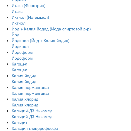
Итакс (Фенотрин)
Итакс
Ихтиол (Ихтаммол)
Ихтиол
Йод + Калия йодид (Йода спиртовой р-р)
Йод
Йодинол (Йод + Калия йодид)
Йодинол
Йодоформ
Йодоформ
Кагоцел
Кагоцел
Калия йодид
Калия йодид
Калия перманганат
Калия перманганат
Калия хлорид
Калия хлорид
Кальций-Д3 Никомед
Кальций-Д3 Никомед
Кальцит
Кальция глицерофосфат