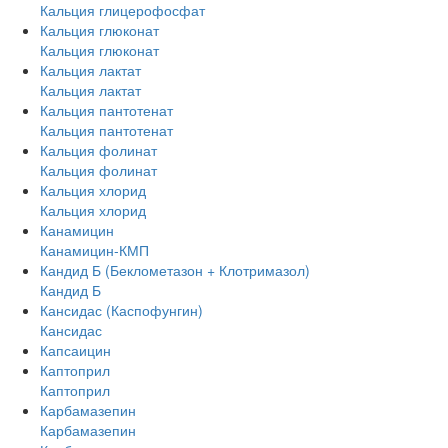
Кальция глицерофосфат
Кальция глюконат
Кальция глюконат
Кальция лактат
Кальция лактат
Кальция пантотенат
Кальция пантотенат
Кальция фолинат
Кальция фолинат
Кальция хлорид
Кальция хлорид
Канамицин
Канамицин-КМП
Кандид Б (Беклометазон + Клотримазол)
Кандид Б
Кансидас (Каспофунгин)
Кансидас
Капсаицин
Каптоприл
Каптоприл
Карбамазепин
Карбамазепин