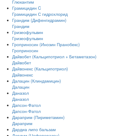
Глюкантим
Грамицидин C
Грамицидин С гидрохлорид
Грандим (Дифенгидрамин)
Грандим
Гризеофульвин
Гризеофульвин
Гроприносин (Инозин Пранобекс)
Гроприносин
Дайвобет (Кальципотриол + Бетаметазон)
Дайвобет
Дайвонекс (Кальципотриол)
Дайвонекс
Далацин (Клиндамицин)
Далацин
Даназол
Даназол
Дапсон-Фатол
Дапсон-Фатол
Дараприм (Пириметамин)
Дараприм
Дардиа липо бальзам
Дардум (Цефоперазон)