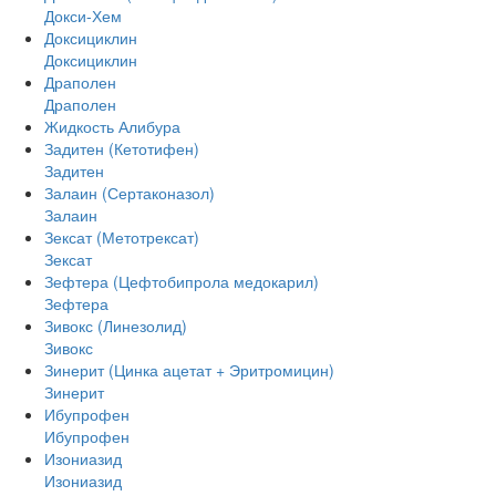
Докси-Хем
Доксициклин
Доксициклин
Драполен
Драполен
Жидкость Алибура
Задитен (Кетотифен)
Задитен
Залаин (Сертаконазол)
Залаин
Зексат (Метотрексат)
Зексат
Зефтера (Цефтобипрола медокарил)
Зефтера
Зивокс (Линезолид)
Зивокс
Зинерит (Цинка ацетат + Эритромицин)
Зинерит
Ибупрофен
Ибупрофен
Изониазид
Изониазид