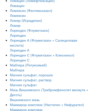
Ломацин (Ломефлоксацин)
Ломацин
Ломексин (Фентиконазол)
Ломексин
Ломир (Исрадипин)
Ломир
Лоринден (Флуметазон)
Лоринден
Лоринден А (Флуметазон + Салициловая
кислота)
Лоринден А
Лоринден С (Флуметазон + Клиохинол)
Лоринден С
Мабтера (Ритуксимаб)
Мабтера
Магния сульфат, порошок
Магния сульфат, раствор
Магния сульфат
Мазь Вишневского (Трибромфенолят висмута +
Деготь)
Вишневского мазь
Макмирор комплекс (Нистатин + Нифурател)
Макмирор комплекс