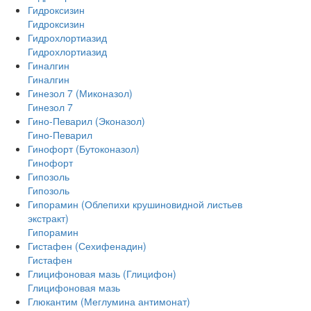
Гидроксизин
Гидроксизин
Гидрохлортиазид
Гидрохлортиазид
Гиналгин
Гиналгин
Гинезол 7 (Миконазол)
Гинезол 7
Гино-Певарил (Эконазол)
Гино-Певарил
Гинофорт (Бутоконазол)
Гинофорт
Гипозоль
Гипозоль
Гипорамин (Облепихи крушиновидной листьев
экстракт)
Гипорамин
Гистафен (Сехифенадин)
Гистафен
Глицифоновая мазь (Глицифон)
Глицифоновая мазь
Глюкантим (Меглумина антимонат)