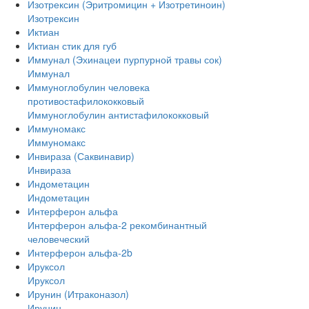
Изотрексин (Эритромицин + Изотретиноин)
Изотрексин
Иктиан
Иктиан стик для губ
Иммунал (Эхинацеи пурпурной травы сок)
Иммунал
Иммуноглобулин человека
противостафилококковый
Иммуноглобулин антистафилококковый
Иммуномакс
Иммуномакс
Инвираза (Саквинавир)
Инвираза
Индометацин
Индометацин
Интерферон альфа
Интерферон альфа-2 рекомбинантный
человеческий
Интерферон альфа-2b
Ируксол
Ируксол
Ирунин (Итраконазол)
Ирунин