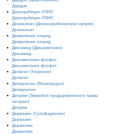
Дардум
Даунорубицин-ЛЭНС
Даунорубицин-ЛЭНС
Дезоксинат (Дезоксирибонуклеат натрия)
Дезоксинат
Деквалиния хлорид
Деквалиния хлорид
Дексамед (Дексаметазон)
Дексамед
Дексаметазон фосфат
Дексаметазон фосфат
Делагил (Хлорохин)
Делагил
Деперзолон (Мазипредон)
Деперзолон
Деприм (Зверобоя продырявленного травы
экстракт)
Деприм
Дермазин (Сульфадиазин)
Дермазин
Дерматикс
Дерматикс