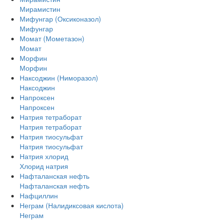
Мирамистин
Мифунгар (Оксиконазол)
Мифунгар
Момат (Мометазон)
Момат
Морфин
Морфин
Наксоджин (Ниморазол)
Наксоджин
Напроксен
Напроксен
Натрия тетраборат
Натрия тетраборат
Натрия тиосульфат
Натрия тиосульфат
Натрия хлорид
Хлорид натрия
Нафталанская нефть
Нафталанская нефть
Нафциллин
Неграм (Налидиксовая кислота)
Неграм