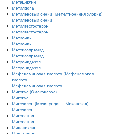
Метациклин
Метилдопа
Метиленовый синий (Метилтиониния хлорид)
Метиленовый синий
Метилтестостерон
Метилтестостерон
Метионин
Метионин
Метоклопрамид
Метоклопрамид
Метронидазол
Метронидазол
Мефенаминовая кислота (Мефенамовая
кислота)
Мефенаминовая кислота
Микогал (Омоконазол)
Микогал
Микозолон (Мазипредон + Миконазол)
Микозолон
Микосептин
Микосептин
Миноциклин
Мирамистин