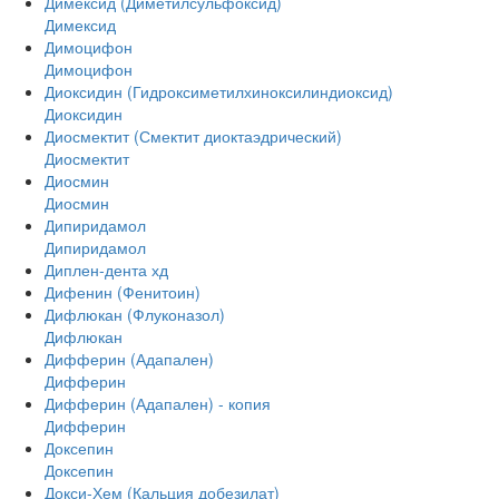
Димексид (Диметилсульфоксид)
Димексид
Димоцифон
Димоцифон
Диоксидин (Гидроксиметилхиноксилиндиоксид)
Диоксидин
Диосмектит (Смектит диоктаэдрический)
Диосмектит
Диосмин
Диосмин
Дипиридамол
Дипиридамол
Диплен-дента хд
Дифенин (Фенитоин)
Дифлюкан (Флуконазол)
Дифлюкан
Дифферин (Адапален)
Дифферин
Дифферин (Адапален) - копия
Дифферин
Доксепин
Доксепин
Докси-Хем (Кальция добезилат)