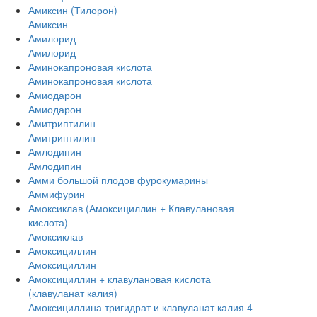
Амиксин (Тилорон)
Амиксин
Амилорид
Амилорид
Аминокапроновая кислота
Аминокапроновая кислота
Амиодарон
Амиодарон
Амитриптилин
Амитриптилин
Амлодипин
Амлодипин
Амми большой плодов фурокумарины
Аммифурин
Амоксиклав (Амоксициллин + Клавулановая
кислота)
Амоксиклав
Амоксициллин
Амоксициллин
Амоксициллин + клавулановая кислота
(клавуланат калия)
Амоксициллина тригидрат и клавуланат калия 4