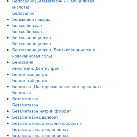
Белосалик (Бетаметазон + Салициловая
кислота)
Белосалик
Бельведер помада
Бензилбензоат
Бензилбензоат
Бензилпенициллин
Бензилпенициллин
Бензилпенициллин (Бензилпенициллина
новокаиновая соль)
Бензокаин
Анестезин, Дентиспрей
Березовый деготь
Березовый деготь
Бероксан (Пастернака посевного препарат)
Бероксан
Бетаметазон
Бетаметазон
Бетаметазон натрий фосфат
Бетаметазона валерат
Бетаметазона динатрия фосфат +
Бетаметазона дипропионат
Бетаметазона дипропионат