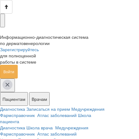
Информационно-диагностическая система
по дерматовенерологии
Зарегистрируйтесь
для полноценной
работы в системе
Войти
Пациентам
Врачам
Диагностика
Записаться на прием
Медучреждения
Фармсправочник
Атлас заболеваний
Школа
пациента
Диагностика
Школа врача
Медучреждения
Фармсправочник
Атлас заболеваний