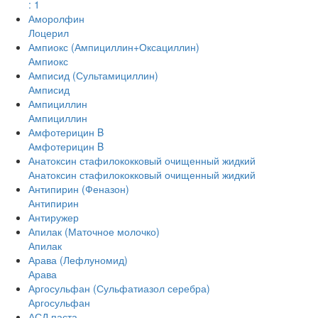
: 1
Аморолфин
Лоцерил
Ампиокс (Ампициллин+Оксациллин)
Ампиокс
Амписид (Сультамициллин)
Амписид
Ампициллин
Ампициллин
Амфотерицин B
Амфотерицин B
Анатоксин стафилококковый очищенный жидкий
Анатоксин стафилококковый очищенный жидкий
Антипирин (Феназон)
Антипирин
Антиружер
Апилак (Маточное молочко)
Апилак
Арава (Лефлуномид)
Арава
Аргосульфан (Сульфатиазол серебра)
Аргосульфан
АСД паста