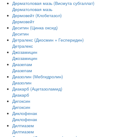
Дерматоловая мазь (Висмута субгаллат)
Дерматоловая мазь
Дермовейт (Клобетазол)
Дермовейт
Деситин (Цинка оксид)
Деситин
Детралекс (Диосмин + Гесперидин)
Детралекс
Джозамицин
Джозамицин
Диазепам
Диазепам
Диазолин (Мебгидролин)
Диазолин
Диакарб (Ацетазоламид)
Диакарб
Дигоксин
Дигоксин
Диклофенак
Диклофенак
Дилтиазем
Дилтиазем