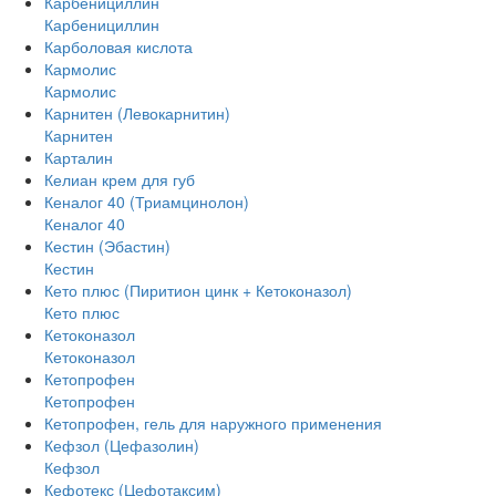
Карбенициллин
Карбенициллин
Карболовая кислота
Кармолис
Кармолис
Карнитен (Левокарнитин)
Карнитен
Карталин
Келиан крем для губ
Кеналог 40 (Триамцинолон)
Кеналог 40
Кестин (Эбастин)
Кестин
Кето плюс (Пиритион цинк + Кетоконазол)
Кето плюс
Кетоконазол
Кетоконазол
Кетопрофен
Кетопрофен
Кетопрофен, гель для наружного применения
Кефзол (Цефазолин)
Кефзол
Кефотекс (Цефотаксим)