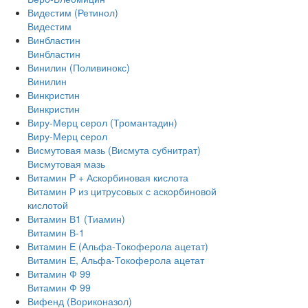
Видестим (Ретинол)
Видестим
Винбластин
Винбластин
Винилин (Поливинокс)
Винилин
Винкристин
Винкристин
Виру-Мерц серол (Тромантадин)
Виру-Мерц серол
Висмутовая мазь (Висмута субнитрат)
Висмутовая мазь
Витамин P + Аскорбиновая кислота
Витамин Р из цитрусовых с аскорбиновой
кислотой
Витамин В1 (Тиамин)
Витамин В-1
Витамин Е (Альфа-Токоферола ацетат)
Витамин Е, Альфа-Токоферола ацетат
Витамин Ф 99
Витамин Ф 99
Вифенд (Вориконазол)