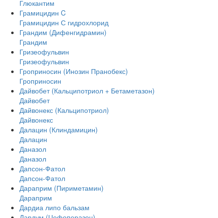
Глюкантим
Грамицидин C
Грамицидин С гидрохлорид
Грандим (Дифенгидрамин)
Грандим
Гризеофульвин
Гризеофульвин
Гроприносин (Инозин Пранобекс)
Гроприносин
Дайвобет (Кальципотриол + Бетаметазон)
Дайвобет
Дайвонекс (Кальципотриол)
Дайвонекс
Далацин (Клиндамицин)
Далацин
Даназол
Даназол
Дапсон-Фатол
Дапсон-Фатол
Дараприм (Пириметамин)
Дараприм
Дардиа липо бальзам
Дардум (Цефоперазон)