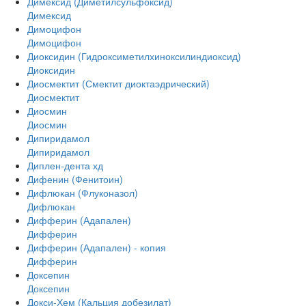
Димексид (Диметилсульфоксид)
Димексид
Димоцифон
Димоцифон
Диоксидин (Гидроксиметилхиноксилиндиоксид)
Диоксидин
Диосмектит (Смектит диоктаэдрический)
Диосмектит
Диосмин
Диосмин
Дипиридамол
Дипиридамол
Диплен-дента хд
Дифенин (Фенитоин)
Дифлюкан (Флуконазол)
Дифлюкан
Дифферин (Адапален)
Дифферин
Дифферин (Адапален) - копия
Дифферин
Доксепин
Доксепин
Докси-Хем (Кальция добезилат)