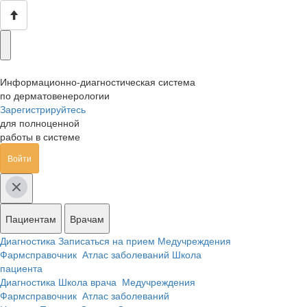
Информационно-диагностическая система
по дерматовенерологии
Зарегистрируйтесь
для полноценной
работы в системе
Войти
Пациентам
Врачам
Диагностика
Записаться на прием
Медучреждения
Фармсправочник
Атлас заболеваний
Школа
пациента
Диагностика
Школа врача
Медучреждения
Фармсправочник
Атлас заболеваний