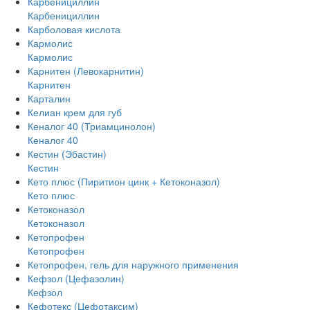
Карбенициллин
Карбенициллин
Карболовая кислота
Кармолис
Кармолис
Карнитен (Левокарнитин)
Карнитен
Карталин
Келиан крем для губ
Кеналог 40 (Триамцинолон)
Кеналог 40
Кестин (Эбастин)
Кестин
Кето плюс (Пиритион цинк + Кетоконазол)
Кето плюс
Кетоконазол
Кетоконазол
Кетопрофен
Кетопрофен
Кетопрофен, гель для наружного применения
Кефзол (Цефазолин)
Кефзол
Кефотекс (Цефотаксим)