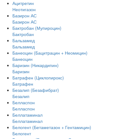
Ацитретин
Неотигазон
Базирон АС
Базирон АС
Бактробан (Мупироцин)
Бактробан
Бальзамед
Бальзамед
Банеоцин (Бацитрацин + Неомицин)
Банеоцин
Баризин (Никардипин)
Баризин
Батрафен (Циклопирокс)
Батрафен
Безалип (Безафибрат)
Безалип
Белласпон
Белласпон
Беллатаминал
Беллатаминал
Белогент (Бетаметазон + Гентамицин)
Белогент