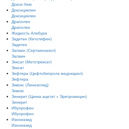
Докси-Хем
Доксициклин
Доксициклин
Драполен
Драполен
Жидкость Алибура
Задитен (Кетотифен)
Задитен
Залаин (Сертаконазол)
Залаин
Зексат (Метотрексат)
Зексат
Зефтера (Цефтобипрола медокарил)
Зефтера
Зивокс (Линезолид)
Зивокс
Зинерит (Цинка ацетат + Эритромицин)
Зинерит
Ибупрофен
Ибупрофен
Изониазид
Изониазид