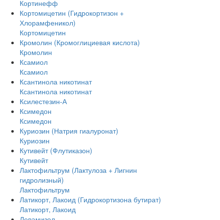
Кортинефф
Кортомицетин (Гидрокортизон +
Хлорамфеникол)
Кортомицетин
Кромолин (Кромоглициевая кислота)
Кромолин
Ксамиол
Ксамиол
Ксантинола никотинат
Ксантинола никотинат
Ксилестезин-А
Ксимедон
Ксимедон
Куриозин (Натрия гиалуронат)
Куриозин
Кутивейт (Флутиказон)
Кутивейт
Лактофильтрум (Лактулоза + Лигнин
гидролизный)
Лактофильтрум
Латикорт, Лакоид (Гидрокортизона бутират)
Латикорт, Лакоид
Левамизол