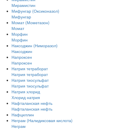
Мирамистин
Мифунгар (Оксиконазол)
Мифунгар
Момат (Мометазон)
Момат
Морфин
Морфин
Наксоджин (Ниморазол)
Наксоджин
Напроксен
Напроксен
Натрия тетраборат
Натрия тетраборат
Натрия тиосульфат
Натрия тиосульфат
Натрия хлорид
Хлорид натрия
Нафталанская нефть
Нафталанская нефть
Нафциллин
Неграм (Налидиксовая кислота)
Неграм