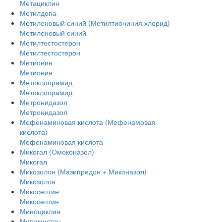
Метациклин
Метилдопа
Метиленовый синий (Метилтиониния хлорид)
Метиленовый синий
Метилтестостерон
Метилтестостерон
Метионин
Метионин
Метоклопрамид
Метоклопрамид
Метронидазол
Метронидазол
Мефенаминовая кислота (Мефенамовая
кислота)
Мефенаминовая кислота
Микогал (Омоконазол)
Микогал
Микозолон (Мазипредон + Миконазол)
Микозолон
Микосептин
Микосептин
Миноциклин
Мирамистин