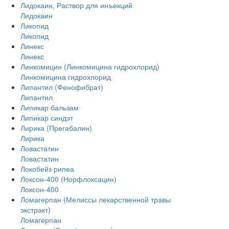
Лидокаин, Раствор для инъекций
Лидокаин
Ликопид
Ликопид
Линекс
Линекс
Линкомицин (Линкомицина гидрохлорид)
Линкомицина гидрохлорид
Липантил (Фенофибрат)
Липантил
Липикар бальзам
Липикар синдэт
Лирика (Прегабалин)
Лирика
Ловастатин
Ловастатин
Локобейз рипеа
Локсон-400 (Норфлоксацин)
Локсон-400
Ломагерпан (Мелиссы лекарственной травы
экстракт)
Ломагерпан