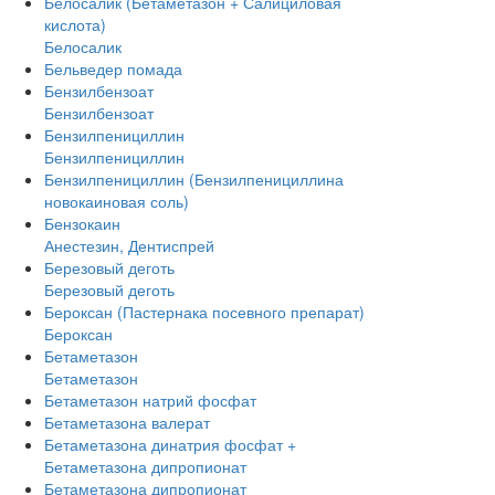
Белосалик (Бетаметазон + Салициловая
кислота)
Белосалик
Бельведер помада
Бензилбензоат
Бензилбензоат
Бензилпенициллин
Бензилпенициллин
Бензилпенициллин (Бензилпенициллина
новокаиновая соль)
Бензокаин
Анестезин, Дентиспрей
Березовый деготь
Березовый деготь
Бероксан (Пастернака посевного препарат)
Бероксан
Бетаметазон
Бетаметазон
Бетаметазон натрий фосфат
Бетаметазона валерат
Бетаметазона динатрия фосфат +
Бетаметазона дипропионат
Бетаметазона дипропионат