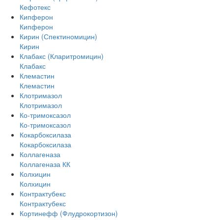
Кефотекс
Кипферон
Кипферон
Кирин (Спектиномицин)
Кирин
Клабакс (Кларитромицин)
Клабакс
Клемастин
Клемастин
Клотримазол
Клотримазол
Ко-тримоксазол
Ко-тримоксазол
Кокарбоксилаза
Кокарбоксилаза
Коллагеназа
Коллагеназа КК
Колхицин
Колхицин
Контрактубекс
Контрактубекс
Кортинефф (Флудрокортизон)