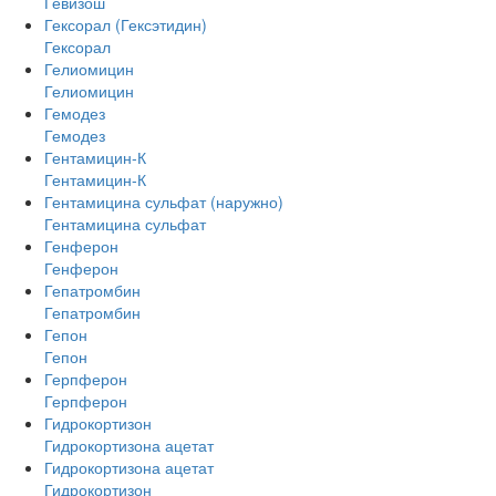
Гевизош
Гексорал (Гексэтидин)
Гексорал
Гелиомицин
Гелиомицин
Гемодез
Гемодез
Гентамицин-К
Гентамицин-К
Гентамицина сульфат (наружно)
Гентамицина сульфат
Генферон
Генферон
Гепатромбин
Гепатромбин
Гепон
Гепон
Герпферон
Герпферон
Гидрокортизон
Гидрокортизона ацетат
Гидрокортизона ацетат
Гидрокортизон