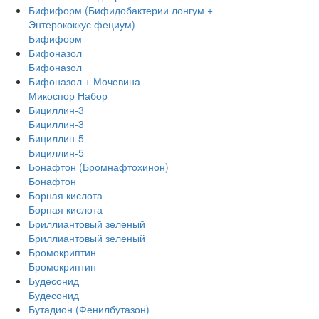
Бифиформ (Бифидобактерии лонгум +
Энтерококкус фециум)
Бифиформ
Бифоназол
Бифоназол
Бифоназол + Мочевина
Микоспор Набор
Бициллин-3
Бициллин-3
Бициллин-5
Бициллин-5
Бонафтон (Бромнафтохинон)
Бонафтон
Борная кислота
Борная кислота
Бриллиантовый зеленый
Бриллиантовый зеленый
Бромокриптин
Бромокриптин
Будесонид
Будесонид
Бутадион (Фенилбутазон)