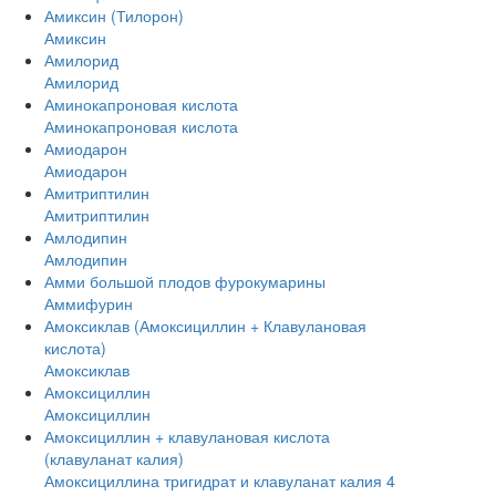
Амиксин (Тилорон)
Амиксин
Амилорид
Амилорид
Аминокапроновая кислота
Аминокапроновая кислота
Амиодарон
Амиодарон
Амитриптилин
Амитриптилин
Амлодипин
Амлодипин
Амми большой плодов фурокумарины
Аммифурин
Амоксиклав (Амоксициллин + Клавулановая
кислота)
Амоксиклав
Амоксициллин
Амоксициллин
Амоксициллин + клавулановая кислота
(клавуланат калия)
Амоксициллина тригидрат и клавуланат калия 4