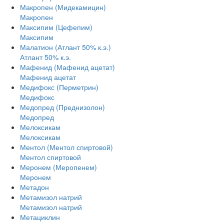
Макропен (Мидекамицин)
Макропен
Максипим (Цефепим)
Максипим
Малатион (Атлант 50% к.э.)
Атлант 50% к.э.
Мафенид (Мафенид ацетат)
Мафенид ацетат
Медифокс (Перметрин)
Медифокс
Медопред (Преднизолон)
Медопред
Мелоксикам
Мелоксикам
Ментол (Ментол спиртовой)
Ментол спиртовой
Меронем (Меропенем)
Меронем
Метадон
Метамизол натрий
Метамизол натрий
Метациклин