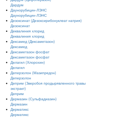
Дардум
Даунорубицин-ЛЭНС
Даунорубицин-ЛЭНС
Дезоксинат (Дезоксирибонуклеат натрия)
Дезоксинат
Деквалиния хлорид
Деквалиния хлорид
Дексамед (Дексаметазон)
Дексамед
Дексаметазон фосфат
Дексаметазон фосфат
Делагил (Хлорохин)
Делагил
Деперзолон (Мазипредон)
Деперзолон
Деприм (Зверобоя продырявленного травы
экстракт)
Деприм
Дермазин (Сульфадиазин)
Дермазин
Дерматикс
Дерматикс