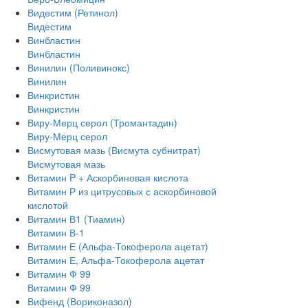
Видестим (Ретинол)
Видестим
Винбластин
Винбластин
Винилин (Поливинокс)
Винилин
Винкристин
Винкристин
Виру-Мерц серол (Тромантадин)
Виру-Мерц серол
Висмутовая мазь (Висмута субнитрат)
Висмутовая мазь
Витамин P + Аскорбиновая кислота
Витамин Р из цитрусовых с аскорбиновой
кислотой
Витамин В1 (Тиамин)
Витамин В-1
Витамин Е (Альфа-Токоферола ацетат)
Витамин Е, Альфа-Токоферола ацетат
Витамин Ф 99
Витамин Ф 99
Вифенд (Вориконазол)