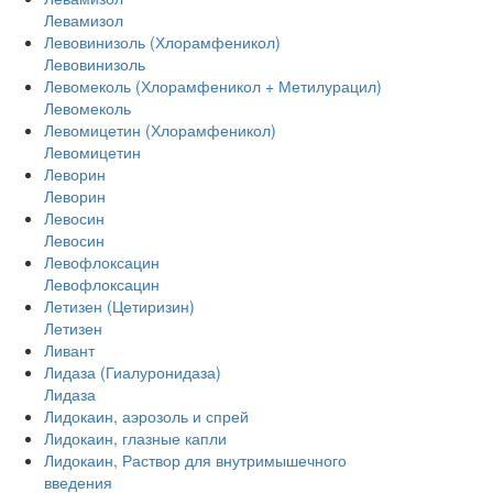
Левамизол
Левовинизоль (Хлорамфеникол)
Левовинизоль
Левомеколь (Хлорамфеникол + Метилурацил)
Левомеколь
Левомицетин (Хлорамфеникол)
Левомицетин
Леворин
Леворин
Левосин
Левосин
Левофлоксацин
Левофлоксацин
Летизен (Цетиризин)
Летизен
Ливант
Лидаза (Гиалуронидаза)
Лидаза
Лидокаин, аэрозоль и спрей
Лидокаин, глазные капли
Лидокаин, Раствор для внутримышечного
введения