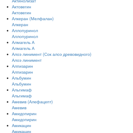
Актинолизат
Актовегин
Актовегин
Алкеран (Мелфалан)
Алкеран
Аллопуринол
Аллопуринол
Алмагель А
Алмагель А
Алоэ линимент (Сок алоэ древовидного)
Алоэ линимент
Алпизарин
Алпизарин
Альбумин
Альбумин
Альгимаф
Альгимаф
Амевив (Алефацепт)
Амевив
Амидопирин
Амидопирин
Амикацин
Амикацин