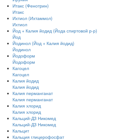
Итакс (Фенотрин)
Итакс
Ихтиол (Ихтаммол)
Ихтиол
Йод + Калия йодид (Йода спиртовой р-р)
Йод
Йодинол (Йод + Калия йодид)
Йодинол
Йодоформ
Йодоформ
Кагоцел
Кагоцел
Калия йодид
Калия йодид
Калия перманганат
Калия перманганат
Калия хлорид
Калия хлорид
Кальций-Д3 Никомед
Кальций-Д3 Никомед
Кальцит
Кальция глицерофосфат