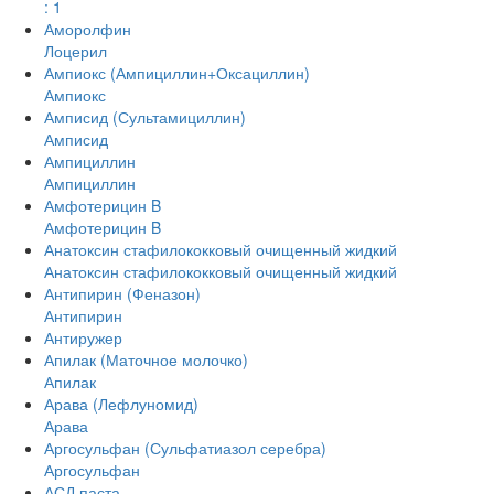
: 1
Аморолфин
Лоцерил
Ампиокс (Ампициллин+Оксациллин)
Ампиокс
Амписид (Сультамициллин)
Амписид
Ампициллин
Ампициллин
Амфотерицин B
Амфотерицин B
Анатоксин стафилококковый очищенный жидкий
Анатоксин стафилококковый очищенный жидкий
Антипирин (Феназон)
Антипирин
Антиружер
Апилак (Маточное молочко)
Апилак
Арава (Лефлуномид)
Арава
Аргосульфан (Сульфатиазол серебра)
Аргосульфан
АСД паста