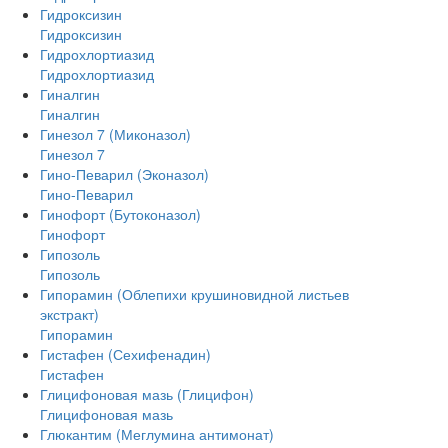
Гидроксизин
Гидроксизин
Гидрохлортиазид
Гидрохлортиазид
Гиналгин
Гиналгин
Гинезол 7 (Миконазол)
Гинезол 7
Гино-Певарил (Эконазол)
Гино-Певарил
Гинофорт (Бутоконазол)
Гинофорт
Гипозоль
Гипозоль
Гипорамин (Облепихи крушиновидной листьев
экстракт)
Гипорамин
Гистафен (Сехифенадин)
Гистафен
Глицифоновая мазь (Глицифон)
Глицифоновая мазь
Глюкантим (Меглумина антимонат)