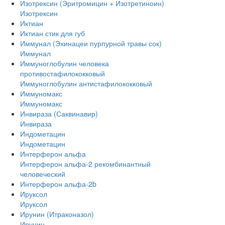
Изотрексин (Эритромицин + Изотретиноин)
Изотрексин
Иктиан
Иктиан стик для губ
Иммунал (Эхинацеи пурпурной травы сок)
Иммунал
Иммуноглобулин человека
противостафилококковый
Иммуноглобулин антистафилококковый
Иммуномакс
Иммуномакс
Инвираза (Саквинавир)
Инвираза
Индометацин
Индометацин
Интерферон альфа
Интерферон альфа-2 рекомбинантный
человеческий
Интерферон альфа-2b
Ируксол
Ируксол
Ирунин (Итраконазол)
Ирунин