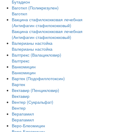
Бутадион
Ваготил (Поликрезулен)
Ваготил
Вакцина стафилококковая лечебная
(Антифагин стафилококковый)
Вакцина стафилококковая лечебная
(Антифагин стафилококковый)
Валерианы настойка
Валерианы настойка
Валтрекс (Валацикловир)
Валтрекс
Ванкомицин
Ванкомицин
Вартек (Подофиллотоксин)
Вартек
Вектавир (Пенцикловир)
Вектавир
Вентер (Сукральфат)
Вентер
Верапамил
Верапамил
Веро-Блеомицин
Веро-Блеомицин