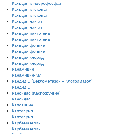
Кальция глицерофосфат
Кальция глюконат
Кальция глюконат
Кальция лактат
Кальция лактат
Кальция пантотенат
Кальция пантотенат
Кальция фолинат
Кальция фолинат
Кальция хлорид
Кальция хлорид
Канамицин
Канамицин-КМП
Кандид Б (Беклометазон + Клотримазол)
Кандид Б
Кансидас (Каспофунгин)
Кансидас
Капсаицин
Каптоприл
Каптоприл
Карбамазепин
Карбамазепин