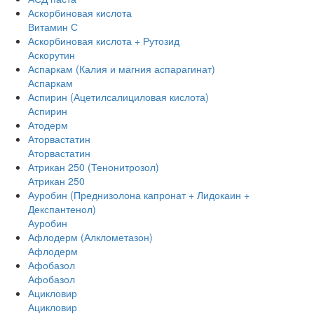
Аскорбиновая кислота
Витамин С
Аскорбиновая кислота + Рутозид
Аскорутин
Аспаркам (Калия и магния аспарагинат)
Аспаркам
Аспирин (Ацетилсалициловая кислота)
Аспирин
Атодерм
Аторвастатин
Аторвастатин
Атрикан 250 (Тенонитрозол)
Атрикан 250
Ауробин (Преднизолона капронат + Лидокаин +
Декспантенол)
Ауробин
Афлодерм (Алклометазон)
Афлодерм
Афобазол
Афобазол
Ацикловир
Ацикловир