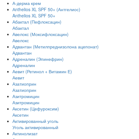
А-дерма крем
Аnthelios XL SPF 50+ (Антгелиос)
Anthelios XL SPF 50+
Абактал (Пефлоксацин)
Абактал
Авелокс (Моксифлоксацин)
Авелокс
Адвантан (Метилпреднизолона ацепонат)
Адвантан
Адреналин (Эпинефрин)
Адреналин
Аевит (Ретинол + Витамин Е)
Аевит
Азатиоприн
Азатиоприн
Азитромицин
Азитромицин
Аксетин (Цефуроксим)
Аксетин
Активированный уголь
Уголь активированный
Актинолизат