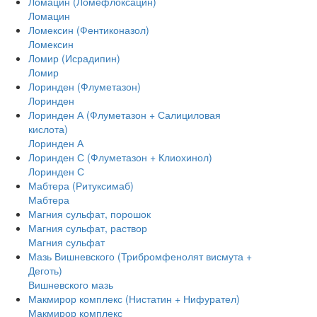
Ломацин (Ломефлоксацин)
Ломацин
Ломексин (Фентиконазол)
Ломексин
Ломир (Исрадипин)
Ломир
Лоринден (Флуметазон)
Лоринден
Лоринден А (Флуметазон + Салициловая
кислота)
Лоринден А
Лоринден С (Флуметазон + Клиохинол)
Лоринден С
Мабтера (Ритуксимаб)
Мабтера
Магния сульфат, порошок
Магния сульфат, раствор
Магния сульфат
Мазь Вишневского (Трибромфенолят висмута +
Деготь)
Вишневского мазь
Макмирор комплекс (Нистатин + Нифурател)
Макмирор комплекс