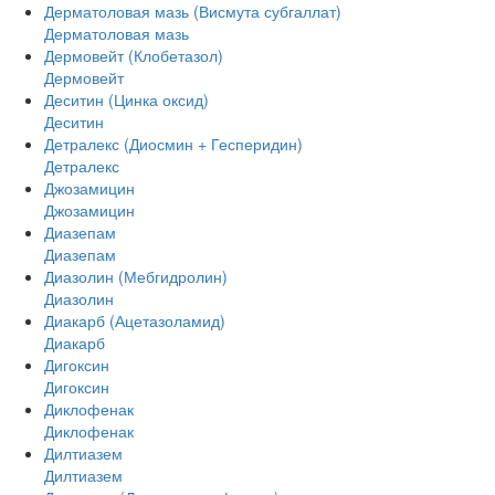
Дерматоловая мазь (Висмута субгаллат)
Дерматоловая мазь
Дермовейт (Клобетазол)
Дермовейт
Деситин (Цинка оксид)
Деситин
Детралекс (Диосмин + Гесперидин)
Детралекс
Джозамицин
Джозамицин
Диазепам
Диазепам
Диазолин (Мебгидролин)
Диазолин
Диакарб (Ацетазоламид)
Диакарб
Дигоксин
Дигоксин
Диклофенак
Диклофенак
Дилтиазем
Дилтиазем