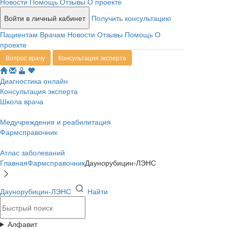
Новости
Помощь
Отзывы
О проекте
Войти в личный кабинет
Получить консультацию
Пациентам
Врачам
Новости
Отзывы
Помощь
О
проекте
Вопрос врачу
Консультация эксперта
Диагностика онлайн
Консультация эксперта
Школа врача
Медучреждения и реабилитация
Фармсправочник
Атлас заболеваний
Главная
Фармсправочник
Даунорубицин-ЛЭНС
Даунорубицин-ЛЭНС
Найти
Алфавит