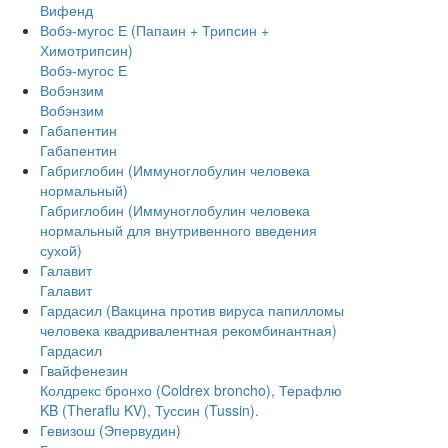
Вифенд
Вобэ-мугос Е (Папаин + Трипсин +
Химотрипсин)
Вобэ-мугос Е
Вобэнзим
Вобэнзим
Габапентин
Габапентин
Габриглобин (Иммуноглобулин человека
нормальный)
Габриглобин (Иммуноглобулин человека
нормальный для внутривенного введения
сухой)
Галавит
Галавит
Гардасил (Вакцина против вируса папилломы
человека квадривалентная рекомбинантная)
Гардасил
Гвайфенезин
Колдрекс бронхо (Coldrex broncho), Терафлю
KB (Theraflu KV), Туссин (Tussin).
Гевизош (Эпервудин)