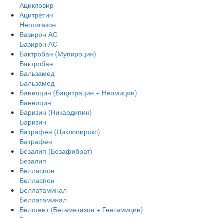
Ацикловир
Ацитретин
Неотигазон
Базирон АС
Базирон АС
Бактробан (Мупироцин)
Бактробан
Бальзамед
Бальзамед
Банеоцин (Бацитрацин + Неомицин)
Банеоцин
Баризин (Никардипин)
Баризин
Батрафен (Циклопирокс)
Батрафен
Безалип (Безафибрат)
Безалип
Белласпон
Белласпон
Беллатаминал
Беллатаминал
Белогент (Бетаметазон + Гентамицин)