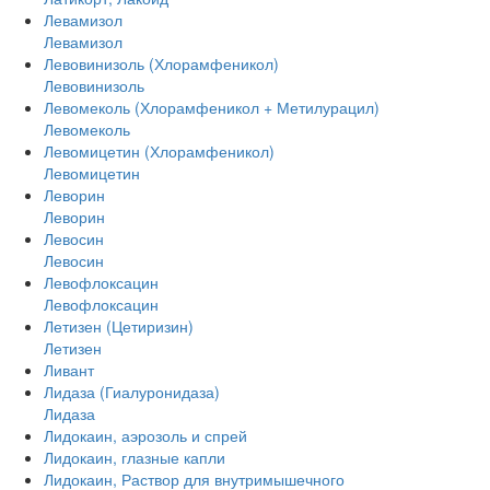
Левамизол
Левамизол
Левовинизоль (Хлорамфеникол)
Левовинизоль
Левомеколь (Хлорамфеникол + Метилурацил)
Левомеколь
Левомицетин (Хлорамфеникол)
Левомицетин
Леворин
Леворин
Левосин
Левосин
Левофлоксацин
Левофлоксацин
Летизен (Цетиризин)
Летизен
Ливант
Лидаза (Гиалуронидаза)
Лидаза
Лидокаин, аэрозоль и спрей
Лидокаин, глазные капли
Лидокаин, Раствор для внутримышечного