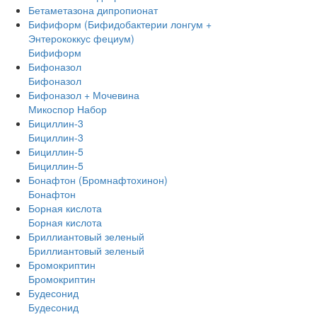
Бетаметазона дипропионат
Бифиформ (Бифидобактерии лонгум +
Энтерококкус фециум)
Бифиформ
Бифоназол
Бифоназол
Бифоназол + Мочевина
Микоспор Набор
Бициллин-3
Бициллин-3
Бициллин-5
Бициллин-5
Бонафтон (Бромнафтохинон)
Бонафтон
Борная кислота
Борная кислота
Бриллиантовый зеленый
Бриллиантовый зеленый
Бромокриптин
Бромокриптин
Будесонид
Будесонид