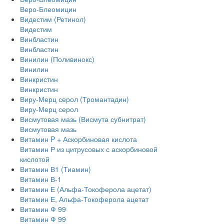
Веро-Блеомицин
Видестим (Ретинол)
Видестим
Винбластин
Винбластин
Винилин (Поливинокс)
Винилин
Винкристин
Винкристин
Виру-Мерц серол (Тромантадин)
Виру-Мерц серол
Висмутовая мазь (Висмута субнитрат)
Висмутовая мазь
Витамин P + Аскорбиновая кислота
Витамин Р из цитрусовых с аскорбиновой
кислотой
Витамин В1 (Тиамин)
Витамин В-1
Витамин Е (Альфа-Токоферола ацетат)
Витамин Е, Альфа-Токоферола ацетат
Витамин Ф 99
Витамин Ф 99