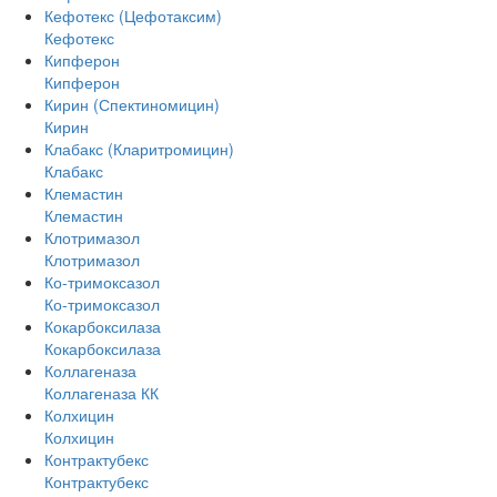
Кефотекс (Цефотаксим)
Кефотекс
Кипферон
Кипферон
Кирин (Спектиномицин)
Кирин
Клабакс (Кларитромицин)
Клабакс
Клемастин
Клемастин
Клотримазол
Клотримазол
Ко-тримоксазол
Ко-тримоксазол
Кокарбоксилаза
Кокарбоксилаза
Коллагеназа
Коллагеназа КК
Колхицин
Колхицин
Контрактубекс
Контрактубекс