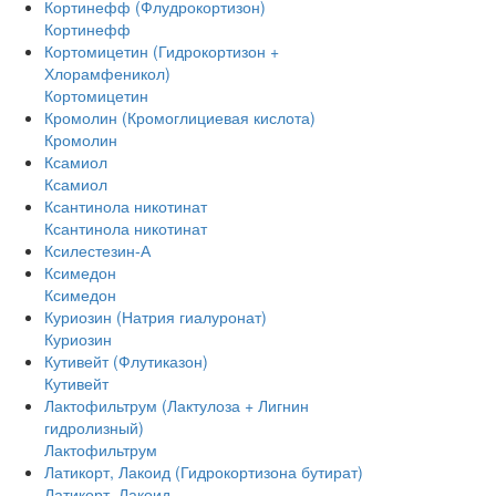
Кортинефф (Флудрокортизон)
Кортинефф
Кортомицетин (Гидрокортизон +
Хлорамфеникол)
Кортомицетин
Кромолин (Кромоглициевая кислота)
Кромолин
Ксамиол
Ксамиол
Ксантинола никотинат
Ксантинола никотинат
Ксилестезин-А
Ксимедон
Ксимедон
Куриозин (Натрия гиалуронат)
Куриозин
Кутивейт (Флутиказон)
Кутивейт
Лактофильтрум (Лактулоза + Лигнин
гидролизный)
Лактофильтрум
Латикорт, Лакоид (Гидрокортизона бутират)
Латикорт, Лакоид