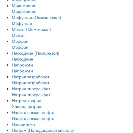
Мирамистин
Мирамистин
Мифунгар (Оксиконазол)
Мифунгар
Момат (Мометазон)
Момат
Морфин
Морфин
Наксоджин (Ниморазол)
Наксоджин
Напроксен
Напроксен
Натрия тетраборат
Натрия тетраборат
Натрия тиосульфат
Натрия тиосульфат
Натрия хлорид
Хлорид натрия
Нафталанская нефть
Нафталанская нефть
Нафциллин
Неграм (Налидиксовая кислота)