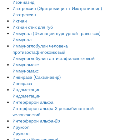
Изониазид
Изотрексин (Эритромицин + Изотретиноин)
Изотрексин
Иктиан
Иктиан стик для губ
Иммунал (Эхинацеи пурпурной травы сок)
Иммунал
Иммуноглобулин человека
противостафилококковый
Иммуноглобулин антистафилококковый
Иммуномакс
Иммуномакс
Инвираза (Саквинавир)
Инвираза
Индометацин
Индометацин
Интерферон альфа
Интерферон альфа-2 рекомбинантный
человеческий
Интерферон альфа-2b
Ируксол
Ируксол
Ирунин (Итраконазол)