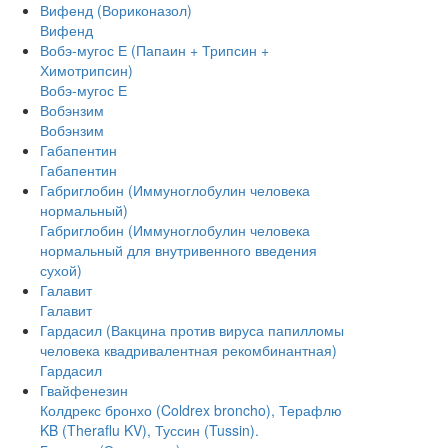
Вифенд (Вориконазол)
Вифенд
Вобэ-мугос Е (Папаин + Трипсин +
Химотрипсин)
Вобэ-мугос Е
Вобэнзим
Вобэнзим
Габапентин
Габапентин
Габриглобин (Иммуноглобулин человека
нормальный)
Габриглобин (Иммуноглобулин человека
нормальный для внутривенного введения
сухой)
Галавит
Галавит
Гардасил (Вакцина против вируса папилломы
человека квадривалентная рекомбинантная)
Гардасил
Гвайфенезин
Колдрекс бронхо (Coldrex broncho), Терафлю
KB (Theraflu KV), Туссин (Tussin).