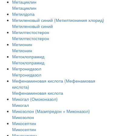
Метациклин
Метациклин
Метилдопа
Метиленовый синий (Метилтиониния хлорид)
Метиленовый синий
Метилтестостерон
Метилтестостерон
Метионин
Метионин
Метоклопрамид
Метоклопрамид
Метронидазол
Метронидазол
Мефенаминовая кислота (Мефенамовая
кислота)
Мефенаминовая кислота
Микогал (Омоконазол)
Микогал
Микозолон (Мазипредон + Миконазол)
Микозолон
Микосептин
Микосептин
Миноциклин