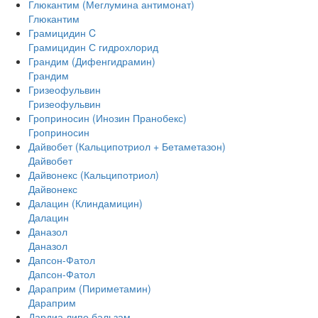
Глюкантим (Меглумина антимонат)
Глюкантим
Грамицидин C
Грамицидин С гидрохлорид
Грандим (Дифенгидрамин)
Грандим
Гризеофульвин
Гризеофульвин
Гроприносин (Инозин Пранобекс)
Гроприносин
Дайвобет (Кальципотриол + Бетаметазон)
Дайвобет
Дайвонекс (Кальципотриол)
Дайвонекс
Далацин (Клиндамицин)
Далацин
Даназол
Даназол
Дапсон-Фатол
Дапсон-Фатол
Дараприм (Пириметамин)
Дараприм
Дардиа липо бальзам