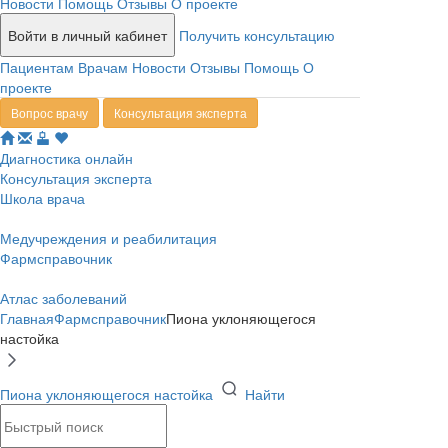
Новости
Помощь
Отзывы
О проекте
Войти в личный кабинет
Получить консультацию
Пациентам
Врачам
Новости
Отзывы
Помощь
О
проекте
Вопрос врачу
Консультация эксперта
Диагностика онлайн
Консультация эксперта
Школа врача
Медучреждения и реабилитация
Фармсправочник
Атлас заболеваний
Главная
Фармсправочник
Пиона уклоняющегося
настойка
Пиона уклоняющегося настойка
Найти