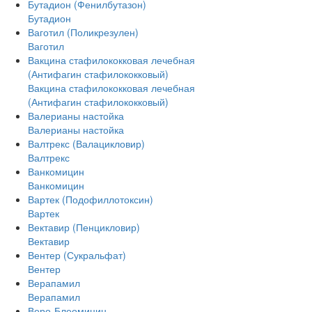
Бутадион (Фенилбутазон)
Бутадион
Ваготил (Поликрезулен)
Ваготил
Вакцина стафилококковая лечебная
(Антифагин стафилококковый)
Вакцина стафилококковая лечебная
(Антифагин стафилококковый)
Валерианы настойка
Валерианы настойка
Валтрекс (Валацикловир)
Валтрекс
Ванкомицин
Ванкомицин
Вартек (Подофиллотоксин)
Вартек
Вектавир (Пенцикловир)
Вектавир
Вентер (Сукральфат)
Вентер
Верапамил
Верапамил
Веро-Блеомицин