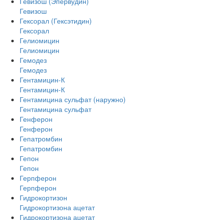
Гевизош (Эпервудин)
Гевизош
Гексорал (Гексэтидин)
Гексорал
Гелиомицин
Гелиомицин
Гемодез
Гемодез
Гентамицин-К
Гентамицин-К
Гентамицина сульфат (наружно)
Гентамицина сульфат
Генферон
Генферон
Гепатромбин
Гепатромбин
Гепон
Гепон
Герпферон
Герпферон
Гидрокортизон
Гидрокортизона ацетат
Гидрокортизона ацетат