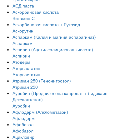
АСД паста
Аскорбиновая кислота
Витамин С
Аскорбиновая кислота + Рутозид
Аскорутин
Аспаркам (Калия и магния аспарагинат)
Аспаркам
Аспирин (Ацетилсалициловая кислота)
Аспирин
Атодерм
Аторвастатин
Аторвастатин
Атрикан 250 (Тенонитрозол)
Атрикан 250
Ауробин (Преднизолона капронат + Лидокаин +
Декспантенол)
Ауробин
Афлодерм (Алклометазон)
Афлодерм
Афобазол
Афобазол
Ацикловир