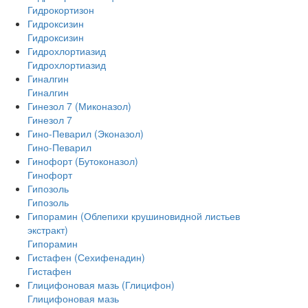
Гидрокортизон
Гидроксизин
Гидроксизин
Гидрохлортиазид
Гидрохлортиазид
Гиналгин
Гиналгин
Гинезол 7 (Миконазол)
Гинезол 7
Гино-Певарил (Эконазол)
Гино-Певарил
Гинофорт (Бутоконазол)
Гинофорт
Гипозоль
Гипозоль
Гипорамин (Облепихи крушиновидной листьев
экстракт)
Гипорамин
Гистафен (Сехифенадин)
Гистафен
Глицифоновая мазь (Глицифон)
Глицифоновая мазь