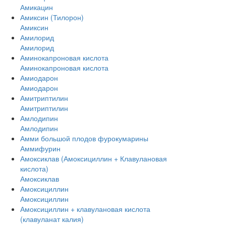
Амикацин
Амиксин (Тилорон)
Амиксин
Амилорид
Амилорид
Аминокапроновая кислота
Аминокапроновая кислота
Амиодарон
Амиодарон
Амитриптилин
Амитриптилин
Амлодипин
Амлодипин
Амми большой плодов фурокумарины
Аммифурин
Амоксиклав (Амоксициллин + Клавулановая
кислота)
Амоксиклав
Амоксициллин
Амоксициллин
Амоксициллин + клавулановая кислота
(клавуланат калия)