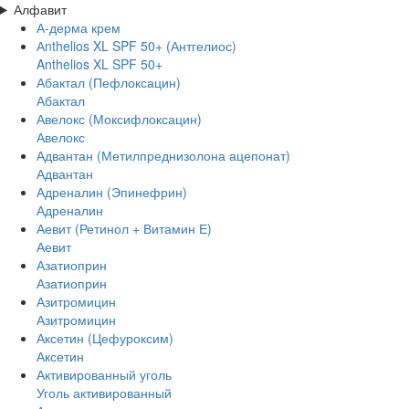
Алфавит
А-дерма крем
Аnthelios XL SPF 50+ (Антгелиос)
Anthelios XL SPF 50+
Абактал (Пефлоксацин)
Абактал
Авелокс (Моксифлоксацин)
Авелокс
Адвантан (Метилпреднизолона ацепонат)
Адвантан
Адреналин (Эпинефрин)
Адреналин
Аевит (Ретинол + Витамин Е)
Аевит
Азатиоприн
Азатиоприн
Азитромицин
Азитромицин
Аксетин (Цефуроксим)
Аксетин
Активированный уголь
Уголь активированный