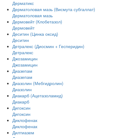
Дерматикс
Дерматоловая мазь (Висмута субгаллат)
Дерматоловая мазь
Дермовейт (Клобетазол)
Дермовейт
Деситин (Цинка оксид)
Деситин
Детралекс (Диосмин + Гесперидин)
Детралекс
Джозамицин
Джозамицин
Диазепам
Диазепам
Диазолин (Мебгидролин)
Диазолин
Диакарб (Ацетазоламид)
Диакарб
Дигоксин
Дигоксин
Диклофенак
Диклофенак
Дилтиазем