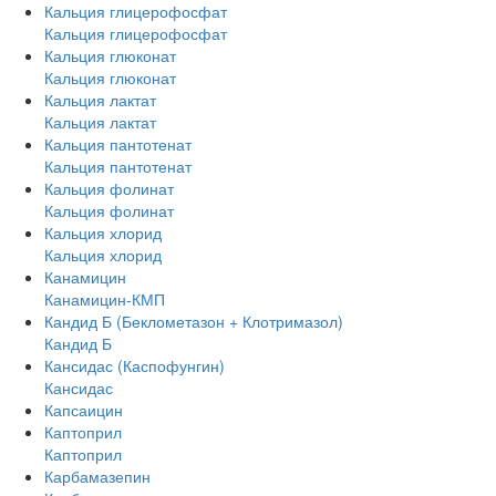
Кальция глицерофосфат
Кальция глицерофосфат
Кальция глюконат
Кальция глюконат
Кальция лактат
Кальция лактат
Кальция пантотенат
Кальция пантотенат
Кальция фолинат
Кальция фолинат
Кальция хлорид
Кальция хлорид
Канамицин
Канамицин-КМП
Кандид Б (Беклометазон + Клотримазол)
Кандид Б
Кансидас (Каспофунгин)
Кансидас
Капсаицин
Каптоприл
Каптоприл
Карбамазепин