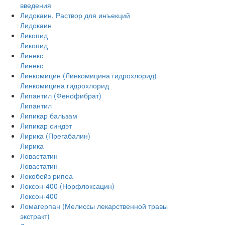
введения
Лидокаин, Раствор для инъекций
Лидокаин
Ликопид
Ликопид
Линекс
Линекс
Линкомицин (Линкомицина гидрохлорид)
Линкомицина гидрохлорид
Липантил (Фенофибрат)
Липантил
Липикар бальзам
Липикар синдэт
Лирика (Прегабалин)
Лирика
Ловастатин
Ловастатин
Локобейз рипеа
Локсон-400 (Норфлоксацин)
Локсон-400
Ломагерпан (Мелиссы лекарственной травы
экстракт)