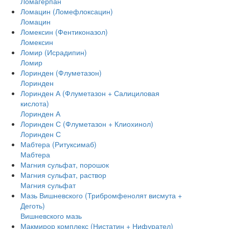
Ломагерпан
Ломацин (Ломефлоксацин)
Ломацин
Ломексин (Фентиконазол)
Ломексин
Ломир (Исрадипин)
Ломир
Лоринден (Флуметазон)
Лоринден
Лоринден А (Флуметазон + Салициловая
кислота)
Лоринден А
Лоринден С (Флуметазон + Клиохинол)
Лоринден С
Мабтера (Ритуксимаб)
Мабтера
Магния сульфат, порошок
Магния сульфат, раствор
Магния сульфат
Мазь Вишневского (Трибромфенолят висмута +
Деготь)
Вишневского мазь
Макмирор комплекс (Нистатин + Нифурател)