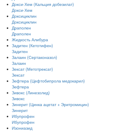
Докси-Хем (Кальция добезилат)
Докси-Хем
Доксициклин
Доксициклин
Драполен
Драполен
Жидкость Алибура
Задитен (Кетотифен)
Задитен
Залаин (Сертаконазол)
Залаин
Зексат (Метотрексат)
Зексат
Зефтера (Цефтобипрола медокарил)
Зефтера
Зивокс (Линезолид)
Зивокс
Зинерит (Цинка ацетат + Эритромицин)
Зинерит
Ибупрофен
Ибупрофен
Изониазид