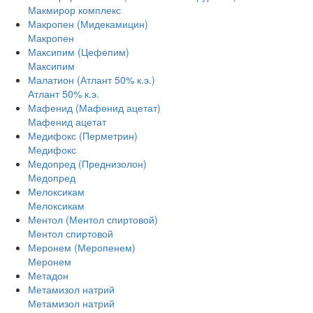
Макмирор комплекс
Макропен (Мидекамицин)
Макропен
Максипим (Цефепим)
Максипим
Малатион (Атлант 50% к.э.)
Атлант 50% к.э.
Мафенид (Мафенид ацетат)
Мафенид ацетат
Медифокс (Перметрин)
Медифокс
Медопред (Преднизолон)
Медопред
Мелоксикам
Мелоксикам
Ментол (Ментол спиртовой)
Ментол спиртовой
Меронем (Меропенем)
Меронем
Метадон
Метамизол натрий
Метамизол натрий