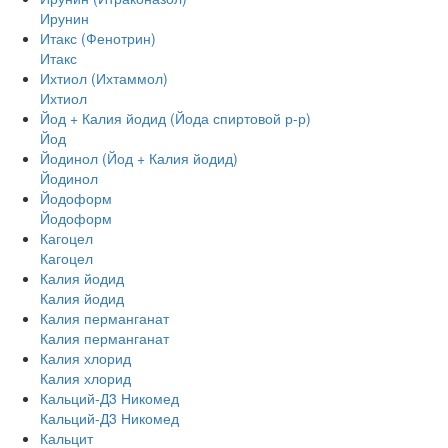
Ирунин
Итакс (Фенотрин)
Итакс
Ихтиол (Ихтаммол)
Ихтиол
Йод + Калия йодид (Йода спиртовой р-р)
Йод
Йодинол (Йод + Калия йодид)
Йодинол
Йодоформ
Йодоформ
Кагоцел
Кагоцел
Калия йодид
Калия йодид
Калия перманганат
Калия перманганат
Калия хлорид
Калия хлорид
Кальций-Д3 Никомед
Кальций-Д3 Никомед
Кальцит