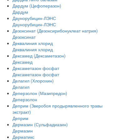
Дардум (Цефоперазон)
Дардум
Даунорубицин-ЛЭНС
Даунорубицин-ЛЭНС
Дезоксинат (Дезоксирибонуклеат натрия)
Дезоксинат
Деквалиния хлорид
Деквалиния хлорид
Дексамед (Дексаметазон)
Дексамед
Дексаметазон фосфат
Дексаметазон фосфат
Делагил (Хлорохин)
Делагил
Деперзолон (Мазипредон)
Деперзолон
Деприм (Зверобоя продырявленного травы
экстракт)
Деприм
Дермазин (Сульфадиазин)
Дермазин
Дерматикс