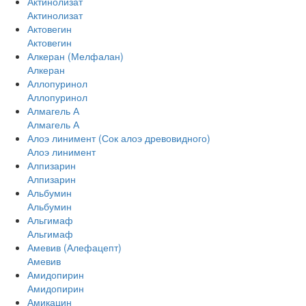
Актинолизат
Актинолизат
Актовегин
Актовегин
Алкеран (Мелфалан)
Алкеран
Аллопуринол
Аллопуринол
Алмагель А
Алмагель А
Алоэ линимент (Сок алоэ древовидного)
Алоэ линимент
Алпизарин
Алпизарин
Альбумин
Альбумин
Альгимаф
Альгимаф
Амевив (Алефацепт)
Амевив
Амидопирин
Амидопирин
Амикацин