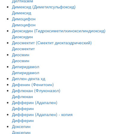
Дилтиазем
Димексид (Диметилсульфоксид)
Димексид
Димоцифон
Димоцифон
Диоксидин (Гидроксиметилхиноксилиндиоксид)
Диоксидин
Диосмектит (Смектит диоктаэдрический)
Диосмектит
Диосмин
Диосмин
Дипиридамол
Дипиридамол
Диплен-дента хд
Дифенин (Фенитоин)
Дифлюкан (Флуконазол)
Дифлюкан
Дифферин (Адапален)
Дифферин
Дифферин (Адапален) - копия
Дифферин
Доксепин
Доксепин