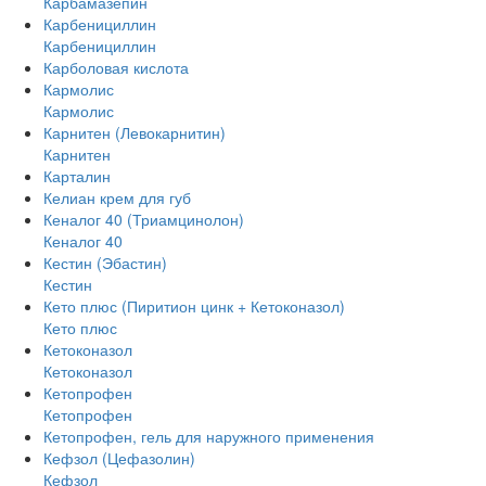
Карбамазепин
Карбенициллин
Карбенициллин
Карболовая кислота
Кармолис
Кармолис
Карнитен (Левокарнитин)
Карнитен
Карталин
Келиан крем для губ
Кеналог 40 (Триамцинолон)
Кеналог 40
Кестин (Эбастин)
Кестин
Кето плюс (Пиритион цинк + Кетоконазол)
Кето плюс
Кетоконазол
Кетоконазол
Кетопрофен
Кетопрофен
Кетопрофен, гель для наружного применения
Кефзол (Цефазолин)
Кефзол