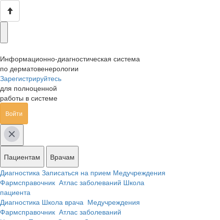
Информационно-диагностическая система
по дерматовенерологии
Зарегистрируйтесь
для полноценной
работы в системе
Войти
Пациентам
Врачам
Диагностика
Записаться на прием
Медучреждения
Фармсправочник
Атлас заболеваний
Школа
пациента
Диагностика
Школа врача
Медучреждения
Фармсправочник
Атлас заболеваний