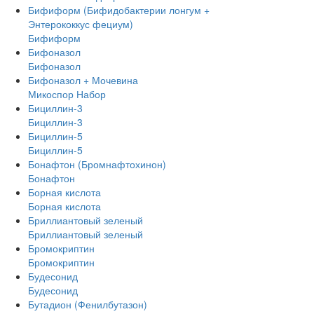
Бифиформ (Бифидобактерии лонгум +
Энтерококкус фециум)
Бифиформ
Бифоназол
Бифоназол
Бифоназол + Мочевина
Микоспор Набор
Бициллин-3
Бициллин-3
Бициллин-5
Бициллин-5
Бонафтон (Бромнафтохинон)
Бонафтон
Борная кислота
Борная кислота
Бриллиантовый зеленый
Бриллиантовый зеленый
Бромокриптин
Бромокриптин
Будесонид
Будесонид
Бутадион (Фенилбутазон)