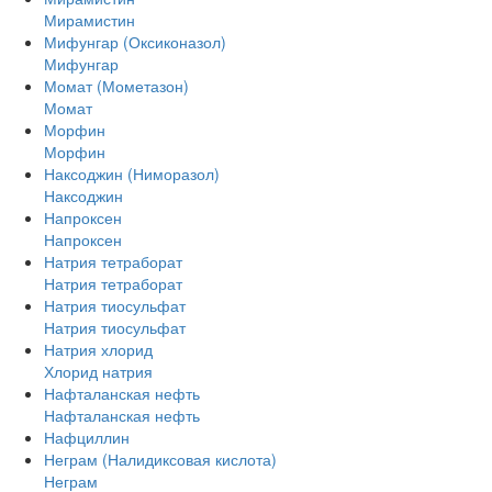
Мирамистин
Мифунгар (Оксиконазол)
Мифунгар
Момат (Мометазон)
Момат
Морфин
Морфин
Наксоджин (Ниморазол)
Наксоджин
Напроксен
Напроксен
Натрия тетраборат
Натрия тетраборат
Натрия тиосульфат
Натрия тиосульфат
Натрия хлорид
Хлорид натрия
Нафталанская нефть
Нафталанская нефть
Нафциллин
Неграм (Налидиксовая кислота)
Неграм