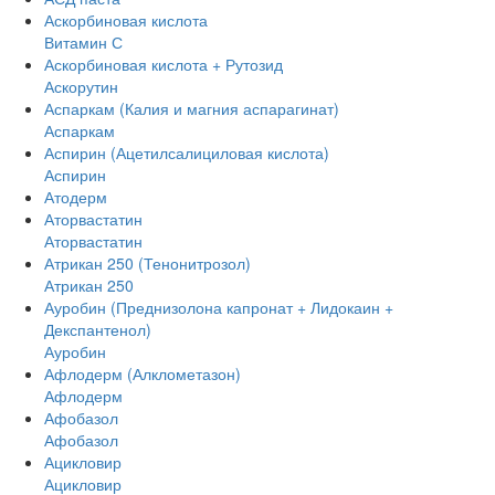
Аскорбиновая кислота
Витамин С
Аскорбиновая кислота + Рутозид
Аскорутин
Аспаркам (Калия и магния аспарагинат)
Аспаркам
Аспирин (Ацетилсалициловая кислота)
Аспирин
Атодерм
Аторвастатин
Аторвастатин
Атрикан 250 (Тенонитрозол)
Атрикан 250
Ауробин (Преднизолона капронат + Лидокаин +
Декспантенол)
Ауробин
Афлодерм (Алклометазон)
Афлодерм
Афобазол
Афобазол
Ацикловир
Ацикловир