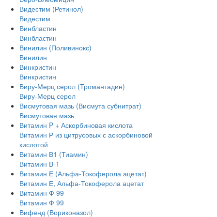
Видестим (Ретинол)
Видестим
Винбластин
Винбластин
Винилин (Поливинокс)
Винилин
Винкристин
Винкристин
Виру-Мерц серол (Тромантадин)
Виру-Мерц серол
Висмутовая мазь (Висмута субнитрат)
Висмутовая мазь
Витамин P + Аскорбиновая кислота
Витамин Р из цитрусовых с аскорбиновой
кислотой
Витамин В1 (Тиамин)
Витамин В-1
Витамин Е (Альфа-Токоферола ацетат)
Витамин Е, Альфа-Токоферола ацетат
Витамин Ф 99
Витамин Ф 99
Вифенд (Вориконазол)