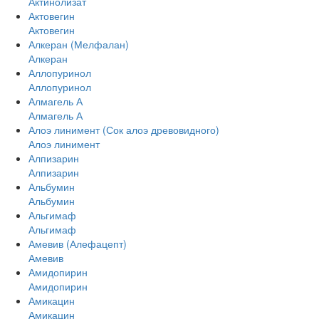
Актинолизат
Актовегин
Актовегин
Алкеран (Мелфалан)
Алкеран
Аллопуринол
Аллопуринол
Алмагель А
Алмагель А
Алоэ линимент (Сок алоэ древовидного)
Алоэ линимент
Алпизарин
Алпизарин
Альбумин
Альбумин
Альгимаф
Альгимаф
Амевив (Алефацепт)
Амевив
Амидопирин
Амидопирин
Амикацин
Амикацин