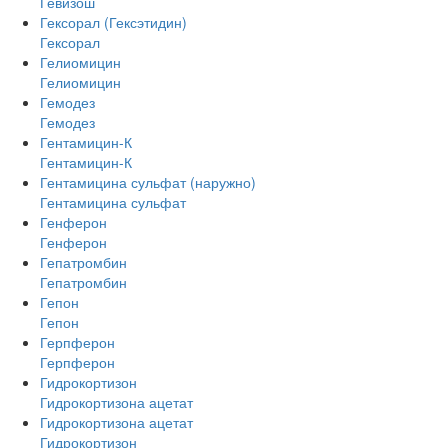
Гевизош
Гексорал (Гексэтидин)
Гексорал
Гелиомицин
Гелиомицин
Гемодез
Гемодез
Гентамицин-К
Гентамицин-К
Гентамицина сульфат (наружно)
Гентамицина сульфат
Генферон
Генферон
Гепатромбин
Гепатромбин
Гепон
Гепон
Герпферон
Герпферон
Гидрокортизон
Гидрокортизона ацетат
Гидрокортизона ацетат
Гидрокортизон