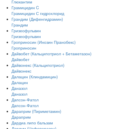
Глюкантим
Грамицидин C
Грамицидин С гидрохлорид
Грандим (Дифенгидрамин)
Грандим
Гризеофульвин
Гризеофульвин
Гроприносин (Инозин Пранобекс)
Гроприносин
Дайвобет (Кальципотриол + Бетаметазон)
Дайвобет
Дайвонекс (Кальципотриол)
Дайвонекс
Далацин (Клиндамицин)
Далацин
Даназол
Даназол
Дапсон-Фатол
Дапсон-Фатол
Дараприм (Пириметамин)
Дараприм
Дардиа липо бальзам
Дардум (Цефоперазон)