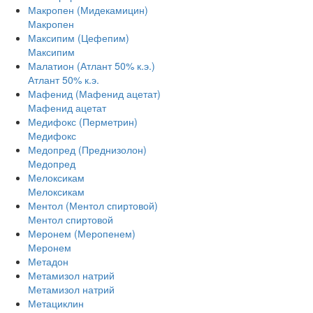
Макропен (Мидекамицин)
Макропен
Максипим (Цефепим)
Максипим
Малатион (Атлант 50% к.э.)
Атлант 50% к.э.
Мафенид (Мафенид ацетат)
Мафенид ацетат
Медифокс (Перметрин)
Медифокс
Медопред (Преднизолон)
Медопред
Мелоксикам
Мелоксикам
Ментол (Ментол спиртовой)
Ментол спиртовой
Меронем (Меропенем)
Меронем
Метадон
Метамизол натрий
Метамизол натрий
Метациклин