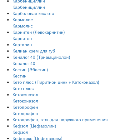
Карбенициллин
Карбенициллин
Карболовая кислота
Кармолис
Кармолис
Карнитен (Левокарнитин)
Карнитен
Карталин
Келиан крем для губ
Кеналог 40 (Триамцинолон)
Кеналог 40
Кестин (Эбастин)
Кестин
Кето плюс (Пиритион цинк + Кетоконазол)
Кето плюс
Кетоконазол
Кетоконазол
Кетопрофен
Кетопрофен
Кетопрофен, гель для наружного применения
Кефзол (Цефазолин)
Кефзол
Кефотекс (Цефотаксим)