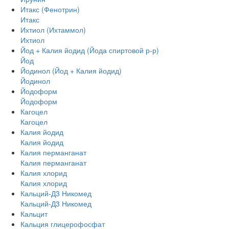
Итакс (Фенотрин)
Итакс
Ихтиол (Ихтаммол)
Ихтиол
Йод + Калия йодид (Йода спиртовой р-р)
Йод
Йодинол (Йод + Калия йодид)
Йодинол
Йодоформ
Йодоформ
Кагоцел
Кагоцел
Калия йодид
Калия йодид
Калия перманганат
Калия перманганат
Калия хлорид
Калия хлорид
Кальций-Д3 Никомед
Кальций-Д3 Никомед
Кальцит
Кальция глицерофосфат