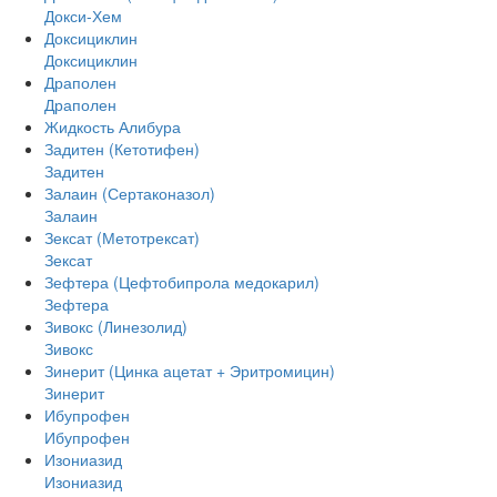
Докси-Хем
Доксициклин
Доксициклин
Драполен
Драполен
Жидкость Алибура
Задитен (Кетотифен)
Задитен
Залаин (Сертаконазол)
Залаин
Зексат (Метотрексат)
Зексат
Зефтера (Цефтобипрола медокарил)
Зефтера
Зивокс (Линезолид)
Зивокс
Зинерит (Цинка ацетат + Эритромицин)
Зинерит
Ибупрофен
Ибупрофен
Изониазид
Изониазид