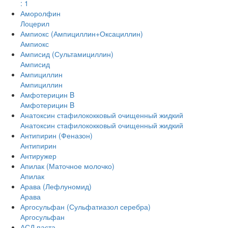
: 1
Аморолфин
Лоцерил
Ампиокс (Ампициллин+Оксациллин)
Ампиокс
Амписид (Сультамициллин)
Амписид
Ампициллин
Ампициллин
Амфотерицин B
Амфотерицин B
Анатоксин стафилококковый очищенный жидкий
Анатоксин стафилококковый очищенный жидкий
Антипирин (Феназон)
Антипирин
Антиружер
Апилак (Маточное молочко)
Апилак
Арава (Лефлуномид)
Арава
Аргосульфан (Сульфатиазол серебра)
Аргосульфан
АСД паста