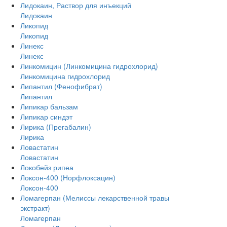
Лидокаин, Раствор для инъекций
Лидокаин
Ликопид
Ликопид
Линекс
Линекс
Линкомицин (Линкомицина гидрохлорид)
Линкомицина гидрохлорид
Липантил (Фенофибрат)
Липантил
Липикар бальзам
Липикар синдэт
Лирика (Прегабалин)
Лирика
Ловастатин
Ловастатин
Локобейз рипеа
Локсон-400 (Норфлоксацин)
Локсон-400
Ломагерпан (Мелиссы лекарственной травы
экстракт)
Ломагерпан