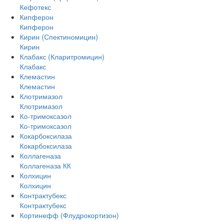
Кефотекс
Кипферон
Кипферон
Кирин (Спектиномицин)
Кирин
Клабакс (Кларитромицин)
Клабакс
Клемастин
Клемастин
Клотримазол
Клотримазол
Ко-тримоксазол
Ко-тримоксазол
Кокарбоксилаза
Кокарбоксилаза
Коллагеназа
Коллагеназа КК
Колхицин
Колхицин
Контрактубекс
Контрактубекс
Кортинефф (Флудрокортизон)