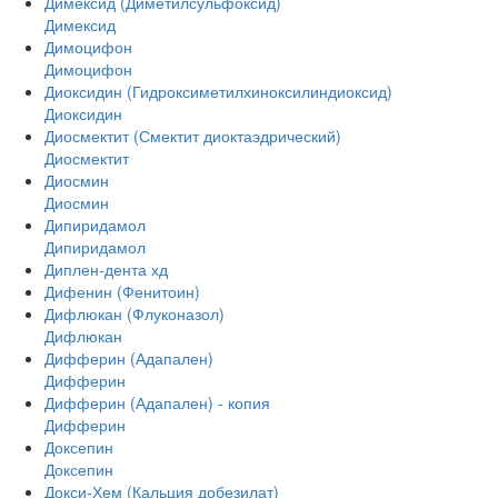
Димексид (Диметилсульфоксид)
Димексид
Димоцифон
Димоцифон
Диоксидин (Гидроксиметилхиноксилиндиоксид)
Диоксидин
Диосмектит (Смектит диоктаэдрический)
Диосмектит
Диосмин
Диосмин
Дипиридамол
Дипиридамол
Диплен-дента хд
Дифенин (Фенитоин)
Дифлюкан (Флуконазол)
Дифлюкан
Дифферин (Адапален)
Дифферин
Дифферин (Адапален) - копия
Дифферин
Доксепин
Доксепин
Докси-Хем (Кальция добезилат)