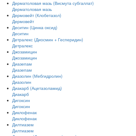
Дерматоловая мазь (Висмута субгаллат)
Дерматоловая мазь
Дермовейт (Клобетазол)
Дермовейт
Деситин (Цинка оксид)
Деситин
Детралекс (Диосмин + Гесперидин)
Детралекс
Джозамицин
Джозамицин
Диазепам
Диазепам
Диазолин (Мебгидролин)
Диазолин
Диакарб (Ацетазоламид)
Диакарб
Дигоксин
Дигоксин
Диклофенак
Диклофенак
Дилтиазем
Дилтиазем