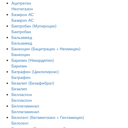
Ацитретин
Неотигазон
Базирон АС
Базирон АС
Бактробан (Мупироцин)
Бактробан
Бальзамед
Бальзамед
Банеоцин (Бацитрацин + Неомицин)
Банеоцин
Баризин (Никардипин)
Баризин
Батрафен (Циклопирокс)
Батрафен
Безалип (Безафибрат)
Безалип
Белласпон
Белласпон
Беллатаминал
Беллатаминал
Белогент (Бетаметазон + Гентамицин)
Белогент