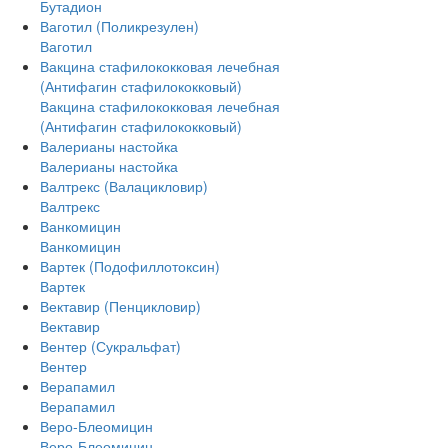
Бутадион
Ваготил (Поликрезулен)
Ваготил
Вакцина стафилококковая лечебная
(Антифагин стафилококковый)
Вакцина стафилококковая лечебная
(Антифагин стафилококковый)
Валерианы настойка
Валерианы настойка
Валтрекс (Валацикловир)
Валтрекс
Ванкомицин
Ванкомицин
Вартек (Подофиллотоксин)
Вартек
Вектавир (Пенцикловир)
Вектавир
Вентер (Сукральфат)
Вентер
Верапамил
Верапамил
Веро-Блеомицин
Веро-Блеомицин