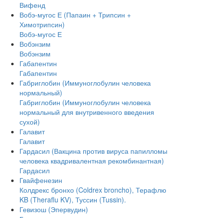
Вифенд
Вобэ-мугос Е (Папаин + Трипсин +
Химотрипсин)
Вобэ-мугос Е
Вобэнзим
Вобэнзим
Габапентин
Габапентин
Габриглобин (Иммуноглобулин человека
нормальный)
Габриглобин (Иммуноглобулин человека
нормальный для внутривенного введения
сухой)
Галавит
Галавит
Гардасил (Вакцина против вируса папилломы
человека квадривалентная рекомбинантная)
Гардасил
Гвайфенезин
Колдрекс бронхо (Coldrex broncho), Терафлю
KB (Theraflu KV), Туссин (Tussin).
Гевизош (Эпервудин)