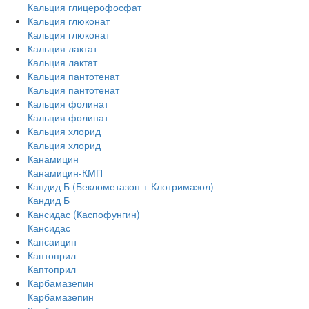
Кальция глицерофосфат
Кальция глюконат
Кальция глюконат
Кальция лактат
Кальция лактат
Кальция пантотенат
Кальция пантотенат
Кальция фолинат
Кальция фолинат
Кальция хлорид
Кальция хлорид
Канамицин
Канамицин-КМП
Кандид Б (Беклометазон + Клотримазол)
Кандид Б
Кансидас (Каспофунгин)
Кансидас
Капсаицин
Каптоприл
Каптоприл
Карбамазепин
Карбамазепин