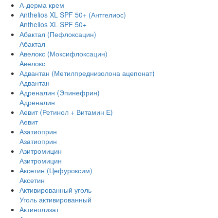
А-дерма крем
Аnthelios XL SPF 50+ (Антгелиос)
Anthelios XL SPF 50+
Абактал (Пефлоксацин)
Абактал
Авелокс (Моксифлоксацин)
Авелокс
Адвантан (Метилпреднизолона ацепонат)
Адвантан
Адреналин (Эпинефрин)
Адреналин
Аевит (Ретинол + Витамин Е)
Аевит
Азатиоприн
Азатиоприн
Азитромицин
Азитромицин
Аксетин (Цефуроксим)
Аксетин
Активированный уголь
Уголь активированный
Актинолизат