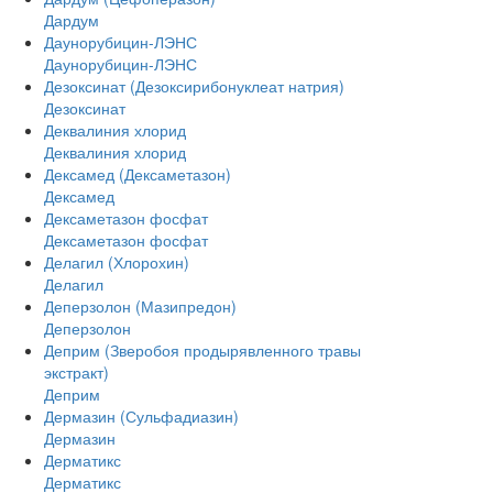
Дардум
Даунорубицин-ЛЭНС
Даунорубицин-ЛЭНС
Дезоксинат (Дезоксирибонуклеат натрия)
Дезоксинат
Деквалиния хлорид
Деквалиния хлорид
Дексамед (Дексаметазон)
Дексамед
Дексаметазон фосфат
Дексаметазон фосфат
Делагил (Хлорохин)
Делагил
Деперзолон (Мазипредон)
Деперзолон
Деприм (Зверобоя продырявленного травы
экстракт)
Деприм
Дермазин (Сульфадиазин)
Дермазин
Дерматикс
Дерматикс