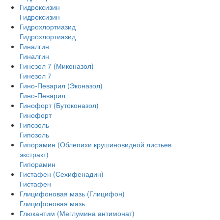
Гидроксизин
Гидроксизин
Гидрохлортиазид
Гидрохлортиазид
Гиналгин
Гиналгин
Гинезол 7 (Миконазол)
Гинезол 7
Гино-Певарил (Эконазол)
Гино-Певарил
Гинофорт (Бутоконазол)
Гинофорт
Гипозоль
Гипозоль
Гипорамин (Облепихи крушиновидной листьев
экстракт)
Гипорамин
Гистафен (Сехифенадин)
Гистафен
Глицифоновая мазь (Глицифон)
Глицифоновая мазь
Глюкантим (Меглумина антимонат)