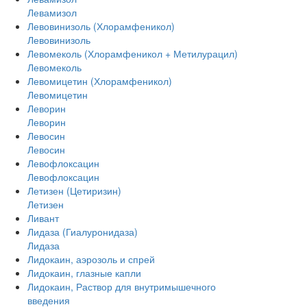
Левамизол
Левовинизоль (Хлорамфеникол)
Левовинизоль
Левомеколь (Хлорамфеникол + Метилурацил)
Левомеколь
Левомицетин (Хлорамфеникол)
Левомицетин
Леворин
Леворин
Левосин
Левосин
Левофлоксацин
Левофлоксацин
Летизен (Цетиризин)
Летизен
Ливант
Лидаза (Гиалуронидаза)
Лидаза
Лидокаин, аэрозоль и спрей
Лидокаин, глазные капли
Лидокаин, Раствор для внутримышечного
введения