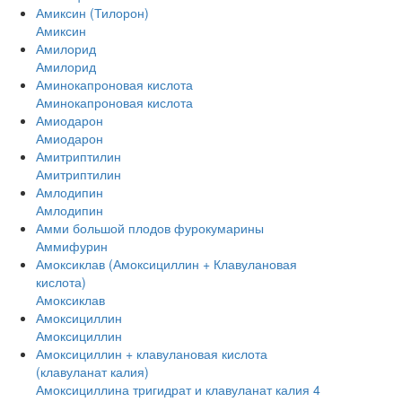
Амиксин (Тилорон)
Амиксин
Амилорид
Амилорид
Аминокапроновая кислота
Аминокапроновая кислота
Амиодарон
Амиодарон
Амитриптилин
Амитриптилин
Амлодипин
Амлодипин
Амми большой плодов фурокумарины
Аммифурин
Амоксиклав (Амоксициллин + Клавулановая
кислота)
Амоксиклав
Амоксициллин
Амоксициллин
Амоксициллин + клавулановая кислота
(клавуланат калия)
Амоксициллина тригидрат и клавуланат калия 4