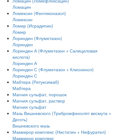
Ломацин (Ломефлоксацин)
Ломацин
Ломексин (Фентиконазол)
Ломексин
Ломир (Исрадипин)
Ломир
Лоринден (Флуметазон)
Лоринден
Лоринден А (Флуметазон + Салициловая
кислота)
Лоринден А
Лоринден С (Флуметазон + Клиохинол)
Лоринден С
Мабтера (Ритуксимаб)
Мабтера
Магния сульфат, порошок
Магния сульфат, раствор
Магния сульфат
Мазь Вишневского (Трибромфенолят висмута +
Деготь)
Вишневского мазь
Макмирор комплекс (Нистатин + Нифурател)
Макмирор комплекс