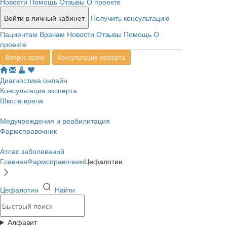
Новости
Помощь
Отзывы
О проекте
Войти в личный кабинет
Получить консультацию
Пациентам
Врачам
Новости
Отзывы
Помощь
О
проекте
Вопрос врачу
Консультация эксперта
Диагностика онлайн
Консультация эксперта
Школа врача
Медучреждения и реабилитация
Фармсправочник
Атлас заболеваний
Главная
Фармсправочник
Цефалотин
Цефалотин
Найти
Алфавит