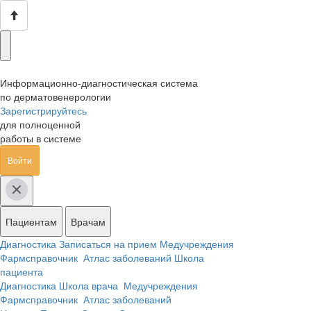
Информационно-диагностическая система
по дерматовенерологии
Зарегистрируйтесь
для полноценной
работы в системе
Войти
Пациентам
Врачам
Диагностика
Записаться на прием
Медучреждения
Фармсправочник
Атлас заболеваний
Школа
пациента
Диагностика
Школа врача
Медучреждения
Фармсправочник
Атлас заболеваний