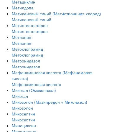
Метациклин
Метилдопа
Метиленовый синий (Метилтиониния хлорид)
Метиленовый синий
Метилтестостерон
Метилтестостерон
Метионин
Метионин
Метоклопрамид
Метоклопрамид
Метронидазол
Метронидазол
Мефенаминовая кислота (Мефенамовая
кислота)
Мефенаминовая кислота
Микогал (Омоконазол)
Микогал
Микозолон (Мазипредон + Миконазол)
Микозолон
Микосептин
Микосептин
Миноциклин
Мирамистин