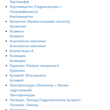
Кортинефф
Кортомицетин (Гидрокортизон +
Хлорамфеникол)
Кортомицетин
Кромолин (Кромоглициевая кислота)
Кромолин
Ксамиол
Ксамиол
Ксантинола никотинат
Ксантинола никотинат
Ксилестезин-А
Ксимедон
Ксимедон
Куриозин (Натрия гиалуронат)
Куриозин
Кутивейт (Флутиказон)
Кутивейт
Лактофильтрум (Лактулоза + Лигнин
гидролизный)
Лактофильтрум
Латикорт, Лакоид (Гидрокортизона бутират)
Латикорт, Лакоид
Левамизол