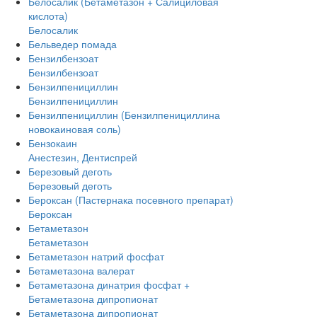
Белосалик (Бетаметазон + Салициловая
кислота)
Белосалик
Бельведер помада
Бензилбензоат
Бензилбензоат
Бензилпенициллин
Бензилпенициллин
Бензилпенициллин (Бензилпенициллина
новокаиновая соль)
Бензокаин
Анестезин, Дентиспрей
Березовый деготь
Березовый деготь
Бероксан (Пастернака посевного препарат)
Бероксан
Бетаметазон
Бетаметазон
Бетаметазон натрий фосфат
Бетаметазона валерат
Бетаметазона динатрия фосфат +
Бетаметазона дипропионат
Бетаметазона дипропионат