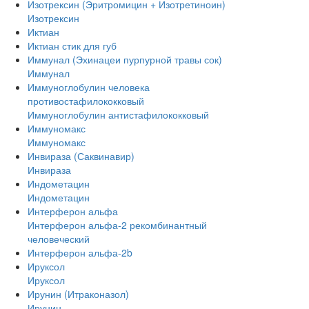
Изотрексин (Эритромицин + Изотретиноин)
Изотрексин
Иктиан
Иктиан стик для губ
Иммунал (Эхинацеи пурпурной травы сок)
Иммунал
Иммуноглобулин человека
противостафилококковый
Иммуноглобулин антистафилококковый
Иммуномакс
Иммуномакс
Инвираза (Саквинавир)
Инвираза
Индометацин
Индометацин
Интерферон альфа
Интерферон альфа-2 рекомбинантный
человеческий
Интерферон альфа-2b
Ируксол
Ируксол
Ирунин (Итраконазол)
Ирунин