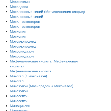
Метациклин
Метилдопа
Метиленовый синий (Метилтиониния хлорид)
Метиленовый синий
Метилтестостерон
Метилтестостерон
Метионин
Метионин
Метоклопрамид
Метоклопрамид
Метронидазол
Метронидазол
Мефенаминовая кислота (Мефенамовая
кислота)
Мефенаминовая кислота
Микогал (Омоконазол)
Микогал
Микозолон (Мазипредон + Миконазол)
Микозолон
Микосептин
Микосептин
Миноциклин
Мирамистин