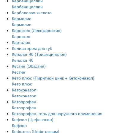
Карбенициллин
Карбенициллин
Карболовая кислота
Кармолис
Кармолис
Карнитен (Левокарнитин)
Карнитен
Карталин
Келиан крем для губ
Кеналог 40 (Триамцинолон)
Кеналог 40
Кестин (Эбастин)
Кестин
Кето плюс (Пиритион цинк + Кетоконазол)
Кето плюс
Кетоконазол
Кетоконазол
Кетопрофен
Кетопрофен
Кетопрофен, гель для наружного применения
Кефзол (Цефазолин)
Кефзол
Кефотекс (Цефотаксим)