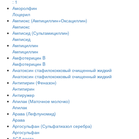
: 1
Аморолфин
Лоцерил
Ампиокс (Ампициллин+Оксациллин)
Ампиокс
Амписид (Сультамициллин)
Амписид
Ампициллин
Ампициллин
Амфотерицин B
Амфотерицин B
Анатоксин стафилококковый очищенный жидкий
Анатоксин стафилококковый очищенный жидкий
Антипирин (Феназон)
Антипирин
Антиружер
Апилак (Маточное молочко)
Апилак
Арава (Лефлуномид)
Арава
Аргосульфан (Сульфатиазол серебра)
Аргосульфан
АСД паста