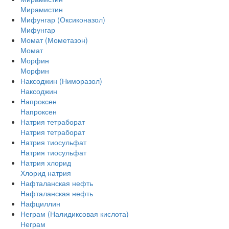
Мирамистин
Мифунгар (Оксиконазол)
Мифунгар
Момат (Мометазон)
Момат
Морфин
Морфин
Наксоджин (Ниморазол)
Наксоджин
Напроксен
Напроксен
Натрия тетраборат
Натрия тетраборат
Натрия тиосульфат
Натрия тиосульфат
Натрия хлорид
Хлорид натрия
Нафталанская нефть
Нафталанская нефть
Нафциллин
Неграм (Налидиксовая кислота)
Неграм