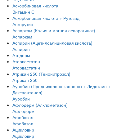
Аскорбиновая кислота
Витамин С
Аскорбиновая кислота + Рутозид
Аскорутин
Аспаркам (Калия и магния аспарагинат)
Аспаркам
Аспирин (Ацетилсалициловая кислота)
Аспирин
Атодерм
Аторвастатин
Аторвастатин
Атрикан 250 (Тенонитрозол)
Атрикан 250
Ауробин (Преднизолона капронат + Лидокаин +
Декспантенол)
Ауробин
Афлодерм (Алклометазон)
Афлодерм
Афобазол
Афобазол
Ацикловир
Ацикловир