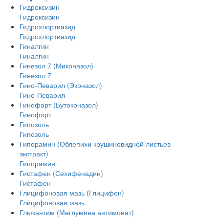
Гидроксизин
Гидроксизин
Гидрохлортиазид
Гидрохлортиазид
Гиналгин
Гиналгин
Гинезол 7 (Миконазол)
Гинезол 7
Гино-Певарил (Эконазол)
Гино-Певарил
Гинофорт (Бутоконазол)
Гинофорт
Гипозоль
Гипозоль
Гипорамин (Облепихи крушиновидной листьев
экстракт)
Гипорамин
Гистафен (Сехифенадин)
Гистафен
Глицифоновая мазь (Глицифон)
Глицифоновая мазь
Глюкантим (Меглумина антимонат)