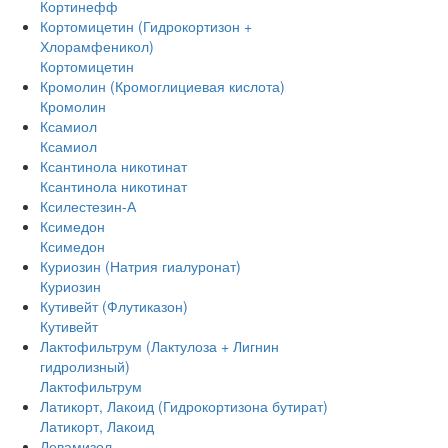
Кортинефф
Кортомицетин (Гидрокортизон +
Хлорамфеникол)
Кортомицетин
Кромолин (Кромоглициевая кислота)
Кромолин
Ксамиол
Ксамиол
Ксантинола никотинат
Ксантинола никотинат
Ксилестезин-А
Ксимедон
Ксимедон
Куриозин (Натрия гиалуронат)
Куриозин
Кутивейт (Флутиказон)
Кутивейт
Лактофильтрум (Лактулоза + Лигнин
гидролизный)
Лактофильтрум
Латикорт, Лакоид (Гидрокортизона бутират)
Латикорт, Лакоид
Левамизол