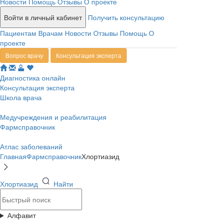
Новости
Помощь
Отзывы
О проекте
Войти в личный кабинет
Получить консультацию
Пациентам
Врачам
Новости
Отзывы
Помощь
О
проекте
Вопрос врачу
Консультация эксперта
Диагностика онлайн
Консультация эксперта
Школа врача
Медучреждения и реабилитация
Фармсправочник
Атлас заболеваний
Главная
Фармсправочник
Хлортиазид
Хлортиазид
Найти
Алфавит