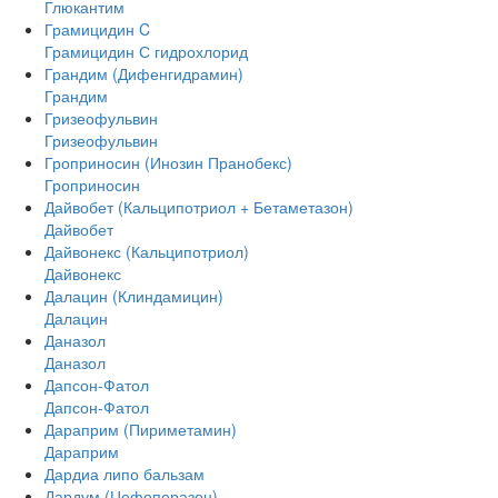
Глюкантим
Грамицидин C
Грамицидин С гидрохлорид
Грандим (Дифенгидрамин)
Грандим
Гризеофульвин
Гризеофульвин
Гроприносин (Инозин Пранобекс)
Гроприносин
Дайвобет (Кальципотриол + Бетаметазон)
Дайвобет
Дайвонекс (Кальципотриол)
Дайвонекс
Далацин (Клиндамицин)
Далацин
Даназол
Даназол
Дапсон-Фатол
Дапсон-Фатол
Дараприм (Пириметамин)
Дараприм
Дардиа липо бальзам
Дардум (Цефоперазон)