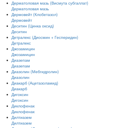
Дерматоловая мазь (Висмута субгаллат)
Дерматоловая мазь
Дермовейт (Клобетазол)
Дермовейт
Деситин (Цинка оксид)
Деситин
Детралекс (Диосмин + Гесперидин)
Детралекс
Джозамицин
Джозамицин
Диазепам
Диазепам
Диазолин (Мебгидролин)
Диазолин
Диакарб (Ацетазоламид)
Диакарб
Дигоксин
Дигоксин
Диклофенак
Диклофенак
Дилтиазем
Дилтиазем