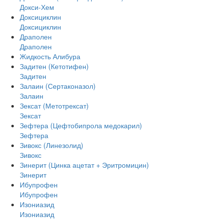
Докси-Хем
Доксициклин
Доксициклин
Драполен
Драполен
Жидкость Алибура
Задитен (Кетотифен)
Задитен
Залаин (Сертаконазол)
Залаин
Зексат (Метотрексат)
Зексат
Зефтера (Цефтобипрола медокарил)
Зефтера
Зивокс (Линезолид)
Зивокс
Зинерит (Цинка ацетат + Эритромицин)
Зинерит
Ибупрофен
Ибупрофен
Изониазид
Изониазид