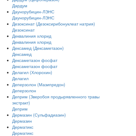
Дардум
Даунорубицин-ЛЭНС
Даунорубицин-ЛЭНС
Дезоксинат (Дезоксирибонуклеат натрия)
Дезоксинат
Деквалиния хлорид
Деквалиния хлорид
Дексамед (Дексаметазон)
Дексамед
Дексаметазон фосфат
Дексаметазон фосфат
Делагил (Хлорохин)
Делагил
Деперзолон (Мазипредон)
Деперзолон
Деприм (Зверобоя продырявленного травы
экстракт)
Деприм
Дермазин (Сульфадиазин)
Дермазин
Дерматикс
Дерматикс