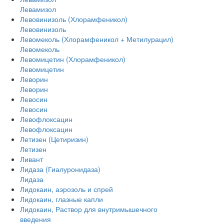
Левамизол
Левовинизоль (Хлорамфеникол)
Левовинизоль
Левомеколь (Хлорамфеникол + Метилурацил)
Левомеколь
Левомицетин (Хлорамфеникол)
Левомицетин
Леворин
Леворин
Левосин
Левосин
Левофлоксацин
Левофлоксацин
Летизен (Цетиризин)
Летизен
Ливант
Лидаза (Гиалуронидаза)
Лидаза
Лидокаин, аэрозоль и спрей
Лидокаин, глазные капли
Лидокаин, Раствор для внутримышечного
введения