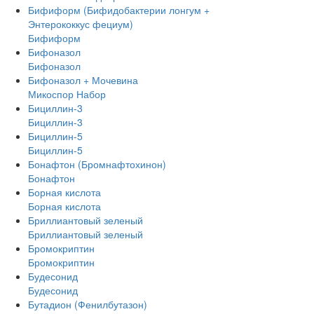
Бифиформ (Бифидобактерии лонгум +
Энтерококкус фециум)
Бифиформ
Бифоназол
Бифоназол
Бифоназол + Мочевина
Микоспор Набор
Бициллин-3
Бициллин-3
Бициллин-5
Бициллин-5
Бонафтон (Бромнафтохинон)
Бонафтон
Борная кислота
Борная кислота
Бриллиантовый зеленый
Бриллиантовый зеленый
Бромокриптин
Бромокриптин
Будесонид
Будесонид
Бутадион (Фенилбутазон)