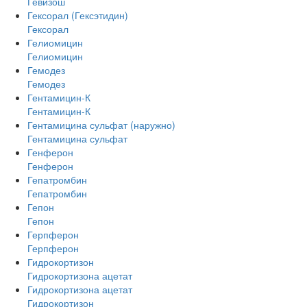
Гевизош
Гексорал (Гексэтидин)
Гексорал
Гелиомицин
Гелиомицин
Гемодез
Гемодез
Гентамицин-К
Гентамицин-К
Гентамицина сульфат (наружно)
Гентамицина сульфат
Генферон
Генферон
Гепатромбин
Гепатромбин
Гепон
Гепон
Герпферон
Герпферон
Гидрокортизон
Гидрокортизона ацетат
Гидрокортизона ацетат
Гидрокортизон