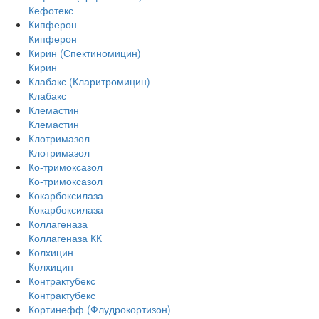
Кефотекс
Кипферон
Кипферон
Кирин (Спектиномицин)
Кирин
Клабакс (Кларитромицин)
Клабакс
Клемастин
Клемастин
Клотримазол
Клотримазол
Ко-тримоксазол
Ко-тримоксазол
Кокарбоксилаза
Кокарбоксилаза
Коллагеназа
Коллагеназа КК
Колхицин
Колхицин
Контрактубекс
Контрактубекс
Кортинефф (Флудрокортизон)