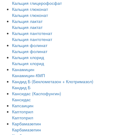
Кальция глицерофосфат
Кальция глюконат
Кальция глюконат
Кальция лактат
Кальция лактат
Кальция пантотенат
Кальция пантотенат
Кальция фолинат
Кальция фолинат
Кальция хлорид
Кальция хлорид
Канамицин
Канамицин-КМП
Кандид Б (Беклометазон + Клотримазол)
Кандид Б
Кансидас (Каспофунгин)
Кансидас
Капсаицин
Каптоприл
Каптоприл
Карбамазепин
Карбамазепин