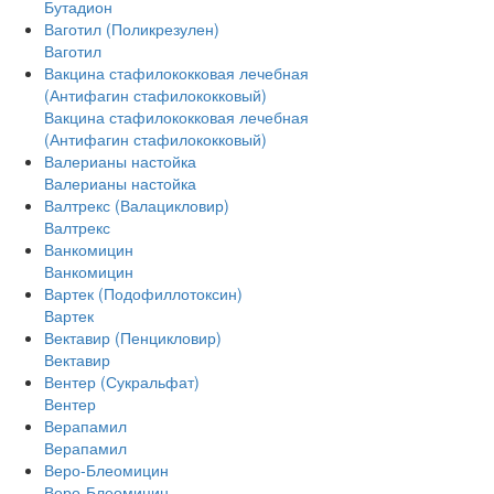
Бутадион
Ваготил (Поликрезулен)
Ваготил
Вакцина стафилококковая лечебная
(Антифагин стафилококковый)
Вакцина стафилококковая лечебная
(Антифагин стафилококковый)
Валерианы настойка
Валерианы настойка
Валтрекс (Валацикловир)
Валтрекс
Ванкомицин
Ванкомицин
Вартек (Подофиллотоксин)
Вартек
Вектавир (Пенцикловир)
Вектавир
Вентер (Сукральфат)
Вентер
Верапамил
Верапамил
Веро-Блеомицин
Веро-Блеомицин