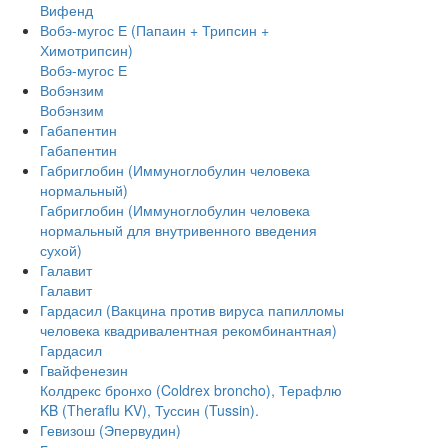
Вифенд
Вобэ-мугос Е (Папаин + Трипсин +
Химотрипсин)
Вобэ-мугос Е
Вобэнзим
Вобэнзим
Габапентин
Габапентин
Габриглобин (Иммуноглобулин человека
нормальный)
Габриглобин (Иммуноглобулин человека
нормальный для внутривенного введения
сухой)
Галавит
Галавит
Гардасил (Вакцина против вируса папилломы
человека квадривалентная рекомбинантная)
Гардасил
Гвайфенезин
Колдрекс бронхо (Coldrex broncho), Терафлю
KB (Theraflu KV), Туссин (Tussin).
Гевизош (Эпервудин)