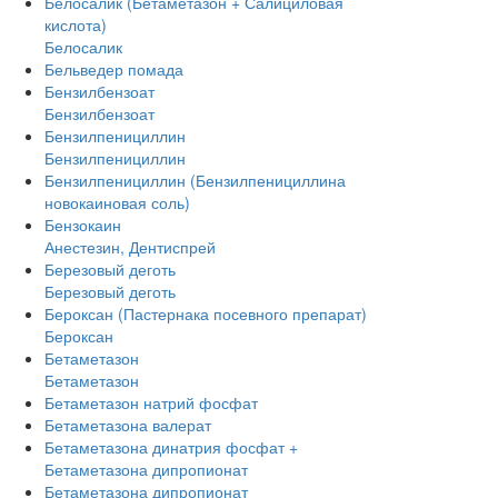
Белосалик (Бетаметазон + Салициловая
кислота)
Белосалик
Бельведер помада
Бензилбензоат
Бензилбензоат
Бензилпенициллин
Бензилпенициллин
Бензилпенициллин (Бензилпенициллина
новокаиновая соль)
Бензокаин
Анестезин, Дентиспрей
Березовый деготь
Березовый деготь
Бероксан (Пастернака посевного препарат)
Бероксан
Бетаметазон
Бетаметазон
Бетаметазон натрий фосфат
Бетаметазона валерат
Бетаметазона динатрия фосфат +
Бетаметазона дипропионат
Бетаметазона дипропионат