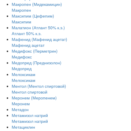
Макропен (Мидекамицин)
Макропен
Максипим (Цефепим)
Максипим
Малатион (Атлант 50% к.э.)
Атлант 50% к.э.
Мафенид (Мафенид ацетат)
Мафенид ацетат
Медифокс (Перметрин)
Медифокс
Медопред (Преднизолон)
Медопред
Мелоксикам
Мелоксикам
Ментол (Ментол спиртовой)
Ментол спиртовой
Меронем (Меропенем)
Меронем
Метадон
Метамизол натрий
Метамизол натрий
Метациклин