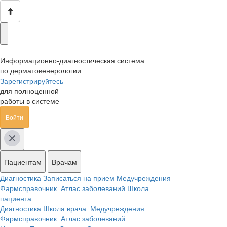
Информационно-диагностическая система
по дерматовенерологии
Зарегистрируйтесь
для полноценной
работы в системе
Войти
Пациентам
Врачам
Диагностика
Записаться на прием
Медучреждения
Фармсправочник
Атлас заболеваний
Школа
пациента
Диагностика
Школа врача
Медучреждения
Фармсправочник
Атлас заболеваний