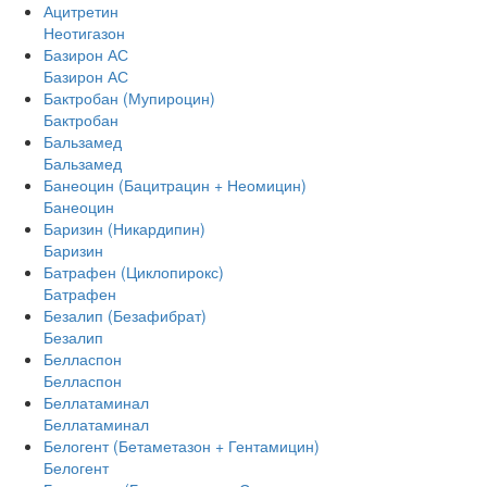
Ацитретин
Неотигазон
Базирон АС
Базирон АС
Бактробан (Мупироцин)
Бактробан
Бальзамед
Бальзамед
Банеоцин (Бацитрацин + Неомицин)
Банеоцин
Баризин (Никардипин)
Баризин
Батрафен (Циклопирокс)
Батрафен
Безалип (Безафибрат)
Безалип
Белласпон
Белласпон
Беллатаминал
Беллатаминал
Белогент (Бетаметазон + Гентамицин)
Белогент