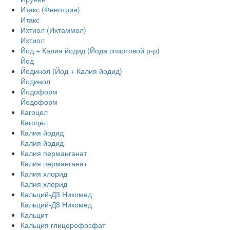
Итакс (Фенотрин)
Итакс
Ихтиол (Ихтаммол)
Ихтиол
Йод + Калия йодид (Йода спиртовой р-р)
Йод
Йодинол (Йод + Калия йодид)
Йодинол
Йодоформ
Йодоформ
Кагоцел
Кагоцел
Калия йодид
Калия йодид
Калия перманганат
Калия перманганат
Калия хлорид
Калия хлорид
Кальций-Д3 Никомед
Кальций-Д3 Никомед
Кальцит
Кальция глицерофосфат