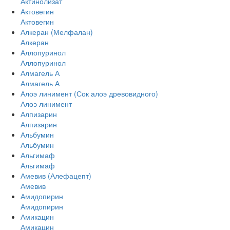
Актинолизат
Актовегин
Актовегин
Алкеран (Мелфалан)
Алкеран
Аллопуринол
Аллопуринол
Алмагель А
Алмагель А
Алоэ линимент (Сок алоэ древовидного)
Алоэ линимент
Алпизарин
Алпизарин
Альбумин
Альбумин
Альгимаф
Альгимаф
Амевив (Алефацепт)
Амевив
Амидопирин
Амидопирин
Амикацин
Амикацин