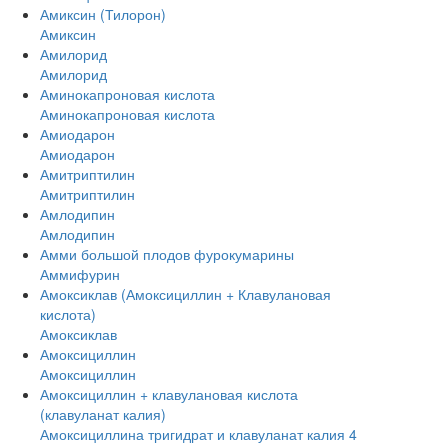
Амиксин (Тилорон)
Амиксин
Амилорид
Амилорид
Аминокапроновая кислота
Аминокапроновая кислота
Амиодарон
Амиодарон
Амитриптилин
Амитриптилин
Амлодипин
Амлодипин
Амми большой плодов фурокумарины
Аммифурин
Амоксиклав (Амоксициллин + Клавулановая
кислота)
Амоксиклав
Амоксициллин
Амоксициллин
Амоксициллин + клавулановая кислота
(клавуланат калия)
Амоксициллина тригидрат и клавуланат калия 4