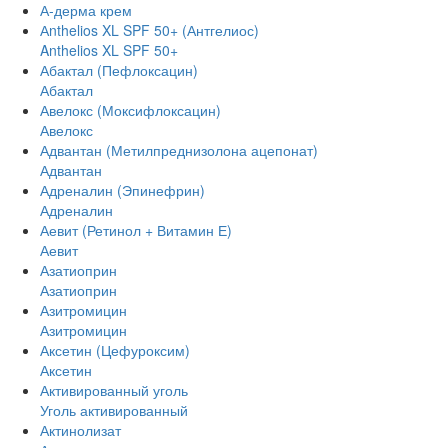
А-дерма крем
Аnthelios XL SPF 50+ (Антгелиос)
Anthelios XL SPF 50+
Абактал (Пефлоксацин)
Абактал
Авелокс (Моксифлоксацин)
Авелокс
Адвантан (Метилпреднизолона ацепонат)
Адвантан
Адреналин (Эпинефрин)
Адреналин
Аевит (Ретинол + Витамин Е)
Аевит
Азатиоприн
Азатиоприн
Азитромицин
Азитромицин
Аксетин (Цефуроксим)
Аксетин
Активированный уголь
Уголь активированный
Актинолизат