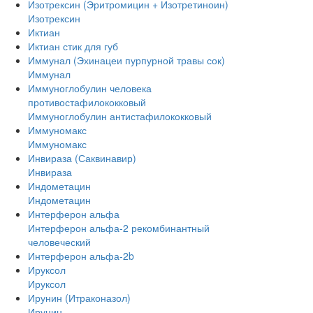
Изотрексин (Эритромицин + Изотретиноин)
Изотрексин
Иктиан
Иктиан стик для губ
Иммунал (Эхинацеи пурпурной травы сок)
Иммунал
Иммуноглобулин человека
противостафилококковый
Иммуноглобулин антистафилококковый
Иммуномакс
Иммуномакс
Инвираза (Саквинавир)
Инвираза
Индометацин
Индометацин
Интерферон альфа
Интерферон альфа-2 рекомбинантный
человеческий
Интерферон альфа-2b
Ируксол
Ируксол
Ирунин (Итраконазол)
Ирунин