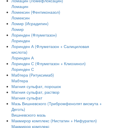
Ломацин (Ломефлоксацин)
Ломацин
Ломексин (Фентиконазол)
Ломексин
Ломир (Исрадипин)
Ломир
Лоринден (Флуметазон)
Лоринден
Лоринден А (Флуметазон + Салициловая
кислота)
Лоринден А
Лоринден С (Флуметазон + Клиохинол)
Лоринден С
Мабтера (Ритуксимаб)
Мабтера
Магния сульфат, порошок
Магния сульфат, раствор
Магния сульфат
Мазь Вишневского (Трибромфенолят висмута +
Деготь)
Вишневского мазь
Макмирор комплекс (Нистатин + Нифурател)
Макмирор комплекс