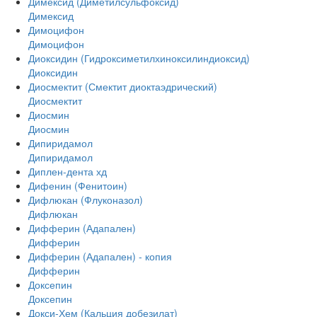
Димексид (Диметилсульфоксид)
Димексид
Димоцифон
Димоцифон
Диоксидин (Гидроксиметилхиноксилиндиоксид)
Диоксидин
Диосмектит (Смектит диоктаэдрический)
Диосмектит
Диосмин
Диосмин
Дипиридамол
Дипиридамол
Диплен-дента хд
Дифенин (Фенитоин)
Дифлюкан (Флуконазол)
Дифлюкан
Дифферин (Адапален)
Дифферин
Дифферин (Адапален) - копия
Дифферин
Доксепин
Доксепин
Докси-Хем (Кальция добезилат)