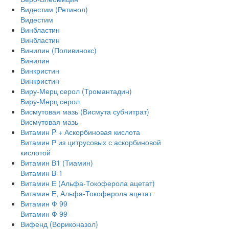
Видестим (Ретинол)
Видестим
Винбластин
Винбластин
Винилин (Поливинокс)
Винилин
Винкристин
Винкристин
Виру-Мерц серол (Тромантадин)
Виру-Мерц серол
Висмутовая мазь (Висмута субнитрат)
Висмутовая мазь
Витамин P + Аскорбиновая кислота
Витамин Р из цитрусовых с аскорбиновой
кислотой
Витамин В1 (Тиамин)
Витамин В-1
Витамин Е (Альфа-Токоферола ацетат)
Витамин Е, Альфа-Токоферола ацетат
Витамин Ф 99
Витамин Ф 99
Вифенд (Вориконазол)