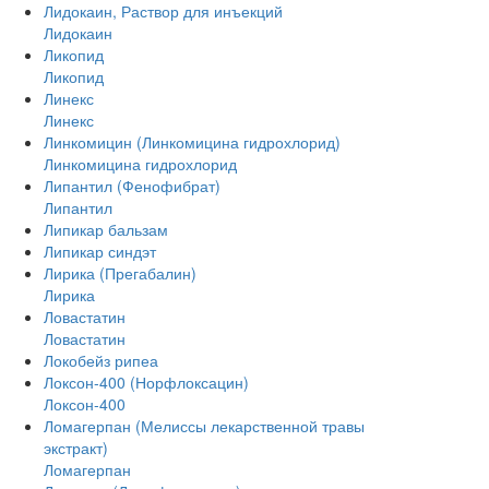
Лидокаин, Раствор для инъекций
Лидокаин
Ликопид
Ликопид
Линекс
Линекс
Линкомицин (Линкомицина гидрохлорид)
Линкомицина гидрохлорид
Липантил (Фенофибрат)
Липантил
Липикар бальзам
Липикар синдэт
Лирика (Прегабалин)
Лирика
Ловастатин
Ловастатин
Локобейз рипеа
Локсон-400 (Норфлоксацин)
Локсон-400
Ломагерпан (Мелиссы лекарственной травы
экстракт)
Ломагерпан