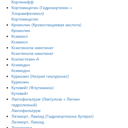
Кортинефф
Кортомицетин (Гидрокортизон +
Хлорамфеникол)
Кортомицетин
Кромолин (Кромоглициевая кислота)
Кромолин
Ксамиол
Ксамиол
Ксантинола никотинат
Ксантинола никотинат
Ксилестезин-А
Ксимедон
Ксимедон
Куриозин (Натрия гиалуронат)
Куриозин
Кутивейт (Флутиказон)
Кутивейт
Лактофильтрум (Лактулоза + Лигнин
гидролизный)
Лактофильтрум
Латикорт, Лакоид (Гидрокортизона бутират)
Латикорт, Лакоид
Левамизол