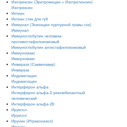
Изотрексин (Эритромицин + Изотретиноин)
Изотрексин
Иктиан
Иктиан стик для губ
Иммунал (Эхинацеи пурпурной травы сок)
Иммунал
Иммуноглобулин человека
противостафилококковый
Иммуноглобулин антистафилококковый
Иммуномакс
Иммуномакс
Инвираза (Саквинавир)
Инвираза
Индометацин
Индометацин
Интерферон альфа
Интерферон альфа-2 рекомбинантный
человеческий
Интерферон альфа-2b
Ируксол
Ируксол
Ирунин (Итраконазол)
Ирунин