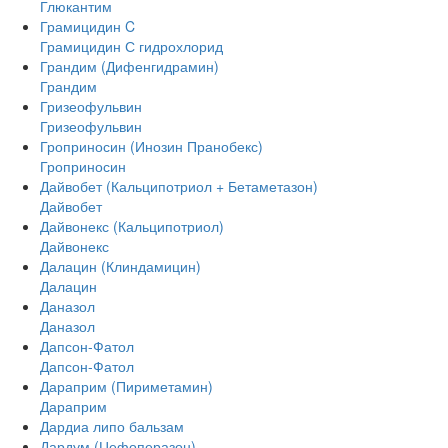
Глюкантим
Грамицидин C
Грамицидин С гидрохлорид
Грандим (Дифенгидрамин)
Грандим
Гризеофульвин
Гризеофульвин
Гроприносин (Инозин Пранобекс)
Гроприносин
Дайвобет (Кальципотриол + Бетаметазон)
Дайвобет
Дайвонекс (Кальципотриол)
Дайвонекс
Далацин (Клиндамицин)
Далацин
Даназол
Даназол
Дапсон-Фатол
Дапсон-Фатол
Дараприм (Пириметамин)
Дараприм
Дардиа липо бальзам
Дардум (Цефоперазон)