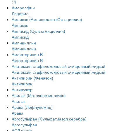
: 1
Аморолфин
Лоцерил
Ампиокс (Ампициллин+Оксациллин)
Ампиокс
Амписид (Сультамициллин)
Амписид
Ампициллин
Ампициллин
Амфотерицин B
Амфотерицин B
Анатоксин стафилококковый очищенный жидкий
Анатоксин стафилококковый очищенный жидкий
Антипирин (Феназон)
Антипирин
Антиружер
Апилак (Маточное молочко)
Апилак
Арава (Лефлуномид)
Арава
Аргосульфан (Сульфатиазол серебра)
Аргосульфан
АСД паста