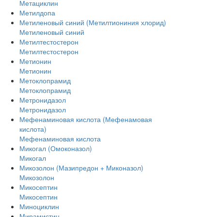
Метациклин
Метилдопа
Метиленовый синий (Метилтиониния хлорид)
Метиленовый синий
Метилтестостерон
Метилтестостерон
Метионин
Метионин
Метоклопрамид
Метоклопрамид
Метронидазол
Метронидазол
Мефенаминовая кислота (Мефенамовая
кислота)
Мефенаминовая кислота
Микогал (Омоконазол)
Микогал
Микозолон (Мазипредон + Миконазол)
Микозолон
Микосептин
Микосептин
Миноциклин
Мирамистин