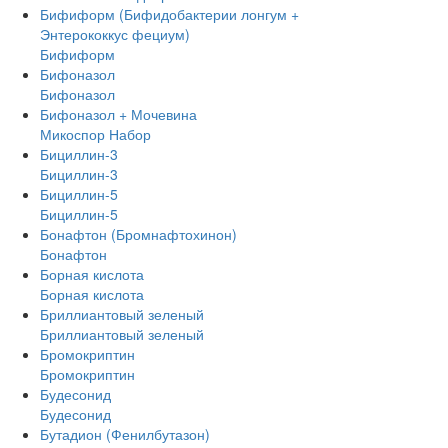
Бифиформ (Бифидобактерии лонгум +
Энтерококкус фециум)
Бифиформ
Бифоназол
Бифоназол
Бифоназол + Мочевина
Микоспор Набор
Бициллин-3
Бициллин-3
Бициллин-5
Бициллин-5
Бонафтон (Бромнафтохинон)
Бонафтон
Борная кислота
Борная кислота
Бриллиантовый зеленый
Бриллиантовый зеленый
Бромокриптин
Бромокриптин
Будесонид
Будесонид
Бутадион (Фенилбутазон)