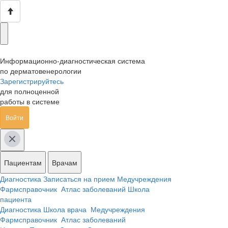
Информационно-диагностическая система
по дерматовенерологии
Зарегистрируйтесь
для полноценной
работы в системе
Войти
Пациентам
Врачам
Диагностика
Записаться на прием
Медучреждения
Фармсправочник
Атлас заболеваний
Школа
пациента
Диагностика
Школа врача
Медучреждения
Фармсправочник
Атлас заболеваний