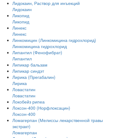
Лидокаин, Раствор для инъекций
Лидокаин
Ликопид
Ликопид
Линекс
Линекс
Линкомицин (Линкомицина гидрохлорид)
Линкомицина гидрохлорид
Липантил (Фенофибрат)
Липантил
Липикар бальзам
Липикар синдэт
Лирика (Прегабалин)
Лирика
Ловастатин
Ловастатин
Локобейз рипеа
Локсон-400 (Норфлоксацин)
Локсон-400
Ломагерпан (Мелиссы лекарственной травы
экстракт)
Ломагерпан