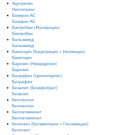
Ацитретин
Неотигазон
Базирон АС
Базирон АС
Бактробан (Мупироцин)
Бактробан
Бальзамед
Бальзамед
Банеоцин (Бацитрацин + Неомицин)
Банеоцин
Баризин (Никардипин)
Баризин
Батрафен (Циклопирокс)
Батрафен
Безалип (Безафибрат)
Безалип
Белласпон
Белласпон
Беллатаминал
Беллатаминал
Белогент (Бетаметазон + Гентамицин)
Белогент