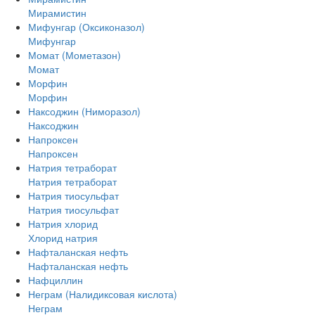
Мирамистин
Мифунгар (Оксиконазол)
Мифунгар
Момат (Мометазон)
Момат
Морфин
Морфин
Наксоджин (Ниморазол)
Наксоджин
Напроксен
Напроксен
Натрия тетраборат
Натрия тетраборат
Натрия тиосульфат
Натрия тиосульфат
Натрия хлорид
Хлорид натрия
Нафталанская нефть
Нафталанская нефть
Нафциллин
Неграм (Налидиксовая кислота)
Неграм