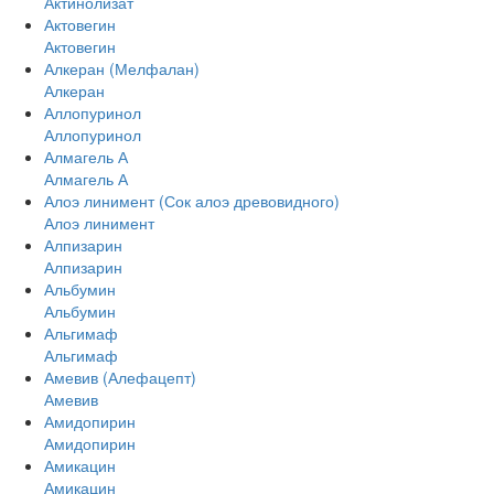
Актинолизат
Актовегин
Актовегин
Алкеран (Мелфалан)
Алкеран
Аллопуринол
Аллопуринол
Алмагель А
Алмагель А
Алоэ линимент (Сок алоэ древовидного)
Алоэ линимент
Алпизарин
Алпизарин
Альбумин
Альбумин
Альгимаф
Альгимаф
Амевив (Алефацепт)
Амевив
Амидопирин
Амидопирин
Амикацин
Амикацин