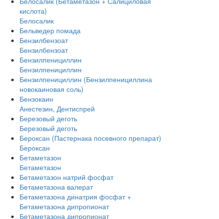
Белосалик (Бетаметазон + Салициловая
кислота)
Белосалик
Бельведер помада
Бензилбензоат
Бензилбензоат
Бензилпенициллин
Бензилпенициллин
Бензилпенициллин (Бензилпенициллина
новокаиновая соль)
Бензокаин
Анестезин, Дентиспрей
Березовый деготь
Березовый деготь
Бероксан (Пастернака посевного препарат)
Бероксан
Бетаметазон
Бетаметазон
Бетаметазон натрий фосфат
Бетаметазона валерат
Бетаметазона динатрия фосфат +
Бетаметазона дипропионат
Бетаметазона дипропионат