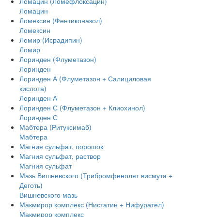
Ломацин (Ломефлоксацин)
Ломацин
Ломексин (Фентиконазол)
Ломексин
Ломир (Исрадипин)
Ломир
Лоринден (Флуметазон)
Лоринден
Лоринден А (Флуметазон + Салициловая
кислота)
Лоринден А
Лоринден С (Флуметазон + Клиохинол)
Лоринден С
Мабтера (Ритуксимаб)
Мабтера
Магния сульфат, порошок
Магния сульфат, раствор
Магния сульфат
Мазь Вишневского (Трибромфенолят висмута +
Деготь)
Вишневского мазь
Макмирор комплекс (Нистатин + Нифурател)
Макмирор комплекс