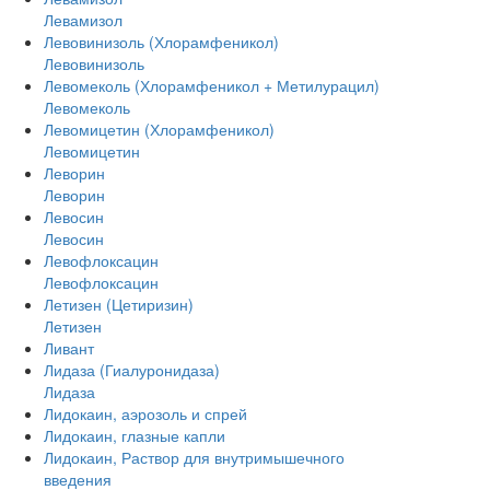
Левамизол
Левовинизоль (Хлорамфеникол)
Левовинизоль
Левомеколь (Хлорамфеникол + Метилурацил)
Левомеколь
Левомицетин (Хлорамфеникол)
Левомицетин
Леворин
Леворин
Левосин
Левосин
Левофлоксацин
Левофлоксацин
Летизен (Цетиризин)
Летизен
Ливант
Лидаза (Гиалуронидаза)
Лидаза
Лидокаин, аэрозоль и спрей
Лидокаин, глазные капли
Лидокаин, Раствор для внутримышечного
введения