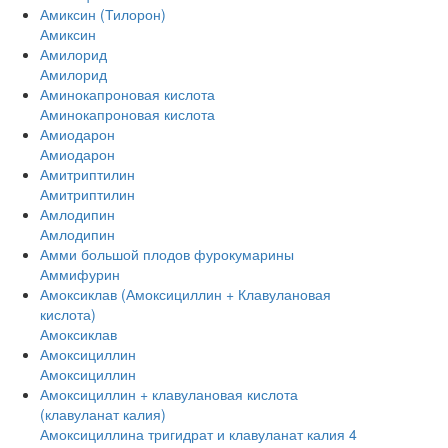
Амиксин (Тилорон)
Амиксин
Амилорид
Амилорид
Аминокапроновая кислота
Аминокапроновая кислота
Амиодарон
Амиодарон
Амитриптилин
Амитриптилин
Амлодипин
Амлодипин
Амми большой плодов фурокумарины
Аммифурин
Амоксиклав (Амоксициллин + Клавулановая
кислота)
Амоксиклав
Амоксициллин
Амоксициллин
Амоксициллин + клавулановая кислота
(клавуланат калия)
Амоксициллина тригидрат и клавуланат калия 4