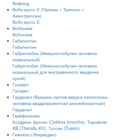
Вифенд
Вобэ-мугос Е (Папаин + Трипсин +
Химотрипсин)
Вобэ-мугос Е
Вобэнзим
Вобэнзим
Габапентин
Габапентин
Габриглобин (Иммуноглобулин человека
нормальный)
Габриглобин (Иммуноглобулин человека
нормальный для внутривенного введения
сухой)
Галавит
Галавит
Гардасил (Вакцина против вируса папилломы
человека квадривалентная рекомбинантная)
Гардасил
Гвайфенезин
Колдрекс бронхо (Coldrex broncho), Терафлю
KB (Theraflu KV), Туссин (Tussin).
Гевизош (Эпервудин)