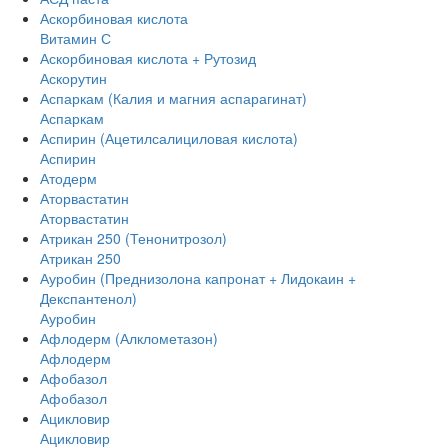
Аскорбиновая кислота
Витамин С
Аскорбиновая кислота + Рутозид
Аскорутин
Аспаркам (Калия и магния аспарагинат)
Аспаркам
Аспирин (Ацетилсалициловая кислота)
Аспирин
Атодерм
Аторвастатин
Аторвастатин
Атрикан 250 (Тенонитрозол)
Атрикан 250
Ауробин (Преднизолона капронат + Лидокаин +
Декспантенол)
Ауробин
Афлодерм (Алклометазон)
Афлодерм
Афобазол
Афобазол
Ацикловир
Ацикловир