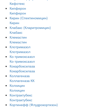
Кефотекс
Кипферон
Кипферон
Кирин (Спектиномицин)
Кирин
Клабакс (Кларитромицин)
Клабакс
Клемастин
Клемастин
Клотримазол
Клотримазол
Ко-тримоксазол
Ко-тримоксазол
Кокарбоксилаза
Кокарбоксилаза
Коллагеназа
Коллагеназа КК
Колхицин
Колхицин
Контрактубекс
Контрактубекс
Кортинефф (Флудрокортизон)