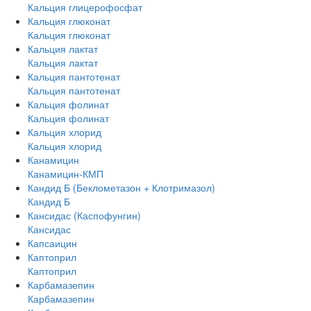
Кальция глицерофосфат
Кальция глюконат
Кальция глюконат
Кальция лактат
Кальция лактат
Кальция пантотенат
Кальция пантотенат
Кальция фолинат
Кальция фолинат
Кальция хлорид
Кальция хлорид
Канамицин
Канамицин-КМП
Кандид Б (Беклометазон + Клотримазол)
Кандид Б
Кансидас (Каспофунгин)
Кансидас
Капсаицин
Каптоприл
Каптоприл
Карбамазепин
Карбамазепин