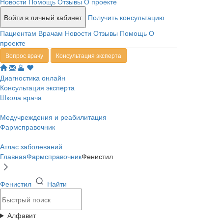
Новости
Помощь
Отзывы
О проекте
Войти в личный кабинет
Получить консультацию
Пациентам
Врачам
Новости
Отзывы
Помощь
О
проекте
Вопрос врачу
Консультация эксперта
Диагностика онлайн
Консультация эксперта
Школа врача
Медучреждения и реабилитация
Фармсправочник
Атлас заболеваний
Главная
Фармсправочник
Фенистил
Фенистил
Найти
Алфавит