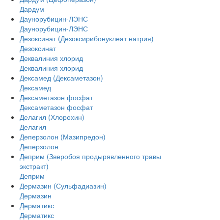
Дардум
Даунорубицин-ЛЭНС
Даунорубицин-ЛЭНС
Дезоксинат (Дезоксирибонуклеат натрия)
Дезоксинат
Деквалиния хлорид
Деквалиния хлорид
Дексамед (Дексаметазон)
Дексамед
Дексаметазон фосфат
Дексаметазон фосфат
Делагил (Хлорохин)
Делагил
Деперзолон (Мазипредон)
Деперзолон
Деприм (Зверобоя продырявленного травы
экстракт)
Деприм
Дермазин (Сульфадиазин)
Дермазин
Дерматикс
Дерматикс