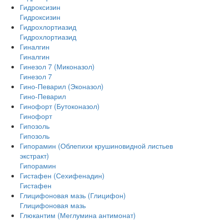
Гидроксизин
Гидроксизин
Гидрохлортиазид
Гидрохлортиазид
Гиналгин
Гиналгин
Гинезол 7 (Миконазол)
Гинезол 7
Гино-Певарил (Эконазол)
Гино-Певарил
Гинофорт (Бутоконазол)
Гинофорт
Гипозоль
Гипозоль
Гипорамин (Облепихи крушиновидной листьев
экстракт)
Гипорамин
Гистафен (Сехифенадин)
Гистафен
Глицифоновая мазь (Глицифон)
Глицифоновая мазь
Глюкантим (Меглумина антимонат)