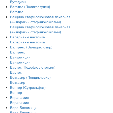
Бутадион
Ваготил (Поликрезулен)
Ваготил
Вакцина стафилококковая лечебная
(Антифагин стафилококковый)
Вакцина стафилококковая лечебная
(Антифагин стафилококковый)
Валерианы настойка
Валерианы настойка
Валтрекс (Валацикловир)
Валтрекс
Ванкомицин
Ванкомицин
Вартек (Подофиллотоксин)
Вартек
Вектавир (Пенцикловир)
Вектавир
Вентер (Сукральфат)
Вентер
Верапамил
Верапамил
Веро-Блеомицин
Веро-Блеомицин