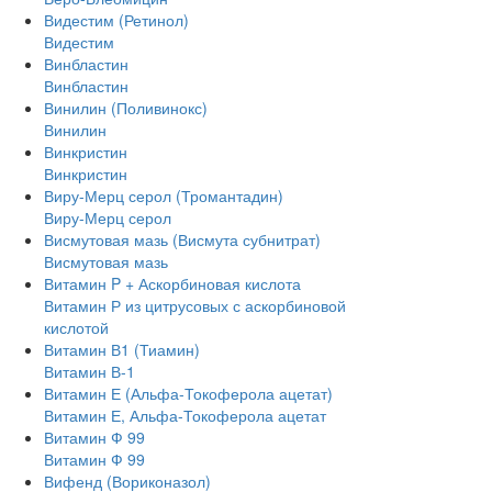
Видестим (Ретинол)
Видестим
Винбластин
Винбластин
Винилин (Поливинокс)
Винилин
Винкристин
Винкристин
Виру-Мерц серол (Тромантадин)
Виру-Мерц серол
Висмутовая мазь (Висмута субнитрат)
Висмутовая мазь
Витамин P + Аскорбиновая кислота
Витамин Р из цитрусовых с аскорбиновой
кислотой
Витамин В1 (Тиамин)
Витамин В-1
Витамин Е (Альфа-Токоферола ацетат)
Витамин Е, Альфа-Токоферола ацетат
Витамин Ф 99
Витамин Ф 99
Вифенд (Вориконазол)