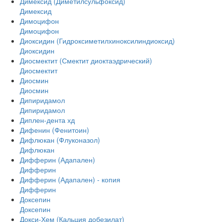
Димексид (Диметилсульфоксид)
Димексид
Димоцифон
Димоцифон
Диоксидин (Гидроксиметилхиноксилиндиоксид)
Диоксидин
Диосмектит (Смектит диоктаэдрический)
Диосмектит
Диосмин
Диосмин
Дипиридамол
Дипиридамол
Диплен-дента хд
Дифенин (Фенитоин)
Дифлюкан (Флуконазол)
Дифлюкан
Дифферин (Адапален)
Дифферин
Дифферин (Адапален) - копия
Дифферин
Доксепин
Доксепин
Докси-Хем (Кальция добезилат)