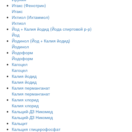
Итакс (Фенотрин)
Итакс
Ихтиол (Ихтаммол)
Ихтиол
Йод + Калия йодид (Йода спиртовой р-р)
Йод
Йодинол (Йод + Калия йодид)
Йодинол
Йодоформ
Йодоформ
Кагоцел
Кагоцел
Калия йодид
Калия йодид
Калия перманганат
Калия перманганат
Калия хлорид
Калия хлорид
Кальций-Д3 Никомед
Кальций-Д3 Никомед
Кальцит
Кальция глицерофосфат