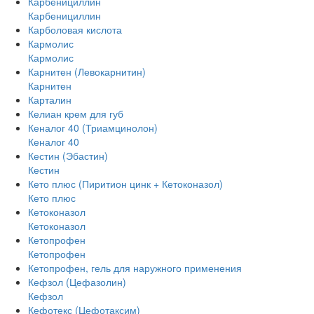
Карбенициллин
Карбенициллин
Карболовая кислота
Кармолис
Кармолис
Карнитен (Левокарнитин)
Карнитен
Карталин
Келиан крем для губ
Кеналог 40 (Триамцинолон)
Кеналог 40
Кестин (Эбастин)
Кестин
Кето плюс (Пиритион цинк + Кетоконазол)
Кето плюс
Кетоконазол
Кетоконазол
Кетопрофен
Кетопрофен
Кетопрофен, гель для наружного применения
Кефзол (Цефазолин)
Кефзол
Кефотекс (Цефотаксим)