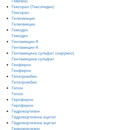
Гевизош
Гексорал (Гексэтидин)
Гексорал
Гелиомицин
Гелиомицин
Гемодез
Гемодез
Гентамицин-К
Гентамицин-К
Гентамицина сульфат (наружно)
Гентамицина сульфат
Генферон
Генферон
Гепатромбин
Гепатромбин
Гепон
Гепон
Герпферон
Герпферон
Гидрокортизон
Гидрокортизона ацетат
Гидрокортизона ацетат
Гидрокортизон