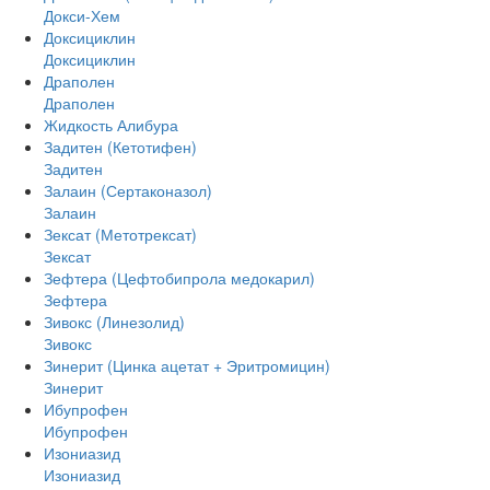
Докси-Хем
Доксициклин
Доксициклин
Драполен
Драполен
Жидкость Алибура
Задитен (Кетотифен)
Задитен
Залаин (Сертаконазол)
Залаин
Зексат (Метотрексат)
Зексат
Зефтера (Цефтобипрола медокарил)
Зефтера
Зивокс (Линезолид)
Зивокс
Зинерит (Цинка ацетат + Эритромицин)
Зинерит
Ибупрофен
Ибупрофен
Изониазид
Изониазид