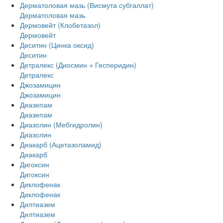
Дерматоловая мазь (Висмута субгаллат)
Дерматоловая мазь
Дермовейт (Клобетазол)
Дермовейт
Деситин (Цинка оксид)
Деситин
Детралекс (Диосмин + Гесперидин)
Детралекс
Джозамицин
Джозамицин
Диазепам
Диазепам
Диазолин (Мебгидролин)
Диазолин
Диакарб (Ацетазоламид)
Диакарб
Дигоксин
Дигоксин
Диклофенак
Диклофенак
Дилтиазем
Дилтиазем