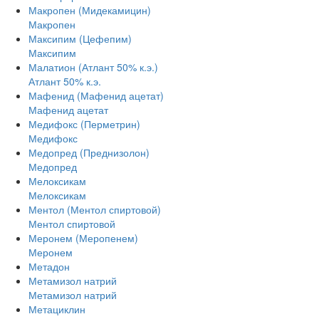
Макропен (Мидекамицин)
Макропен
Максипим (Цефепим)
Максипим
Малатион (Атлант 50% к.э.)
Атлант 50% к.э.
Мафенид (Мафенид ацетат)
Мафенид ацетат
Медифокс (Перметрин)
Медифокс
Медопред (Преднизолон)
Медопред
Мелоксикам
Мелоксикам
Ментол (Ментол спиртовой)
Ментол спиртовой
Меронем (Меропенем)
Меронем
Метадон
Метамизол натрий
Метамизол натрий
Метациклин