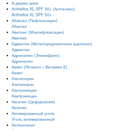
А-дерма крем
Аnthelios XL SPF 50+ (Антгелиос)
Anthelios XL SPF 50+
Абактал (Пефлоксацин)
Абактал
Авелокс (Моксифлоксацин)
Авелокс
Адвантан (Метилпреднизолона ацепонат)
Адвантан
Адреналин (Эпинефрин)
Адреналин
Аевит (Ретинол + Витамин Е)
Аевит
Азатиоприн
Азатиоприн
Азитромицин
Азитромицин
Аксетин (Цефуроксим)
Аксетин
Активированный уголь
Уголь активированный
Актинолизат