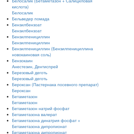
Белосалик (Бетаметазон + Салициловая
кислота)
Белосалик
Бельведер помада
Бензилбензоат
Бензилбензоат
Бензилпенициллин
Бензилпенициллин
Бензилпенициллин (Бензилпенициллина
новокаиновая соль)
Бензокаин
Анестезин, Дентиспрей
Березовый деготь
Березовый деготь
Бероксан (Пастернака посевного препарат)
Бероксан
Бетаметазон
Бетаметазон
Бетаметазон натрий фосфат
Бетаметазона валерат
Бетаметазона динатрия фосфат +
Бетаметазона дипропионат
Бетаметазона дипропионат