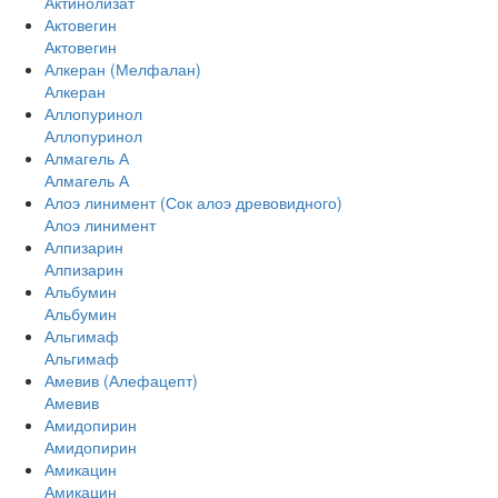
Актинолизат
Актовегин
Актовегин
Алкеран (Мелфалан)
Алкеран
Аллопуринол
Аллопуринол
Алмагель А
Алмагель А
Алоэ линимент (Сок алоэ древовидного)
Алоэ линимент
Алпизарин
Алпизарин
Альбумин
Альбумин
Альгимаф
Альгимаф
Амевив (Алефацепт)
Амевив
Амидопирин
Амидопирин
Амикацин
Амикацин