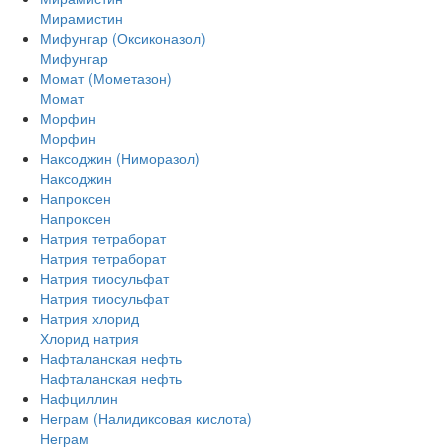
Мирамистин
Мифунгар (Оксиконазол)
Мифунгар
Момат (Мометазон)
Момат
Морфин
Морфин
Наксоджин (Ниморазол)
Наксоджин
Напроксен
Напроксен
Натрия тетраборат
Натрия тетраборат
Натрия тиосульфат
Натрия тиосульфат
Натрия хлорид
Хлорид натрия
Нафталанская нефть
Нафталанская нефть
Нафциллин
Неграм (Налидиксовая кислота)
Неграм