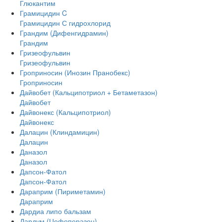
Глюкантим
Грамицидин C
Грамицидин С гидрохлорид
Грандим (Дифенгидрамин)
Грандим
Гризеофульвин
Гризеофульвин
Гроприносин (Инозин Пранобекс)
Гроприносин
Дайвобет (Кальципотриол + Бетаметазон)
Дайвобет
Дайвонекс (Кальципотриол)
Дайвонекс
Далацин (Клиндамицин)
Далацин
Даназол
Даназол
Дапсон-Фатол
Дапсон-Фатол
Дараприм (Пириметамин)
Дараприм
Дардиа липо бальзам
Дардум (Цефоперазон)