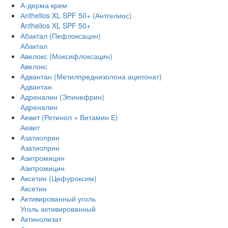
А-дерма крем
Аnthelios XL SPF 50+ (Антгелиос)
Anthelios XL SPF 50+
Абактал (Пефлоксацин)
Абактал
Авелокс (Моксифлоксацин)
Авелокс
Адвантан (Метилпреднизолона ацепонат)
Адвантан
Адреналин (Эпинефрин)
Адреналин
Аевит (Ретинол + Витамин Е)
Аевит
Азатиоприн
Азатиоприн
Азитромицин
Азитромицин
Аксетин (Цефуроксим)
Аксетин
Активированный уголь
Уголь активированный
Актинолизат