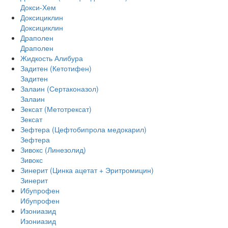
Докси-Хем
Доксициклин
Доксициклин
Драполен
Драполен
Жидкость Алибура
Задитен (Кетотифен)
Задитен
Залаин (Сертаконазол)
Залаин
Зексат (Метотрексат)
Зексат
Зефтера (Цефтобипрола медокарил)
Зефтера
Зивокс (Линезолид)
Зивокс
Зинерит (Цинка ацетат + Эритромицин)
Зинерит
Ибупрофен
Ибупрофен
Изониазид
Изониазид