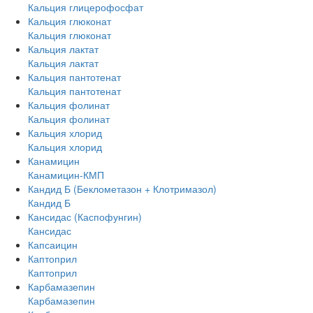
Кальция глицерофосфат
Кальция глюконат
Кальция глюконат
Кальция лактат
Кальция лактат
Кальция пантотенат
Кальция пантотенат
Кальция фолинат
Кальция фолинат
Кальция хлорид
Кальция хлорид
Канамицин
Канамицин-КМП
Кандид Б (Беклометазон + Клотримазол)
Кандид Б
Кансидас (Каспофунгин)
Кансидас
Капсаицин
Каптоприл
Каптоприл
Карбамазепин
Карбамазепин