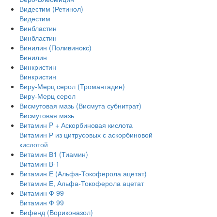
Видестим (Ретинол)
Видестим
Винбластин
Винбластин
Винилин (Поливинокс)
Винилин
Винкристин
Винкристин
Виру-Мерц серол (Тромантадин)
Виру-Мерц серол
Висмутовая мазь (Висмута субнитрат)
Висмутовая мазь
Витамин P + Аскорбиновая кислота
Витамин Р из цитрусовых с аскорбиновой
кислотой
Витамин В1 (Тиамин)
Витамин В-1
Витамин Е (Альфа-Токоферола ацетат)
Витамин Е, Альфа-Токоферола ацетат
Витамин Ф 99
Витамин Ф 99
Вифенд (Вориконазол)