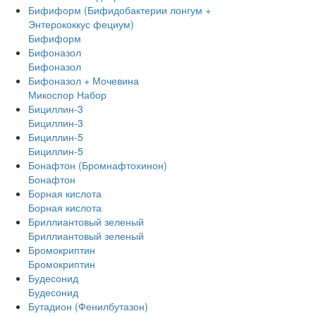
Бифиформ (Бифидобактерии лонгум +
Энтерококкус фециум)
Бифиформ
Бифоназол
Бифоназол
Бифоназол + Мочевина
Микоспор Набор
Бициллин-3
Бициллин-3
Бициллин-5
Бициллин-5
Бонафтон (Бромнафтохинон)
Бонафтон
Борная кислота
Борная кислота
Бриллиантовый зеленый
Бриллиантовый зеленый
Бромокриптин
Бромокриптин
Будесонид
Будесонид
Бутадион (Фенилбутазон)