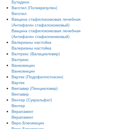
Бутадион
Ваготил (Поликрезулен)
Ваготил
Вакцина стафилококковая лечебная
(Антифагин стафилококковый)
Вакцина стафилококковая лечебная
(Антифагин стафилококковый)
Валерианы настойка
Валерианы настойка
Валтрекс (Валацикловир)
Валтрекс
Ванкомицин
Ванкомицин
Вартек (Подофиллотоксин)
Вартек
Вектавир (Пенцикловир)
Вектавир
Вентер (Сукральфат)
Вентер
Верапамил
Верапамил
Веро-Блеомицин
Веро-Блеомицин