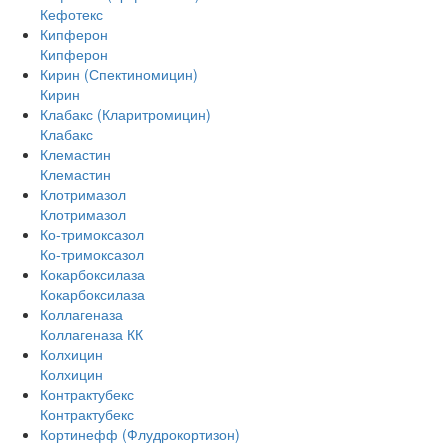
Кефотекс
Кипферон
Кипферон
Кирин (Спектиномицин)
Кирин
Клабакс (Кларитромицин)
Клабакс
Клемастин
Клемастин
Клотримазол
Клотримазол
Ко-тримоксазол
Ко-тримоксазол
Кокарбоксилаза
Кокарбоксилаза
Коллагеназа
Коллагеназа КК
Колхицин
Колхицин
Контрактубекс
Контрактубекс
Кортинефф (Флудрокортизон)