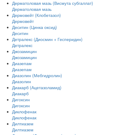
Дерматоловая мазь (Висмута субгаллат)
Дерматоловая мазь
Дермовейт (Клобетазол)
Дермовейт
Деситин (Цинка оксид)
Деситин
Детралекс (Диосмин + Гесперидин)
Детралекс
Джозамицин
Джозамицин
Диазепам
Диазепам
Диазолин (Мебгидролин)
Диазолин
Диакарб (Ацетазоламид)
Диакарб
Дигоксин
Дигоксин
Диклофенак
Диклофенак
Дилтиазем
Дилтиазем