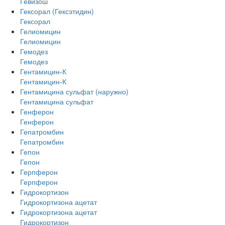
Гевизош
Гексорал (Гексэтидин)
Гексорал
Гелиомицин
Гелиомицин
Гемодез
Гемодез
Гентамицин-К
Гентамицин-К
Гентамицина сульфат (наружно)
Гентамицина сульфат
Генферон
Генферон
Гепатромбин
Гепатромбин
Гепон
Гепон
Герпферон
Герпферон
Гидрокортизон
Гидрокортизона ацетат
Гидрокортизона ацетат
Гидрокортизон