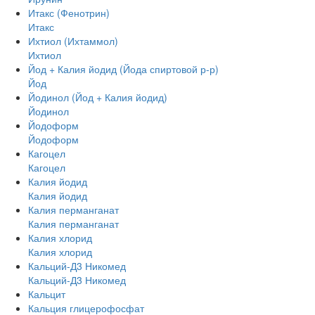
Итакс (Фенотрин)
Итакс
Ихтиол (Ихтаммол)
Ихтиол
Йод + Калия йодид (Йода спиртовой р-р)
Йод
Йодинол (Йод + Калия йодид)
Йодинол
Йодоформ
Йодоформ
Кагоцел
Кагоцел
Калия йодид
Калия йодид
Калия перманганат
Калия перманганат
Калия хлорид
Калия хлорид
Кальций-Д3 Никомед
Кальций-Д3 Никомед
Кальцит
Кальция глицерофосфат