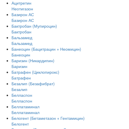
Ацитретин
Неотигазон
Базирон АС
Базирон АС
Бактробан (Мупироцин)
Бактробан
Бальзамед
Бальзамед
Банеоцин (Бацитрацин + Неомицин)
Банеоцин
Баризин (Никардипин)
Баризин
Батрафен (Циклопирокс)
Батрафен
Безалип (Безафибрат)
Безалип
Белласпон
Белласпон
Беллатаминал
Беллатаминал
Белогент (Бетаметазон + Гентамицин)
Белогент