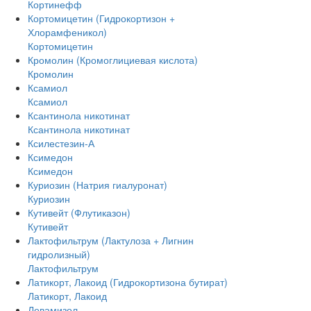
Кортинефф
Кортомицетин (Гидрокортизон +
Хлорамфеникол)
Кортомицетин
Кромолин (Кромоглициевая кислота)
Кромолин
Ксамиол
Ксамиол
Ксантинола никотинат
Ксантинола никотинат
Ксилестезин-А
Ксимедон
Ксимедон
Куриозин (Натрия гиалуронат)
Куриозин
Кутивейт (Флутиказон)
Кутивейт
Лактофильтрум (Лактулоза + Лигнин
гидролизный)
Лактофильтрум
Латикорт, Лакоид (Гидрокортизона бутират)
Латикорт, Лакоид
Левамизол