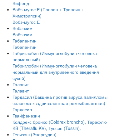
Вифенд
Вобэ-мугос Е (Папаин + Трипсин +
Химотрипсин)
Вобэ-мугос Е
Вобэнзим
Вобэнзим
Габапентин
Габапентин
Габриглобин (Иммуноглобулин человека
нормальный)
Габриглобин (Иммуноглобулин человека
нормальный для внутривенного введения
сухой)
Галавит
Галавит
Гардасил (Вакцина против вируса папилломы
человека квадривалентная рекомбинантная)
Гардасил
Гвайфенезин
Колдрекс бронхо (Coldrex broncho), Терафлю
KB (Theraflu KV), Туссин (Tussin).
Гевизош (Эпервудин)