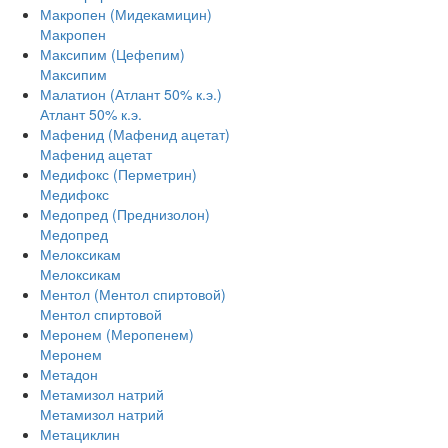
Макропен (Мидекамицин)
Макропен
Максипим (Цефепим)
Максипим
Малатион (Атлант 50% к.э.)
Атлант 50% к.э.
Мафенид (Мафенид ацетат)
Мафенид ацетат
Медифокс (Перметрин)
Медифокс
Медопред (Преднизолон)
Медопред
Мелоксикам
Мелоксикам
Ментол (Ментол спиртовой)
Ментол спиртовой
Меронем (Меропенем)
Меронем
Метадон
Метамизол натрий
Метамизол натрий
Метациклин