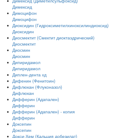
Димексид (Диметилсульфоксид)
Димексид
Димоцифон
Димоцифон
Диоксидин (Гидроксиметилхиноксилиндиоксид)
Диоксидин
Диосмектит (Смектит диоктаэдрический)
Диосмектит
Диосмин
Диосмин
Дипиридамол
Дипиридамол
Диплен-дента хд
Дифенин (Фенитоин)
Дифлюкан (Флуконазол)
Дифлюкан
Дифферин (Адапален)
Дифферин
Дифферин (Адапален) - копия
Дифферин
Доксепин
Доксепин
Докси-Хем (Кальция добезилат)