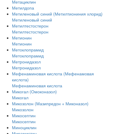
Метациклин
Метилдопа
Метиленовый синий (Метилтиониния хлорид)
Метиленовый синий
Метилтестостерон
Метилтестостерон
Метионин
Метионин
Метоклопрамид
Метоклопрамид
Метронидазол
Метронидазол
Мефенаминовая кислота (Мефенамовая
кислота)
Мефенаминовая кислота
Микогал (Омоконазол)
Микогал
Микозолон (Мазипредон + Миконазол)
Микозолон
Микосептин
Микосептин
Миноциклин
Мирамистин