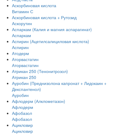
Аскорбиновая кислота
Витамин С
Аскорбиновая кислота + Рутозид
Аскорутин
Аспаркам (Калия и магния аспарагинат)
Аспаркам
Аспирин (Ацетилсалициловая кислота)
Аспирин
Атодерм
Аторвастатин
Аторвастатин
Атрикан 250 (Тенонитрозол)
Атрикан 250
Ауробин (Преднизолона капронат + Лидокаин +
Декспантенол)
Ауробин
Афлодерм (Алклометазон)
Афлодерм
Афобазол
Афобазол
Ацикловир
Ацикловир