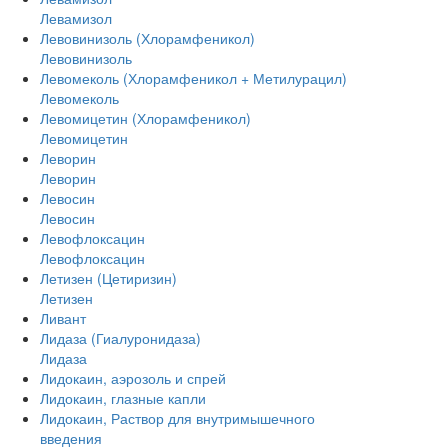
Левамизол
Левовинизоль (Хлорамфеникол)
Левовинизоль
Левомеколь (Хлорамфеникол + Метилурацил)
Левомеколь
Левомицетин (Хлорамфеникол)
Левомицетин
Леворин
Леворин
Левосин
Левосин
Левофлоксацин
Левофлоксацин
Летизен (Цетиризин)
Летизен
Ливант
Лидаза (Гиалуронидаза)
Лидаза
Лидокаин, аэрозоль и спрей
Лидокаин, глазные капли
Лидокаин, Раствор для внутримышечного
введения