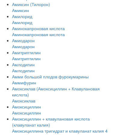
Амиксин (Тилорон)
Амиксин
Амилорид
Амилорид
Аминокапроновая кислота
Аминокапроновая кислота
Амиодарон
Амиодарон
Амитриптилин
Амитриптилин
Амлодипин
Амлодипин
Амми большой плодов фурокумарины
Аммифурин
Амоксиклав (Амоксициллин + Клавулановая
кислота)
Амоксиклав
Амоксициллин
Амоксициллин
Амоксициллин + клавулановая кислота
(клавуланат калия)
Амоксициллина тригидрат и клавуланат калия 4