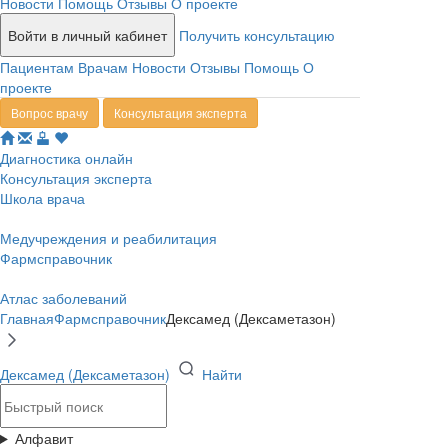
Новости
Помощь
Отзывы
О проекте
Войти в личный кабинет
Получить консультацию
Пациентам
Врачам
Новости
Отзывы
Помощь
О
проекте
Вопрос врачу
Консультация эксперта
Диагностика онлайн
Консультация эксперта
Школа врача
Медучреждения и реабилитация
Фармсправочник
Атлас заболеваний
Главная
Фармсправочник
Дексамед (Дексаметазон)
Дексамед (Дексаметазон)
Найти
Алфавит