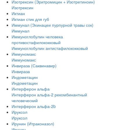
Изотрексин (Эритромицин + Изотретиноин)
Изотрексин
Иктиан
Иктиан стик для губ
Иммунал (Эхинацеи пурпурной травы сок)
Иммунал
Иммуноглобулин человека
противостафилококковый
Иммуноглобулин антистафилококковый
Иммуномакс
Иммуномакс
Инвираза (Саквинавир)
Инвираза
Индометацин
Индометацин
Интерферон альфа
Интерферон альфа-2 рекомбинантный
человеческий
Интерферон альфа-2b
Ируксол
Ируксол
Ирунин (Итраконазол)
Ирунин