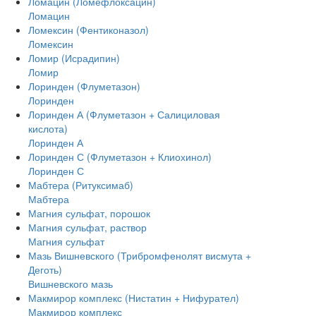
Ломацин (Ломефлоксацин)
Ломацин
Ломексин (Фентиконазол)
Ломексин
Ломир (Исрадипин)
Ломир
Лоринден (Флуметазон)
Лоринден
Лоринден А (Флуметазон + Салициловая
кислота)
Лоринден А
Лоринден С (Флуметазон + Клиохинол)
Лоринден С
Мабтера (Ритуксимаб)
Мабтера
Магния сульфат, порошок
Магния сульфат, раствор
Магния сульфат
Мазь Вишневского (Трибромфенолят висмута +
Деготь)
Вишневского мазь
Макмирор комплекс (Нистатин + Нифурател)
Макмирор комплекс