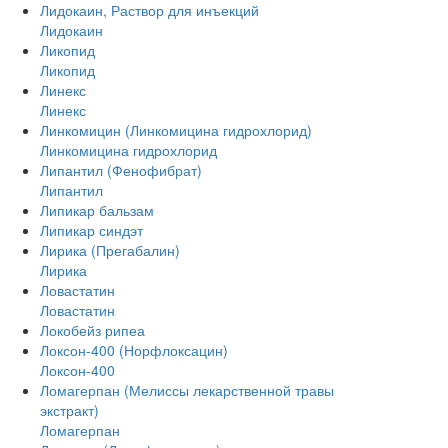
Лидокаин, Раствор для инъекций
Лидокаин
Ликопид
Ликопид
Линекс
Линекс
Линкомицин (Линкомицина гидрохлорид)
Линкомицина гидрохлорид
Липантил (Фенофибрат)
Липантил
Липикар бальзам
Липикар синдэт
Лирика (Прегабалин)
Лирика
Ловастатин
Ловастатин
Локобейз рипеа
Локсон-400 (Норфлоксацин)
Локсон-400
Ломагерпан (Мелиссы лекарственной травы
экстракт)
Ломагерпан