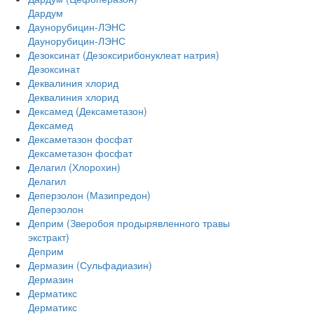
Дардум
Даунорубицин-ЛЭНС
Даунорубицин-ЛЭНС
Дезоксинат (Дезоксирибонуклеат натрия)
Дезоксинат
Деквалиния хлорид
Деквалиния хлорид
Дексамед (Дексаметазон)
Дексамед
Дексаметазон фосфат
Дексаметазон фосфат
Делагил (Хлорохин)
Делагил
Деперзолон (Мазипредон)
Деперзолон
Деприм (Зверобоя продырявленного травы
экстракт)
Деприм
Дермазин (Сульфадиазин)
Дермазин
Дерматикс
Дерматикс