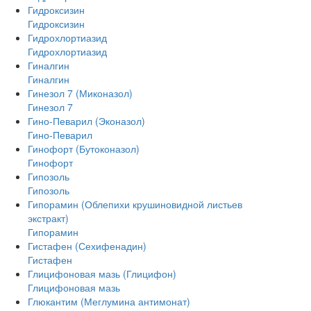
Гидроксизин
Гидроксизин
Гидрохлортиазид
Гидрохлортиазид
Гиналгин
Гиналгин
Гинезол 7 (Миконазол)
Гинезол 7
Гино-Певарил (Эконазол)
Гино-Певарил
Гинофорт (Бутоконазол)
Гинофорт
Гипозоль
Гипозоль
Гипорамин (Облепихи крушиновидной листьев
экстракт)
Гипорамин
Гистафен (Сехифенадин)
Гистафен
Глицифоновая мазь (Глицифон)
Глицифоновая мазь
Глюкантим (Меглумина антимонат)