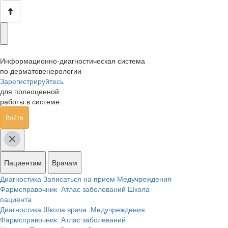
Информационно-диагностическая система
по дерматовенерологии
Зарегистрируйтесь
для полноценной
работы в системе
Войти
Пациентам
Врачам
Диагностика
Записаться на прием
Медучреждения
Фармсправочник
Атлас заболеваний
Школа
пациента
Диагностика
Школа врача
Медучреждения
Фармсправочник
Атлас заболеваний