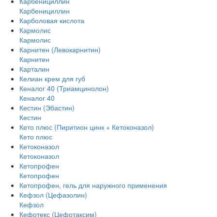
Карбенициллин
Карбенициллин
Карболовая кислота
Кармолис
Кармолис
Карнитен (Левокарнитин)
Карнитен
Карталин
Келиан крем для губ
Кеналог 40 (Триамцинолон)
Кеналог 40
Кестин (Эбастин)
Кестин
Кето плюс (Пиритион цинк + Кетоконазол)
Кето плюс
Кетоконазол
Кетоконазол
Кетопрофен
Кетопрофен
Кетопрофен, гель для наружного применения
Кефзол (Цефазолин)
Кефзол
Кефотекс (Цефотаксим)