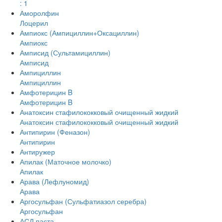
: 1
Аморолфин
Лоцерил
Ампиокс (Ампициллин+Оксациллин)
Ампиокс
Амписид (Сультамициллин)
Амписид
Ампициллин
Ампициллин
Амфотерицин B
Амфотерицин B
Анатоксин стафилококковый очищенный жидкий
Анатоксин стафилококковый очищенный жидкий
Антипирин (Феназон)
Антипирин
Антиружер
Апилак (Маточное молочко)
Апилак
Арава (Лефлуномид)
Арава
Аргосульфан (Сульфатиазол серебра)
Аргосульфан
АСД паста