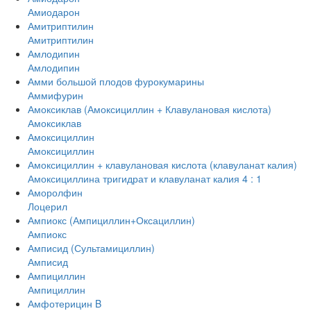
Амиодарон
Амитриптилин
Амитриптилин
Амлодипин
Амлодипин
Амми большой плодов фурокумарины
Аммифурин
Амоксиклав (Амоксициллин + Клавулановая кислота)
Амоксиклав
Амоксициллин
Амоксициллин
Амоксициллин + клавулановая кислота (клавуланат калия)
Амоксициллина тригидрат и клавуланат калия 4 : 1
Аморолфин
Лоцерил
Ампиокс (Ампициллин+Оксациллин)
Ампиокс
Амписид (Сультамициллин)
Амписид
Ампициллин
Ампициллин
Амфотерицин B