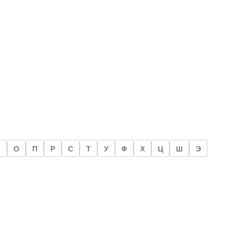
Н
О
П
Р
С
Т
У
Ф
Х
Ц
Ш
Э