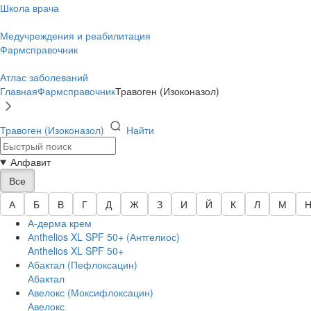
Школа врача
Медучреждения и реабилитация
Фармсправочник
Атлас заболеваний
Главная
Фармсправочник
Травоген (Изоконазол)
Травоген (Изоконазол)
Найти
Алфавит
Все
А
Б
В
Г
Д
Ж
З
И
Й
К
Л
М
А-дерма крем
Аnthelios XL SPF 50+ (Антгелиос)
Anthelios XL SPF 50+
Абактал (Пефлоксацин)
Абактал
Авелокс (Моксифлоксацин)
Авелокс