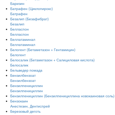
Баризин
Батрафен (Циклопирокс)
Батрафен
Безалип (Безафибрат)
Безалип
Белласпон
Белласпон
Беллатаминал
Беллатаминал
Белогент (Бетаметазон + Гентамицин)
Белогент
Белосалик (Бетаметазон + Салициловая кислота)
Белосалик
Бельведер помада
Бензилбензоат
Бензилбензоат
Бензилпенициллин
Бензилпенициллин
Бензилпенициллин (Бензилпенициллина новокаиновая соль)
Бензокаин
Анестезин, Дентиспрей
Березовый деготь