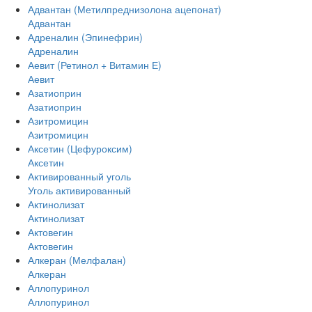
Адвантан (Метилпреднизолона ацепонат)
Адвантан
Адреналин (Эпинефрин)
Адреналин
Аевит (Ретинол + Витамин Е)
Аевит
Азатиоприн
Азатиоприн
Азитромицин
Азитромицин
Аксетин (Цефуроксим)
Аксетин
Активированный уголь
Уголь активированный
Актинолизат
Актинолизат
Актовегин
Актовегин
Алкеран (Мелфалан)
Алкеран
Аллопуринол
Аллопуринол