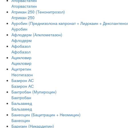
Аторвастатин
Аторвастатин
Атрикан 250 (Тенонитрозол)
Атрикан 250
Ауробин (Преднизолона капронат + Лидокаин + Декспантено
Ауробин
Афлодерм (Алклометазон)
Афлодерм
Афобазол
Афобазол
Ацикловир
Ацикловир
Ацитретин
Неотигазон
Базирон АС
Базирон АС
Бактробан (Мупироцин)
Бактробан
Бальзамед
Бальзамед
Банеоцин (Бацитрацин + Неомицин)
Банеоцин
Баризин (Никардипин)