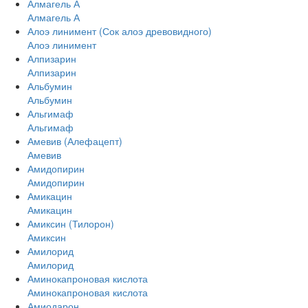
Алмагель А
Алмагель А
Алоэ линимент (Сок алоэ древовидного)
Алоэ линимент
Алпизарин
Алпизарин
Альбумин
Альбумин
Альгимаф
Альгимаф
Амевив (Алефацепт)
Амевив
Амидопирин
Амидопирин
Амикацин
Амикацин
Амиксин (Тилорон)
Амиксин
Амилорид
Амилорид
Аминокапроновая кислота
Аминокапроновая кислота
Амиодарон