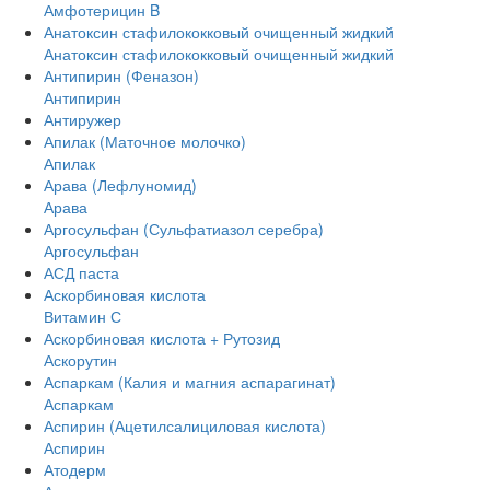
Амфотерицин B
Анатоксин стафилококковый очищенный жидкий
Анатоксин стафилококковый очищенный жидкий
Антипирин (Феназон)
Антипирин
Антиружер
Апилак (Маточное молочко)
Апилак
Арава (Лефлуномид)
Арава
Аргосульфан (Сульфатиазол серебра)
Аргосульфан
АСД паста
Аскорбиновая кислота
Витамин С
Аскорбиновая кислота + Рутозид
Аскорутин
Аспаркам (Калия и магния аспарагинат)
Аспаркам
Аспирин (Ацетилсалициловая кислота)
Аспирин
Атодерм