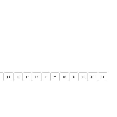
Н
О
П
Р
С
Т
У
Ф
Х
Ц
Ш
Э