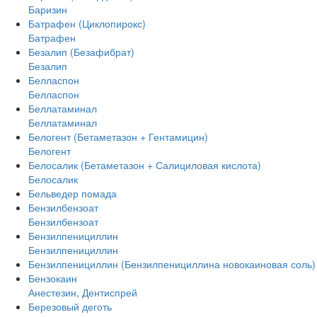
Баризин
Батрафен (Циклопирокс)
Батрафен
Безалип (Безафибрат)
Безалип
Белласпон
Белласпон
Беллатаминал
Беллатаминал
Белогент (Бетаметазон + Гентамицин)
Белогент
Белосалик (Бетаметазон + Салициловая кислота)
Белосалик
Бельведер помада
Бензилбензоат
Бензилбензоат
Бензилпенициллин
Бензилпенициллин
Бензилпенициллин (Бензилпенициллина новокаиновая соль)
Бензокаин
Анестезин, Дентиспрей
Березовый деготь