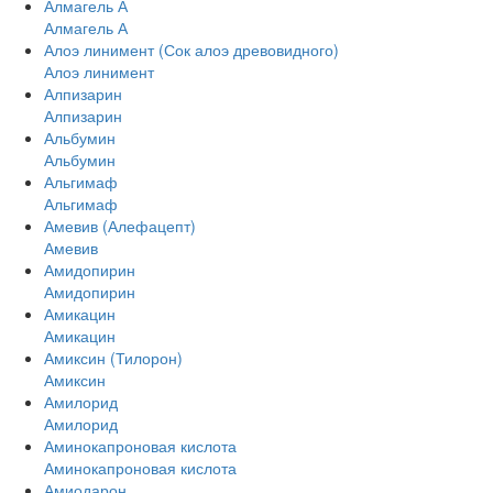
Алмагель А
Алмагель А
Алоэ линимент (Сок алоэ древовидного)
Алоэ линимент
Алпизарин
Алпизарин
Альбумин
Альбумин
Альгимаф
Альгимаф
Амевив (Алефацепт)
Амевив
Амидопирин
Амидопирин
Амикацин
Амикацин
Амиксин (Тилорон)
Амиксин
Амилорид
Амилорид
Аминокапроновая кислота
Аминокапроновая кислота
Амиодарон