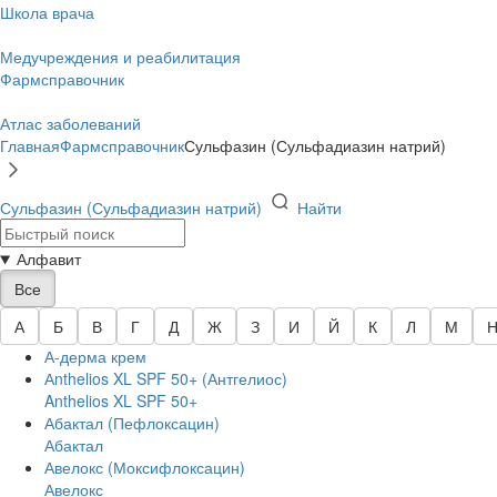
Школа врача
Медучреждения и реабилитация
Фармсправочник
Атлас заболеваний
Главная
Фармсправочник
Сульфазин (Сульфадиазин натрий)
Сульфазин (Сульфадиазин натрий)
Найти
Алфавит
Все
А
Б
В
Г
Д
Ж
З
И
Й
К
Л
М
А-дерма крем
Аnthelios XL SPF 50+ (Антгелиос)
Anthelios XL SPF 50+
Абактал (Пефлоксацин)
Абактал
Авелокс (Моксифлоксацин)
Авелокс