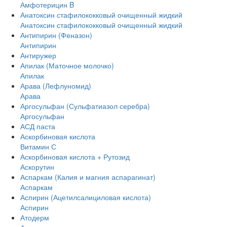
Амфотерицин B
Анатоксин стафилококковый очищенный жидкий
Анатоксин стафилококковый очищенный жидкий
Антипирин (Феназон)
Антипирин
Антиружер
Апилак (Маточное молочко)
Апилак
Арава (Лефлуномид)
Арава
Аргосульфан (Сульфатиазол серебра)
Аргосульфан
АСД паста
Аскорбиновая кислота
Витамин С
Аскорбиновая кислота + Рутозид
Аскорутин
Аспаркам (Калия и магния аспарагинат)
Аспаркам
Аспирин (Ацетилсалициловая кислота)
Аспирин
Атодерм