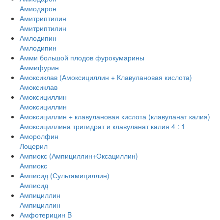
Амиодарон
Амитриптилин
Амитриптилин
Амлодипин
Амлодипин
Амми большой плодов фурокумарины
Аммифурин
Амоксиклав (Амоксициллин + Клавулановая кислота)
Амоксиклав
Амоксициллин
Амоксициллин
Амоксициллин + клавулановая кислота (клавуланат калия)
Амоксициллина тригидрат и клавуланат калия 4 : 1
Аморолфин
Лоцерил
Ампиокс (Ампициллин+Оксациллин)
Ампиокс
Амписид (Сультамициллин)
Амписид
Ампициллин
Ампициллин
Амфотерицин B