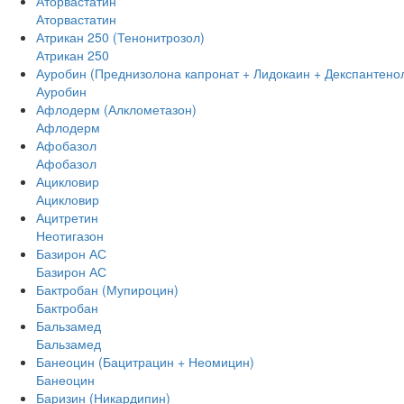
Аторвастатин
Аторвастатин
Атрикан 250 (Тенонитрозол)
Атрикан 250
Ауробин (Преднизолона капронат + Лидокаин + Декспантено
Ауробин
Афлодерм (Алклометазон)
Афлодерм
Афобазол
Афобазол
Ацикловир
Ацикловир
Ацитретин
Неотигазон
Базирон АС
Базирон АС
Бактробан (Мупироцин)
Бактробан
Бальзамед
Бальзамед
Банеоцин (Бацитрацин + Неомицин)
Банеоцин
Баризин (Никардипин)