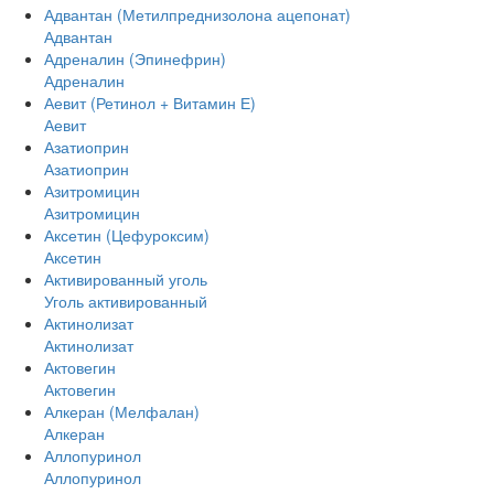
Адвантан (Метилпреднизолона ацепонат)
Адвантан
Адреналин (Эпинефрин)
Адреналин
Аевит (Ретинол + Витамин Е)
Аевит
Азатиоприн
Азатиоприн
Азитромицин
Азитромицин
Аксетин (Цефуроксим)
Аксетин
Активированный уголь
Уголь активированный
Актинолизат
Актинолизат
Актовегин
Актовегин
Алкеран (Мелфалан)
Алкеран
Аллопуринол
Аллопуринол