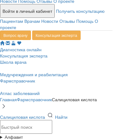
Новости
Помощь
Отзывы
О проекте
Войти в личный кабинет
Получить консультацию
Пациентам
Врачам
Новости
Отзывы
Помощь
О
проекте
Вопрос врачу
Консультация эксперта
Диагностика онлайн
Консультация эксперта
Школа врача
Медучреждения и реабилитация
Фармсправочник
Атлас заболеваний
Главная
Фармсправочник
Салициловая кислота
Салициловая кислота
Найти
Алфавит