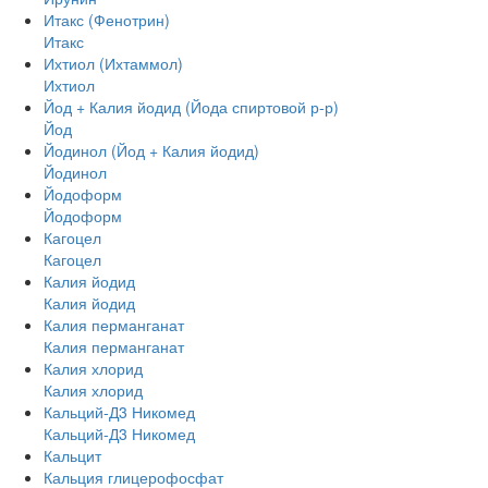
Итакс (Фенотрин)
Итакс
Ихтиол (Ихтаммол)
Ихтиол
Йод + Калия йодид (Йода спиртовой р-р)
Йод
Йодинол (Йод + Калия йодид)
Йодинол
Йодоформ
Йодоформ
Кагоцел
Кагоцел
Калия йодид
Калия йодид
Калия перманганат
Калия перманганат
Калия хлорид
Калия хлорид
Кальций-Д3 Никомед
Кальций-Д3 Никомед
Кальцит
Кальция глицерофосфат