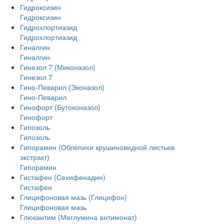
Гидроксизин
Гидроксизин
Гидрохлортиазид
Гидрохлортиазид
Гиналгин
Гиналгин
Гинезол 7 (Миконазол)
Гинезол 7
Гино-Певарил (Эконазол)
Гино-Певарил
Гинофорт (Бутоконазол)
Гинофорт
Гипозоль
Гипозоль
Гипорамин (Облепихи крушиновидной листьев
экстракт)
Гипорамин
Гистафен (Сехифенадин)
Гистафен
Глицифоновая мазь (Глицифон)
Глицифоновая мазь
Глюкантим (Меглумина антимонат)