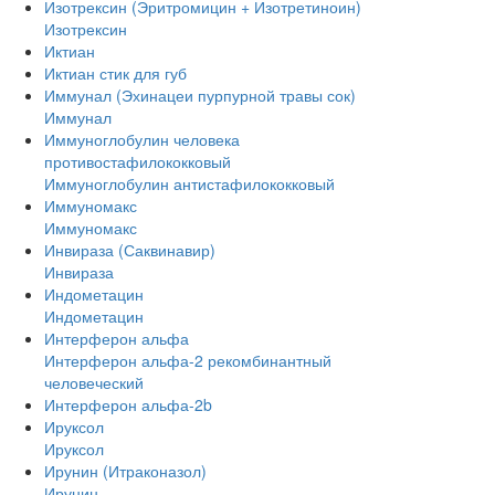
Изотрексин (Эритромицин + Изотретиноин)
Изотрексин
Иктиан
Иктиан стик для губ
Иммунал (Эхинацеи пурпурной травы сок)
Иммунал
Иммуноглобулин человека
противостафилококковый
Иммуноглобулин антистафилококковый
Иммуномакс
Иммуномакс
Инвираза (Саквинавир)
Инвираза
Индометацин
Индометацин
Интерферон альфа
Интерферон альфа-2 рекомбинантный
человеческий
Интерферон альфа-2b
Ируксол
Ируксол
Ирунин (Итраконазол)
Ирунин