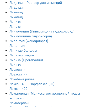
Лидокаин, Раствор для инъекций
Лидокаин
Ликопид
Ликопид
Линекс
Линекс
Линкомицин (Линкомицина гидрохлорид)
Линкомицина гидрохлорид
Липантил (Фенофибрат)
Липантил
Липикар бальзам
Липикар синдэт
Лирика (Прегабалин)
Лирика
Ловастатин
Ловастатин
Локобейз рипеа
Локсон-400 (Норфлоксацин)
Локсон-400
Ломагерпан (Мелиссы лекарственной травы
экстракт)
Ломагерпан