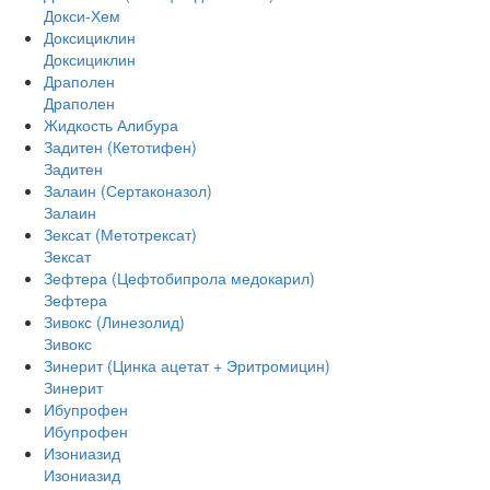
Докси-Хем
Доксициклин
Доксициклин
Драполен
Драполен
Жидкость Алибура
Задитен (Кетотифен)
Задитен
Залаин (Сертаконазол)
Залаин
Зексат (Метотрексат)
Зексат
Зефтера (Цефтобипрола медокарил)
Зефтера
Зивокс (Линезолид)
Зивокс
Зинерит (Цинка ацетат + Эритромицин)
Зинерит
Ибупрофен
Ибупрофен
Изониазид
Изониазид