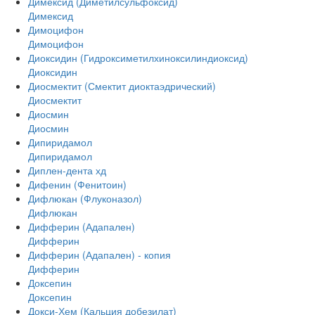
Димексид (Диметилсульфоксид)
Димексид
Димоцифон
Димоцифон
Диоксидин (Гидроксиметилхиноксилиндиоксид)
Диоксидин
Диосмектит (Смектит диоктаэдрический)
Диосмектит
Диосмин
Диосмин
Дипиридамол
Дипиридамол
Диплен-дента хд
Дифенин (Фенитоин)
Дифлюкан (Флуконазол)
Дифлюкан
Дифферин (Адапален)
Дифферин
Дифферин (Адапален) - копия
Дифферин
Доксепин
Доксепин
Докси-Хем (Кальция добезилат)