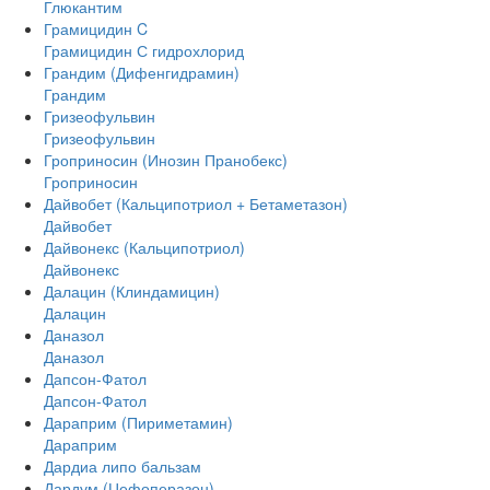
Глюкантим
Грамицидин C
Грамицидин С гидрохлорид
Грандим (Дифенгидрамин)
Грандим
Гризеофульвин
Гризеофульвин
Гроприносин (Инозин Пранобекс)
Гроприносин
Дайвобет (Кальципотриол + Бетаметазон)
Дайвобет
Дайвонекс (Кальципотриол)
Дайвонекс
Далацин (Клиндамицин)
Далацин
Даназол
Даназол
Дапсон-Фатол
Дапсон-Фатол
Дараприм (Пириметамин)
Дараприм
Дардиа липо бальзам
Дардум (Цефоперазон)