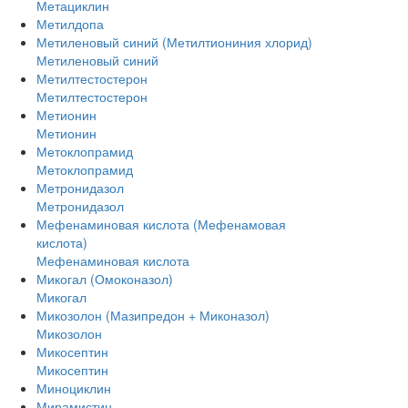
Метациклин
Метилдопа
Метиленовый синий (Метилтиониния хлорид)
Метиленовый синий
Метилтестостерон
Метилтестостерон
Метионин
Метионин
Метоклопрамид
Метоклопрамид
Метронидазол
Метронидазол
Мефенаминовая кислота (Мефенамовая
кислота)
Мефенаминовая кислота
Микогал (Омоконазол)
Микогал
Микозолон (Мазипредон + Миконазол)
Микозолон
Микосептин
Микосептин
Миноциклин
Мирамистин