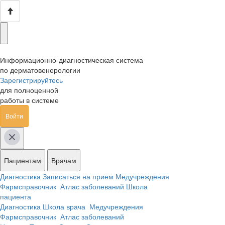
Информационно-диагностическая система
по дерматовенерологии
Зарегистрируйтесь
для полноценной
работы в системе
Войти
Пациентам
Врачам
Диагностика
Записаться на прием
Медучреждения
Фармсправочник
Атлас заболеваний
Школа
пациента
Диагностика
Школа врача
Медучреждения
Фармсправочник
Атлас заболеваний