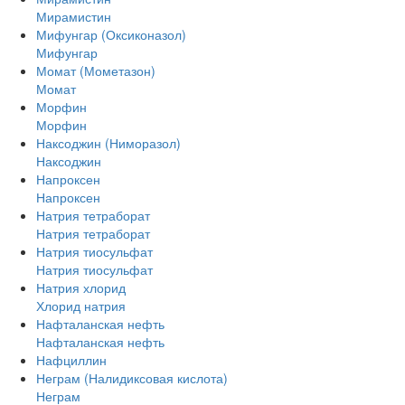
Мирамистин
Мифунгар (Оксиконазол)
Мифунгар
Момат (Мометазон)
Момат
Морфин
Морфин
Наксоджин (Ниморазол)
Наксоджин
Напроксен
Напроксен
Натрия тетраборат
Натрия тетраборат
Натрия тиосульфат
Натрия тиосульфат
Натрия хлорид
Хлорид натрия
Нафталанская нефть
Нафталанская нефть
Нафциллин
Неграм (Налидиксовая кислота)
Неграм