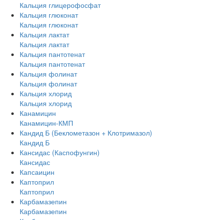
Кальция глицерофосфат
Кальция глюконат
Кальция глюконат
Кальция лактат
Кальция лактат
Кальция пантотенат
Кальция пантотенат
Кальция фолинат
Кальция фолинат
Кальция хлорид
Кальция хлорид
Канамицин
Канамицин-КМП
Кандид Б (Беклометазон + Клотримазол)
Кандид Б
Кансидас (Каспофунгин)
Кансидас
Капсаицин
Каптоприл
Каптоприл
Карбамазепин
Карбамазепин