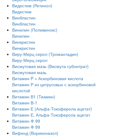
Видестим (Ретинол)
Видестим
Винбластин
Винбластин
Винилин (Поливинокс)
Винилин
Винкристин
Винкристин
Виру-Мерц серол (Тромантадин)
Виру-Мерц серол
Висмутовая мазь (Висмута субнитрат)
Висмутовая мазь
Витамин P + Аскорбиновая кислота
Витамин Р из цитрусовых с аскорбиновой
кислотой
Витамин В1 (Тиамин)
Витамин В-1
Витамин Е (Альфа-Токоферола ацетат)
Витамин Е, Альфа-Токоферола ацетат
Витамин Ф 99
Витамин Ф 99
Вифенд (Вориконазол)