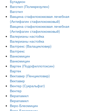
Бутадион
Ваготил (Поликрезулен)
Ваготил
Вакцина стафилококковая лечебная
(Антифагин стафилококковый)
Вакцина стафилококковая лечебная
(Антифагин стафилококковый)
Валерианы настойка
Валерианы настойка
Валтрекс (Валацикловир)
Валтрекс
Ванкомицин
Ванкомицин
Вартек (Подофиллотоксин)
Вартек
Вектавир (Пенцикловир)
Вектавир
Вентер (Сукральфат)
Вентер
Верапамил
Верапамил
Веро-Блеомицин
Веро-Блеомицин