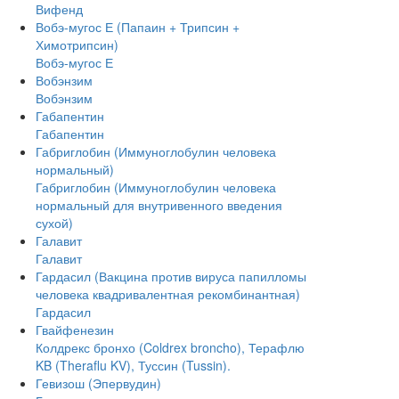
Вифенд
Вобэ-мугос Е (Папаин + Трипсин +
Химотрипсин)
Вобэ-мугос Е
Вобэнзим
Вобэнзим
Габапентин
Габапентин
Габриглобин (Иммуноглобулин человека
нормальный)
Габриглобин (Иммуноглобулин человека
нормальный для внутривенного введения
сухой)
Галавит
Галавит
Гардасил (Вакцина против вируса папилломы
человека квадривалентная рекомбинантная)
Гардасил
Гвайфенезин
Колдрекс бронхо (Coldrex broncho), Терафлю
KB (Theraflu KV), Туссин (Tussin).
Гевизош (Эпервудин)