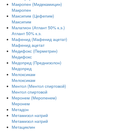
Макропен (Мидекамицин)
Макропен
Максипим (Цефепим)
Максипим
Малатион (Атлант 50% к.э.)
Атлант 50% к.э.
Мафенид (Мафенид ацетат)
Мафенид ацетат
Медифокс (Перметрин)
Медифокс
Медопред (Преднизолон)
Медопред
Мелоксикам
Мелоксикам
Ментол (Ментол спиртовой)
Ментол спиртовой
Меронем (Меропенем)
Меронем
Метадон
Метамизол натрий
Метамизол натрий
Метациклин