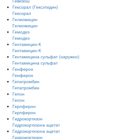
Гевизош
Гексорал (Гексэтидин)
Гексорал
Гелиомицин
Гелиомицин
Гемодез
Гемодез
Гентамицин-К
Гентамицин-К
Гентамицина сульфат (наружно)
Гентамицина сульфат
Генферон
Генферон
Гепатромбин
Гепатромбин
Гепон
Гепон
Герпферон
Герпферон
Гидрокортизон
Гидрокортизона ацетат
Гидрокортизона ацетат
Гидрокортизон