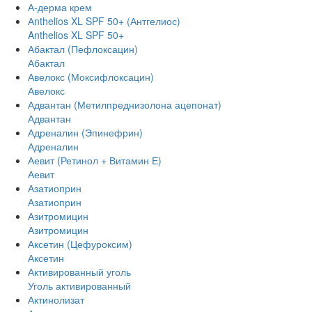
А-дерма крем
Аnthelios XL SPF 50+ (Антгелиос)
Anthelios XL SPF 50+
Абактал (Пефлоксацин)
Абактал
Авелокс (Моксифлоксацин)
Авелокс
Адвантан (Метилпреднизолона ацепонат)
Адвантан
Адреналин (Эпинефрин)
Адреналин
Аевит (Ретинол + Витамин Е)
Аевит
Азатиоприн
Азатиоприн
Азитромицин
Азитромицин
Аксетин (Цефуроксим)
Аксетин
Активированный уголь
Уголь активированный
Актинолизат