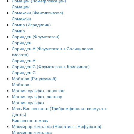
Ломацин (Ломефлоксацин)
Ломацин
Ломексин (Фентиконазол)
Ломексин
Ломир (Исрадипин)
Ломир
Лоринден (Флуметазон)
Лоринден
Лоринден А (Флуметазон + Салициловая
кислота)
Лоринден А
Лоринден С (Флуметазон + Клиохинол)
Лоринден С
Мабтера (Ритуксимаб)
Мабтера
Магния сульфат, порошок
Магния сульфат, раствор
Магния сульфат
Мазь Вишневского (Трибромфенолят висмута +
Деготь)
Вишневского мазь
Макмирор комплекс (Нистатин + Нифурател)
Макмирор комплекс