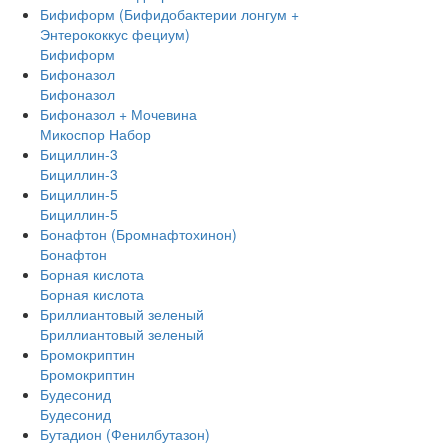
Бифиформ (Бифидобактерии лонгум +
Энтерококкус фециум)
Бифиформ
Бифоназол
Бифоназол
Бифоназол + Мочевина
Микоспор Набор
Бициллин-3
Бициллин-3
Бициллин-5
Бициллин-5
Бонафтон (Бромнафтохинон)
Бонафтон
Борная кислота
Борная кислота
Бриллиантовый зеленый
Бриллиантовый зеленый
Бромокриптин
Бромокриптин
Будесонид
Будесонид
Бутадион (Фенилбутазон)