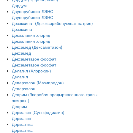
Дардум
Даунорубицин-ЛЭНС
Даунорубицин-ЛЭНС
Дезоксинат (Дезоксирибонуклеат натрия)
Дезоксинат
Деквалиния хлорид
Деквалиния хлорид
Дексамед (Дексаметазон)
Дексамед
Дексаметазон фосфат
Дексаметазон фосфат
Делагил (Хлорохин)
Делагил
Деперзолон (Мазипредон)
Деперзолон
Деприм (Зверобоя продырявленного травы
экстракт)
Деприм
Дермазин (Сульфадиазин)
Дермазин
Дерматикс
Дерматикс