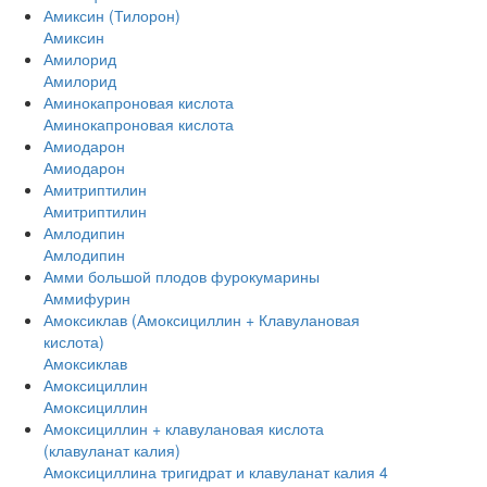
Амиксин (Тилорон)
Амиксин
Амилорид
Амилорид
Аминокапроновая кислота
Аминокапроновая кислота
Амиодарон
Амиодарон
Амитриптилин
Амитриптилин
Амлодипин
Амлодипин
Амми большой плодов фурокумарины
Аммифурин
Амоксиклав (Амоксициллин + Клавулановая
кислота)
Амоксиклав
Амоксициллин
Амоксициллин
Амоксициллин + клавулановая кислота
(клавуланат калия)
Амоксициллина тригидрат и клавуланат калия 4