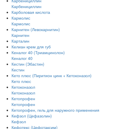
Карбенициллин
Карбенициллин
Карболовая кислота
Кармолис
Кармолис
Карнитен (Левокарнитин)
Карнитен
Карталин
Келиан крем для губ
Кеналог 40 (Триамцинолон)
Кеналог 40
Кестин (Эбастин)
Кестин
Кето плюс (Пиритион цинк + Кетоконазол)
Кето плюс
Кетоконазол
Кетоконазол
Кетопрофен
Кетопрофен
Кетопрофен, гель для наружного применения
Кефзол (Цефазолин)
Кефзол
Кефотекс (Цефотаксим)