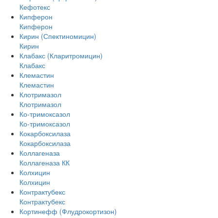
Кефотекс
Кипферон
Кипферон
Кирин (Спектиномицин)
Кирин
Клабакс (Кларитромицин)
Клабакс
Клемастин
Клемастин
Клотримазол
Клотримазол
Ко-тримоксазол
Ко-тримоксазол
Кокарбоксилаза
Кокарбоксилаза
Коллагеназа
Коллагеназа КК
Колхицин
Колхицин
Контрактубекс
Контрактубекс
Кортинефф (Флудрокортизон)