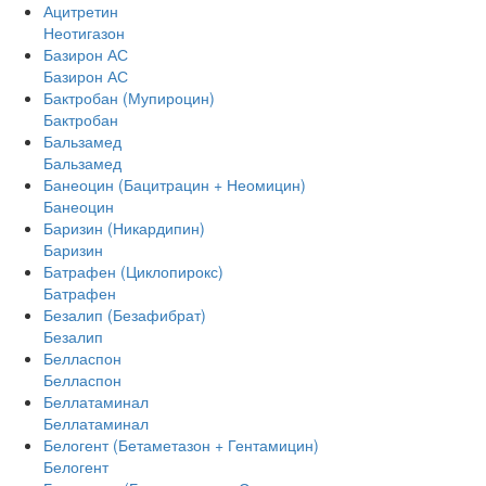
Ацитретин
Неотигазон
Базирон АС
Базирон АС
Бактробан (Мупироцин)
Бактробан
Бальзамед
Бальзамед
Банеоцин (Бацитрацин + Неомицин)
Банеоцин
Баризин (Никардипин)
Баризин
Батрафен (Циклопирокс)
Батрафен
Безалип (Безафибрат)
Безалип
Белласпон
Белласпон
Беллатаминал
Беллатаминал
Белогент (Бетаметазон + Гентамицин)
Белогент