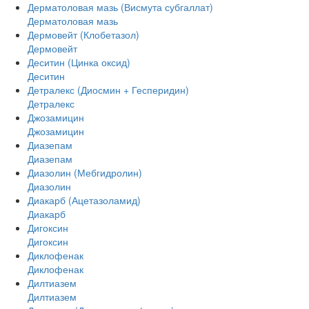
Дерматоловая мазь (Висмута субгаллат)
Дерматоловая мазь
Дермовейт (Клобетазол)
Дермовейт
Деситин (Цинка оксид)
Деситин
Детралекс (Диосмин + Гесперидин)
Детралекс
Джозамицин
Джозамицин
Диазепам
Диазепам
Диазолин (Мебгидролин)
Диазолин
Диакарб (Ацетазоламид)
Диакарб
Дигоксин
Дигоксин
Диклофенак
Диклофенак
Дилтиазем
Дилтиазем