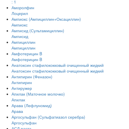
: 1
Аморолфин
Лоцерил
Ампиокс (Ампициллин+Оксациллин)
Ампиокс
Амписид (Сультамициллин)
Амписид
Ампициллин
Ампициллин
Амфотерицин B
Амфотерицин B
Анатоксин стафилококковый очищенный жидкий
Анатоксин стафилококковый очищенный жидкий
Антипирин (Феназон)
Антипирин
Антиружер
Апилак (Маточное молочко)
Апилак
Арава (Лефлуномид)
Арава
Аргосульфан (Сульфатиазол серебра)
Аргосульфан
АСД паста