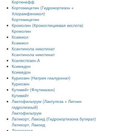
Кортинефф
Кортомицетин (Гидрокортизон +
Хлорамфеникол)
Кортомицетин
Кромолин (Кромоглициевая кислота)
Кромолин
Ксамиол
Ксамиол
Ксантинола никотинат
Ксантинола никотинат
Ксилестезин-А
Ксимедон
Ксимедон
Куриозин (Натрия гиалуронат)
Куриозин
Кутивейт (Флутиказон)
Кутивейт
Лактофильтрум (Лактулоза + Лигнин
гидролизный)
Лактофильтрум
Латикорт, Лакоид (Гидрокортизона бутират)
Латикорт, Лакоид
Левамизол