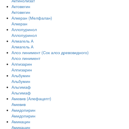
Актинолизат
Актовегин
Актовегин
Алкеран (Мелфалан)
Алкеран
Аллопуринол
Аллопуринол
Алмагель А
Алмагель А
Алоэ линимент (Сок алоэ древовидного)
Алоэ линимент
Алпизарин
Алпизарин
Альбумин
Альбумин
Альгимаф
Альгимаф
Амевив (Алефацепт)
Амевив
Амидопирин
Амидопирин
Амикацин
Амикацин