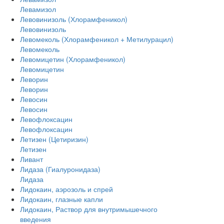
Левамизол
Левовинизоль (Хлорамфеникол)
Левовинизоль
Левомеколь (Хлорамфеникол + Метилурацил)
Левомеколь
Левомицетин (Хлорамфеникол)
Левомицетин
Леворин
Леворин
Левосин
Левосин
Левофлоксацин
Левофлоксацин
Летизен (Цетиризин)
Летизен
Ливант
Лидаза (Гиалуронидаза)
Лидаза
Лидокаин, аэрозоль и спрей
Лидокаин, глазные капли
Лидокаин, Раствор для внутримышечного
введения