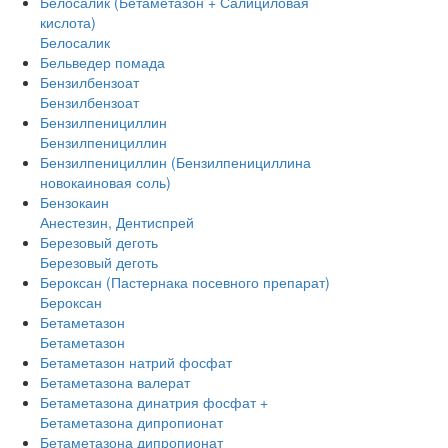
Белосалик (Бетаметазон + Салициловая
кислота)
Белосалик
Бельведер помада
Бензилбензоат
Бензилбензоат
Бензилпенициллин
Бензилпенициллин
Бензилпенициллин (Бензилпенициллина
новокаиновая соль)
Бензокаин
Анестезин, Дентиспрей
Березовый деготь
Березовый деготь
Бероксан (Пастернака посевного препарат)
Бероксан
Бетаметазон
Бетаметазон
Бетаметазон натрий фосфат
Бетаметазона валерат
Бетаметазона динатрия фосфат +
Бетаметазона дипропионат
Бетаметазона дипропионат