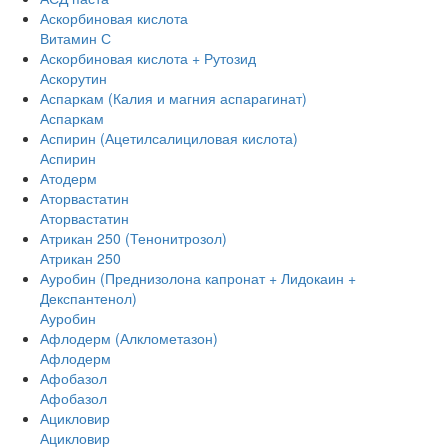
Аскорбиновая кислота
Витамин С
Аскорбиновая кислота + Рутозид
Аскорутин
Аспаркам (Калия и магния аспарагинат)
Аспаркам
Аспирин (Ацетилсалициловая кислота)
Аспирин
Атодерм
Аторвастатин
Аторвастатин
Атрикан 250 (Тенонитрозол)
Атрикан 250
Ауробин (Преднизолона капронат + Лидокаин +
Декспантенол)
Ауробин
Афлодерм (Алклометазон)
Афлодерм
Афобазол
Афобазол
Ацикловир
Ацикловир