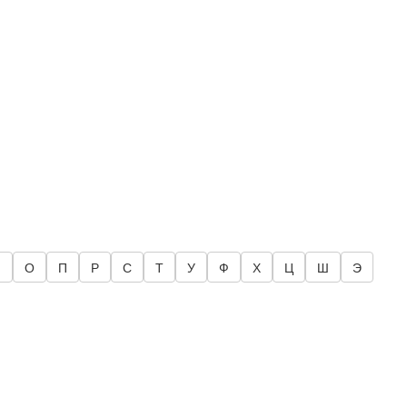
Н
О
П
Р
С
Т
У
Ф
Х
Ц
Ш
Э