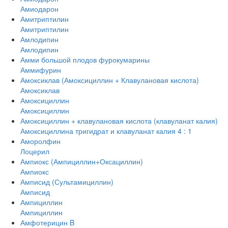
Амиодарон
Амитриптилин
Амитриптилин
Амлодипин
Амлодипин
Амми большой плодов фурокумарины
Аммифурин
Амоксиклав (Амоксициллин + Клавулановая кислота)
Амоксиклав
Амоксициллин
Амоксициллин
Амоксициллин + клавулановая кислота (клавуланат калия)
Амоксициллина тригидрат и клавуланат калия 4 : 1
Аморолфин
Лоцерил
Ампиокс (Ампициллин+Оксациллин)
Ампиокс
Амписид (Сультамициллин)
Амписид
Ампициллин
Ампициллин
Амфотерицин B