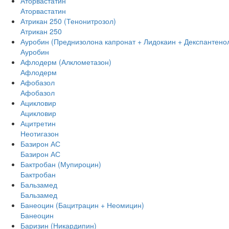
Аторвастатин
Аторвастатин
Атрикан 250 (Тенонитрозол)
Атрикан 250
Ауробин (Преднизолона капронат + Лидокаин + Декспантено
Ауробин
Афлодерм (Алклометазон)
Афлодерм
Афобазол
Афобазол
Ацикловир
Ацикловир
Ацитретин
Неотигазон
Базирон АС
Базирон АС
Бактробан (Мупироцин)
Бактробан
Бальзамед
Бальзамед
Банеоцин (Бацитрацин + Неомицин)
Банеоцин
Баризин (Никардипин)