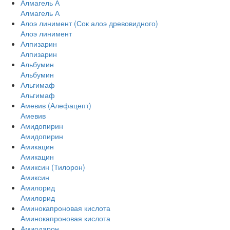
Алмагель А
Алмагель А
Алоэ линимент (Сок алоэ древовидного)
Алоэ линимент
Алпизарин
Алпизарин
Альбумин
Альбумин
Альгимаф
Альгимаф
Амевив (Алефацепт)
Амевив
Амидопирин
Амидопирин
Амикацин
Амикацин
Амиксин (Тилорон)
Амиксин
Амилорид
Амилорид
Аминокапроновая кислота
Аминокапроновая кислота
Амиодарон