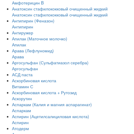
Амфотерицин B
Анатоксин стафилококковый очищенный жидкий
Анатоксин стафилококковый очищенный жидкий
Антипирин (Феназон)
Антипирин
Антиружер
Апилак (Маточное молочко)
Апилак
Арава (Лефлуномид)
Арава
Аргосульфан (Сульфатиазол серебра)
Аргосульфан
АСД паста
Аскорбиновая кислота
Витамин С
Аскорбиновая кислота + Рутозид
Аскорутин
Аспаркам (Калия и магния аспарагинат)
Аспаркам
Аспирин (Ацетилсалициловая кислота)
Аспирин
Атодерм