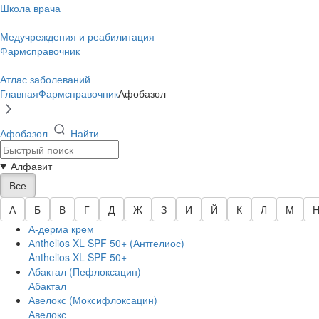
Школа врача
Медучреждения и реабилитация
Фармсправочник
Атлас заболеваний
Главная
Фармсправочник
Афобазол
Афобазол
Найти
Алфавит
Все
А
Б
В
Г
Д
Ж
З
И
Й
К
Л
М
А-дерма крем
Аnthelios XL SPF 50+ (Антгелиос)
Anthelios XL SPF 50+
Абактал (Пефлоксацин)
Абактал
Авелокс (Моксифлоксацин)
Авелокс