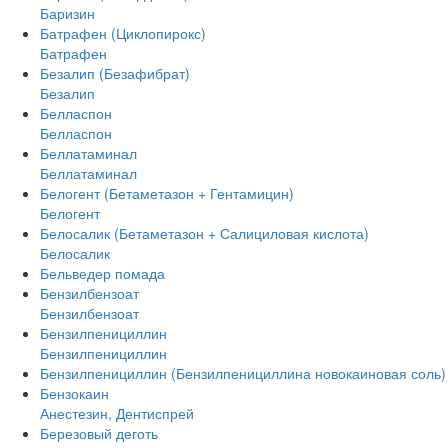
Баризин
Батрафен (Циклопирокс)
Батрафен
Безалип (Безафибрат)
Безалип
Белласпон
Белласпон
Беллатаминал
Беллатаминал
Белогент (Бетаметазон + Гентамицин)
Белогент
Белосалик (Бетаметазон + Салициловая кислота)
Белосалик
Бельведер помада
Бензилбензоат
Бензилбензоат
Бензилпенициллин
Бензилпенициллин
Бензилпенициллин (Бензилпенициллина новокаиновая соль)
Бензокаин
Анестезин, Дентиспрей
Березовый деготь