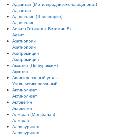
Адвантан (Метилпреднизолона ацепонат)
Адвантан
Адреналин (Эпинефрин)
Адреналин
Аевит (Ретинол + Витамин Е)
Аевит
Азатиоприн
Азатиоприн
Азитромицин
Азитромицин
Аксетин (Цефуроксим)
Аксетин
Активированный уголь
Уголь активированный
Актинолизат
Актинолизат
Актовегин
Актовегин
Алкеран (Мелфалан)
Алкеран
Аллопуринол
Аллопуринол