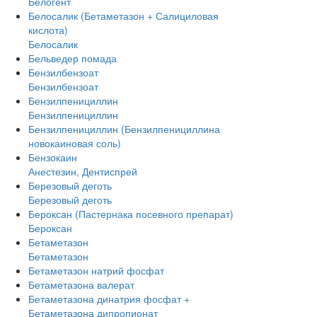
Белогент
Белосалик (Бетаметазон + Салициловая
кислота)
Белосалик
Бельведер помада
Бензилбензоат
Бензилбензоат
Бензилпенициллин
Бензилпенициллин
Бензилпенициллин (Бензилпенициллина
новокаиновая соль)
Бензокаин
Анестезин, Дентиспрей
Березовый деготь
Березовый деготь
Бероксан (Пастернака посевного препарат)
Бероксан
Бетаметазон
Бетаметазон
Бетаметазон натрий фосфат
Бетаметазона валерат
Бетаметазона динатрия фосфат +
Бетаметазона дипропионат