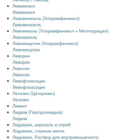
Левамизол
Левамизол
Левовинизоль (Хлорамфеникол)
Левовинизоль
Левомеколь (Хлорамфеникол + Метилурацил)
Левомеколь
Левомицетин (Хлорамфеникол)
Левомицетин
Леворин
Леворин
Левосин
Левосин
Левофлоксацин
Левофлоксацин
Летизен (Цетиризин)
Летизен
Ливант
Лидаза (Гиалуронидаза)
Лидаза
Лидокаин, аэрозоль и спрей
Лидокаин, глазные капли
Лидокаин, Раствор для внутримышечного