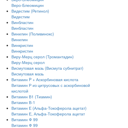
Веро-Блеомицин
Видестим (Ретинол)
Видестим
Винбластин
Винбластин
Винилин (Поливинокс)
Винилин
Винкристин
Винкристин
Виру-Мерц серол (Тромантадин)
Виру-Мерц серол
Висмутовая мазь (Висмута субнитрат)
Висмутовая мазь
Витамин P + Аскорбиновая кислота
Витамин Р из цитрусовых с аскорбиновой
кислотой
Витамин В1 (Тиамин)
Витамин В-1
Витамин Е (Альфа-Токоферола ацетат)
Витамин Е, Альфа-Токоферола ацетат
Витамин Ф 99
Витамин Ф 99