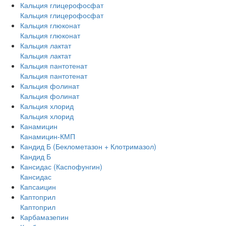
Кальция глицерофосфат
Кальция глицерофосфат
Кальция глюконат
Кальция глюконат
Кальция лактат
Кальция лактат
Кальция пантотенат
Кальция пантотенат
Кальция фолинат
Кальция фолинат
Кальция хлорид
Кальция хлорид
Канамицин
Канамицин-КМП
Кандид Б (Беклометазон + Клотримазол)
Кандид Б
Кансидас (Каспофунгин)
Кансидас
Капсаицин
Каптоприл
Каптоприл
Карбамазепин