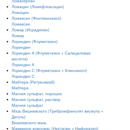
Ломагерпан
Ломацин (Ломефлоксацин)
Ломацин
Ломексин (Фентиконазол)
Ломексин
Ломир (Исрадипин)
Ломир
Лоринден (Флуметазон)
Лоринден
Лоринден А (Флуметазон + Салициловая
кислота)
Лоринден А
Лоринден С (Флуметазон + Клиохинол)
Лоринден С
Мабтера (Ритуксимаб)
Мабтера
Магния сульфат, порошок
Магния сульфат, раствор
Магния сульфат
Мазь Вишневского (Трибромфенолят висмута +
Деготь)
Вишневского мазь
Макмирор комплекс (Нистатин + Нифурател)