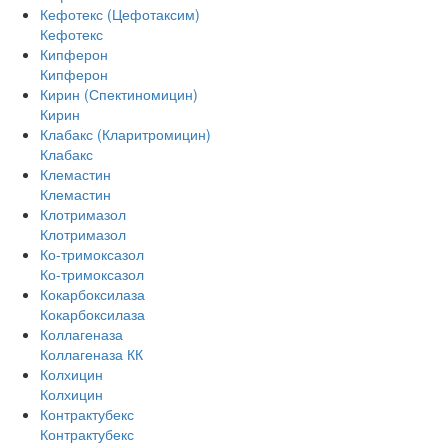
Кефотекс (Цефотаксим)
Кефотекс
Кипферон
Кипферон
Кирин (Спектиномицин)
Кирин
Клабакс (Кларитромицин)
Клабакс
Клемастин
Клемастин
Клотримазол
Клотримазол
Ко-тримоксазол
Ко-тримоксазол
Кокарбоксилаза
Кокарбоксилаза
Коллагеназа
Коллагеназа КК
Колхицин
Колхицин
Контрактубекс
Контрактубекс