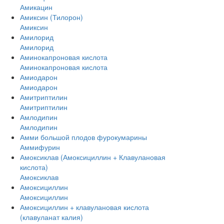
Амикацин
Амиксин (Тилорон)
Амиксин
Амилорид
Амилорид
Аминокапроновая кислота
Аминокапроновая кислота
Амиодарон
Амиодарон
Амитриптилин
Амитриптилин
Амлодипин
Амлодипин
Амми большой плодов фурокумарины
Аммифурин
Амоксиклав (Амоксициллин + Клавулановая
кислота)
Амоксиклав
Амоксициллин
Амоксициллин
Амоксициллин + клавулановая кислота
(клавуланат калия)