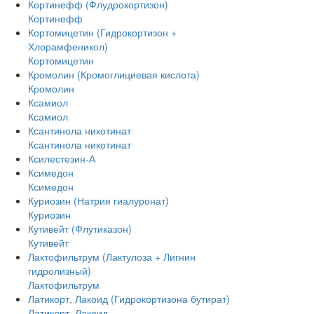
Кортинефф (Флудрокортизон)
Кортинефф
Кортомицетин (Гидрокортизон +
Хлорамфеникол)
Кортомицетин
Кромолин (Кромоглициевая кислота)
Кромолин
Ксамиол
Ксамиол
Ксантинола никотинат
Ксантинола никотинат
Ксилестезин-А
Ксимедон
Ксимедон
Куриозин (Натрия гиалуронат)
Куриозин
Кутивейт (Флутиказон)
Кутивейт
Лактофильтрум (Лактулоза + Лигнин
гидролизный)
Лактофильтрум
Латикорт, Лакоид (Гидрокортизона бутират)
Латикорт, Лакоид