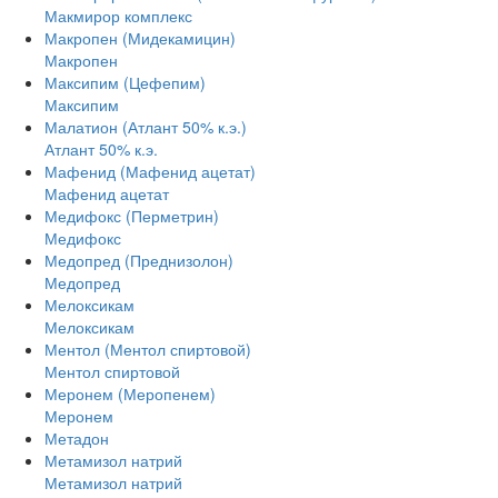
Макмирор комплекс
Макропен (Мидекамицин)
Макропен
Максипим (Цефепим)
Максипим
Малатион (Атлант 50% к.э.)
Атлант 50% к.э.
Мафенид (Мафенид ацетат)
Мафенид ацетат
Медифокс (Перметрин)
Медифокс
Медопред (Преднизолон)
Медопред
Мелоксикам
Мелоксикам
Ментол (Ментол спиртовой)
Ментол спиртовой
Меронем (Меропенем)
Меронем
Метадон
Метамизол натрий
Метамизол натрий