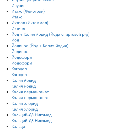
Ирунин
Итакс (Фенотрин)
Итакс
Ихтиол (Ихтаммол)
Ихтиол
Йод + Калия йодид (Йода спиртовой р-р)
Йод
Йодинол (Йод + Калия йодид)
Йодинол
Йодоформ
Йодоформ
Кагоцел
Кагоцел
Калия йодид
Калия йодид
Калия перманганат
Калия перманганат
Калия хлорид
Калия хлорид
Кальций-Д3 Никомед
Кальций-Д3 Никомед
Кальцит