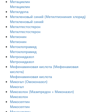
Метациклин
Метациклин
Метилдопа
Метиленовый синий (Метилтиониния хлорид)
Метиленовый синий
Метилтестостерон
Метилтестостерон
Метионин
Метионин
Метоклопрамид
Метоклопрамид
Метронидазол
Метронидазол
Мефенаминовая кислота (Мефенамовая
кислота)
Мефенаминовая кислота
Микогал (Омоконазол)
Микогал
Микозолон (Мазипредон + Миконазол)
Микозолон
Микосептин
Микосептин
Миноциклин