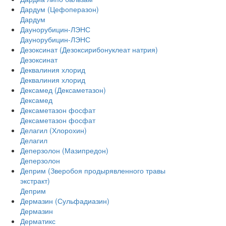
Дардум (Цефоперазон)
Дардум
Даунорубицин-ЛЭНС
Даунорубицин-ЛЭНС
Дезоксинат (Дезоксирибонуклеат натрия)
Дезоксинат
Деквалиния хлорид
Деквалиния хлорид
Дексамед (Дексаметазон)
Дексамед
Дексаметазон фосфат
Дексаметазон фосфат
Делагил (Хлорохин)
Делагил
Деперзолон (Мазипредон)
Деперзолон
Деприм (Зверобоя продырявленного травы
экстракт)
Деприм
Дермазин (Сульфадиазин)
Дермазин
Дерматикс