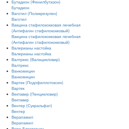
Бутадион (Фенилбутазон)
Бутадион
Ваготил (Поликрезулен)
Ваготил
Вакцина стафилококковая лечебная
(Антифагин стафилококковый)
Вакцина стафилококковая лечебная
(Антифагин стафилококковый)
Валерианы настойка
Валерианы настойка
Валтрекс (Валацикловир)
Валтрекс
Ванкомицин
Ванкомицин
Вартек (Подофиллотоксин)
Вартек
Вектавир (Пенцикловир)
Вектавир
Вентер (Сукральфат)
Вентер
Верапамил
Верапамил
Веро-Блеомицин