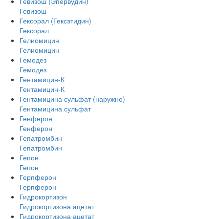
Гевизош (Эпервудин)
Гевизош
Гексорал (Гексэтидин)
Гексорал
Гелиомицин
Гелиомицин
Гемодез
Гемодез
Гентамицин-К
Гентамицин-К
Гентамицина сульфат (наружно)
Гентамицина сульфат
Генферон
Генферон
Гепатромбин
Гепатромбин
Гепон
Гепон
Герпферон
Герпферон
Гидрокортизон
Гидрокортизона ацетат
Гидрокортизона ацетат