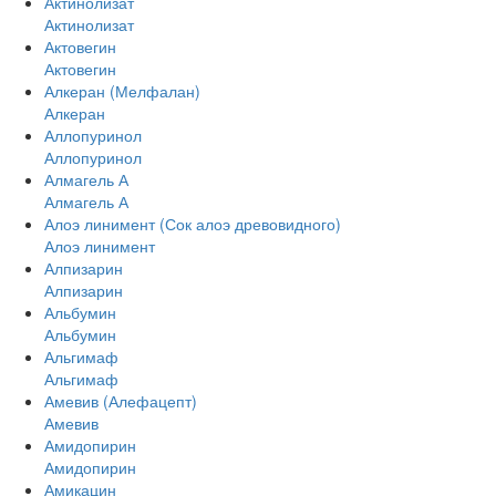
Актинолизат
Актинолизат
Актовегин
Актовегин
Алкеран (Мелфалан)
Алкеран
Аллопуринол
Аллопуринол
Алмагель А
Алмагель А
Алоэ линимент (Сок алоэ древовидного)
Алоэ линимент
Алпизарин
Алпизарин
Альбумин
Альбумин
Альгимаф
Альгимаф
Амевив (Алефацепт)
Амевив
Амидопирин
Амидопирин
Амикацин