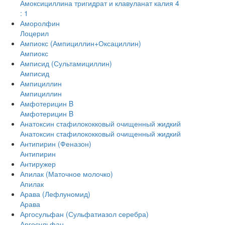
Амоксициллина тригидрат и клавуланат калия 4
: 1
Аморолфин
Лоцерил
Ампиокс (Ампициллин+Оксациллин)
Ампиокс
Амписид (Сультамициллин)
Амписид
Ампициллин
Ампициллин
Амфотерицин B
Амфотерицин B
Анатоксин стафилококковый очищенный жидкий
Анатоксин стафилококковый очищенный жидкий
Антипирин (Феназон)
Антипирин
Антиружер
Апилак (Маточное молочко)
Апилак
Арава (Лефлуномид)
Арава
Аргосульфан (Сульфатиазол серебра)
Аргосульфан