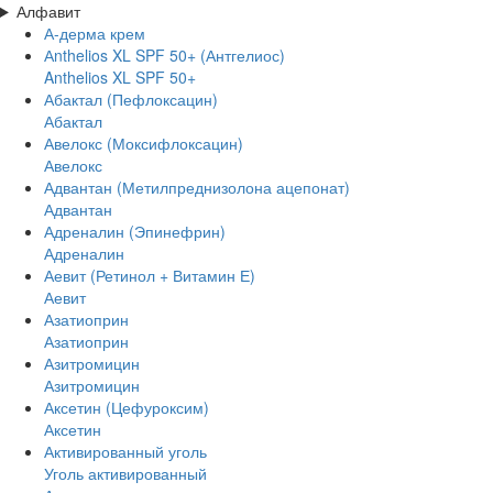
Алфавит
А-дерма крем
Аnthelios XL SPF 50+ (Антгелиос)
Anthelios XL SPF 50+
Абактал (Пефлоксацин)
Абактал
Авелокс (Моксифлоксацин)
Авелокс
Адвантан (Метилпреднизолона ацепонат)
Адвантан
Адреналин (Эпинефрин)
Адреналин
Аевит (Ретинол + Витамин Е)
Аевит
Азатиоприн
Азатиоприн
Азитромицин
Азитромицин
Аксетин (Цефуроксим)
Аксетин
Активированный уголь
Уголь активированный