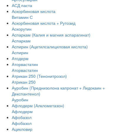
АСД паста
Аскорбиновая кислота
Витамин С
Аскорбиновая кислота + Рутозид
Аскорутин
Аспаркам (Калия и магния аспарагинат)
Аспаркам
Аспирин (Ацетилсалициловая кислота)
Аспирин
Атодерм
Аторвастатин
Аторвастатин
Атрикан 250 (Тенонитрозол)
Атрикан 250
Ауробин (Преднизолона капронат + Лидокаин +
Декспантенол)
Ауробин
Афлодерм (Алклометазон)
Афлодерм
Афобазол
Афобазол
Ацикловир