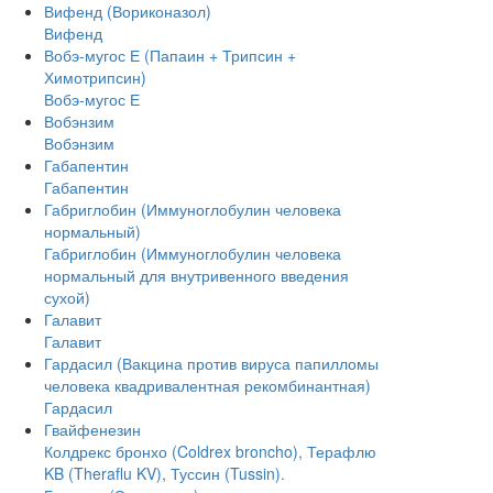
Вифенд (Вориконазол)
Вифенд
Вобэ-мугос Е (Папаин + Трипсин +
Химотрипсин)
Вобэ-мугос Е
Вобэнзим
Вобэнзим
Габапентин
Габапентин
Габриглобин (Иммуноглобулин человека
нормальный)
Габриглобин (Иммуноглобулин человека
нормальный для внутривенного введения
сухой)
Галавит
Галавит
Гардасил (Вакцина против вируса папилломы
человека квадривалентная рекомбинантная)
Гардасил
Гвайфенезин
Колдрекс бронхо (Coldrex broncho), Терафлю
KB (Theraflu KV), Туссин (Tussin).