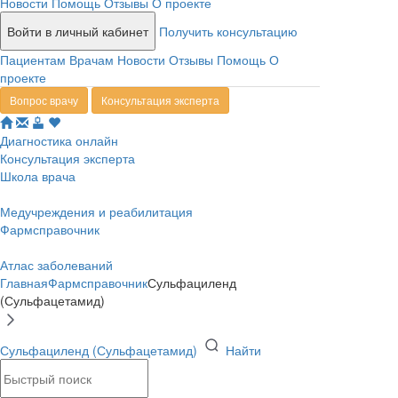
Новости
Помощь
Отзывы
О проекте
Войти в личный кабинет
Получить консультацию
Пациентам
Врачам
Новости
Отзывы
Помощь
О
проекте
Вопрос врачу
Консультация эксперта
Диагностика онлайн
Консультация эксперта
Школа врача
Медучреждения и реабилитация
Фармсправочник
Атлас заболеваний
Главная
Фармсправочник
Сульфациленд
(Сульфацетамид)
Сульфациленд (Сульфацетамид)
Найти