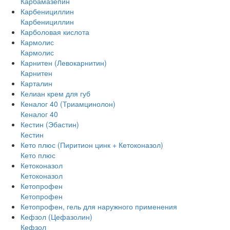
Карбамазепин
Карбенициллин
Карбенициллин
Карболовая кислота
Кармолис
Кармолис
Карнитен (Левокарнитин)
Карнитен
Карталин
Келиан крем для губ
Кеналог 40 (Триамцинолон)
Кеналог 40
Кестин (Эбастин)
Кестин
Кето плюс (Пиритион цинк + Кетоконазол)
Кето плюс
Кетоконазол
Кетоконазол
Кетопрофен
Кетопрофен
Кетопрофен, гель для наружного применения
Кефзол (Цефазолин)
Кефзол