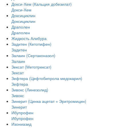
Докси-Хем (Кальция добезилат)
Докси-Хем
Доксициклин
Доксициклин
Драполен
Драполен
Жидкость Алибура
Задитен (Кетотифен)
Задитен
Залаин (Сертаконазол)
Залаин
Зексат (Метотрексат)
Зексат
Зефтера (Цефтобипрола медокарил)
Зефтера
Зивокс (Линезолид)
Зивокс
Зинерит (Цинка ацетат + Эритромицин)
Зинерит
Ибупрофен
Ибупрофен
Изониазид