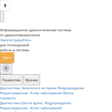
Информационно-диагностическая система
по дерматовенерологии
Зарегистрируйтесь
для полноценной
работы в системе
Войти
Пациентам
Врачам
Диагностика
Записаться на прием
Медучреждения
Фармсправочник
Атлас заболеваний
Школа
пациента
Диагностика
Школа врача
Медучреждения
Фармсправочник
Атлас заболеваний