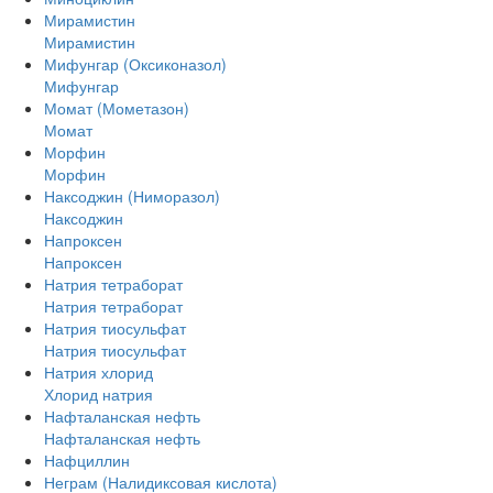
Мирамистин
Мирамистин
Мифунгар (Оксиконазол)
Мифунгар
Момат (Мометазон)
Момат
Морфин
Морфин
Наксоджин (Ниморазол)
Наксоджин
Напроксен
Напроксен
Натрия тетраборат
Натрия тетраборат
Натрия тиосульфат
Натрия тиосульфат
Натрия хлорид
Хлорид натрия
Нафталанская нефть
Нафталанская нефть
Нафциллин
Неграм (Налидиксовая кислота)