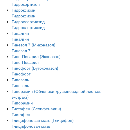
Гидрокортизон
Гидроксизин
Гидроксизин
Гидрохлортиазид
Гидрохлортиазид
Гиналгин
Гиналгин
Гинезол 7 (Миконазол)
Гинезол 7
Гино-Певарил (Эконазол)
Гино-Певарил
Гинофорт (Бутоконазол)
Гинофорт
Гипозоль
Гипозоль
Гипорамин (Облепихи крушиновидной листьев
экстракт)
Гипорамин
Гистафен (Сехифенадин)
Гистафен
Глицифоновая мазь (Глицифон)
Глицифоновая мазь