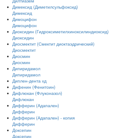
Дилтиазем
Димексид (Диметилсульфоксид)
Димексид
Димоцифон
Димоцифон
Диоксидин (Гидроксиметилхиноксилиндиоксид)
Диоксидин
Диосмектит (Смектит диоктаэдрический)
Диосмектит
Диосмин
Диосмин
Дипиридамол
Дипиридамол
Диплен-дента хд
Дифенин (Фенитоин)
Дифлюкан (Флуконазол)
Дифлюкан
Дифферин (Адапален)
Дифферин
Дифферин (Адапален) - копия
Дифферин
Доксепин
Доксепин