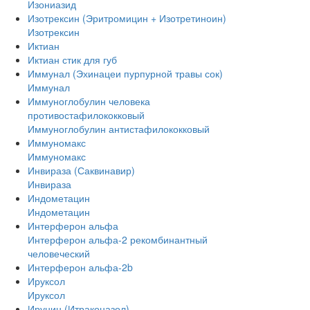
Изониазид
Изотрексин (Эритромицин + Изотретиноин)
Изотрексин
Иктиан
Иктиан стик для губ
Иммунал (Эхинацеи пурпурной травы сок)
Иммунал
Иммуноглобулин человека
противостафилококковый
Иммуноглобулин антистафилококковый
Иммуномакс
Иммуномакс
Инвираза (Саквинавир)
Инвираза
Индометацин
Индометацин
Интерферон альфа
Интерферон альфа-2 рекомбинантный
человеческий
Интерферон альфа-2b
Ируксол
Ируксол
Ирунин (Итраконазол)