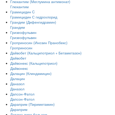
Глюкантим (Меглумина антимонат)
Глюкантим
Грамицидин C
Грамицидин С гидрохлорид
Грандим (Дифенгидрамин)
Грандим
Гризеофульвин
Гризеофульвин
Гроприносин (Инозин Пранобекс)
Гроприносин
Дайвобет (Кальципотриол + Бетаметазон)
Дайвобет
Дайвонекс (Кальципотриол)
Дайвонекс
Далацин (Клиндамицин)
Далацин
Даназол
Даназол
Дапсон-Фатол
Дапсон-Фатол
Дараприм (Пириметамин)
Дараприм
Дардиа липо бальзам