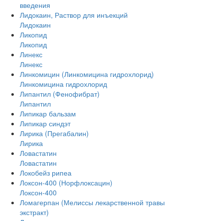
введения
Лидокаин, Раствор для инъекций
Лидокаин
Ликопид
Ликопид
Линекс
Линекс
Линкомицин (Линкомицина гидрохлорид)
Линкомицина гидрохлорид
Липантил (Фенофибрат)
Липантил
Липикар бальзам
Липикар синдэт
Лирика (Прегабалин)
Лирика
Ловастатин
Ловастатин
Локобейз рипеа
Локсон-400 (Норфлоксацин)
Локсон-400
Ломагерпан (Мелиссы лекарственной травы
экстракт)