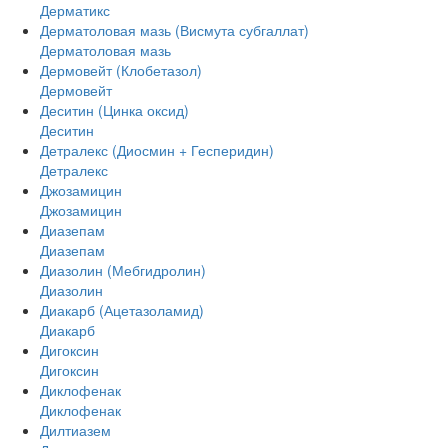
Дерматикс
Дерматоловая мазь (Висмута субгаллат)
Дерматоловая мазь
Дермовейт (Клобетазол)
Дермовейт
Деситин (Цинка оксид)
Деситин
Детралекс (Диосмин + Гесперидин)
Детралекс
Джозамицин
Джозамицин
Диазепам
Диазепам
Диазолин (Мебгидролин)
Диазолин
Диакарб (Ацетазоламид)
Диакарб
Дигоксин
Дигоксин
Диклофенак
Диклофенак
Дилтиазем