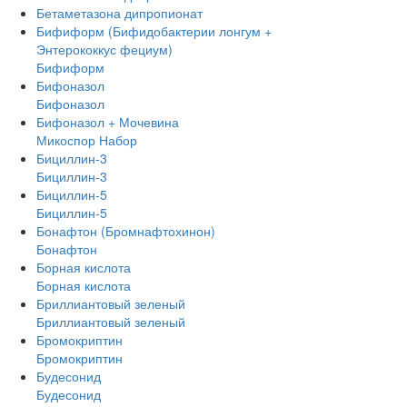
Бетаметазона дипропионат
Бифиформ (Бифидобактерии лонгум +
Энтерококкус фециум)
Бифиформ
Бифоназол
Бифоназол
Бифоназол + Мочевина
Микоспор Набор
Бициллин-3
Бициллин-3
Бициллин-5
Бициллин-5
Бонафтон (Бромнафтохинон)
Бонафтон
Борная кислота
Борная кислота
Бриллиантовый зеленый
Бриллиантовый зеленый
Бромокриптин
Бромокриптин
Будесонид
Будесонид