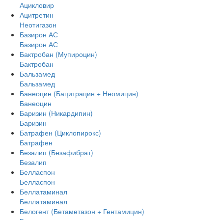
Ацикловир
Ацитретин
Неотигазон
Базирон АС
Базирон АС
Бактробан (Мупироцин)
Бактробан
Бальзамед
Бальзамед
Банеоцин (Бацитрацин + Неомицин)
Банеоцин
Баризин (Никардипин)
Баризин
Батрафен (Циклопирокс)
Батрафен
Безалип (Безафибрат)
Безалип
Белласпон
Белласпон
Беллатаминал
Беллатаминал
Белогент (Бетаметазон + Гентамицин)