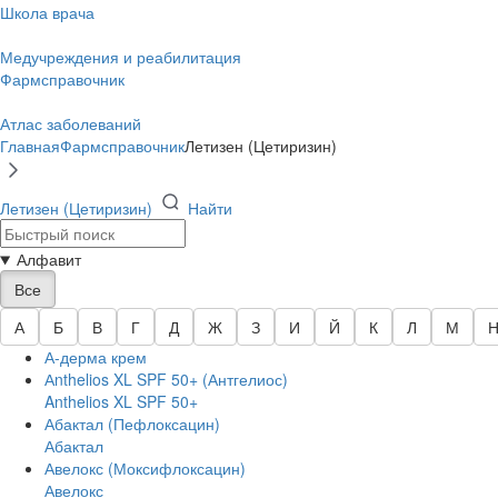
Школа врача
Медучреждения и реабилитация
Фармсправочник
Атлас заболеваний
Главная
Фармсправочник
Летизен (Цетиризин)
Летизен (Цетиризин)
Найти
Алфавит
Все
А
Б
В
Г
Д
Ж
З
И
Й
К
Л
М
А-дерма крем
Аnthelios XL SPF 50+ (Антгелиос)
Anthelios XL SPF 50+
Абактал (Пефлоксацин)
Абактал
Авелокс (Моксифлоксацин)
Авелокс