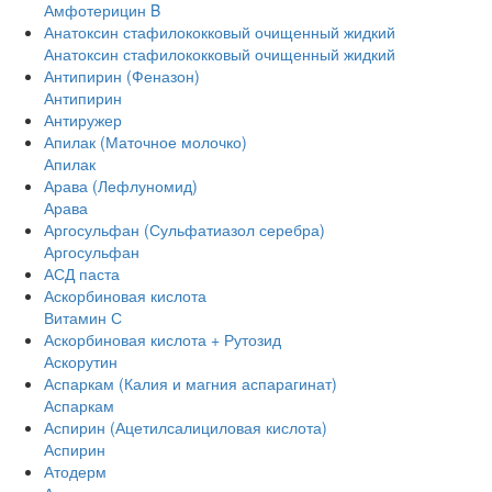
Амфотерицин B
Анатоксин стафилококковый очищенный жидкий
Анатоксин стафилококковый очищенный жидкий
Антипирин (Феназон)
Антипирин
Антиружер
Апилак (Маточное молочко)
Апилак
Арава (Лефлуномид)
Арава
Аргосульфан (Сульфатиазол серебра)
Аргосульфан
АСД паста
Аскорбиновая кислота
Витамин С
Аскорбиновая кислота + Рутозид
Аскорутин
Аспаркам (Калия и магния аспарагинат)
Аспаркам
Аспирин (Ацетилсалициловая кислота)
Аспирин
Атодерм