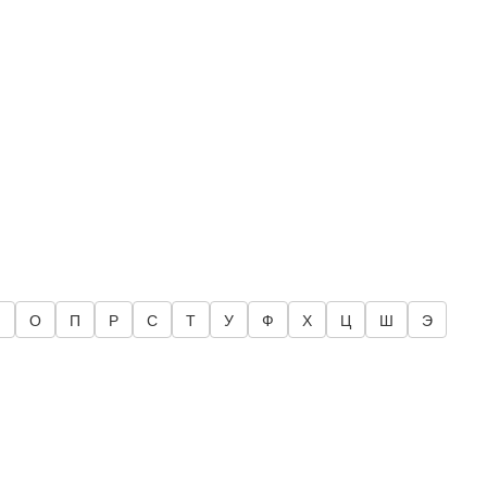
Н
О
П
Р
С
Т
У
Ф
Х
Ц
Ш
Э