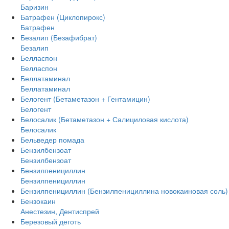
Баризин
Батрафен (Циклопирокс)
Батрафен
Безалип (Безафибрат)
Безалип
Белласпон
Белласпон
Беллатаминал
Беллатаминал
Белогент (Бетаметазон + Гентамицин)
Белогент
Белосалик (Бетаметазон + Салициловая кислота)
Белосалик
Бельведер помада
Бензилбензоат
Бензилбензоат
Бензилпенициллин
Бензилпенициллин
Бензилпенициллин (Бензилпенициллина новокаиновая соль)
Бензокаин
Анестезин, Дентиспрей
Березовый деготь