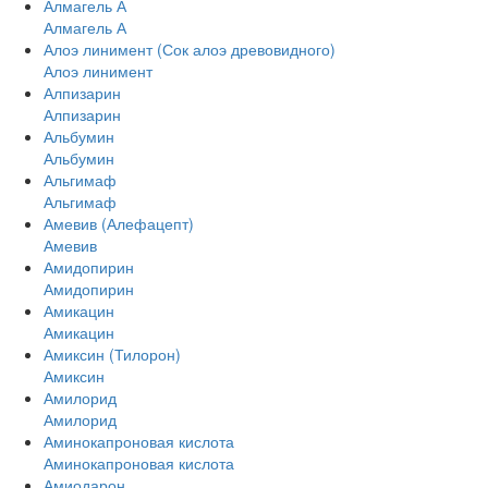
Алмагель А
Алмагель А
Алоэ линимент (Сок алоэ древовидного)
Алоэ линимент
Алпизарин
Алпизарин
Альбумин
Альбумин
Альгимаф
Альгимаф
Амевив (Алефацепт)
Амевив
Амидопирин
Амидопирин
Амикацин
Амикацин
Амиксин (Тилорон)
Амиксин
Амилорид
Амилорид
Аминокапроновая кислота
Аминокапроновая кислота
Амиодарон