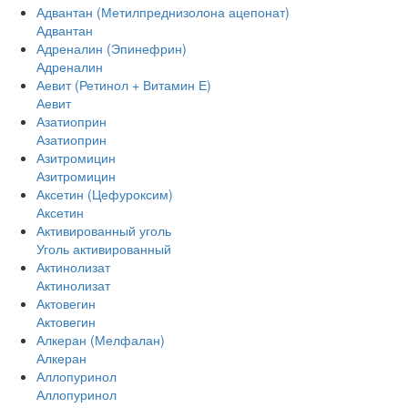
Адвантан (Метилпреднизолона ацепонат)
Адвантан
Адреналин (Эпинефрин)
Адреналин
Аевит (Ретинол + Витамин Е)
Аевит
Азатиоприн
Азатиоприн
Азитромицин
Азитромицин
Аксетин (Цефуроксим)
Аксетин
Активированный уголь
Уголь активированный
Актинолизат
Актинолизат
Актовегин
Актовегин
Алкеран (Мелфалан)
Алкеран
Аллопуринол
Аллопуринол