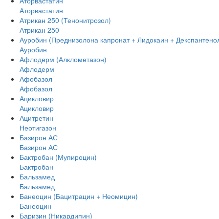
Аторвастатин
Аторвастатин
Атрикан 250 (Тенонитрозол)
Атрикан 250
Ауробин (Преднизолона капронат + Лидокаин + Декспантено
Ауробин
Афлодерм (Алклометазон)
Афлодерм
Афобазол
Афобазол
Ацикловир
Ацикловир
Ацитретин
Неотигазон
Базирон АС
Базирон АС
Бактробан (Мупироцин)
Бактробан
Бальзамед
Бальзамед
Банеоцин (Бацитрацин + Неомицин)
Банеоцин
Баризин (Никардипин)