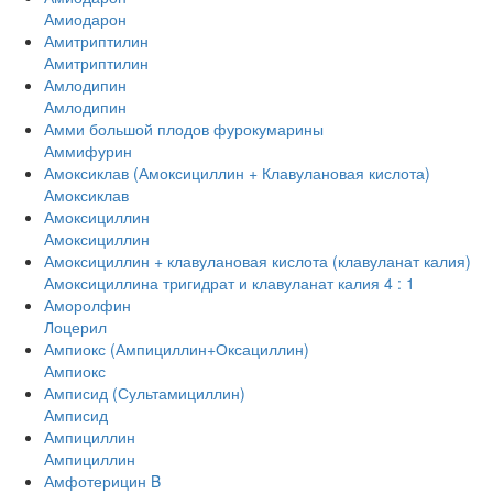
Амиодарон
Амитриптилин
Амитриптилин
Амлодипин
Амлодипин
Амми большой плодов фурокумарины
Аммифурин
Амоксиклав (Амоксициллин + Клавулановая кислота)
Амоксиклав
Амоксициллин
Амоксициллин
Амоксициллин + клавулановая кислота (клавуланат калия)
Амоксициллина тригидрат и клавуланат калия 4 : 1
Аморолфин
Лоцерил
Ампиокс (Ампициллин+Оксациллин)
Ампиокс
Амписид (Сультамициллин)
Амписид
Ампициллин
Ампициллин
Амфотерицин B