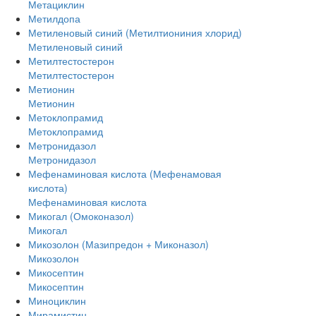
Метациклин
Метилдопа
Метиленовый синий (Метилтиониния хлорид)
Метиленовый синий
Метилтестостерон
Метилтестостерон
Метионин
Метионин
Метоклопрамид
Метоклопрамид
Метронидазол
Метронидазол
Мефенаминовая кислота (Мефенамовая
кислота)
Мефенаминовая кислота
Микогал (Омоконазол)
Микогал
Микозолон (Мазипредон + Миконазол)
Микозолон
Микосептин
Микосептин
Миноциклин
Мирамистин