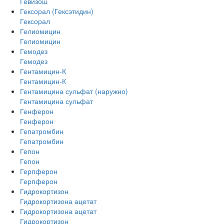
Гевизош
Гексорал (Гексэтидин)
Гексорал
Гелиомицин
Гелиомицин
Гемодез
Гемодез
Гентамицин-К
Гентамицин-К
Гентамицина сульфат (наружно)
Гентамицина сульфат
Генферон
Генферон
Гепатромбин
Гепатромбин
Гепон
Гепон
Герпферон
Герпферон
Гидрокортизон
Гидрокортизона ацетат
Гидрокортизона ацетат
Гидрокортизон