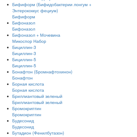
Бифиформ (Бифидобактерии лонгум +
Энтерококкус фециум)
Бифиформ
Бифоназол
Бифоназол
Бифоназол + Мочевина
Микоспор Набор
Бициллин-3
Бициллин-3
Бициллин-5
Бициллин-5
Бонафтон (Бромнафтохинон)
Бонафтон
Борная кислота
Борная кислота
Бриллиантовый зеленый
Бриллиантовый зеленый
Бромокриптин
Бромокриптин
Будесонид
Будесонид
Бутадион (Фенилбутазон)