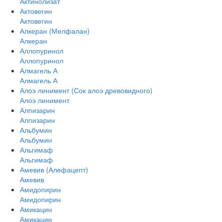
Актинолизат
Актовегин
Актовегин
Алкеран (Мелфалан)
Алкеран
Аллопуринол
Аллопуринол
Алмагель А
Алмагель А
Алоэ линимент (Сок алоэ древовидного)
Алоэ линимент
Алпизарин
Алпизарин
Альбумин
Альбумин
Альгимаф
Альгимаф
Амевив (Алефацепт)
Амевив
Амидопирин
Амидопирин
Амикацин
Амикацин