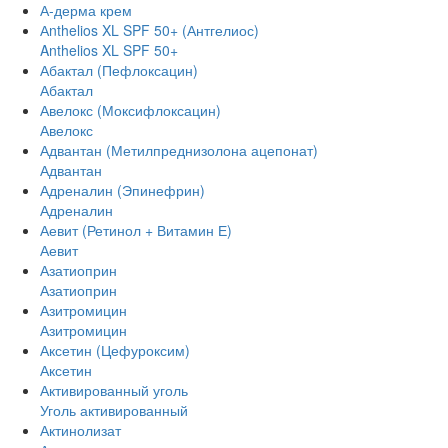
А-дерма крем
Аnthelios XL SPF 50+ (Антгелиос)
Anthelios XL SPF 50+
Абактал (Пефлоксацин)
Абактал
Авелокс (Моксифлоксацин)
Авелокс
Адвантан (Метилпреднизолона ацепонат)
Адвантан
Адреналин (Эпинефрин)
Адреналин
Аевит (Ретинол + Витамин Е)
Аевит
Азатиоприн
Азатиоприн
Азитромицин
Азитромицин
Аксетин (Цефуроксим)
Аксетин
Активированный уголь
Уголь активированный
Актинолизат