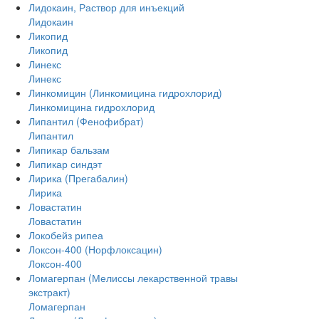
Лидокаин, Раствор для инъекций
Лидокаин
Ликопид
Ликопид
Линекс
Линекс
Линкомицин (Линкомицина гидрохлорид)
Линкомицина гидрохлорид
Липантил (Фенофибрат)
Липантил
Липикар бальзам
Липикар синдэт
Лирика (Прегабалин)
Лирика
Ловастатин
Ловастатин
Локобейз рипеа
Локсон-400 (Норфлоксацин)
Локсон-400
Ломагерпан (Мелиссы лекарственной травы
экстракт)
Ломагерпан