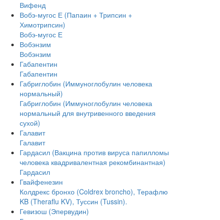
Вифенд
Вобэ-мугос Е (Папаин + Трипсин +
Химотрипсин)
Вобэ-мугос Е
Вобэнзим
Вобэнзим
Габапентин
Габапентин
Габриглобин (Иммуноглобулин человека
нормальный)
Габриглобин (Иммуноглобулин человека
нормальный для внутривенного введения
сухой)
Галавит
Галавит
Гардасил (Вакцина против вируса папилломы
человека квадривалентная рекомбинантная)
Гардасил
Гвайфенезин
Колдрекс бронхо (Coldrex broncho), Терафлю
KB (Theraflu KV), Туссин (Tussin).
Гевизош (Эпервудин)