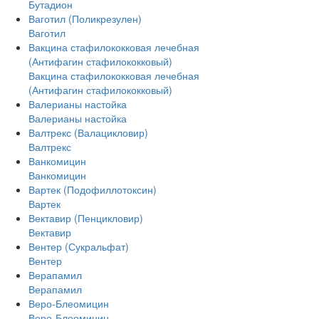
Бутадион
Ваготил (Поликрезулен)
Ваготил
Вакцина стафилококковая лечебная
(Антифагин стафилококковый)
Вакцина стафилококковая лечебная
(Антифагин стафилококковый)
Валерианы настойка
Валерианы настойка
Валтрекс (Валацикловир)
Валтрекс
Ванкомицин
Ванкомицин
Вартек (Подофиллотоксин)
Вартек
Вектавир (Пенцикловир)
Вектавир
Вентер (Сукральфат)
Вентер
Верапамил
Верапамил
Веро-Блеомицин
Веро-Блеомицин