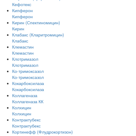
Кефотекс
Кипферон
Кипферон
Кирин (Спектиномицин)
Кирин
Клабакс (Кларитромицин)
Клабакс
Клемастин
Клемастин
Клотримазол
Клотримазол
Ко-тримоксазол
Ко-тримоксазол
Кокарбоксилаза
Кокарбоксилаза
Коллагеназа
Коллагеназа КК
Колхицин
Колхицин
Контрактубекс
Контрактубекс
Кортинефф (Флудрокортизон)