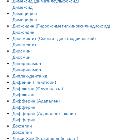
Димексид (Диметилсульфоксид)
Димексид
Димоцифон
Димоцифон
Диоксидин (Гидроксиметилхиноксилиндиоксид)
Диоксидин
Диосмектит (Смектит диоктаэдрический)
Диосмектит
Диосмин
Диосмин
Дипиридамол
Дипиридамол
Диплен-дента хд
Дифенин (Фенитоин)
Дифлюкан (Флуконазол)
Дифлюкан
Дифферин (Адапален)
Дифферин
Дифферин (Адапален) - копия
Дифферин
Доксепин
Доксепин
Докси-Хем (Кальция добезилат)