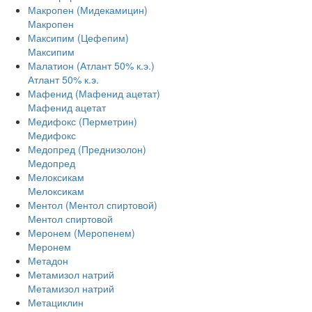
Макропен (Мидекамицин)
Макропен
Максипим (Цефепим)
Максипим
Малатион (Атлант 50% к.э.)
Атлант 50% к.э.
Мафенид (Мафенид ацетат)
Мафенид ацетат
Медифокс (Перметрин)
Медифокс
Медопред (Преднизолон)
Медопред
Мелоксикам
Мелоксикам
Ментол (Ментол спиртовой)
Ментол спиртовой
Меронем (Меропенем)
Меронем
Метадон
Метамизол натрий
Метамизол натрий
Метациклин