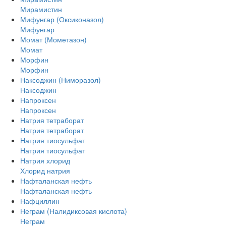
Мирамистин
Мифунгар (Оксиконазол)
Мифунгар
Момат (Мометазон)
Момат
Морфин
Морфин
Наксоджин (Ниморазол)
Наксоджин
Напроксен
Напроксен
Натрия тетраборат
Натрия тетраборат
Натрия тиосульфат
Натрия тиосульфат
Натрия хлорид
Хлорид натрия
Нафталанская нефть
Нафталанская нефть
Нафциллин
Неграм (Налидиксовая кислота)
Неграм