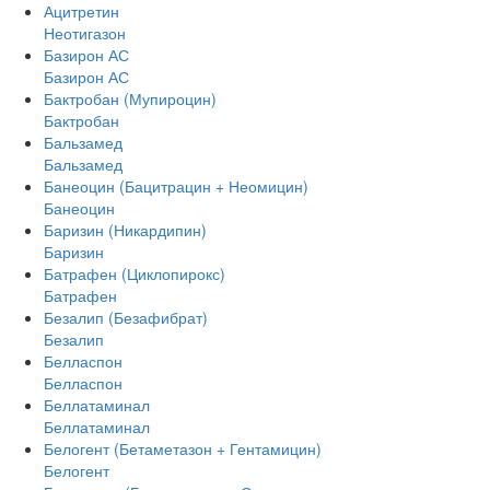
Ацитретин
Неотигазон
Базирон АС
Базирон АС
Бактробан (Мупироцин)
Бактробан
Бальзамед
Бальзамед
Банеоцин (Бацитрацин + Неомицин)
Банеоцин
Баризин (Никардипин)
Баризин
Батрафен (Циклопирокс)
Батрафен
Безалип (Безафибрат)
Безалип
Белласпон
Белласпон
Беллатаминал
Беллатаминал
Белогент (Бетаметазон + Гентамицин)
Белогент