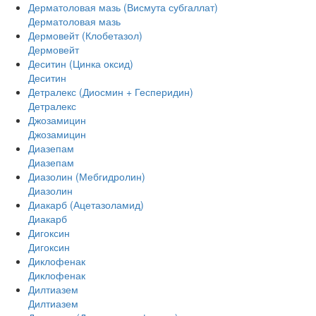
Дерматоловая мазь (Висмута субгаллат)
Дерматоловая мазь
Дермовейт (Клобетазол)
Дермовейт
Деситин (Цинка оксид)
Деситин
Детралекс (Диосмин + Гесперидин)
Детралекс
Джозамицин
Джозамицин
Диазепам
Диазепам
Диазолин (Мебгидролин)
Диазолин
Диакарб (Ацетазоламид)
Диакарб
Дигоксин
Дигоксин
Диклофенак
Диклофенак
Дилтиазем
Дилтиазем