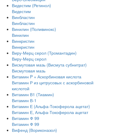
Видестим (Ретинол)
Видестим
Винбластин
Винбластин
Винилин (Поливинокс)
Винилин
Винкристин
Винкристин
Виру-Мерц серол (Тромантадин)
Виру-Мерц серол
Висмутовая мазь (Висмута субнитрат)
Висмутовая мазь
Витамин P + Аскорбиновая кислота
Витамин Р из цитрусовых с аскорбиновой
кислотой
Витамин В1 (Тиамин)
Витамин В-1
Витамин Е (Альфа-Токоферола ацетат)
Витамин Е, Альфа-Токоферола ацетат
Витамин Ф 99
Витамин Ф 99
Вифенд (Вориконазол)