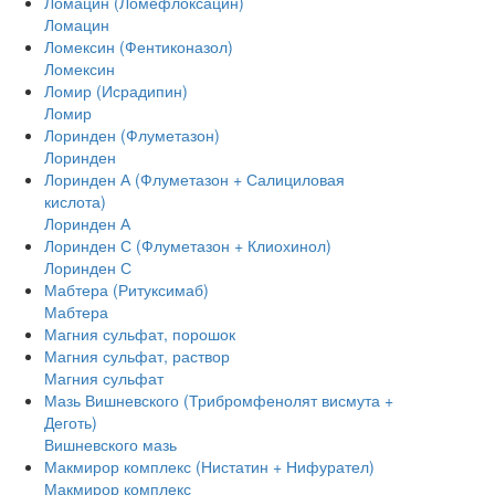
Ломацин (Ломефлоксацин)
Ломацин
Ломексин (Фентиконазол)
Ломексин
Ломир (Исрадипин)
Ломир
Лоринден (Флуметазон)
Лоринден
Лоринден А (Флуметазон + Салициловая
кислота)
Лоринден А
Лоринден С (Флуметазон + Клиохинол)
Лоринден С
Мабтера (Ритуксимаб)
Мабтера
Магния сульфат, порошок
Магния сульфат, раствор
Магния сульфат
Мазь Вишневского (Трибромфенолят висмута +
Деготь)
Вишневского мазь
Макмирор комплекс (Нистатин + Нифурател)
Макмирор комплекс