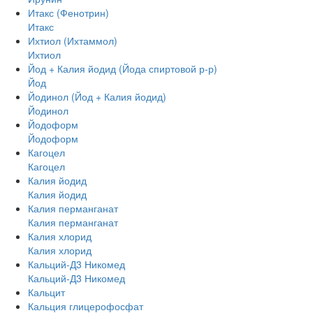
Итакс (Фенотрин)
Итакс
Ихтиол (Ихтаммол)
Ихтиол
Йод + Калия йодид (Йода спиртовой р-р)
Йод
Йодинол (Йод + Калия йодид)
Йодинол
Йодоформ
Йодоформ
Кагоцел
Кагоцел
Калия йодид
Калия йодид
Калия перманганат
Калия перманганат
Калия хлорид
Калия хлорид
Кальций-Д3 Никомед
Кальций-Д3 Никомед
Кальцит
Кальция глицерофосфат