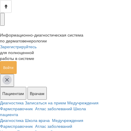
Информационно-диагностическая система
по дерматовенерологии
Зарегистрируйтесь
для полноценной
работы в системе
Войти
Пациентам
Врачам
Диагностика
Записаться на прием
Медучреждения
Фармсправочник
Атлас заболеваний
Школа
пациента
Диагностика
Школа врача
Медучреждения
Фармсправочник
Атлас заболеваний