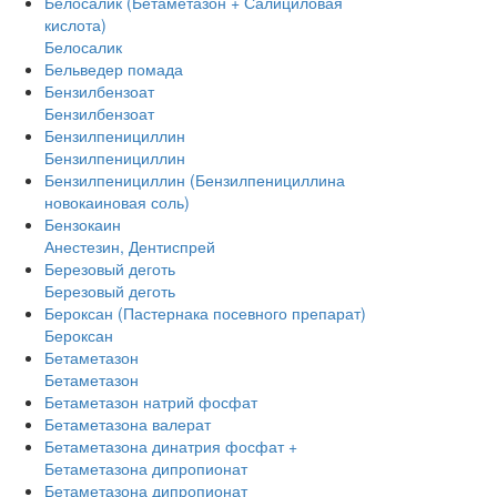
Белосалик (Бетаметазон + Салициловая
кислота)
Белосалик
Бельведер помада
Бензилбензоат
Бензилбензоат
Бензилпенициллин
Бензилпенициллин
Бензилпенициллин (Бензилпенициллина
новокаиновая соль)
Бензокаин
Анестезин, Дентиспрей
Березовый деготь
Березовый деготь
Бероксан (Пастернака посевного препарат)
Бероксан
Бетаметазон
Бетаметазон
Бетаметазон натрий фосфат
Бетаметазона валерат
Бетаметазона динатрия фосфат +
Бетаметазона дипропионат
Бетаметазона дипропионат