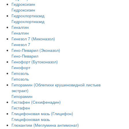
Гидроксизин
Гидроксизин
Гидрохлортиазид
Гидрохлортиазид
Гиналгин
Гиналгин
Гинезол 7 (Миконазол)
Гинезол 7
Гино-Певарил (Эконазол)
Гино-Певарил
Гинофорт (Бутоконазол)
Гинофорт
Гипозоль
Гипозоль
Гипорамин (Облепихи крушиновидной листьев
экстракт)
Гипорамин
Гистафен (Сехифенадин)
Гистафен
Глицифоновая мазь (Глицифон)
Глицифоновая мазь
Глюкантим (Меглумина антимонат)