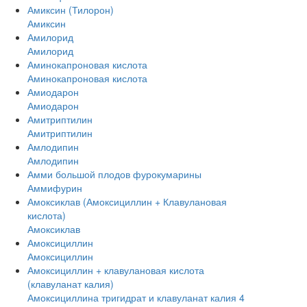
Амиксин (Тилорон)
Амиксин
Амилорид
Амилорид
Аминокапроновая кислота
Аминокапроновая кислота
Амиодарон
Амиодарон
Амитриптилин
Амитриптилин
Амлодипин
Амлодипин
Амми большой плодов фурокумарины
Аммифурин
Амоксиклав (Амоксициллин + Клавулановая
кислота)
Амоксиклав
Амоксициллин
Амоксициллин
Амоксициллин + клавулановая кислота
(клавуланат калия)
Амоксициллина тригидрат и клавуланат калия 4