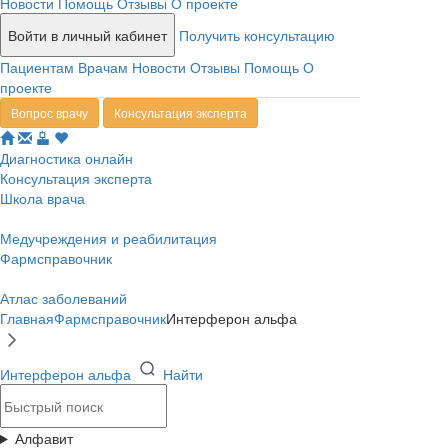
Новости
Помощь
Отзывы
О проекте
Войти в личный кабинет
Получить консультацию
Пациентам
Врачам
Новости
Отзывы
Помощь
О
проекте
Вопрос врачу
Консультация эксперта
Диагностика онлайн
Консультация эксперта
Школа врача
Медучреждения и реабилитация
Фармсправочник
Атлас заболеваний
Главная
Фармсправочник
Интерферон альфа
Интерферон альфа
Найти
Алфавит