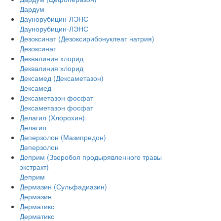
Дардум
Даунорубицин-ЛЭНС
Даунорубицин-ЛЭНС
Дезоксинат (Дезоксирибонуклеат натрия)
Дезоксинат
Деквалиния хлорид
Деквалиния хлорид
Дексамед (Дексаметазон)
Дексамед
Дексаметазон фосфат
Дексаметазон фосфат
Делагил (Хлорохин)
Делагил
Деперзолон (Мазипредон)
Деперзолон
Деприм (Зверобоя продырявленного травы
экстракт)
Деприм
Дермазин (Сульфадиазин)
Дермазин
Дерматикс
Дерматикс