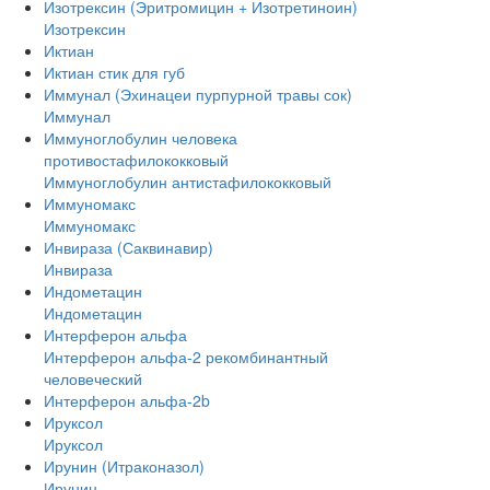
Изотрексин (Эритромицин + Изотретиноин)
Изотрексин
Иктиан
Иктиан стик для губ
Иммунал (Эхинацеи пурпурной травы сок)
Иммунал
Иммуноглобулин человека
противостафилококковый
Иммуноглобулин антистафилококковый
Иммуномакс
Иммуномакс
Инвираза (Саквинавир)
Инвираза
Индометацин
Индометацин
Интерферон альфа
Интерферон альфа-2 рекомбинантный
человеческий
Интерферон альфа-2b
Ируксол
Ируксол
Ирунин (Итраконазол)
Ирунин