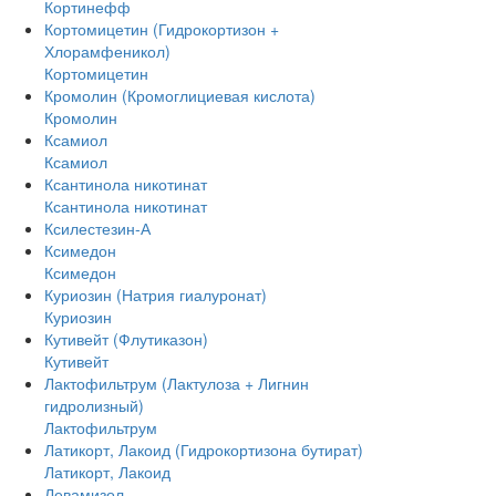
Кортинефф
Кортомицетин (Гидрокортизон +
Хлорамфеникол)
Кортомицетин
Кромолин (Кромоглициевая кислота)
Кромолин
Ксамиол
Ксамиол
Ксантинола никотинат
Ксантинола никотинат
Ксилестезин-А
Ксимедон
Ксимедон
Куриозин (Натрия гиалуронат)
Куриозин
Кутивейт (Флутиказон)
Кутивейт
Лактофильтрум (Лактулоза + Лигнин
гидролизный)
Лактофильтрум
Латикорт, Лакоид (Гидрокортизона бутират)
Латикорт, Лакоид
Левамизол