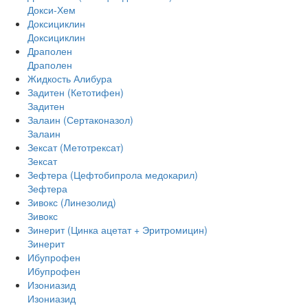
Докси-Хем
Доксициклин
Доксициклин
Драполен
Драполен
Жидкость Алибура
Задитен (Кетотифен)
Задитен
Залаин (Сертаконазол)
Залаин
Зексат (Метотрексат)
Зексат
Зефтера (Цефтобипрола медокарил)
Зефтера
Зивокс (Линезолид)
Зивокс
Зинерит (Цинка ацетат + Эритромицин)
Зинерит
Ибупрофен
Ибупрофен
Изониазид
Изониазид