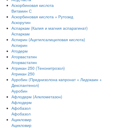
Аскорбиновая кислота
Витамин С
Аскорбиновая кислота + Рутозид
Аскорутин
Аспаркам (Калия и магния аспарагинат)
Аспаркам
Аспирин (Ацетилсалициловая кислота)
Аспирин
Атодерм
Аторвастатин
Аторвастатин
Атрикан 250 (Тенонитрозол)
Атрикан 250
Ауробин (Преднизолона капронат + Лидокаин +
Декспантенол)
Ауробин
Афлодерм (Алклометазон)
Афлодерм
Афобазол
Афобазол
Ацикловир
Ацикловир