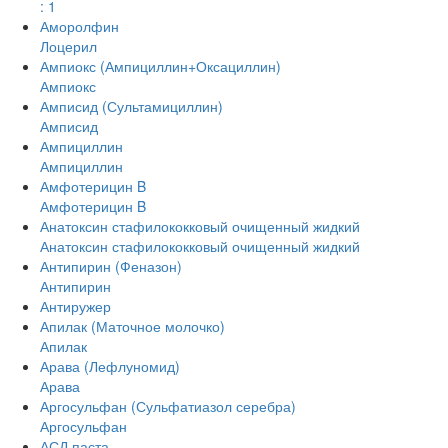
: 1
Аморолфин
Лоцерил
Ампиокс (Ампициллин+Оксациллин)
Ампиокс
Амписид (Сультамициллин)
Амписид
Ампициллин
Ампициллин
Амфотерицин B
Амфотерицин B
Анатоксин стафилококковый очищенный жидкий
Анатоксин стафилококковый очищенный жидкий
Антипирин (Феназон)
Антипирин
Антиружер
Апилак (Маточное молочко)
Апилак
Арава (Лефлуномид)
Арава
Аргосульфан (Сульфатиазол серебра)
Аргосульфан
АСД паста