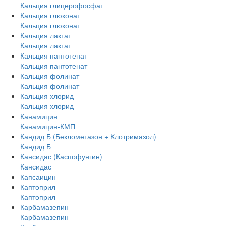
Кальция глицерофосфат
Кальция глюконат
Кальция глюконат
Кальция лактат
Кальция лактат
Кальция пантотенат
Кальция пантотенат
Кальция фолинат
Кальция фолинат
Кальция хлорид
Кальция хлорид
Канамицин
Канамицин-КМП
Кандид Б (Беклометазон + Клотримазол)
Кандид Б
Кансидас (Каспофунгин)
Кансидас
Капсаицин
Каптоприл
Каптоприл
Карбамазепин
Карбамазепин