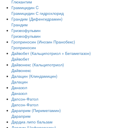
Глюкантим
Грамицидин C
Грамицидин С гидрохлорид
Грандим (Дифенгидрамин)
Грандим
Гризеофульвин
Гризеофульвин
Гроприносин (Инозин Пранобекс)
Гроприносин
Дайвобет (Кальципотриол + Бетаметазон)
Дайвобет
Дайвонекс (Кальципотриол)
Дайвонекс
Далацин (Клиндамицин)
Далацин
Даназол
Даназол
Дапсон-Фатол
Дапсон-Фатол
Дараприм (Пириметамин)
Дараприм
Дардиа липо бальзам
Дардум (Цефоперазон)