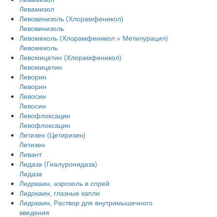
Левамизол
Левовинизоль (Хлорамфеникол)
Левовинизоль
Левомеколь (Хлорамфеникол + Метилурацил)
Левомеколь
Левомицетин (Хлорамфеникол)
Левомицетин
Леворин
Леворин
Левосин
Левосин
Левофлоксацин
Левофлоксацин
Летизен (Цетиризин)
Летизен
Ливант
Лидаза (Гиалуронидаза)
Лидаза
Лидокаин, аэрозоль и спрей
Лидокаин, глазные капли
Лидокаин, Раствор для внутримышечного
введения