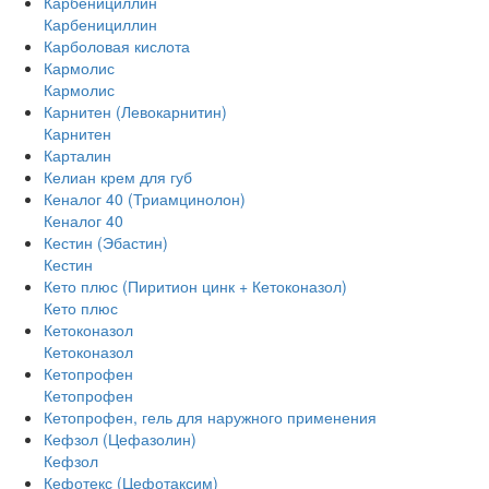
Карбенициллин
Карбенициллин
Карболовая кислота
Кармолис
Кармолис
Карнитен (Левокарнитин)
Карнитен
Карталин
Келиан крем для губ
Кеналог 40 (Триамцинолон)
Кеналог 40
Кестин (Эбастин)
Кестин
Кето плюс (Пиритион цинк + Кетоконазол)
Кето плюс
Кетоконазол
Кетоконазол
Кетопрофен
Кетопрофен
Кетопрофен, гель для наружного применения
Кефзол (Цефазолин)
Кефзол
Кефотекс (Цефотаксим)