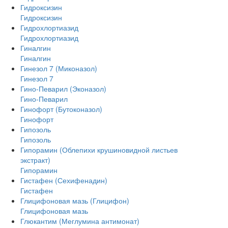
Гидроксизин
Гидроксизин
Гидрохлортиазид
Гидрохлортиазид
Гиналгин
Гиналгин
Гинезол 7 (Миконазол)
Гинезол 7
Гино-Певарил (Эконазол)
Гино-Певарил
Гинофорт (Бутоконазол)
Гинофорт
Гипозоль
Гипозоль
Гипорамин (Облепихи крушиновидной листьев
экстракт)
Гипорамин
Гистафен (Сехифенадин)
Гистафен
Глицифоновая мазь (Глицифон)
Глицифоновая мазь
Глюкантим (Меглумина антимонат)