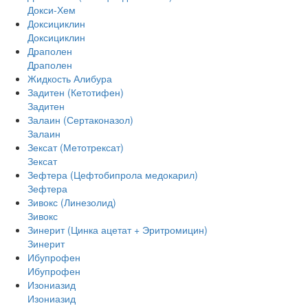
Докси-Хем
Доксициклин
Доксициклин
Драполен
Драполен
Жидкость Алибура
Задитен (Кетотифен)
Задитен
Залаин (Сертаконазол)
Залаин
Зексат (Метотрексат)
Зексат
Зефтера (Цефтобипрола медокарил)
Зефтера
Зивокс (Линезолид)
Зивокс
Зинерит (Цинка ацетат + Эритромицин)
Зинерит
Ибупрофен
Ибупрофен
Изониазид
Изониазид