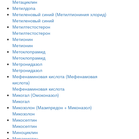
Метациклин
Метилдопа
Метиленовый синий (Метилтиониния хлорид)
Метиленовый синий
Метилтестостерон
Метилтестостерон
Метионин
Метионин
Метоклопрамид
Метоклопрамид
Метронидазол
Метронидазол
Мефенаминовая кислота (Мефенамовая
кислота)
Мефенаминовая кислота
Микогал (Омоконазол)
Микогал
Микозолон (Мазипредон + Миконазол)
Микозолон
Микосептин
Микосептин
Миноциклин
Мирамистин