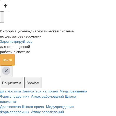
Информационно-диагностическая система
по дерматовенерологии
Зарегистрируйтесь
для полноценной
работы в системе
Войти
Пациентам
Врачам
Диагностика
Записаться на прием
Медучреждения
Фармсправочник
Атлас заболеваний
Школа
пациента
Диагностика
Школа врача
Медучреждения
Фармсправочник
Атлас заболеваний