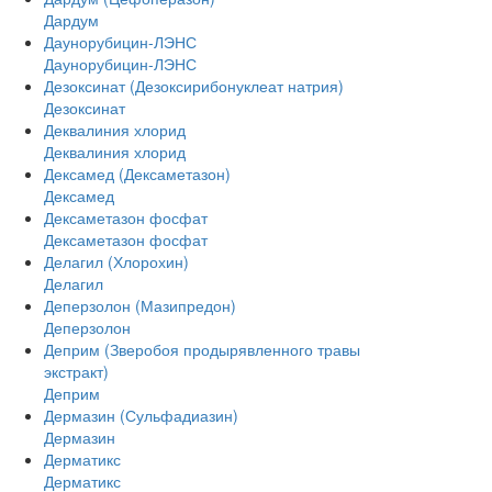
Дардум
Даунорубицин-ЛЭНС
Даунорубицин-ЛЭНС
Дезоксинат (Дезоксирибонуклеат натрия)
Дезоксинат
Деквалиния хлорид
Деквалиния хлорид
Дексамед (Дексаметазон)
Дексамед
Дексаметазон фосфат
Дексаметазон фосфат
Делагил (Хлорохин)
Делагил
Деперзолон (Мазипредон)
Деперзолон
Деприм (Зверобоя продырявленного травы
экстракт)
Деприм
Дермазин (Сульфадиазин)
Дермазин
Дерматикс
Дерматикс