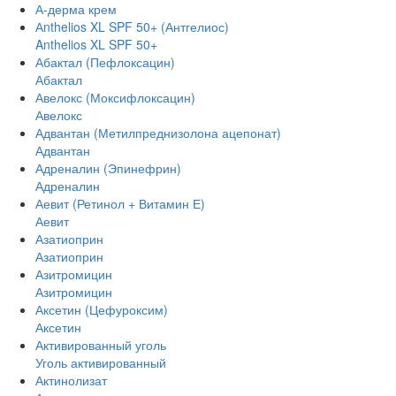
А-дерма крем
Аnthelios XL SPF 50+ (Антгелиос)
Anthelios XL SPF 50+
Абактал (Пефлоксацин)
Абактал
Авелокс (Моксифлоксацин)
Авелокс
Адвантан (Метилпреднизолона ацепонат)
Адвантан
Адреналин (Эпинефрин)
Адреналин
Аевит (Ретинол + Витамин Е)
Аевит
Азатиоприн
Азатиоприн
Азитромицин
Азитромицин
Аксетин (Цефуроксим)
Аксетин
Активированный уголь
Уголь активированный
Актинолизат