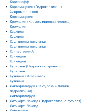
Кортинефф
Кортомицетин (Гидрокортизон +
Хлорамфеникол)
Кортомицетин
Кромолин (Кромоглициевая кислота)
Кромолин
Ксамиол
Ксамиол
Ксантинола никотинат
Ксантинола никотинат
Ксилестезин-А
Ксимедон
Ксимедон
Куриозин (Натрия гиалуронат)
Куриозин
Кутивейт (Флутиказон)
Кутивейт
Лактофильтрум (Лактулоза + Лигнин
гидролизный)
Лактофильтрум
Латикорт, Лакоид (Гидрокортизона бутират)
Латикорт, Лакоид
Левамизол