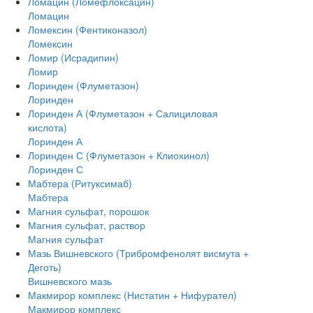
Ломацин (Ломефлоксацин)
Ломацин
Ломексин (Фентиконазол)
Ломексин
Ломир (Исрадипин)
Ломир
Лоринден (Флуметазон)
Лоринден
Лоринден А (Флуметазон + Салициловая
кислота)
Лоринден А
Лоринден С (Флуметазон + Клиохинол)
Лоринден С
Мабтера (Ритуксимаб)
Мабтера
Магния сульфат, порошок
Магния сульфат, раствор
Магния сульфат
Мазь Вишневского (Трибромфенолят висмута +
Деготь)
Вишневского мазь
Макмирор комплекс (Нистатин + Нифурател)
Макмирор комплекс