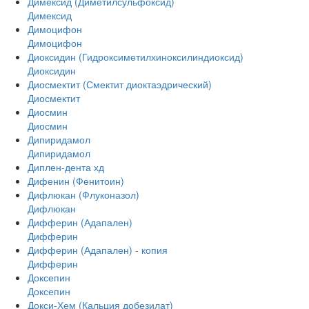
Димексид (Диметилсульфоксид)
Димексид
Димоцифон
Димоцифон
Диоксидин (Гидроксиметилхиноксилиндиоксид)
Диоксидин
Диосмектит (Смектит диоктаэдрический)
Диосмектит
Диосмин
Диосмин
Дипиридамол
Дипиридамол
Диплен-дента хд
Дифенин (Фенитоин)
Дифлюкан (Флуконазол)
Дифлюкан
Дифферин (Адапален)
Дифферин
Дифферин (Адапален) - копия
Дифферин
Доксепин
Доксепин
Докси-Хем (Кальция добезилат)