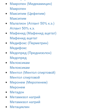
Макропен (Мидекамицин)
Макропен
Максипим (Цефепим)
Максипим
Малатион (Атлант 50% к.э.)
Атлант 50% к.э.
Мафенид (Мафенид ацетат)
Мафенид ацетат
Медифокс (Перметрин)
Медифокс
Медопред (Преднизолон)
Медопред
Мелоксикам
Мелоксикам
Ментол (Ментол спиртовой)
Ментол спиртовой
Меронем (Меропенем)
Меронем
Метадон
Метамизол натрий
Метамизол натрий
Метациклин