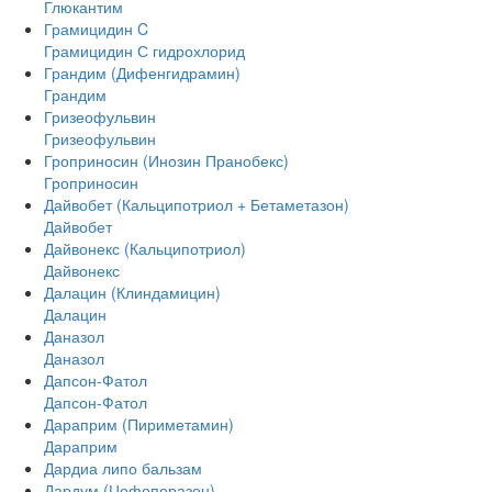
Глюкантим
Грамицидин C
Грамицидин С гидрохлорид
Грандим (Дифенгидрамин)
Грандим
Гризеофульвин
Гризеофульвин
Гроприносин (Инозин Пранобекс)
Гроприносин
Дайвобет (Кальципотриол + Бетаметазон)
Дайвобет
Дайвонекс (Кальципотриол)
Дайвонекс
Далацин (Клиндамицин)
Далацин
Даназол
Даназол
Дапсон-Фатол
Дапсон-Фатол
Дараприм (Пириметамин)
Дараприм
Дардиа липо бальзам
Дардум (Цефоперазон)