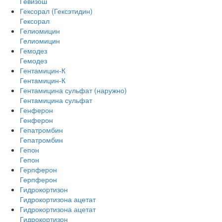
Гевизош
Гексорал (Гексэтидин)
Гексорал
Гелиомицин
Гелиомицин
Гемодез
Гемодез
Гентамицин-К
Гентамицин-К
Гентамицина сульфат (наружно)
Гентамицина сульфат
Генферон
Генферон
Гепатромбин
Гепатромбин
Гепон
Гепон
Герпферон
Герпферон
Гидрокортизон
Гидрокортизона ацетат
Гидрокортизона ацетат
Гидрокортизон