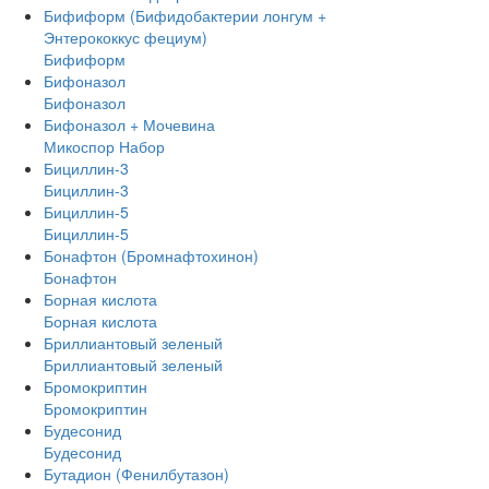
Бифиформ (Бифидобактерии лонгум +
Энтерококкус фециум)
Бифиформ
Бифоназол
Бифоназол
Бифоназол + Мочевина
Микоспор Набор
Бициллин-3
Бициллин-3
Бициллин-5
Бициллин-5
Бонафтон (Бромнафтохинон)
Бонафтон
Борная кислота
Борная кислота
Бриллиантовый зеленый
Бриллиантовый зеленый
Бромокриптин
Бромокриптин
Будесонид
Будесонид
Бутадион (Фенилбутазон)