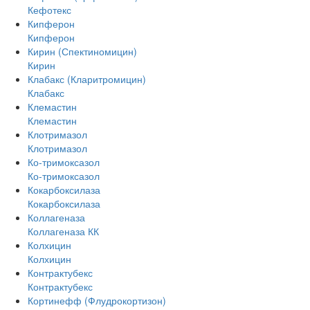
Кефотекс
Кипферон
Кипферон
Кирин (Спектиномицин)
Кирин
Клабакс (Кларитромицин)
Клабакс
Клемастин
Клемастин
Клотримазол
Клотримазол
Ко-тримоксазол
Ко-тримоксазол
Кокарбоксилаза
Кокарбоксилаза
Коллагеназа
Коллагеназа КК
Колхицин
Колхицин
Контрактубекс
Контрактубекс
Кортинефф (Флудрокортизон)