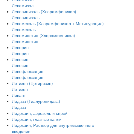
Левамизол
Левовинизоль (Хлорамфеникол)
Левовинизоль
Левомеколь (Хлорамфеникол + Метилурацил)
Левомеколь
Левомицетин (Хлорамфеникол)
Левомицетин
Леворин
Леворин
Левосин
Левосин
Левофлоксацин
Левофлоксацин
Летизен (Цетиризин)
Летизен
Ливант
Лидаза (Гиалуронидаза)
Лидаза
Лидокаин, аэрозоль и спрей
Лидокаин, глазные капли
Лидокаин, Раствор для внутримышечного
введения