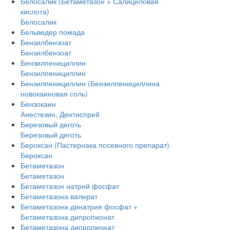
Белосалик (Бетаметазон + Салициловая
кислота)
Белосалик
Бельведер помада
Бензилбензоат
Бензилбензоат
Бензилпенициллин
Бензилпенициллин
Бензилпенициллин (Бензилпенициллина
новокаиновая соль)
Бензокаин
Анестезин, Дентиспрей
Березовый деготь
Березовый деготь
Бероксан (Пастернака посевного препарат)
Бероксан
Бетаметазон
Бетаметазон
Бетаметазон натрий фосфат
Бетаметазона валерат
Бетаметазона динатрия фосфат +
Бетаметазона дипропионат
Бетаметазона дипропионат