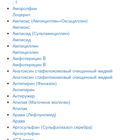
: 1
Аморолфин
Лоцерил
Ампиокс (Ампициллин+Оксациллин)
Ампиокс
Амписид (Сультамициллин)
Амписид
Ампициллин
Ампициллин
Амфотерицин B
Амфотерицин B
Анатоксин стафилококковый очищенный жидкий
Анатоксин стафилококковый очищенный жидкий
Антипирин (Феназон)
Антипирин
Антиружер
Апилак (Маточное молочко)
Апилак
Арава (Лефлуномид)
Арава
Аргосульфан (Сульфатиазол серебра)
Аргосульфан
АСД паста