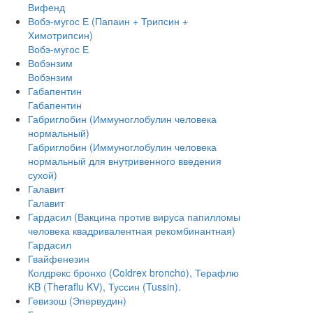
Вифенд
Вобэ-мугос Е (Папаин + Трипсин +
Химотрипсин)
Вобэ-мугос Е
Вобэнзим
Вобэнзим
Габапентин
Габапентин
Габриглобин (Иммуноглобулин человека
нормальный)
Габриглобин (Иммуноглобулин человека
нормальный для внутривенного введения
сухой)
Галавит
Галавит
Гардасил (Вакцина против вируса папилломы
человека квадривалентная рекомбинантная)
Гардасил
Гвайфенезин
Колдрекс бронхо (Coldrex broncho), Терафлю
KB (Theraflu KV), Туссин (Tussin).
Гевизош (Эпервудин)