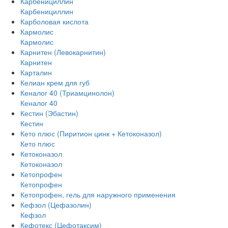
Карбенициллин
Карбенициллин
Карболовая кислота
Кармолис
Кармолис
Карнитен (Левокарнитин)
Карнитен
Карталин
Келиан крем для губ
Кеналог 40 (Триамцинолон)
Кеналог 40
Кестин (Эбастин)
Кестин
Кето плюс (Пиритион цинк + Кетоконазол)
Кето плюс
Кетоконазол
Кетоконазол
Кетопрофен
Кетопрофен
Кетопрофен, гель для наружного применения
Кефзол (Цефазолин)
Кефзол
Кефотекс (Цефотаксим)