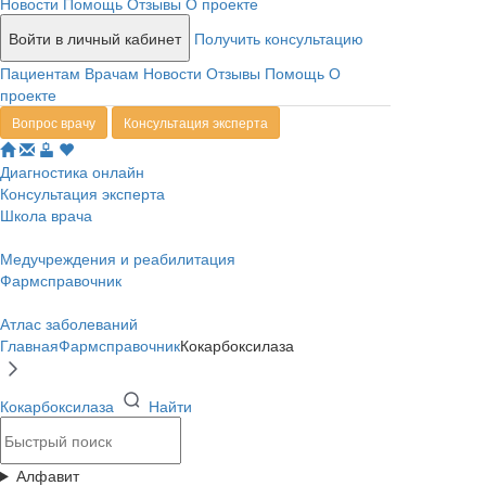
Новости
Помощь
Отзывы
О проекте
Войти в личный кабинет
Получить консультацию
Пациентам
Врачам
Новости
Отзывы
Помощь
О
проекте
Вопрос врачу
Консультация эксперта
Диагностика онлайн
Консультация эксперта
Школа врача
Медучреждения и реабилитация
Фармсправочник
Атлас заболеваний
Главная
Фармсправочник
Кокарбоксилаза
Кокарбоксилаза
Найти
Алфавит