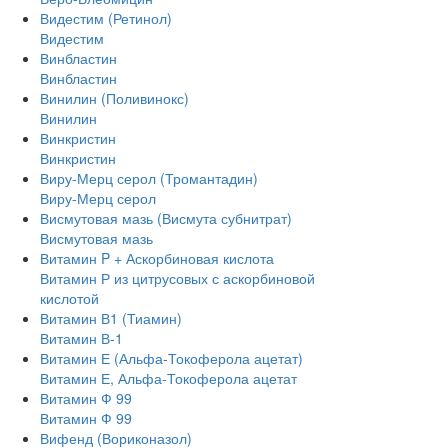
Видестим (Ретинол)
Видестим
Винбластин
Винбластин
Винилин (Поливинокс)
Винилин
Винкристин
Винкристин
Виру-Мерц серол (Тромантадин)
Виру-Мерц серол
Висмутовая мазь (Висмута субнитрат)
Висмутовая мазь
Витамин P + Аскорбиновая кислота
Витамин Р из цитрусовых с аскорбиновой
кислотой
Витамин В1 (Тиамин)
Витамин В-1
Витамин Е (Альфа-Токоферола ацетат)
Витамин Е, Альфа-Токоферола ацетат
Витамин Ф 99
Витамин Ф 99
Вифенд (Вориконазол)