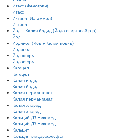
Итакс (Фенотрин)
Итакс
Ихтиол (Ихтаммол)
Ихтиол
Йод + Калия йодид (Йода спиртовой р-р)
Йод
Йодинол (Йод + Калия йодид)
Йодинол
Йодоформ
Йодоформ
Кагоцел
Кагоцел
Калия йодид
Калия йодид
Калия перманганат
Калия перманганат
Калия хлорид
Калия хлорид
Кальций-Д3 Никомед
Кальций-Д3 Никомед
Кальцит
Кальция глицерофосфат