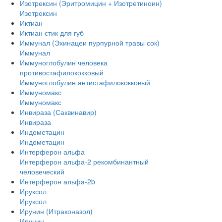
Изотрексин (Эритромицин + Изотретиноин)
Изотрексин
Иктиан
Иктиан стик для губ
Иммунал (Эхинацеи пурпурной травы сок)
Иммунал
Иммуноглобулин человека
противостафилококковый
Иммуноглобулин антистафилококковый
Иммуномакс
Иммуномакс
Инвираза (Саквинавир)
Инвираза
Индометацин
Индометацин
Интерферон альфа
Интерферон альфа-2 рекомбинантный
человеческий
Интерферон альфа-2b
Ируксол
Ируксол
Ирунин (Итраконазол)
Ирунин