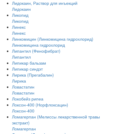
Лидокаин, Раствор для инъекций
Лидокаин
Ликопид
Ликопид
Линекс
Линекс
Линкомицин (Линкомицина гидрохлорид)
Линкомицина гидрохлорид
Липантил (Фенофибрат)
Липантил
Липикар бальзам
Липикар синдэт
Лирика (Прегабалин)
Лирика
Ловастатин
Ловастатин
Локобейз рипеа
Локсон-400 (Норфлоксацин)
Локсон-400
Ломагерпан (Мелиссы лекарственной травы
экстракт)
Ломагерпан