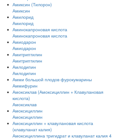
Амиксин (Тилорон)
Амиксин
Амилорид
Амилорид
Аминокапроновая кислота
Аминокапроновая кислота
Амиодарон
Амиодарон
Амитриптилин
Амитриптилин
Амлодипин
Амлодипин
Амми большой плодов фурокумарины
Аммифурин
Амоксиклав (Амоксициллин + Клавулановая
кислота)
Амоксиклав
Амоксициллин
Амоксициллин
Амоксициллин + клавулановая кислота
(клавуланат калия)
Амоксициллина тригидрат и клавуланат калия 4