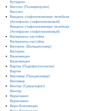
Бутадион
Ваготил (Поликрезулен)
Ваготил
Вакцина стафилококковая лечебная
(Антифагин стафилококковый)
Вакцина стафилококковая лечебная
(Антифагин стафилококковый)
Валерианы настойка
Валерианы настойка
Валтрекс (Валацикловир)
Валтрекс
Ванкомицин
Ванкомицин
Вартек (Подофиллотоксин)
Вартек
Вектавир (Пенцикловир)
Вектавир
Вентер (Сукральфат)
Вентер
Верапамил
Верапамил
Веро-Блеомицин
Веро-Блеомицин