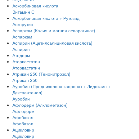
Аскорбиновая кислота
Витамин С
Аскорбиновая кислота + Рутозид
Аскорутин
Аспаркам (Калия и магния аспарагинат)
Аспаркам
Аспирин (Ацетилсалициловая кислота)
Аспирин
Атодерм
Аторвастатин
Аторвастатин
Атрикан 250 (Тенонитрозол)
Атрикан 250
Ауробин (Преднизолона капронат + Лидокаин +
Декспантенол)
Ауробин
Афлодерм (Алклометазон)
Афлодерм
Афобазол
Афобазол
Ацикловир
Ацикловир