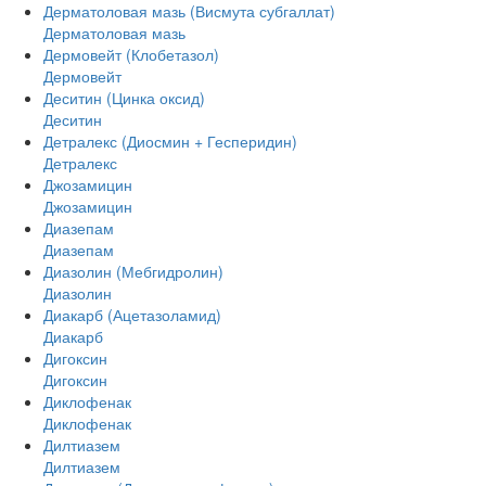
Дерматоловая мазь (Висмута субгаллат)
Дерматоловая мазь
Дермовейт (Клобетазол)
Дермовейт
Деситин (Цинка оксид)
Деситин
Детралекс (Диосмин + Гесперидин)
Детралекс
Джозамицин
Джозамицин
Диазепам
Диазепам
Диазолин (Мебгидролин)
Диазолин
Диакарб (Ацетазоламид)
Диакарб
Дигоксин
Дигоксин
Диклофенак
Диклофенак
Дилтиазем
Дилтиазем