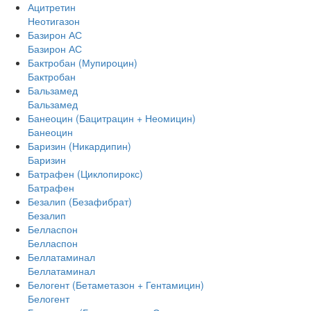
Ацитретин
Неотигазон
Базирон АС
Базирон АС
Бактробан (Мупироцин)
Бактробан
Бальзамед
Бальзамед
Банеоцин (Бацитрацин + Неомицин)
Банеоцин
Баризин (Никардипин)
Баризин
Батрафен (Циклопирокс)
Батрафен
Безалип (Безафибрат)
Безалип
Белласпон
Белласпон
Беллатаминал
Беллатаминал
Белогент (Бетаметазон + Гентамицин)
Белогент