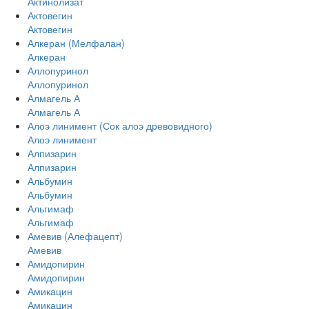
Актинолизат
Актовегин
Актовегин
Алкеран (Мелфалан)
Алкеран
Аллопуринол
Аллопуринол
Алмагель А
Алмагель А
Алоэ линимент (Сок алоэ древовидного)
Алоэ линимент
Алпизарин
Алпизарин
Альбумин
Альбумин
Альгимаф
Альгимаф
Амевив (Алефацепт)
Амевив
Амидопирин
Амидопирин
Амикацин
Амикацин