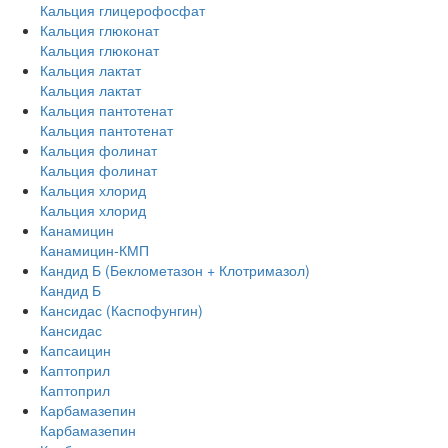
Кальция глицерофосфат
Кальция глюконат
Кальция глюконат
Кальция лактат
Кальция лактат
Кальция пантотенат
Кальция пантотенат
Кальция фолинат
Кальция фолинат
Кальция хлорид
Кальция хлорид
Канамицин
Канамицин-КМП
Кандид Б (Беклометазон + Клотримазол)
Кандид Б
Кансидас (Каспофунгин)
Кансидас
Капсаицин
Каптоприл
Каптоприл
Карбамазепин
Карбамазепин