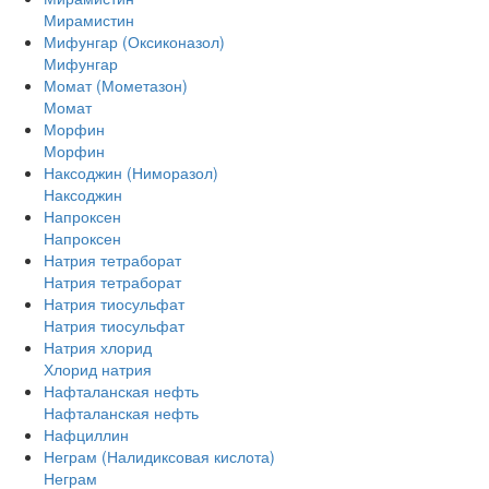
Мирамистин
Мифунгар (Оксиконазол)
Мифунгар
Момат (Мометазон)
Момат
Морфин
Морфин
Наксоджин (Ниморазол)
Наксоджин
Напроксен
Напроксен
Натрия тетраборат
Натрия тетраборат
Натрия тиосульфат
Натрия тиосульфат
Натрия хлорид
Хлорид натрия
Нафталанская нефть
Нафталанская нефть
Нафциллин
Неграм (Налидиксовая кислота)
Неграм