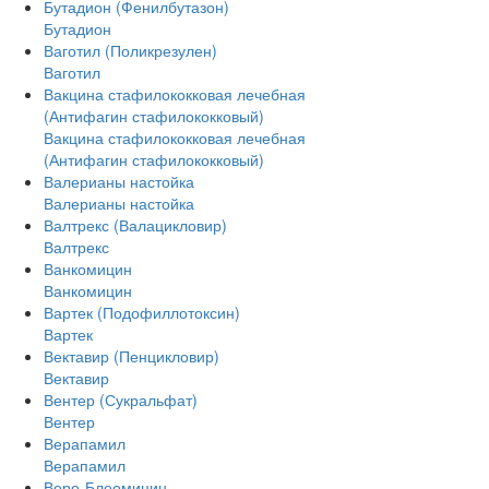
Бутадион (Фенилбутазон)
Бутадион
Ваготил (Поликрезулен)
Ваготил
Вакцина стафилококковая лечебная
(Антифагин стафилококковый)
Вакцина стафилококковая лечебная
(Антифагин стафилококковый)
Валерианы настойка
Валерианы настойка
Валтрекс (Валацикловир)
Валтрекс
Ванкомицин
Ванкомицин
Вартек (Подофиллотоксин)
Вартек
Вектавир (Пенцикловир)
Вектавир
Вентер (Сукральфат)
Вентер
Верапамил
Верапамил
Веро-Блеомицин