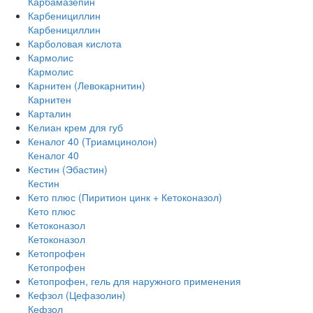
Карбамазепин
Карбенициллин
Карбенициллин
Карболовая кислота
Кармолис
Кармолис
Карнитен (Левокарнитин)
Карнитен
Карталин
Келиан крем для губ
Кеналог 40 (Триамцинолон)
Кеналог 40
Кестин (Эбастин)
Кестин
Кето плюс (Пиритион цинк + Кетоконазол)
Кето плюс
Кетоконазол
Кетоконазол
Кетопрофен
Кетопрофен
Кетопрофен, гель для наружного применения
Кефзол (Цефазолин)
Кефзол