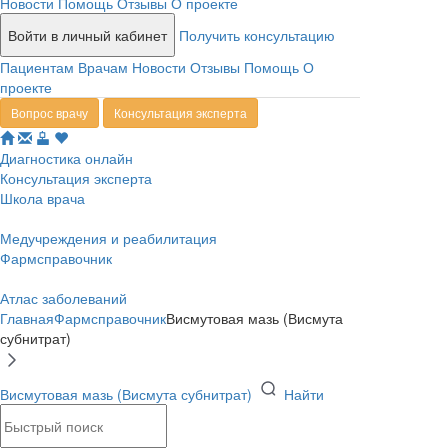
Новости
Помощь
Отзывы
О проекте
Войти в личный кабинет
Получить консультацию
Пациентам
Врачам
Новости
Отзывы
Помощь
О
проекте
Вопрос врачу
Консультация эксперта
Диагностика онлайн
Консультация эксперта
Школа врача
Медучреждения и реабилитация
Фармсправочник
Атлас заболеваний
Главная
Фармсправочник
Висмутовая мазь (Висмута
субнитрат)
Висмутовая мазь (Висмута субнитрат)
Найти