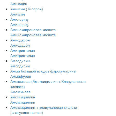
Амикацин
Амиксин (Тилорон)
Амиксин
Амилорид
Амилорид
Аминокапроновая кислота
Аминокапроновая кислота
Амиодарон
Амиодарон
Амитриптилин
Амитриптилин
Амлодипин
Амлодипин
Амми большой плодов фурокумарины
Аммифурин
Амоксиклав (Амоксициллин + Клавулановая
кислота)
Амоксиклав
Амоксициллин
Амоксициллин
Амоксициллин + клавулановая кислота
(клавуланат калия)