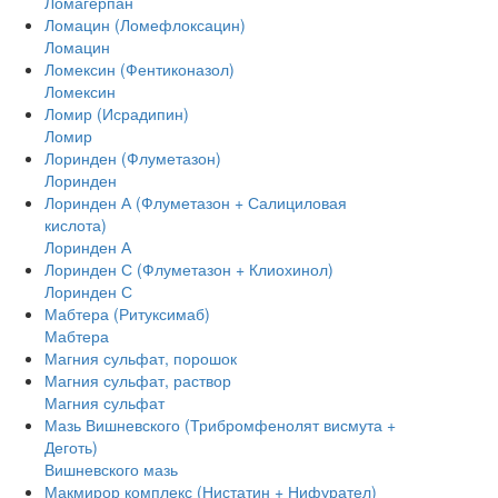
Ломагерпан
Ломацин (Ломефлоксацин)
Ломацин
Ломексин (Фентиконазол)
Ломексин
Ломир (Исрадипин)
Ломир
Лоринден (Флуметазон)
Лоринден
Лоринден А (Флуметазон + Салициловая
кислота)
Лоринден А
Лоринден С (Флуметазон + Клиохинол)
Лоринден С
Мабтера (Ритуксимаб)
Мабтера
Магния сульфат, порошок
Магния сульфат, раствор
Магния сульфат
Мазь Вишневского (Трибромфенолят висмута +
Деготь)
Вишневского мазь
Макмирор комплекс (Нистатин + Нифурател)