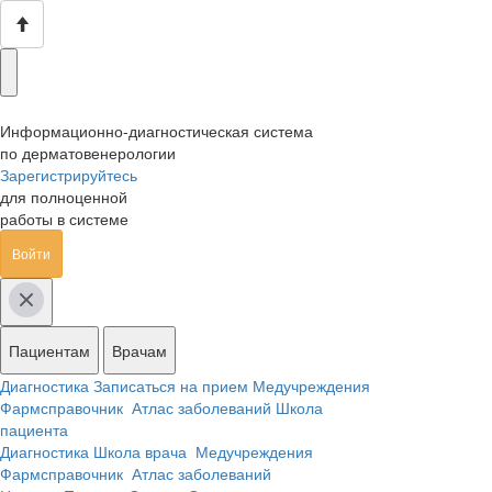
Информационно-диагностическая система
по дерматовенерологии
Зарегистрируйтесь
для полноценной
работы в системе
Войти
Пациентам
Врачам
Диагностика
Записаться на прием
Медучреждения
Фармсправочник
Атлас заболеваний
Школа
пациента
Диагностика
Школа врача
Медучреждения
Фармсправочник
Атлас заболеваний