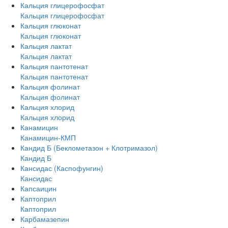
Кальция глицерофосфат
Кальция глицерофосфат
Кальция глюконат
Кальция глюконат
Кальция лактат
Кальция лактат
Кальция пантотенат
Кальция пантотенат
Кальция фолинат
Кальция фолинат
Кальция хлорид
Кальция хлорид
Канамицин
Канамицин-КМП
Кандид Б (Беклометазон + Клотримазол)
Кандид Б
Кансидас (Каспофунгин)
Кансидас
Капсаицин
Каптоприл
Каптоприл
Карбамазепин