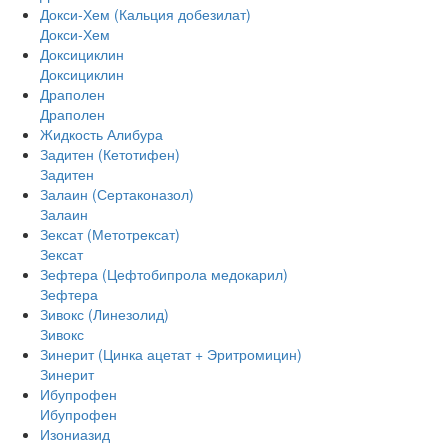
Докси-Хем (Кальция добезилат)
Докси-Хем
Доксициклин
Доксициклин
Драполен
Драполен
Жидкость Алибура
Задитен (Кетотифен)
Задитен
Залаин (Сертаконазол)
Залаин
Зексат (Метотрексат)
Зексат
Зефтера (Цефтобипрола медокарил)
Зефтера
Зивокс (Линезолид)
Зивокс
Зинерит (Цинка ацетат + Эритромицин)
Зинерит
Ибупрофен
Ибупрофен
Изониазид