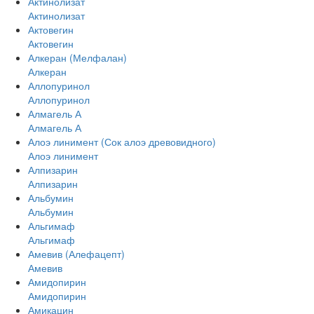
Актинолизат
Актинолизат
Актовегин
Актовегин
Алкеран (Мелфалан)
Алкеран
Аллопуринол
Аллопуринол
Алмагель А
Алмагель А
Алоэ линимент (Сок алоэ древовидного)
Алоэ линимент
Алпизарин
Алпизарин
Альбумин
Альбумин
Альгимаф
Альгимаф
Амевив (Алефацепт)
Амевив
Амидопирин
Амидопирин
Амикацин