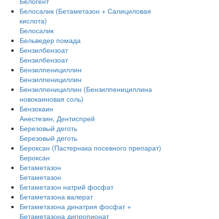
Белогент
Белосалик (Бетаметазон + Салициловая
кислота)
Белосалик
Бельведер помада
Бензилбензоат
Бензилбензоат
Бензилпенициллин
Бензилпенициллин
Бензилпенициллин (Бензилпенициллина
новокаиновая соль)
Бензокаин
Анестезин, Дентиспрей
Березовый деготь
Березовый деготь
Бероксан (Пастернака посевного препарат)
Бероксан
Бетаметазон
Бетаметазон
Бетаметазон натрий фосфат
Бетаметазона валерат
Бетаметазона динатрия фосфат +
Бетаметазона дипропионат