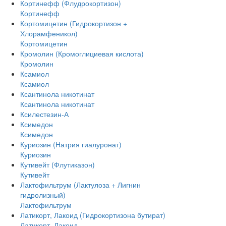
Кортинефф (Флудрокортизон)
Кортинефф
Кортомицетин (Гидрокортизон +
Хлорамфеникол)
Кортомицетин
Кромолин (Кромоглициевая кислота)
Кромолин
Ксамиол
Ксамиол
Ксантинола никотинат
Ксантинола никотинат
Ксилестезин-А
Ксимедон
Ксимедон
Куриозин (Натрия гиалуронат)
Куриозин
Кутивейт (Флутиказон)
Кутивейт
Лактофильтрум (Лактулоза + Лигнин
гидролизный)
Лактофильтрум
Латикорт, Лакоид (Гидрокортизона бутират)
Латикорт, Лакоид