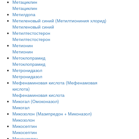
Метациклин
Метациклин
Метилдопа
Метиленовый синий (Метилтиониния хлорид)
Метиленовый синий
Метилтестостерон
Метилтестостерон
Метионин
Метионин
Метоклопрамид
Метоклопрамид
Метронидазол
Метронидазол
Мефенаминовая кислота (Мефенамовая
кислота)
Мефенаминовая кислота
Микогал (Омоконазол)
Микогал
Микозолон (Мазипредон + Миконазол)
Микозолон
Микосептин
Микосептин
Миноциклин