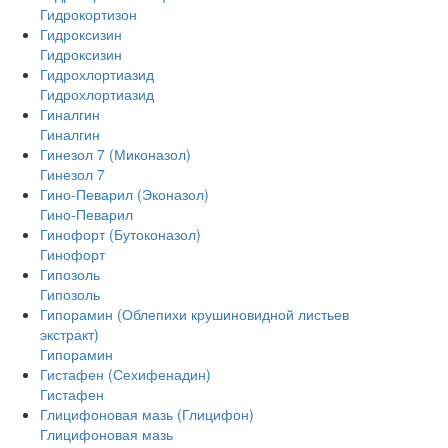
Гидрокортизон
Гидроксизин
Гидроксизин
Гидрохлортиазид
Гидрохлортиазид
Гиналгин
Гиналгин
Гинезол 7 (Миконазол)
Гинезол 7
Гино-Певарил (Эконазол)
Гино-Певарил
Гинофорт (Бутоконазол)
Гинофорт
Гипозоль
Гипозоль
Гипорамин (Облепихи крушиновидной листьев
экстракт)
Гипорамин
Гистафен (Сехифенадин)
Гистафен
Глицифоновая мазь (Глицифон)
Глицифоновая мазь