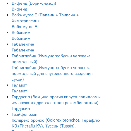
Вифенд (Вориконазол)
Вифенд
Вобэ-мугос Е (Папаин + Трипсин +
Химотрипсин)
Вобэ-мугос Е
Вобэнзим
Вобэнзим
Габапентин
Габапентин
Габриглобин (Иммуноглобулин человека
нормальный)
Габриглобин (Иммуноглобулин человека
нормальный для внутривенного введения
сухой)
Галавит
Галавит
Гардасил (Вакцина против вируса папилломы
человека квадривалентная рекомбинантная)
Гардасил
Гвайфенезин
Колдрекс бронхо (Coldrex broncho), Терафлю
KB (Theraflu KV), Туссин (Tussin).