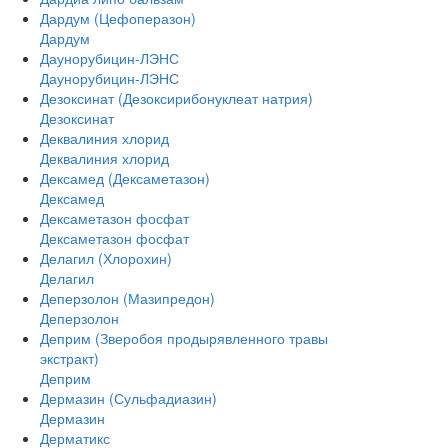
Дардум (Цефоперазон)
Дардум
Даунорубицин-ЛЭНС
Даунорубицин-ЛЭНС
Дезоксинат (Дезоксирибонуклеат натрия)
Дезоксинат
Деквалиния хлорид
Деквалиния хлорид
Дексамед (Дексаметазон)
Дексамед
Дексаметазон фосфат
Дексаметазон фосфат
Делагил (Хлорохин)
Делагил
Деперзолон (Мазипредон)
Деперзолон
Деприм (Зверобоя продырявленного травы
экстракт)
Деприм
Дермазин (Сульфадиазин)
Дермазин
Дерматикс