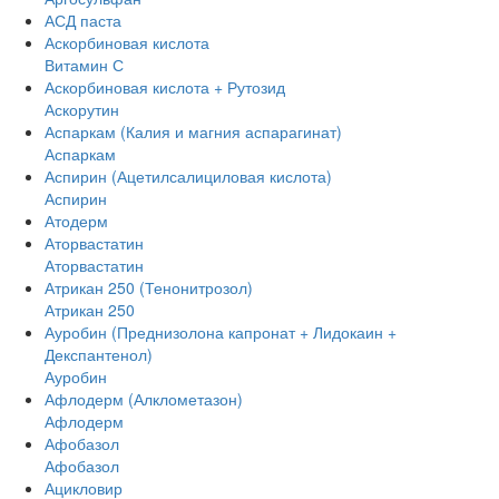
АСД паста
Аскорбиновая кислота
Витамин С
Аскорбиновая кислота + Рутозид
Аскорутин
Аспаркам (Калия и магния аспарагинат)
Аспаркам
Аспирин (Ацетилсалициловая кислота)
Аспирин
Атодерм
Аторвастатин
Аторвастатин
Атрикан 250 (Тенонитрозол)
Атрикан 250
Ауробин (Преднизолона капронат + Лидокаин +
Декспантенол)
Ауробин
Афлодерм (Алклометазон)
Афлодерм
Афобазол
Афобазол
Ацикловир