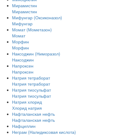
Мирамистин
Мирамистин
Мифунгар (Оксиконазол)
Мифунгар
Момат (Мометазон)
Момат
Морфин
Морфин
Наксоджин (Ниморазол)
Наксоджин
Напроксен
Напроксен
Натрия тетраборат
Натрия тетраборат
Натрия тиосульфат
Натрия тиосульфат
Натрия хлорид
Хлорид натрия
Нафталанская нефть
Нафталанская нефть
Нафциллин
Неграм (Налидиксовая кислота)