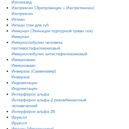
Изониазид
Изотрексин (Эритромицин + Изотретиноин)
Изотрексин
Иктиан
Иктиан стик для губ
Иммунал (Эхинацеи пурпурной травы сок)
Иммунал
Иммуноглобулин человека
противостафилококковый
Иммуноглобулин антистафилококковый
Иммуномакс
Иммуномакс
Инвираза (Саквинавир)
Инвираза
Индометацин
Индометацин
Интерферон альфа
Интерферон альфа-2 рекомбинантный
человеческий
Интерферон альфа-2b
Ируксол
Ируксол
Ирунин (Итраконазол)