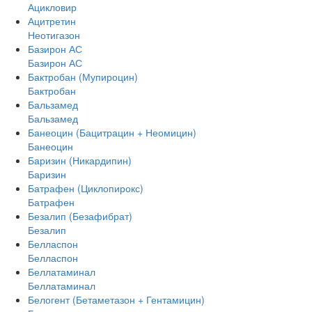
Ацикловир
Ацитретин
Неотигазон
Базирон АС
Базирон АС
Бактробан (Мупироцин)
Бактробан
Бальзамед
Бальзамед
Банеоцин (Бацитрацин + Неомицин)
Банеоцин
Баризин (Никардипин)
Баризин
Батрафен (Циклопирокс)
Батрафен
Безалип (Безафибрат)
Безалип
Белласпон
Белласпон
Беллатаминал
Беллатаминал
Белогент (Бетаметазон + Гентамицин)