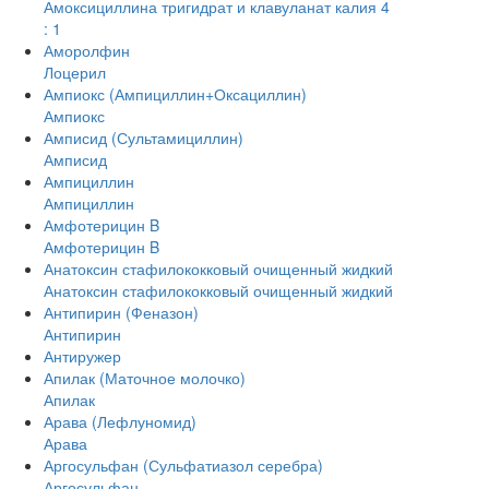
Амоксициллина тригидрат и клавуланат калия 4
: 1
Аморолфин
Лоцерил
Ампиокс (Ампициллин+Оксациллин)
Ампиокс
Амписид (Сультамициллин)
Амписид
Ампициллин
Ампициллин
Амфотерицин B
Амфотерицин B
Анатоксин стафилококковый очищенный жидкий
Анатоксин стафилококковый очищенный жидкий
Антипирин (Феназон)
Антипирин
Антиружер
Апилак (Маточное молочко)
Апилак
Арава (Лефлуномид)
Арава
Аргосульфан (Сульфатиазол серебра)
Аргосульфан