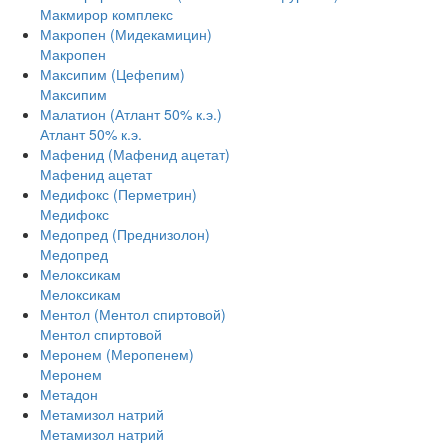
Макмирор комплекс
Макропен (Мидекамицин)
Макропен
Максипим (Цефепим)
Максипим
Малатион (Атлант 50% к.э.)
Атлант 50% к.э.
Мафенид (Мафенид ацетат)
Мафенид ацетат
Медифокс (Перметрин)
Медифокс
Медопред (Преднизолон)
Медопред
Мелоксикам
Мелоксикам
Ментол (Ментол спиртовой)
Ментол спиртовой
Меронем (Меропенем)
Меронем
Метадон
Метамизол натрий
Метамизол натрий