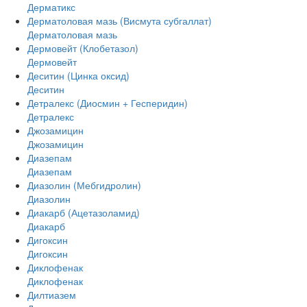
Дерматикс
Дерматоловая мазь (Висмута субгаллат)
Дерматоловая мазь
Дермовейт (Клобетазол)
Дермовейт
Деситин (Цинка оксид)
Деситин
Детралекс (Диосмин + Гесперидин)
Детралекс
Джозамицин
Джозамицин
Диазепам
Диазепам
Диазолин (Мебгидролин)
Диазолин
Диакарб (Ацетазоламид)
Диакарб
Дигоксин
Дигоксин
Диклофенак
Диклофенак
Дилтиазем