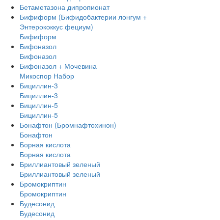
Бетаметазона дипропионат
Бифиформ (Бифидобактерии лонгум +
Энтерококкус фециум)
Бифиформ
Бифоназол
Бифоназол
Бифоназол + Мочевина
Микоспор Набор
Бициллин-3
Бициллин-3
Бициллин-5
Бициллин-5
Бонафтон (Бромнафтохинон)
Бонафтон
Борная кислота
Борная кислота
Бриллиантовый зеленый
Бриллиантовый зеленый
Бромокриптин
Бромокриптин
Будесонид
Будесонид