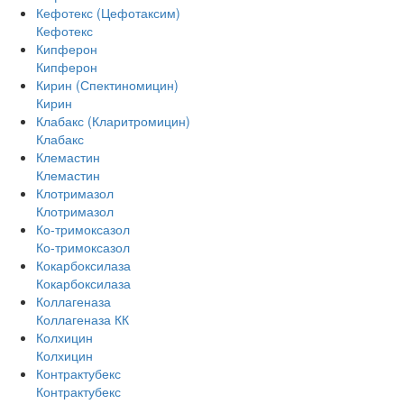
Кефотекс (Цефотаксим)
Кефотекс
Кипферон
Кипферон
Кирин (Спектиномицин)
Кирин
Клабакс (Кларитромицин)
Клабакс
Клемастин
Клемастин
Клотримазол
Клотримазол
Ко-тримоксазол
Ко-тримоксазол
Кокарбоксилаза
Кокарбоксилаза
Коллагеназа
Коллагеназа КК
Колхицин
Колхицин
Контрактубекс
Контрактубекс