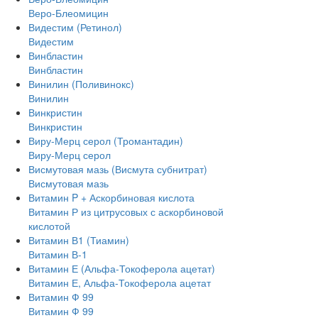
Веро-Блеомицин
Видестим (Ретинол)
Видестим
Винбластин
Винбластин
Винилин (Поливинокс)
Винилин
Винкристин
Винкристин
Виру-Мерц серол (Тромантадин)
Виру-Мерц серол
Висмутовая мазь (Висмута субнитрат)
Висмутовая мазь
Витамин P + Аскорбиновая кислота
Витамин Р из цитрусовых с аскорбиновой
кислотой
Витамин В1 (Тиамин)
Витамин В-1
Витамин Е (Альфа-Токоферола ацетат)
Витамин Е, Альфа-Токоферола ацетат
Витамин Ф 99
Витамин Ф 99