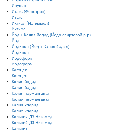
Ирунин
Итакс (Фенотрин)
Итакс
Ихтиол (Ихтаммол)
Ихтиол
Йод + Калия йодид (Йода спиртовой р-р)
Йод
Йодинол (Йод + Калия йодид)
Йодинол
Йодоформ
Йодоформ
Кагоцел
Кагоцел
Калия йодид
Калия йодид
Калия перманганат
Калия перманганат
Калия хлорид
Калия хлорид
Кальций-Д3 Никомед
Кальций-Д3 Никомед
Кальцит