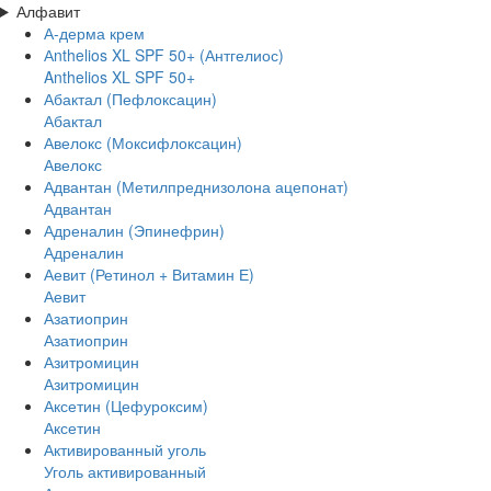
Алфавит
А-дерма крем
Аnthelios XL SPF 50+ (Антгелиос)
Anthelios XL SPF 50+
Абактал (Пефлоксацин)
Абактал
Авелокс (Моксифлоксацин)
Авелокс
Адвантан (Метилпреднизолона ацепонат)
Адвантан
Адреналин (Эпинефрин)
Адреналин
Аевит (Ретинол + Витамин Е)
Аевит
Азатиоприн
Азатиоприн
Азитромицин
Азитромицин
Аксетин (Цефуроксим)
Аксетин
Активированный уголь
Уголь активированный