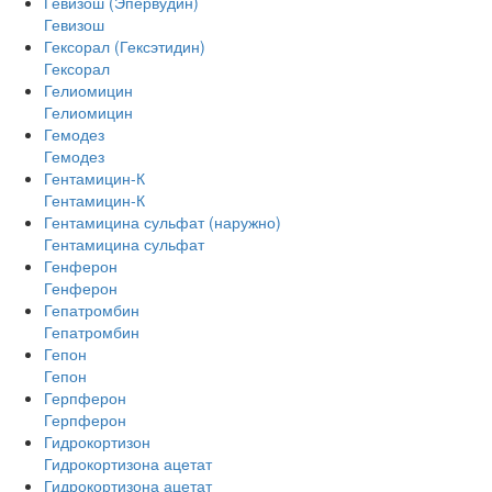
Гевизош (Эпервудин)
Гевизош
Гексорал (Гексэтидин)
Гексорал
Гелиомицин
Гелиомицин
Гемодез
Гемодез
Гентамицин-К
Гентамицин-К
Гентамицина сульфат (наружно)
Гентамицина сульфат
Генферон
Генферон
Гепатромбин
Гепатромбин
Гепон
Гепон
Герпферон
Герпферон
Гидрокортизон
Гидрокортизона ацетат
Гидрокортизона ацетат