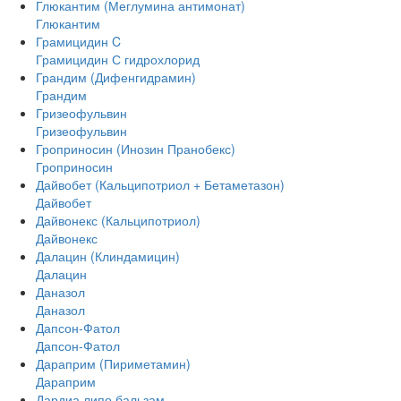
Глюкантим (Меглумина антимонат)
Глюкантим
Грамицидин C
Грамицидин С гидрохлорид
Грандим (Дифенгидрамин)
Грандим
Гризеофульвин
Гризеофульвин
Гроприносин (Инозин Пранобекс)
Гроприносин
Дайвобет (Кальципотриол + Бетаметазон)
Дайвобет
Дайвонекс (Кальципотриол)
Дайвонекс
Далацин (Клиндамицин)
Далацин
Даназол
Даназол
Дапсон-Фатол
Дапсон-Фатол
Дараприм (Пириметамин)
Дараприм
Дардиа липо бальзам