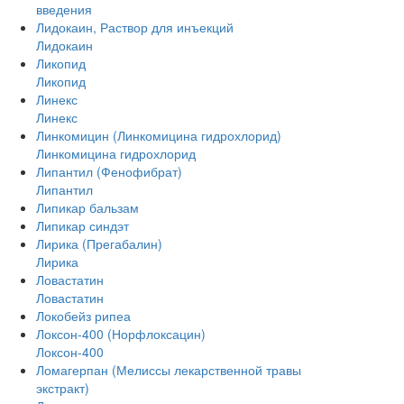
введения
Лидокаин, Раствор для инъекций
Лидокаин
Ликопид
Ликопид
Линекс
Линекс
Линкомицин (Линкомицина гидрохлорид)
Линкомицина гидрохлорид
Липантил (Фенофибрат)
Липантил
Липикар бальзам
Липикар синдэт
Лирика (Прегабалин)
Лирика
Ловастатин
Ловастатин
Локобейз рипеа
Локсон-400 (Норфлоксацин)
Локсон-400
Ломагерпан (Мелиссы лекарственной травы
экстракт)