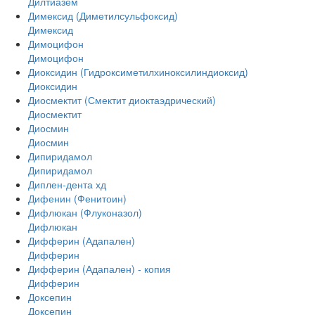
Дилтиазем
Димексид (Диметилсульфоксид)
Димексид
Димоцифон
Димоцифон
Диоксидин (Гидроксиметилхиноксилиндиоксид)
Диоксидин
Диосмектит (Смектит диоктаэдрический)
Диосмектит
Диосмин
Диосмин
Дипиридамол
Дипиридамол
Диплен-дента хд
Дифенин (Фенитоин)
Дифлюкан (Флуконазол)
Дифлюкан
Дифферин (Адапален)
Дифферин
Дифферин (Адапален) - копия
Дифферин
Доксепин
Доксепин