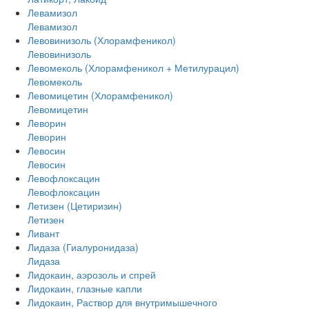
Левамизол
Левамизол
Левовинизоль (Хлорамфеникол)
Левовинизоль
Левомеколь (Хлорамфеникол + Метилурацил)
Левомеколь
Левомицетин (Хлорамфеникол)
Левомицетин
Леворин
Леворин
Левосин
Левосин
Левофлоксацин
Левофлоксацин
Летизен (Цетиризин)
Летизен
Ливант
Лидаза (Гиалуронидаза)
Лидаза
Лидокаин, аэрозоль и спрей
Лидокаин, глазные капли
Лидокаин, Раствор для внутримышечного