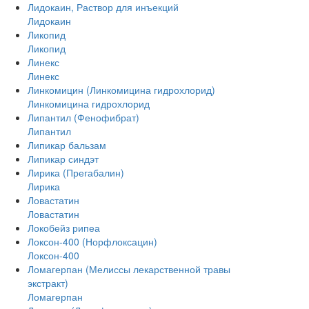
Лидокаин, Раствор для инъекций
Лидокаин
Ликопид
Ликопид
Линекс
Линекс
Линкомицин (Линкомицина гидрохлорид)
Линкомицина гидрохлорид
Липантил (Фенофибрат)
Липантил
Липикар бальзам
Липикар синдэт
Лирика (Прегабалин)
Лирика
Ловастатин
Ловастатин
Локобейз рипеа
Локсон-400 (Норфлоксацин)
Локсон-400
Ломагерпан (Мелиссы лекарственной травы
экстракт)
Ломагерпан