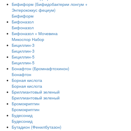
Бифиформ (Бифидобактерии лонгум +
Энтерококкус фециум)
Бифиформ
Бифоназол
Бифоназол
Бифоназол + Мочевина
Микоспор Набор
Бициллин-3
Бициллин-3
Бициллин-5
Бициллин-5
Бонафтон (Бромнафтохинон)
Бонафтон
Борная кислота
Борная кислота
Бриллиантовый зеленый
Бриллиантовый зеленый
Бромокриптин
Бромокриптин
Будесонид
Будесонид
Бутадион (Фенилбутазон)