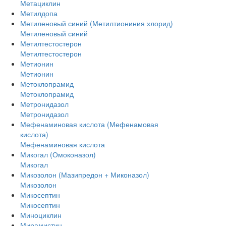
Метациклин
Метилдопа
Метиленовый синий (Метилтиониния хлорид)
Метиленовый синий
Метилтестостерон
Метилтестостерон
Метионин
Метионин
Метоклопрамид
Метоклопрамид
Метронидазол
Метронидазол
Мефенаминовая кислота (Мефенамовая
кислота)
Мефенаминовая кислота
Микогал (Омоконазол)
Микогал
Микозолон (Мазипредон + Миконазол)
Микозолон
Микосептин
Микосептин
Миноциклин
Мирамистин