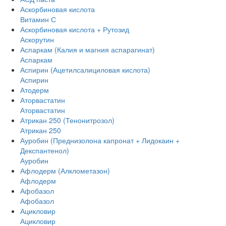
Аскорбиновая кислота
Витамин С
Аскорбиновая кислота + Рутозид
Аскорутин
Аспаркам (Калия и магния аспарагинат)
Аспаркам
Аспирин (Ацетилсалициловая кислота)
Аспирин
Атодерм
Аторвастатин
Аторвастатин
Атрикан 250 (Тенонитрозол)
Атрикан 250
Ауробин (Преднизолона капронат + Лидокаин +
Декспантенол)
Ауробин
Афлодерм (Алклометазон)
Афлодерм
Афобазол
Афобазол
Ацикловир
Ацикловир