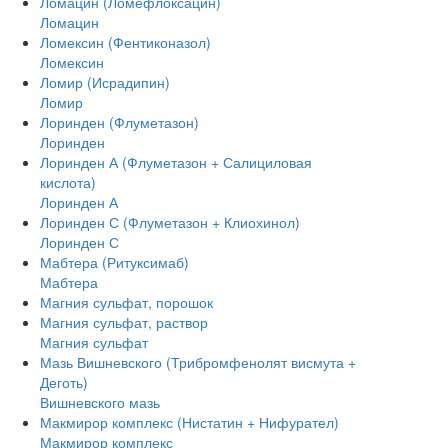
Ломацин (Ломефлоксацин)
Ломацин
Ломексин (Фентиконазол)
Ломексин
Ломир (Исрадипин)
Ломир
Лоринден (Флуметазон)
Лоринден
Лоринден А (Флуметазон + Салициловая
кислота)
Лоринден А
Лоринден С (Флуметазон + Клиохинол)
Лоринден С
Мабтера (Ритуксимаб)
Мабтера
Магния сульфат, порошок
Магния сульфат, раствор
Магния сульфат
Мазь Вишневского (Трибромфенолят висмута +
Деготь)
Вишневского мазь
Макмирор комплекс (Нистатин + Нифурател)
Макмирор комплекс