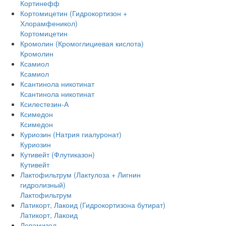
Кортинефф
Кортомицетин (Гидрокортизон +
Хлорамфеникол)
Кортомицетин
Кромолин (Кромоглициевая кислота)
Кромолин
Ксамиол
Ксамиол
Ксантинола никотинат
Ксантинола никотинат
Ксилестезин-А
Ксимедон
Ксимедон
Куриозин (Натрия гиалуронат)
Куриозин
Кутивейт (Флутиказон)
Кутивейт
Лактофильтрум (Лактулоза + Лигнин
гидролизный)
Лактофильтрум
Латикорт, Лакоид (Гидрокортизона бутират)
Латикорт, Лакоид
Левамизол