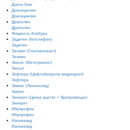
Докси-Хем
Доксициклин
Доксициклин
Драполен
Драполен
Жидкость Алибура
Задитен (Кетотифен)
Задитен
Залаин (Сертаконазол)
Залаин
Зексат (Метотрексат)
Зексат
Зефтера (Цефтобипрола медокарил)
Зефтера
Зивокс (Линезолид)
Зивокс
Зинерит (Цинка ацетат + Эритромицин)
Зинерит
Ибупрофен
Ибупрофен
Изониазид
Изониазид