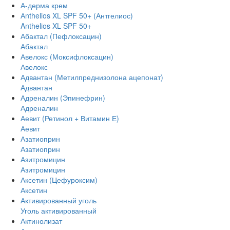
А-дерма крем
Аnthelios XL SPF 50+ (Антгелиос)
Anthelios XL SPF 50+
Абактал (Пефлоксацин)
Абактал
Авелокс (Моксифлоксацин)
Авелокс
Адвантан (Метилпреднизолона ацепонат)
Адвантан
Адреналин (Эпинефрин)
Адреналин
Аевит (Ретинол + Витамин Е)
Аевит
Азатиоприн
Азатиоприн
Азитромицин
Азитромицин
Аксетин (Цефуроксим)
Аксетин
Активированный уголь
Уголь активированный
Актинолизат