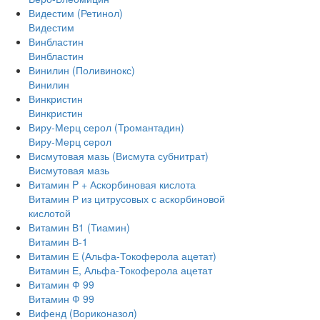
Видестим (Ретинол)
Видестим
Винбластин
Винбластин
Винилин (Поливинокс)
Винилин
Винкристин
Винкристин
Виру-Мерц серол (Тромантадин)
Виру-Мерц серол
Висмутовая мазь (Висмута субнитрат)
Висмутовая мазь
Витамин P + Аскорбиновая кислота
Витамин Р из цитрусовых с аскорбиновой
кислотой
Витамин В1 (Тиамин)
Витамин В-1
Витамин Е (Альфа-Токоферола ацетат)
Витамин Е, Альфа-Токоферола ацетат
Витамин Ф 99
Витамин Ф 99
Вифенд (Вориконазол)