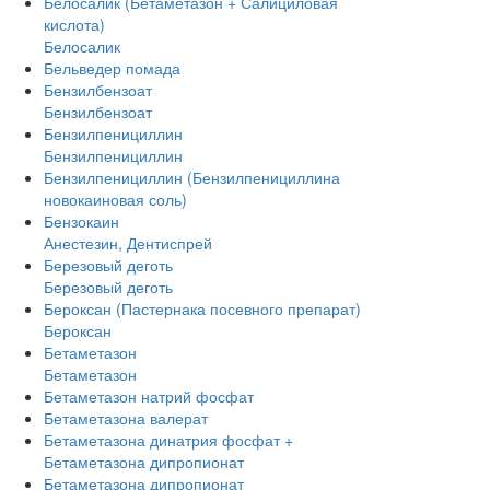
Белосалик (Бетаметазон + Салициловая
кислота)
Белосалик
Бельведер помада
Бензилбензоат
Бензилбензоат
Бензилпенициллин
Бензилпенициллин
Бензилпенициллин (Бензилпенициллина
новокаиновая соль)
Бензокаин
Анестезин, Дентиспрей
Березовый деготь
Березовый деготь
Бероксан (Пастернака посевного препарат)
Бероксан
Бетаметазон
Бетаметазон
Бетаметазон натрий фосфат
Бетаметазона валерат
Бетаметазона динатрия фосфат +
Бетаметазона дипропионат
Бетаметазона дипропионат