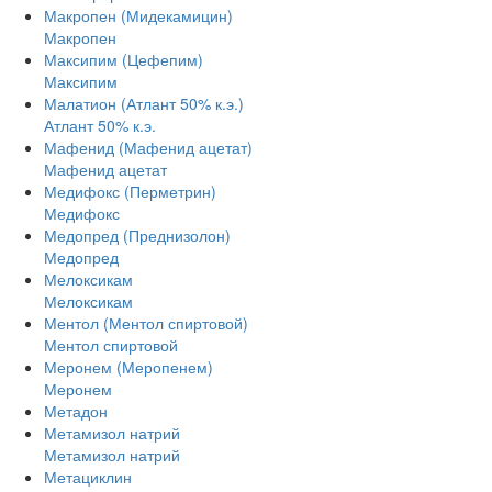
Макропен (Мидекамицин)
Макропен
Максипим (Цефепим)
Максипим
Малатион (Атлант 50% к.э.)
Атлант 50% к.э.
Мафенид (Мафенид ацетат)
Мафенид ацетат
Медифокс (Перметрин)
Медифокс
Медопред (Преднизолон)
Медопред
Мелоксикам
Мелоксикам
Ментол (Ментол спиртовой)
Ментол спиртовой
Меронем (Меропенем)
Меронем
Метадон
Метамизол натрий
Метамизол натрий
Метациклин