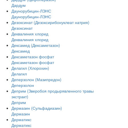
Дардум
Даунорубицин-ЛЭНС
Даунорубицин-ЛЭНС
Дезоксинат (Дезоксирибонуклеат натрия)
Дезоксинат
Деквалиния хлорид
Деквалиния хлорид
Дексамед (Дексаметазон)
Дексамед
Дексаметазон фосфат
Дексаметазон фосфат
Делагил (Хлорохин)
Делагил
Деперзолон (Мазипредон)
Деперзолон
Деприм (Зверобоя продырявленного травы
экстракт)
Деприм
Дермазин (Сульфадиазин)
Дермазин
Дерматикс
Дерматикс