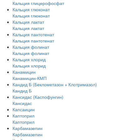
Кальция глицерофосфат
Кальция глюконат
Кальция глюконат
Кальция лактат
Кальция лактат
Кальция пантотенат
Кальция пантотенат
Кальция фолинат
Кальция фолинат
Кальция хлорид
Кальция хлорид
Канамицин
Канамицин-КМП
Кандид Б (Беклометазон + Клотримазол)
Кандид Б
Кансидас (Каспофунгин)
Кансидас
Капсаицин
Каптоприл
Каптоприл
Карбамазепин
Карбамазепин