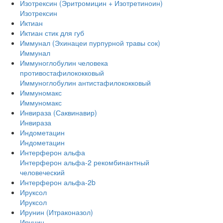
Изотрексин (Эритромицин + Изотретиноин)
Изотрексин
Иктиан
Иктиан стик для губ
Иммунал (Эхинацеи пурпурной травы сок)
Иммунал
Иммуноглобулин человека
противостафилококковый
Иммуноглобулин антистафилококковый
Иммуномакс
Иммуномакс
Инвираза (Саквинавир)
Инвираза
Индометацин
Индометацин
Интерферон альфа
Интерферон альфа-2 рекомбинантный
человеческий
Интерферон альфа-2b
Ируксол
Ируксол
Ирунин (Итраконазол)
Ирунин