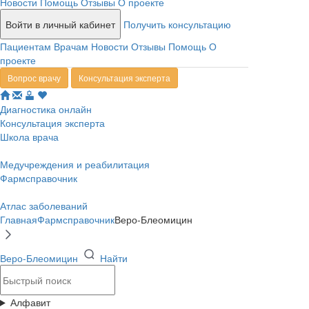
Новости
Помощь
Отзывы
О проекте
Войти в личный кабинет
Получить консультацию
Пациентам
Врачам
Новости
Отзывы
Помощь
О
проекте
Вопрос врачу
Консультация эксперта
Диагностика онлайн
Консультация эксперта
Школа врача
Медучреждения и реабилитация
Фармсправочник
Атлас заболеваний
Главная
Фармсправочник
Веро-Блеомицин
Веро-Блеомицин
Найти
Алфавит