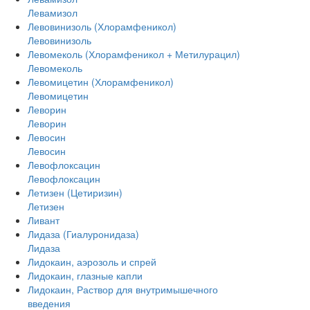
Левамизол
Левовинизоль (Хлорамфеникол)
Левовинизоль
Левомеколь (Хлорамфеникол + Метилурацил)
Левомеколь
Левомицетин (Хлорамфеникол)
Левомицетин
Леворин
Леворин
Левосин
Левосин
Левофлоксацин
Левофлоксацин
Летизен (Цетиризин)
Летизен
Ливант
Лидаза (Гиалуронидаза)
Лидаза
Лидокаин, аэрозоль и спрей
Лидокаин, глазные капли
Лидокаин, Раствор для внутримышечного
введения