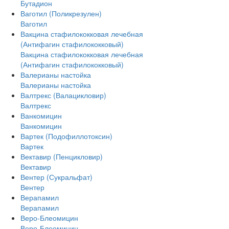
Бутадион
Ваготил (Поликрезулен)
Ваготил
Вакцина стафилококковая лечебная
(Антифагин стафилококковый)
Вакцина стафилококковая лечебная
(Антифагин стафилококковый)
Валерианы настойка
Валерианы настойка
Валтрекс (Валацикловир)
Валтрекс
Ванкомицин
Ванкомицин
Вартек (Подофиллотоксин)
Вартек
Вектавир (Пенцикловир)
Вектавир
Вентер (Сукральфат)
Вентер
Верапамил
Верапамил
Веро-Блеомицин
Веро-Блеомицин