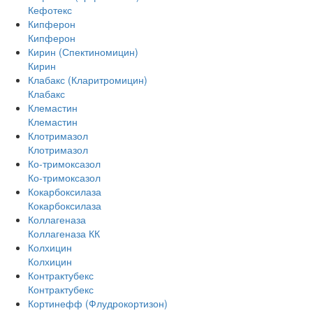
Кефотекс
Кипферон
Кипферон
Кирин (Спектиномицин)
Кирин
Клабакс (Кларитромицин)
Клабакс
Клемастин
Клемастин
Клотримазол
Клотримазол
Ко-тримоксазол
Ко-тримоксазол
Кокарбоксилаза
Кокарбоксилаза
Коллагеназа
Коллагеназа КК
Колхицин
Колхицин
Контрактубекс
Контрактубекс
Кортинефф (Флудрокортизон)