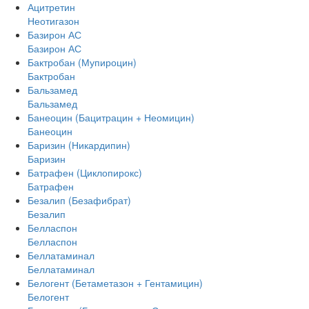
Ацитретин
Неотигазон
Базирон АС
Базирон АС
Бактробан (Мупироцин)
Бактробан
Бальзамед
Бальзамед
Банеоцин (Бацитрацин + Неомицин)
Банеоцин
Баризин (Никардипин)
Баризин
Батрафен (Циклопирокс)
Батрафен
Безалип (Безафибрат)
Безалип
Белласпон
Белласпон
Беллатаминал
Беллатаминал
Белогент (Бетаметазон + Гентамицин)
Белогент