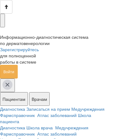
Информационно-диагностическая система
по дерматовенерологии
Зарегистрируйтесь
для полноценной
работы в системе
Войти
Пациентам
Врачам
Диагностика
Записаться на прием
Медучреждения
Фармсправочник
Атлас заболеваний
Школа
пациента
Диагностика
Школа врача
Медучреждения
Фармсправочник
Атлас заболеваний