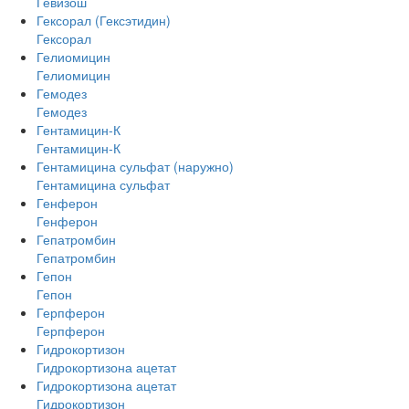
Гевизош
Гексорал (Гексэтидин)
Гексорал
Гелиомицин
Гелиомицин
Гемодез
Гемодез
Гентамицин-К
Гентамицин-К
Гентамицина сульфат (наружно)
Гентамицина сульфат
Генферон
Генферон
Гепатромбин
Гепатромбин
Гепон
Гепон
Герпферон
Герпферон
Гидрокортизон
Гидрокортизона ацетат
Гидрокортизона ацетат
Гидрокортизон