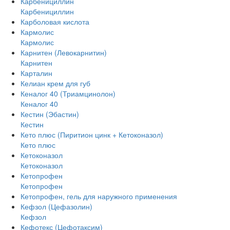
Карбенициллин
Карбенициллин
Карболовая кислота
Кармолис
Кармолис
Карнитен (Левокарнитин)
Карнитен
Карталин
Келиан крем для губ
Кеналог 40 (Триамцинолон)
Кеналог 40
Кестин (Эбастин)
Кестин
Кето плюс (Пиритион цинк + Кетоконазол)
Кето плюс
Кетоконазол
Кетоконазол
Кетопрофен
Кетопрофен
Кетопрофен, гель для наружного применения
Кефзол (Цефазолин)
Кефзол
Кефотекс (Цефотаксим)