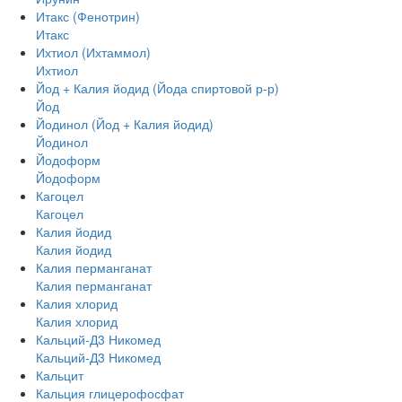
Итакс (Фенотрин)
Итакс
Ихтиол (Ихтаммол)
Ихтиол
Йод + Калия йодид (Йода спиртовой р-р)
Йод
Йодинол (Йод + Калия йодид)
Йодинол
Йодоформ
Йодоформ
Кагоцел
Кагоцел
Калия йодид
Калия йодид
Калия перманганат
Калия перманганат
Калия хлорид
Калия хлорид
Кальций-Д3 Никомед
Кальций-Д3 Никомед
Кальцит
Кальция глицерофосфат