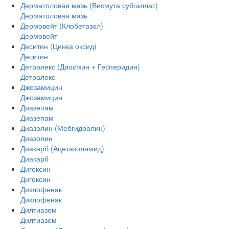
Дерматоловая мазь (Висмута субгаллат)
Дерматоловая мазь
Дермовейт (Клобетазол)
Дермовейт
Деситин (Цинка оксид)
Деситин
Детралекс (Диосмин + Гесперидин)
Детралекс
Джозамицин
Джозамицин
Диазепам
Диазепам
Диазолин (Мебгидролин)
Диазолин
Диакарб (Ацетазоламид)
Диакарб
Дигоксин
Дигоксин
Диклофенак
Диклофенак
Дилтиазем
Дилтиазем