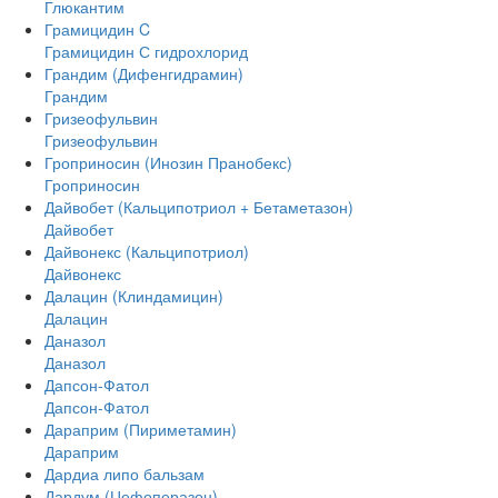
Глюкантим
Грамицидин C
Грамицидин С гидрохлорид
Грандим (Дифенгидрамин)
Грандим
Гризеофульвин
Гризеофульвин
Гроприносин (Инозин Пранобекс)
Гроприносин
Дайвобет (Кальципотриол + Бетаметазон)
Дайвобет
Дайвонекс (Кальципотриол)
Дайвонекс
Далацин (Клиндамицин)
Далацин
Даназол
Даназол
Дапсон-Фатол
Дапсон-Фатол
Дараприм (Пириметамин)
Дараприм
Дардиа липо бальзам
Дардум (Цефоперазон)