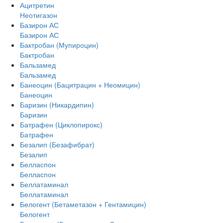
Ацитретин
Неотигазон
Базирон АС
Базирон АС
Бактробан (Мупироцин)
Бактробан
Бальзамед
Бальзамед
Банеоцин (Бацитрацин + Неомицин)
Банеоцин
Баризин (Никардипин)
Баризин
Батрафен (Циклопирокс)
Батрафен
Безалип (Безафибрат)
Безалип
Белласпон
Белласпон
Беллатаминал
Беллатаминал
Белогент (Бетаметазон + Гентамицин)
Белогент