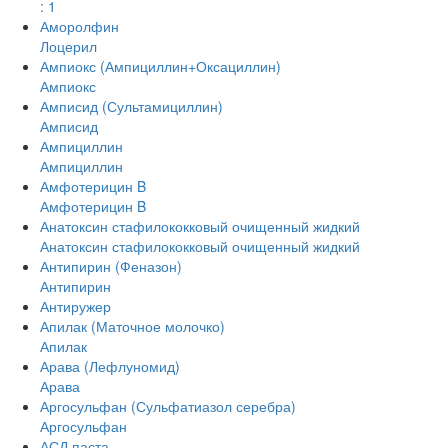
: 1
Аморолфин
Лоцерил
Ампиокс (Ампициллин+Оксациллин)
Ампиокс
Амписид (Сультамициллин)
Амписид
Ампициллин
Ампициллин
Амфотерицин B
Амфотерицин B
Анатоксин стафилококковый очищенный жидкий
Анатоксин стафилококковый очищенный жидкий
Антипирин (Феназон)
Антипирин
Антиружер
Апилак (Маточное молочко)
Апилак
Арава (Лефлуномид)
Арава
Аргосульфан (Сульфатиазол серебра)
Аргосульфан
АСД паста