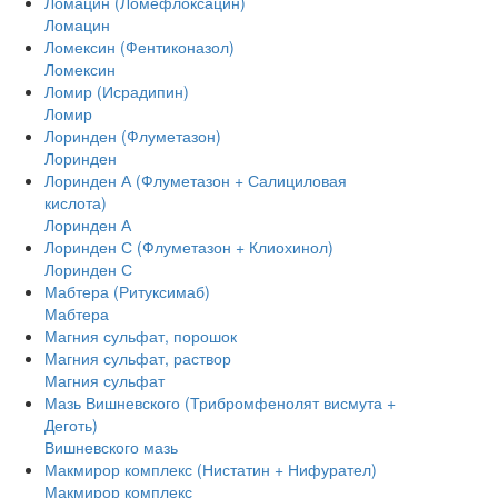
Ломацин (Ломефлоксацин)
Ломацин
Ломексин (Фентиконазол)
Ломексин
Ломир (Исрадипин)
Ломир
Лоринден (Флуметазон)
Лоринден
Лоринден А (Флуметазон + Салициловая
кислота)
Лоринден А
Лоринден С (Флуметазон + Клиохинол)
Лоринден С
Мабтера (Ритуксимаб)
Мабтера
Магния сульфат, порошок
Магния сульфат, раствор
Магния сульфат
Мазь Вишневского (Трибромфенолят висмута +
Деготь)
Вишневского мазь
Макмирор комплекс (Нистатин + Нифурател)
Макмирор комплекс