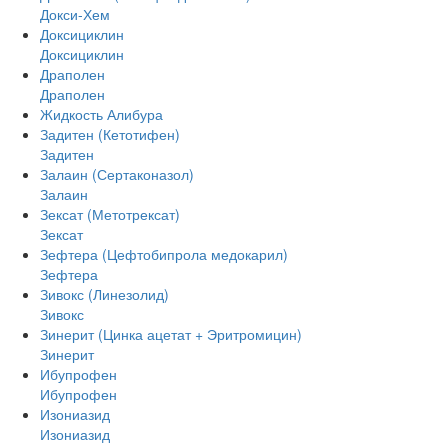
Докси-Хем
Доксициклин
Доксициклин
Драполен
Драполен
Жидкость Алибура
Задитен (Кетотифен)
Задитен
Залаин (Сертаконазол)
Залаин
Зексат (Метотрексат)
Зексат
Зефтера (Цефтобипрола медокарил)
Зефтера
Зивокс (Линезолид)
Зивокс
Зинерит (Цинка ацетат + Эритромицин)
Зинерит
Ибупрофен
Ибупрофен
Изониазид
Изониазид