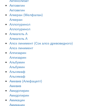
Актинолизат
Актовегин
Актовегин
Алкеран (Мелфалан)
Алкеран
Аллопуринол
Аллопуринол
Алмагель А
Алмагель А
Алоэ линимент (Сок алоэ древовидного)
Алоэ линимент
Алпизарин
Алпизарин
Альбумин
Альбумин
Альгимаф
Альгимаф
Амевив (Алефацепт)
Амевив
Амидопирин
Амидопирин
Амикацин
Амикацин