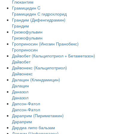
Глюкантим
Грамицидин C
Грамицидин С гидрохлорид
Грандим (Дифенгидрамин)
Грандим
Гризеофульвин
Гризеофульвин
Гроприносин (Инозин Пранобекс)
Гроприносин
Дайвобет (Кальципотриол + Бетаметазон)
Дайвобет
Дайвонекс (Кальципотриол)
Дайвонекс
Далацин (Клиндамицин)
Далацин
Даназол
Даназол
Дапсон-Фатол
Дапсон-Фатол
Дараприм (Пириметамин)
Дараприм
Дардиа липо бальзам
Дардум (Цефоперазон)