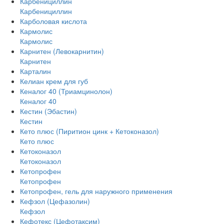
Карбенициллин
Карбенициллин
Карболовая кислота
Кармолис
Кармолис
Карнитен (Левокарнитин)
Карнитен
Карталин
Келиан крем для губ
Кеналог 40 (Триамцинолон)
Кеналог 40
Кестин (Эбастин)
Кестин
Кето плюс (Пиритион цинк + Кетоконазол)
Кето плюс
Кетоконазол
Кетоконазол
Кетопрофен
Кетопрофен
Кетопрофен, гель для наружного применения
Кефзол (Цефазолин)
Кефзол
Кефотекс (Цефотаксим)