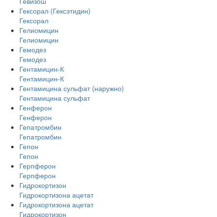
Гевизош
Гексорал (Гексэтидин)
Гексорал
Гелиомицин
Гелиомицин
Гемодез
Гемодез
Гентамицин-К
Гентамицин-К
Гентамицина сульфат (наружно)
Гентамицина сульфат
Генферон
Генферон
Гепатромбин
Гепатромбин
Гепон
Гепон
Герпферон
Герпферон
Гидрокортизон
Гидрокортизона ацетат
Гидрокортизона ацетат
Гидрокортизон