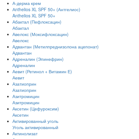
А-дерма крем
Аnthelios XL SPF 50+ (Антгелиос)
Anthelios XL SPF 50+
Абактал (Пефлоксацин)
Абактал
Авелокс (Моксифлоксацин)
Авелокс
Адвантан (Метилпреднизолона ацепонат)
Адвантан
Адреналин (Эпинефрин)
Адреналин
Аевит (Ретинол + Витамин Е)
Аевит
Азатиоприн
Азатиоприн
Азитромицин
Азитромицин
Аксетин (Цефуроксим)
Аксетин
Активированный уголь
Уголь активированный
Актинолизат