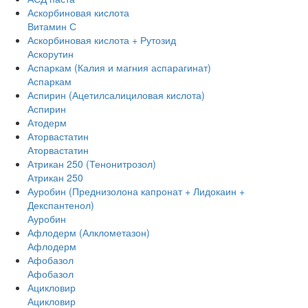
Аскорбиновая кислота
Витамин С
Аскорбиновая кислота + Рутозид
Аскорутин
Аспаркам (Калия и магния аспарагинат)
Аспаркам
Аспирин (Ацетилсалициловая кислота)
Аспирин
Атодерм
Аторвастатин
Аторвастатин
Атрикан 250 (Тенонитрозол)
Атрикан 250
Ауробин (Преднизолона капронат + Лидокаин +
Декспантенол)
Ауробин
Афлодерм (Алклометазон)
Афлодерм
Афобазол
Афобазол
Ацикловир
Ацикловир