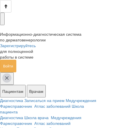
Информационно-диагностическая система
по дерматовенерологии
Зарегистрируйтесь
для полноценной
работы в системе
Войти
Пациентам
Врачам
Диагностика
Записаться на прием
Медучреждения
Фармсправочник
Атлас заболеваний
Школа
пациента
Диагностика
Школа врача
Медучреждения
Фармсправочник
Атлас заболеваний