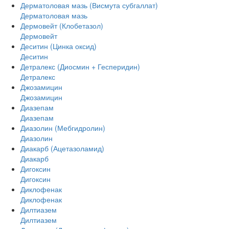
Дерматоловая мазь (Висмута субгаллат)
Дерматоловая мазь
Дермовейт (Клобетазол)
Дермовейт
Деситин (Цинка оксид)
Деситин
Детралекс (Диосмин + Гесперидин)
Детралекс
Джозамицин
Джозамицин
Диазепам
Диазепам
Диазолин (Мебгидролин)
Диазолин
Диакарб (Ацетазоламид)
Диакарб
Дигоксин
Дигоксин
Диклофенак
Диклофенак
Дилтиазем
Дилтиазем