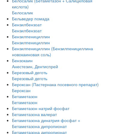
Белосалик (Бетаметазон + Салициловая
кислота)
Белосалик
Бельведер помада
Бензилбензоат
Бензилбензоат
Бензилпенициллин
Бензилпенициллин
Бензилпенициллин (Бензилпенициллина
новокаиновая соль)
Бензокаин
Анестезин, Дентиспрей
Березовый деготь
Березовый деготь
Бероксан (Пастернака посевного препарат)
Бероксан
Бетаметазон
Бетаметазон
Бетаметазон натрий фосфат
Бетаметазона валерат
Бетаметазона динатрия фосфат +
Бетаметазона дипропионат
Бетаметазона дипропионат