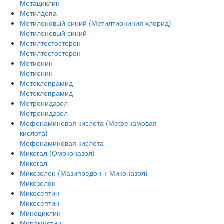
Метациклин
Метилдопа
Метиленовый синий (Метилтиониния хлорид)
Метиленовый синий
Метилтестостерон
Метилтестостерон
Метионин
Метионин
Метоклопрамид
Метоклопрамид
Метронидазол
Метронидазол
Мефенаминовая кислота (Мефенамовая
кислота)
Мефенаминовая кислота
Микогал (Омоконазол)
Микогал
Микозолон (Мазипредон + Миконазол)
Микозолон
Микосептин
Микосептин
Миноциклин
Мирамистин