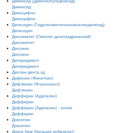
Димексид (Диметилсульфоксид)
Димексид
Димоцифон
Димоцифон
Диоксидин (Гидроксиметилхиноксилиндиоксид)
Диоксидин
Диосмектит (Смектит диоктаэдрический)
Диосмектит
Диосмин
Диосмин
Дипиридамол
Дипиридамол
Диплен-дента хд
Дифенин (Фенитоин)
Дифлюкан (Флуконазол)
Дифлюкан
Дифферин (Адапален)
Дифферин
Дифферин (Адапален) - копия
Дифферин
Доксепин
Доксепин
Докси-Хем (Кальция добезилат)