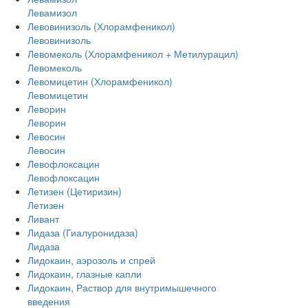
Левамизол
Левовинизоль (Хлорамфеникол)
Левовинизоль
Левомеколь (Хлорамфеникол + Метилурацил)
Левомеколь
Левомицетин (Хлорамфеникол)
Левомицетин
Леворин
Леворин
Левосин
Левосин
Левофлоксацин
Левофлоксацин
Летизен (Цетиризин)
Летизен
Ливант
Лидаза (Гиалуронидаза)
Лидаза
Лидокаин, аэрозоль и спрей
Лидокаин, глазные капли
Лидокаин, Раствор для внутримышечного
введения