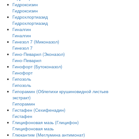
Гидроксизин
Гидроксизин
Гидрохлортиазид
Гидрохлортиазид
Гиналгин
Гиналгин
Гинезол 7 (Миконазол)
Гинезол 7
Гино-Певарил (Эконазол)
Гино-Певарил
Гинофорт (Бутоконазол)
Гинофорт
Гипозоль
Гипозоль
Гипорамин (Облепихи крушиновидной листьев
экстракт)
Гипорамин
Гистафен (Сехифенадин)
Гистафен
Глицифоновая мазь (Глицифон)
Глицифоновая мазь
Глюкантим (Меглумина антимонат)