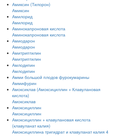
Амиксин (Тилорон)
Амиксин
Амилорид
Амилорид
Аминокапроновая кислота
Аминокапроновая кислота
Амиодарон
Амиодарон
Амитриптилин
Амитриптилин
Амлодипин
Амлодипин
Амми большой плодов фурокумарины
Аммифурин
Амоксиклав (Амоксициллин + Клавулановая
кислота)
Амоксиклав
Амоксициллин
Амоксициллин
Амоксициллин + клавулановая кислота
(клавуланат калия)
Амоксициллина тригидрат и клавуланат калия 4