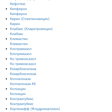
Кефотекс
Кипферон
Кипферон
Кирин (Спектиномицин)
Кирин
Клабакс (Кларитромицин)
Клабакс
Клемастин
Клемастин
Клотримазол
Клотримазол
Ко-тримоксазол
Ко-тримоксазол
Кокарбоксилаза
Кокарбоксилаза
Коллагеназа
Коллагеназа КК
Колхицин
Колхицин
Контрактубекс
Контрактубекс
Кортинефф (Флудрокортизон)