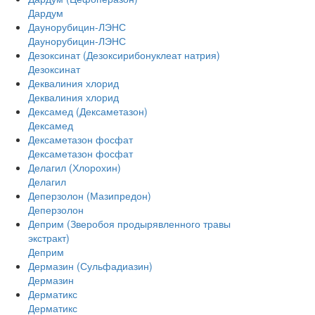
Дардум
Даунорубицин-ЛЭНС
Даунорубицин-ЛЭНС
Дезоксинат (Дезоксирибонуклеат натрия)
Дезоксинат
Деквалиния хлорид
Деквалиния хлорид
Дексамед (Дексаметазон)
Дексамед
Дексаметазон фосфат
Дексаметазон фосфат
Делагил (Хлорохин)
Делагил
Деперзолон (Мазипредон)
Деперзолон
Деприм (Зверобоя продырявленного травы
экстракт)
Деприм
Дермазин (Сульфадиазин)
Дермазин
Дерматикс
Дерматикс