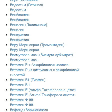
Видестим (Ретинол)
Видестим
Винбластин
Винбластин
Винилин (Поливинокс)
Винилин
Винкристин
Винкристин
Виру-Мерц серол (Тромантадин)
Виру-Мерц серол
Висмутовая мазь (Висмута субнитрат)
Висмутовая мазь
Витамин P + Аскорбиновая кислота
Витамин Р из цитрусовых с аскорбиновой
кислотой
Витамин В1 (Тиамин)
Витамин В-1
Витамин Е (Альфа-Токоферола ацетат)
Витамин Е, Альфа-Токоферола ацетат
Витамин Ф 99
Витамин Ф 99
Вифенд (Вориконазол)