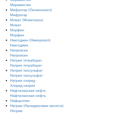
Мирамистин
Мифунгар (Оксиконазол)
Мифунгар
Момат (Мометазон)
Момат
Морфин
Морфин
Наксоджин (Ниморазол)
Наксоджин
Напроксен
Напроксен
Натрия тетраборат
Натрия тетраборат
Натрия тиосульфат
Натрия тиосульфат
Натрия хлорид
Хлорид натрия
Нафталанская нефть
Нафталанская нефть
Нафциллин
Неграм (Налидиксовая кислота)
Неграм