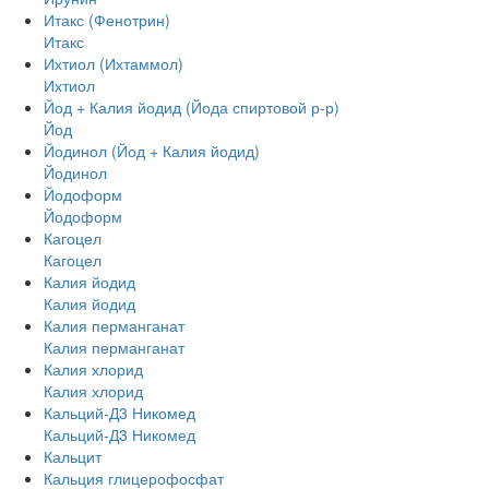
Итакс (Фенотрин)
Итакс
Ихтиол (Ихтаммол)
Ихтиол
Йод + Калия йодид (Йода спиртовой р-р)
Йод
Йодинол (Йод + Калия йодид)
Йодинол
Йодоформ
Йодоформ
Кагоцел
Кагоцел
Калия йодид
Калия йодид
Калия перманганат
Калия перманганат
Калия хлорид
Калия хлорид
Кальций-Д3 Никомед
Кальций-Д3 Никомед
Кальцит
Кальция глицерофосфат