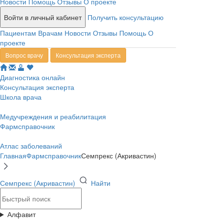
Новости
Помощь
Отзывы
О проекте
Войти в личный кабинет
Получить консультацию
Пациентам
Врачам
Новости
Отзывы
Помощь
О
проекте
Вопрос врачу
Консультация эксперта
Диагностика онлайн
Консультация эксперта
Школа врача
Медучреждения и реабилитация
Фармсправочник
Атлас заболеваний
Главная
Фармсправочник
Семпрекс (Акривастин)
Семпрекс (Акривастин)
Найти
Алфавит