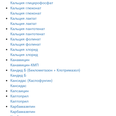
Кальция глицерофосфат
Кальция глюконат
Кальция глюконат
Кальция лактат
Кальция лактат
Кальция пантотенат
Кальция пантотенат
Кальция фолинат
Кальция фолинат
Кальция хлорид
Кальция хлорид
Канамицин
Канамицин-КМП
Кандид Б (Беклометазон + Клотримазол)
Кандид Б
Кансидас (Каспофунгин)
Кансидас
Капсаицин
Каптоприл
Каптоприл
Карбамазепин
Карбамазепин