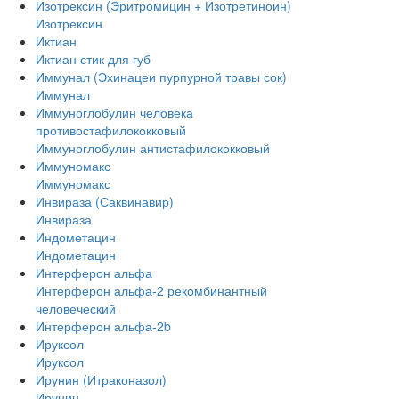
Изотрексин (Эритромицин + Изотретиноин)
Изотрексин
Иктиан
Иктиан стик для губ
Иммунал (Эхинацеи пурпурной травы сок)
Иммунал
Иммуноглобулин человека
противостафилококковый
Иммуноглобулин антистафилококковый
Иммуномакс
Иммуномакс
Инвираза (Саквинавир)
Инвираза
Индометацин
Индометацин
Интерферон альфа
Интерферон альфа-2 рекомбинантный
человеческий
Интерферон альфа-2b
Ируксол
Ируксол
Ирунин (Итраконазол)
Ирунин