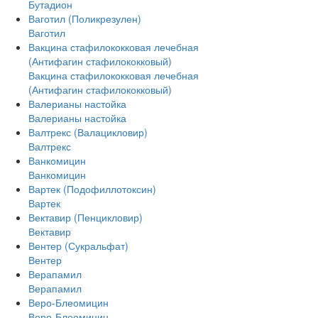
Бутадион
Ваготил (Поликрезулен)
Ваготил
Вакцина стафилококковая лечебная
(Антифагин стафилококковый)
Вакцина стафилококковая лечебная
(Антифагин стафилококковый)
Валерианы настойка
Валерианы настойка
Валтрекс (Валацикловир)
Валтрекс
Ванкомицин
Ванкомицин
Вартек (Подофиллотоксин)
Вартек
Вектавир (Пенцикловир)
Вектавир
Вентер (Сукральфат)
Вентер
Верапамил
Верапамил
Веро-Блеомицин
Веро-Блеомицин