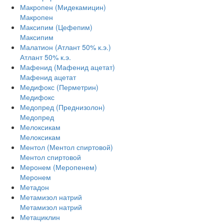
Макропен (Мидекамицин)
Макропен
Максипим (Цефепим)
Максипим
Малатион (Атлант 50% к.э.)
Атлант 50% к.э.
Мафенид (Мафенид ацетат)
Мафенид ацетат
Медифокс (Перметрин)
Медифокс
Медопред (Преднизолон)
Медопред
Мелоксикам
Мелоксикам
Ментол (Ментол спиртовой)
Ментол спиртовой
Меронем (Меропенем)
Меронем
Метадон
Метамизол натрий
Метамизол натрий
Метациклин