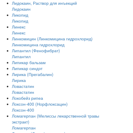
Лидокаин, Раствор для инъекций
Лидокаин
Ликопид
Ликопид
Линекс
Линекс
Линкомицин (Линкомицина гидрохлорид)
Линкомицина гидрохлорид
Липантил (Фенофибрат)
Липантил
Липикар бальзам
Липикар синдэт
Лирика (Прегабалин)
Лирика
Ловастатин
Ловастатин
Локобейз рипеа
Локсон-400 (Норфлоксацин)
Локсон-400
Ломагерпан (Мелиссы лекарственной травы
экстракт)
Ломагерпан