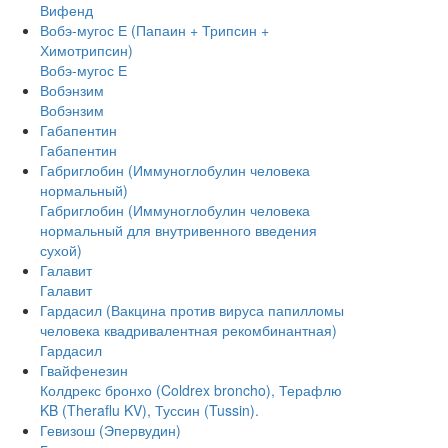
Вифенд
Вобэ-мугос Е (Папаин + Трипсин +
Химотрипсин)
Вобэ-мугос Е
Вобэнзим
Вобэнзим
Габапентин
Габапентин
Габриглобин (Иммуноглобулин человека
нормальный)
Габриглобин (Иммуноглобулин человека
нормальный для внутривенного введения
сухой)
Галавит
Галавит
Гардасил (Вакцина против вируса папилломы
человека квадривалентная рекомбинантная)
Гардасил
Гвайфенезин
Колдрекс бронхо (Coldrex broncho), Терафлю
KB (Theraflu KV), Туссин (Tussin).
Гевизош (Эпервудин)