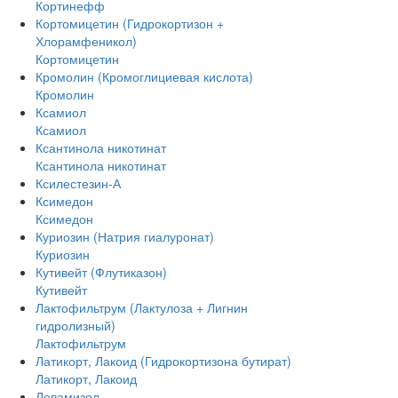
Кортинефф
Кортомицетин (Гидрокортизон +
Хлорамфеникол)
Кортомицетин
Кромолин (Кромоглициевая кислота)
Кромолин
Ксамиол
Ксамиол
Ксантинола никотинат
Ксантинола никотинат
Ксилестезин-А
Ксимедон
Ксимедон
Куриозин (Натрия гиалуронат)
Куриозин
Кутивейт (Флутиказон)
Кутивейт
Лактофильтрум (Лактулоза + Лигнин
гидролизный)
Лактофильтрум
Латикорт, Лакоид (Гидрокортизона бутират)
Латикорт, Лакоид
Левамизол