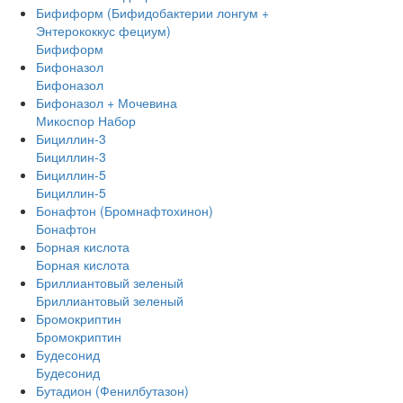
Бифиформ (Бифидобактерии лонгум +
Энтерококкус фециум)
Бифиформ
Бифоназол
Бифоназол
Бифоназол + Мочевина
Микоспор Набор
Бициллин-3
Бициллин-3
Бициллин-5
Бициллин-5
Бонафтон (Бромнафтохинон)
Бонафтон
Борная кислота
Борная кислота
Бриллиантовый зеленый
Бриллиантовый зеленый
Бромокриптин
Бромокриптин
Будесонид
Будесонид
Бутадион (Фенилбутазон)