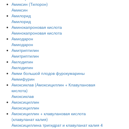
Амиксин (Тилорон)
Амиксин
Амилорид
Амилорид
Аминокапроновая кислота
Аминокапроновая кислота
Амиодарон
Амиодарон
Амитриптилин
Амитриптилин
Амлодипин
Амлодипин
Амми большой плодов фурокумарины
Аммифурин
Амоксиклав (Амоксициллин + Клавулановая
кислота)
Амоксиклав
Амоксициллин
Амоксициллин
Амоксициллин + клавулановая кислота
(клавуланат калия)
Амоксициллина тригидрат и клавуланат калия 4