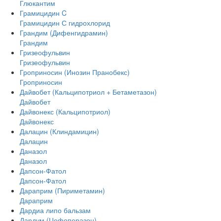
Глюкантим
Грамицидин C
Грамицидин С гидрохлорид
Грандим (Дифенгидрамин)
Грандим
Гризеофульвин
Гризеофульвин
Гроприносин (Инозин Пранобекс)
Гроприносин
Дайвобет (Кальципотриол + Бетаметазон)
Дайвобет
Дайвонекс (Кальципотриол)
Дайвонекс
Далацин (Клиндамицин)
Далацин
Даназол
Даназол
Дапсон-Фатол
Дапсон-Фатол
Дараприм (Пириметамин)
Дараприм
Дардиа липо бальзам
Дардум (Цефоперазон)