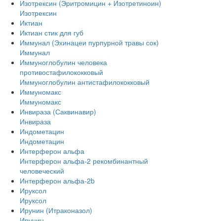
Изотрексин (Эритромицин + Изотретиноин)
Изотрексин
Иктиан
Иктиан стик для губ
Иммунал (Эхинацеи пурпурной травы сок)
Иммунал
Иммуноглобулин человека
противостафилококковый
Иммуноглобулин антистафилококковый
Иммуномакс
Иммуномакс
Инвираза (Саквинавир)
Инвираза
Индометацин
Индометацин
Интерферон альфа
Интерферон альфа-2 рекомбинантный
человеческий
Интерферон альфа-2b
Ируксол
Ируксол
Ирунин (Итраконазол)
Ирунин