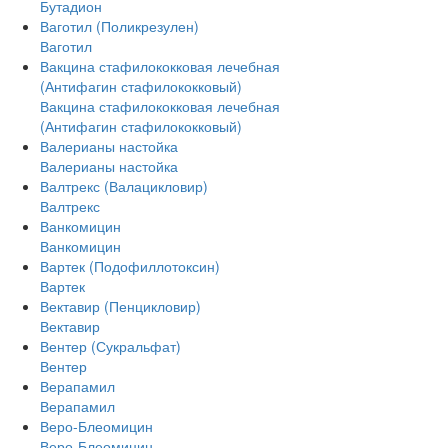
Бутадион
Ваготил (Поликрезулен)
Ваготил
Вакцина стафилококковая лечебная
(Антифагин стафилококковый)
Вакцина стафилококковая лечебная
(Антифагин стафилококковый)
Валерианы настойка
Валерианы настойка
Валтрекс (Валацикловир)
Валтрекс
Ванкомицин
Ванкомицин
Вартек (Подофиллотоксин)
Вартек
Вектавир (Пенцикловир)
Вектавир
Вентер (Сукральфат)
Вентер
Верапамил
Верапамил
Веро-Блеомицин
Веро-Блеомицин