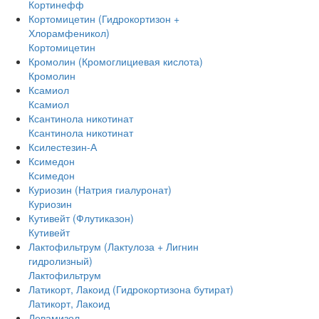
Кортинефф
Кортомицетин (Гидрокортизон +
Хлорамфеникол)
Кортомицетин
Кромолин (Кромоглициевая кислота)
Кромолин
Ксамиол
Ксамиол
Ксантинола никотинат
Ксантинола никотинат
Ксилестезин-А
Ксимедон
Ксимедон
Куриозин (Натрия гиалуронат)
Куриозин
Кутивейт (Флутиказон)
Кутивейт
Лактофильтрум (Лактулоза + Лигнин
гидролизный)
Лактофильтрум
Латикорт, Лакоид (Гидрокортизона бутират)
Латикорт, Лакоид
Левамизол