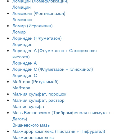
Ломацин (Ломефлоксацин)
Ломацин
Ломексин (Фентиконазол)
Ломексин
Ломир (Исрадипин)
Ломир
Лоринден (Флуметазон)
Лоринден
Лоринден А (Флуметазон + Салициловая
кислота)
Лоринден А
Лоринден С (Флуметазон + Клиохинол)
Лоринден С
Мабтера (Ритуксимаб)
Мабтера
Магния сульфат, порошок
Магния сульфат, раствор
Магния сульфат
Мазь Вишневского (Трибромфенолят висмута +
Деготь)
Вишневского мазь
Макмирор комплекс (Нистатин + Нифурател)
Макмирор комплекс