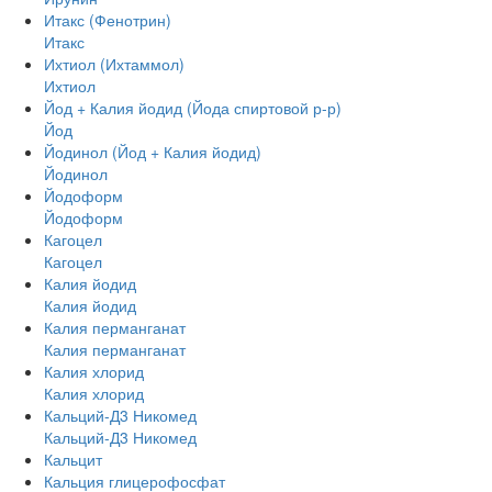
Итакс (Фенотрин)
Итакс
Ихтиол (Ихтаммол)
Ихтиол
Йод + Калия йодид (Йода спиртовой р-р)
Йод
Йодинол (Йод + Калия йодид)
Йодинол
Йодоформ
Йодоформ
Кагоцел
Кагоцел
Калия йодид
Калия йодид
Калия перманганат
Калия перманганат
Калия хлорид
Калия хлорид
Кальций-Д3 Никомед
Кальций-Д3 Никомед
Кальцит
Кальция глицерофосфат