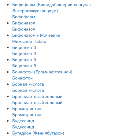
Бифиформ (Бифидобактерии лонгум +
Энтерококкус фециум)
Бифиформ
Бифоназол
Бифоназол
Бифоназол + Мочевина
Микоспор Набор
Бициллин-3
Бициллин-3
Бициллин-5
Бициллин-5
Бонафтон (Бромнафтохинон)
Бонафтон
Борная кислота
Борная кислота
Бриллиантовый зеленый
Бриллиантовый зеленый
Бромокриптин
Бромокриптин
Будесонид
Будесонид
Бутадион (Фенилбутазон)