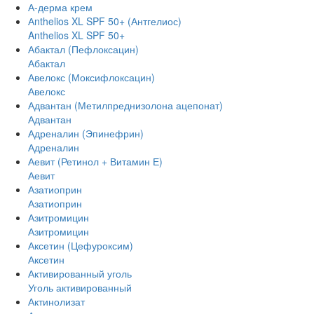
А-дерма крем
Аnthelios XL SPF 50+ (Антгелиос)
Anthelios XL SPF 50+
Абактал (Пефлоксацин)
Абактал
Авелокс (Моксифлоксацин)
Авелокс
Адвантан (Метилпреднизолона ацепонат)
Адвантан
Адреналин (Эпинефрин)
Адреналин
Аевит (Ретинол + Витамин Е)
Аевит
Азатиоприн
Азатиоприн
Азитромицин
Азитромицин
Аксетин (Цефуроксим)
Аксетин
Активированный уголь
Уголь активированный
Актинолизат