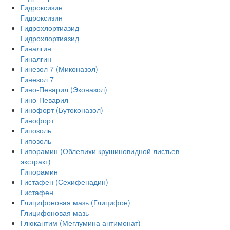
Гидроксизин
Гидроксизин
Гидрохлортиазид
Гидрохлортиазид
Гиналгин
Гиналгин
Гинезол 7 (Миконазол)
Гинезол 7
Гино-Певарил (Эконазол)
Гино-Певарил
Гинофорт (Бутоконазол)
Гинофорт
Гипозоль
Гипозоль
Гипорамин (Облепихи крушиновидной листьев
экстракт)
Гипорамин
Гистафен (Сехифенадин)
Гистафен
Глицифоновая мазь (Глицифон)
Глицифоновая мазь
Глюкантим (Меглумина антимонат)