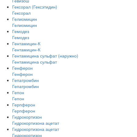
Гевизош
Гексорал (Гексэтидин)
Гексорал
Гелиомицин
Гелиомицин
Гемодез
Гемодез
Гентамицин-К
Гентамицин-К
Гентамицина сульфат (наружно)
Гентамицина сульфат
Генферон
Генферон
Гепатромбин
Гепатромбин
Гепон
Гепон
Герпферон
Герпферон
Гидрокортизон
Гидрокортизона ацетат
Гидрокортизона ацетат
Гидрокортизон