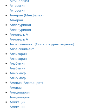
Актинолизат
Актовегин
Актовегин
Алкеран (Мелфалан)
Алкеран
Аллопуринол
Аллопуринол
Алмагель А
Алмагель А
Алоэ линимент (Сок алоэ древовидного)
Алоэ линимент
Алпизарин
Алпизарин
Альбумин
Альбумин
Альгимаф
Альгимаф
Амевив (Алефацепт)
Амевив
Амидопирин
Амидопирин
Амикацин
Амикацин