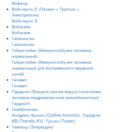
Вифенд
Вобэ-мугос Е (Папаин + Трипсин +
Химотрипсин)
Вобэ-мугос Е
Вобэнзим
Вобэнзим
Габапентин
Габапентин
Габриглобин (Иммуноглобулин человека
нормальный)
Габриглобин (Иммуноглобулин человека
нормальный для внутривенного введения
сухой)
Галавит
Галавит
Гардасил (Вакцина против вируса папилломы
человека квадривалентная рекомбинантная)
Гардасил
Гвайфенезин
Колдрекс бронхо (Coldrex broncho), Терафлю
KB (Theraflu KV), Туссин (Tussin).
Гевизош (Эпервудин)