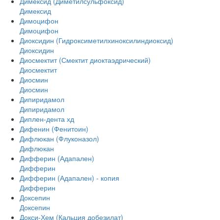
Димексид (Диметилсульфоксид)
Димексид
Димоцифон
Димоцифон
Диоксидин (Гидроксиметилхиноксилиндиоксид)
Диоксидин
Диосмектит (Смектит диоктаэдрический)
Диосмектит
Диосмин
Диосмин
Дипиридамол
Дипиридамол
Диплен-дента хд
Дифенин (Фенитоин)
Дифлюкан (Флуконазол)
Дифлюкан
Дифферин (Адапален)
Дифферин
Дифферин (Адапален) - копия
Дифферин
Доксепин
Доксепин
Докси-Хем (Кальция добезилат)