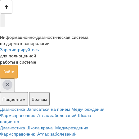
Информационно-диагностическая система
по дерматовенерологии
Зарегистрируйтесь
для полноценной
работы в системе
Войти
Пациентам
Врачам
Диагностика
Записаться на прием
Медучреждения
Фармсправочник
Атлас заболеваний
Школа
пациента
Диагностика
Школа врача
Медучреждения
Фармсправочник
Атлас заболеваний