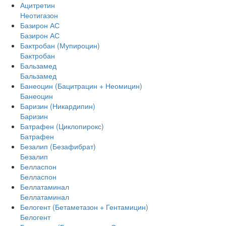
Ацитретин
Неотигазон
Базирон АС
Базирон АС
Бактробан (Мупироцин)
Бактробан
Бальзамед
Бальзамед
Банеоцин (Бацитрацин + Неомицин)
Банеоцин
Баризин (Никардипин)
Баризин
Батрафен (Циклопирокс)
Батрафен
Безалип (Безафибрат)
Безалип
Белласпон
Белласпон
Беллатаминал
Беллатаминал
Белогент (Бетаметазон + Гентамицин)
Белогент