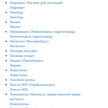
Лидокаин, Раствор для инъекций
Лидокаин
Ликопид
Ликопид
Линекс
Линекс
Линкомицин (Линкомицина гидрохлорид)
Линкомицина гидрохлорид
Липантил (Фенофибрат)
Липантил
Липикар бальзам
Липикар синдэт
Лирика (Прегабалин)
Лирика
Ловастатин
Ловастатин
Локобейз рипеа
Локсон-400 (Норфлоксацин)
Локсон-400
Ломагерпан (Мелиссы лекарственной травы
экстракт)
Ломагерпан