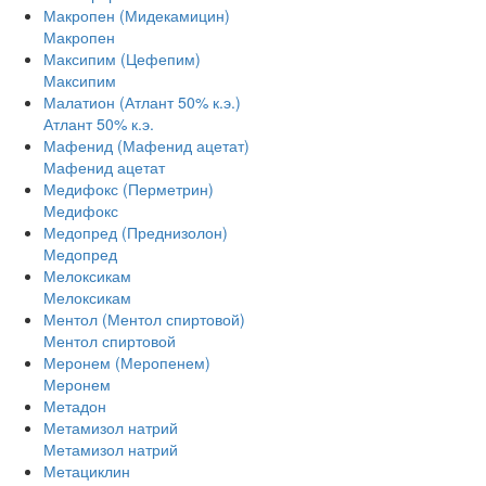
Макропен (Мидекамицин)
Макропен
Максипим (Цефепим)
Максипим
Малатион (Атлант 50% к.э.)
Атлант 50% к.э.
Мафенид (Мафенид ацетат)
Мафенид ацетат
Медифокс (Перметрин)
Медифокс
Медопред (Преднизолон)
Медопред
Мелоксикам
Мелоксикам
Ментол (Ментол спиртовой)
Ментол спиртовой
Меронем (Меропенем)
Меронем
Метадон
Метамизол натрий
Метамизол натрий
Метациклин