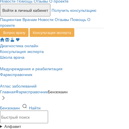
Новости
Помощь
Отзывы
О проекте
Войти в личный кабинет
Получить консультацию
Пациентам
Врачам
Новости
Отзывы
Помощь
О
проекте
Вопрос врачу
Консультация эксперта
Диагностика онлайн
Консультация эксперта
Школа врача
Медучреждения и реабилитация
Фармсправочник
Атлас заболеваний
Главная
Фармсправочник
Бензокаин
Бензокаин
Найти
Алфавит