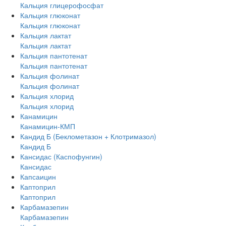
Кальция глицерофосфат
Кальция глюконат
Кальция глюконат
Кальция лактат
Кальция лактат
Кальция пантотенат
Кальция пантотенат
Кальция фолинат
Кальция фолинат
Кальция хлорид
Кальция хлорид
Канамицин
Канамицин-КМП
Кандид Б (Беклометазон + Клотримазол)
Кандид Б
Кансидас (Каспофунгин)
Кансидас
Капсаицин
Каптоприл
Каптоприл
Карбамазепин
Карбамазепин