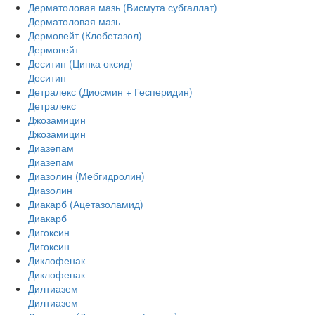
Дерматоловая мазь (Висмута субгаллат)
Дерматоловая мазь
Дермовейт (Клобетазол)
Дермовейт
Деситин (Цинка оксид)
Деситин
Детралекс (Диосмин + Гесперидин)
Детралекс
Джозамицин
Джозамицин
Диазепам
Диазепам
Диазолин (Мебгидролин)
Диазолин
Диакарб (Ацетазоламид)
Диакарб
Дигоксин
Дигоксин
Диклофенак
Диклофенак
Дилтиазем
Дилтиазем