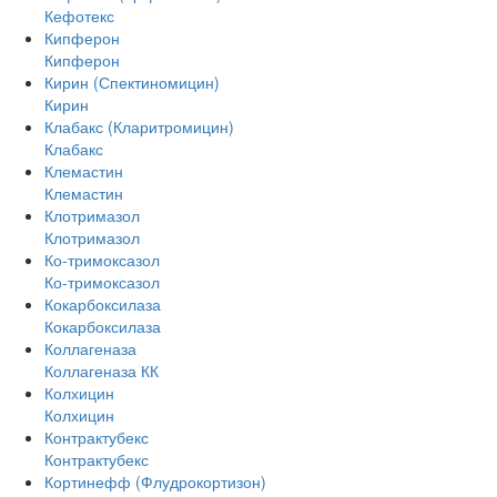
Кефотекс
Кипферон
Кипферон
Кирин (Спектиномицин)
Кирин
Клабакс (Кларитромицин)
Клабакс
Клемастин
Клемастин
Клотримазол
Клотримазол
Ко-тримоксазол
Ко-тримоксазол
Кокарбоксилаза
Кокарбоксилаза
Коллагеназа
Коллагеназа КК
Колхицин
Колхицин
Контрактубекс
Контрактубекс
Кортинефф (Флудрокортизон)