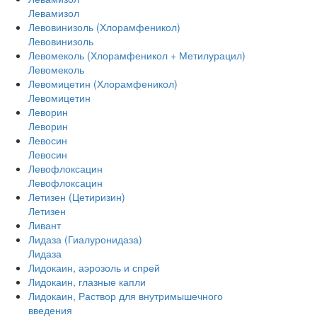
Левамизол
Левовинизоль (Хлорамфеникол)
Левовинизоль
Левомеколь (Хлорамфеникол + Метилурацил)
Левомеколь
Левомицетин (Хлорамфеникол)
Левомицетин
Леворин
Леворин
Левосин
Левосин
Левофлоксацин
Левофлоксацин
Летизен (Цетиризин)
Летизен
Ливант
Лидаза (Гиалуронидаза)
Лидаза
Лидокаин, аэрозоль и спрей
Лидокаин, глазные капли
Лидокаин, Раствор для внутримышечного
введения