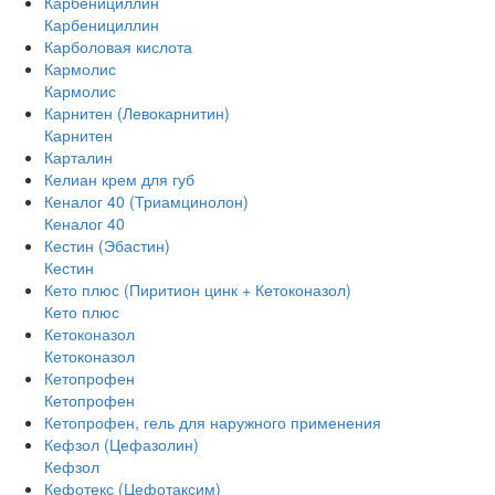
Карбенициллин
Карбенициллин
Карболовая кислота
Кармолис
Кармолис
Карнитен (Левокарнитин)
Карнитен
Карталин
Келиан крем для губ
Кеналог 40 (Триамцинолон)
Кеналог 40
Кестин (Эбастин)
Кестин
Кето плюс (Пиритион цинк + Кетоконазол)
Кето плюс
Кетоконазол
Кетоконазол
Кетопрофен
Кетопрофен
Кетопрофен, гель для наружного применения
Кефзол (Цефазолин)
Кефзол
Кефотекс (Цефотаксим)