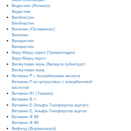
Видестим (Ретинол)
Видестим
Винбластин
Винбластин
Винилин (Поливинокс)
Винилин
Винкристин
Винкристин
Виру-Мерц серол (Тромантадин)
Виру-Мерц серол
Висмутовая мазь (Висмута субнитрат)
Висмутовая мазь
Витамин P + Аскорбиновая кислота
Витамин Р из цитрусовых с аскорбиновой
кислотой
Витамин В1 (Тиамин)
Витамин В-1
Витамин Е (Альфа-Токоферола ацетат)
Витамин Е, Альфа-Токоферола ацетат
Витамин Ф 99
Витамин Ф 99
Вифенд (Вориконазол)