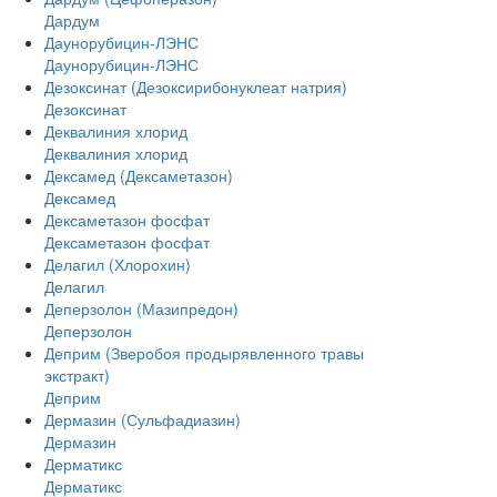
Дардум
Даунорубицин-ЛЭНС
Даунорубицин-ЛЭНС
Дезоксинат (Дезоксирибонуклеат натрия)
Дезоксинат
Деквалиния хлорид
Деквалиния хлорид
Дексамед (Дексаметазон)
Дексамед
Дексаметазон фосфат
Дексаметазон фосфат
Делагил (Хлорохин)
Делагил
Деперзолон (Мазипредон)
Деперзолон
Деприм (Зверобоя продырявленного травы
экстракт)
Деприм
Дермазин (Сульфадиазин)
Дермазин
Дерматикс
Дерматикс