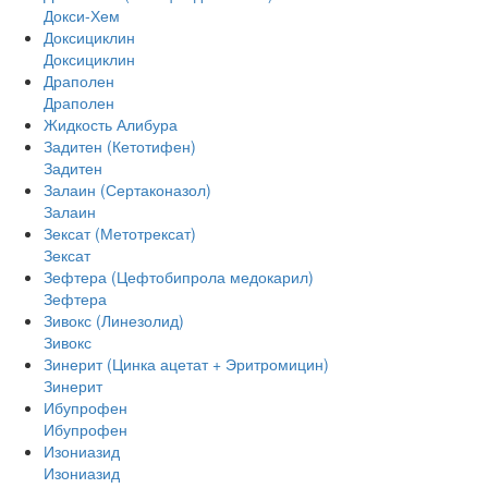
Докси-Хем
Доксициклин
Доксициклин
Драполен
Драполен
Жидкость Алибура
Задитен (Кетотифен)
Задитен
Залаин (Сертаконазол)
Залаин
Зексат (Метотрексат)
Зексат
Зефтера (Цефтобипрола медокарил)
Зефтера
Зивокс (Линезолид)
Зивокс
Зинерит (Цинка ацетат + Эритромицин)
Зинерит
Ибупрофен
Ибупрофен
Изониазид
Изониазид