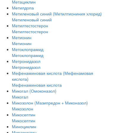
Метациклин
Метилдопа
Метиленовый синий (Метилтиониния хлорид)
Метиленовый синий
Метилтестостерон
Метилтестостерон
Метионин
Метионин
Метоклопрамид
Метоклопрамид
Метронидазол
Метронидазол
Мефенаминовая кислота (Мефенамовая
кислота)
Мефенаминовая кислота
Микогал (Омоконазол)
Микогал
Микозолон (Мазипредон + Миконазол)
Микозолон
Микосептин
Микосептин
Миноциклин
Мирамистин