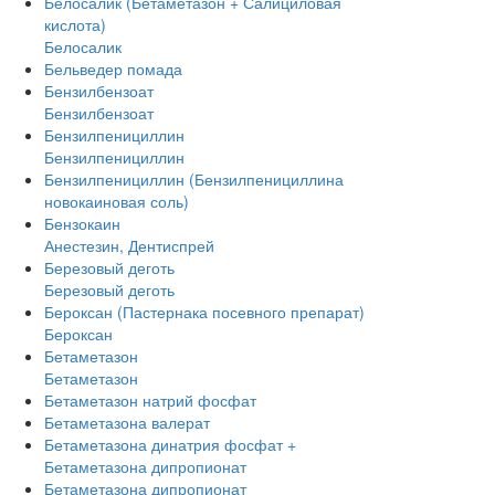
Белосалик (Бетаметазон + Салициловая
кислота)
Белосалик
Бельведер помада
Бензилбензоат
Бензилбензоат
Бензилпенициллин
Бензилпенициллин
Бензилпенициллин (Бензилпенициллина
новокаиновая соль)
Бензокаин
Анестезин, Дентиспрей
Березовый деготь
Березовый деготь
Бероксан (Пастернака посевного препарат)
Бероксан
Бетаметазон
Бетаметазон
Бетаметазон натрий фосфат
Бетаметазона валерат
Бетаметазона динатрия фосфат +
Бетаметазона дипропионат
Бетаметазона дипропионат