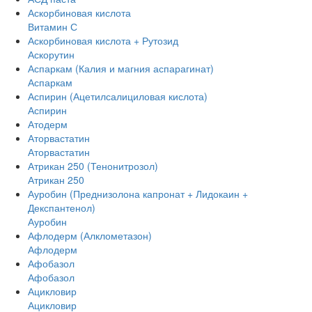
Аскорбиновая кислота
Витамин С
Аскорбиновая кислота + Рутозид
Аскорутин
Аспаркам (Калия и магния аспарагинат)
Аспаркам
Аспирин (Ацетилсалициловая кислота)
Аспирин
Атодерм
Аторвастатин
Аторвастатин
Атрикан 250 (Тенонитрозол)
Атрикан 250
Ауробин (Преднизолона капронат + Лидокаин +
Декспантенол)
Ауробин
Афлодерм (Алклометазон)
Афлодерм
Афобазол
Афобазол
Ацикловир
Ацикловир