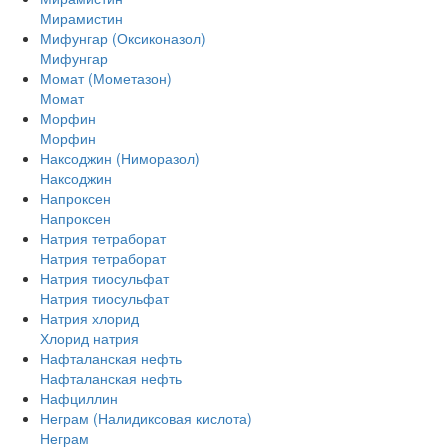
Мирамистин
Мифунгар (Оксиконазол)
Мифунгар
Момат (Мометазон)
Момат
Морфин
Морфин
Наксоджин (Ниморазол)
Наксоджин
Напроксен
Напроксен
Натрия тетраборат
Натрия тетраборат
Натрия тиосульфат
Натрия тиосульфат
Натрия хлорид
Хлорид натрия
Нафталанская нефть
Нафталанская нефть
Нафциллин
Неграм (Налидиксовая кислота)
Неграм