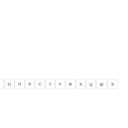
Н
О
П
Р
С
Т
У
Ф
Х
Ц
Ш
Э