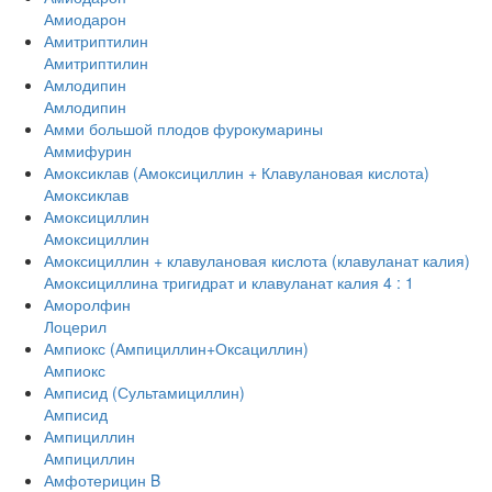
Амиодарон
Амитриптилин
Амитриптилин
Амлодипин
Амлодипин
Амми большой плодов фурокумарины
Аммифурин
Амоксиклав (Амоксициллин + Клавулановая кислота)
Амоксиклав
Амоксициллин
Амоксициллин
Амоксициллин + клавулановая кислота (клавуланат калия)
Амоксициллина тригидрат и клавуланат калия 4 : 1
Аморолфин
Лоцерил
Ампиокс (Ампициллин+Оксациллин)
Ампиокс
Амписид (Сультамициллин)
Амписид
Ампициллин
Ампициллин
Амфотерицин B