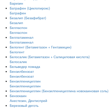
Баризин
Батрафен (Циклопирокс)
Батрафен
Безалип (Безафибрат)
Безалип
Белласпон
Белласпон
Беллатаминал
Беллатаминал
Белогент (Бетаметазон + Гентамицин)
Белогент
Белосалик (Бетаметазон + Салициловая кислота)
Белосалик
Бельведер помада
Бензилбензоат
Бензилбензоат
Бензилпенициллин
Бензилпенициллин
Бензилпенициллин (Бензилпенициллина новокаиновая соль)
Бензокаин
Анестезин, Дентиспрей
Березовый деготь