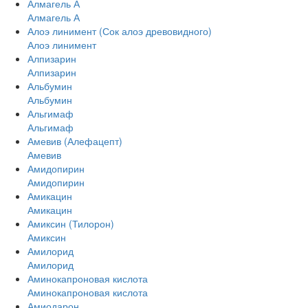
Алмагель А
Алмагель А
Алоэ линимент (Сок алоэ древовидного)
Алоэ линимент
Алпизарин
Алпизарин
Альбумин
Альбумин
Альгимаф
Альгимаф
Амевив (Алефацепт)
Амевив
Амидопирин
Амидопирин
Амикацин
Амикацин
Амиксин (Тилорон)
Амиксин
Амилорид
Амилорид
Аминокапроновая кислота
Аминокапроновая кислота
Амиодарон