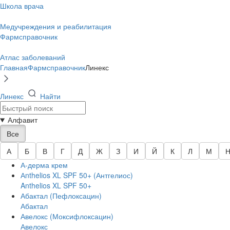
Школа врача
Медучреждения и реабилитация
Фармсправочник
Атлас заболеваний
Главная
Фармсправочник
Линекс
Линекс
Найти
Алфавит
Все
А
Б
В
Г
Д
Ж
З
И
Й
К
Л
М
А-дерма крем
Аnthelios XL SPF 50+ (Антгелиос)
Anthelios XL SPF 50+
Абактал (Пефлоксацин)
Абактал
Авелокс (Моксифлоксацин)
Авелокс