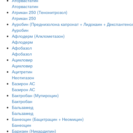
Аторвастатин
Аторвастатин
Атрикан 250 (Тенонитрозол)
Атрикан 250
Ауробин (Преднизолона капронат + Лидокаин + Декспантено
Ауробин
Афлодерм (Алклометазон)
Афлодерм
Афобазол
Афобазол
Ацикловир
Ацикловир
Ацитретин
Неотигазон
Базирон АС
Базирон АС
Бактробан (Мупироцин)
Бактробан
Бальзамед
Бальзамед
Банеоцин (Бацитрацин + Неомицин)
Банеоцин
Баризин (Никардипин)