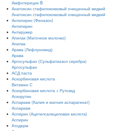
Амфотерицин B
Анатоксин стафилококковый очищенный жидкий
Анатоксин стафилококковый очищенный жидкий
Антипирин (Феназон)
Антипирин
Антиружер
Апилак (Маточное молочко)
Апилак
Арава (Лефлуномид)
Арава
Аргосульфан (Сульфатиазол серебра)
Аргосульфан
АСД паста
Аскорбиновая кислота
Витамин С
Аскорбиновая кислота + Рутозид
Аскорутин
Аспаркам (Калия и магния аспарагинат)
Аспаркам
Аспирин (Ацетилсалициловая кислота)
Аспирин
Атодерм