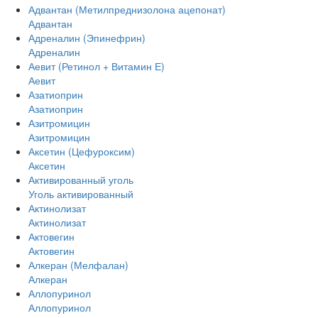
Адвантан (Метилпреднизолона ацепонат)
Адвантан
Адреналин (Эпинефрин)
Адреналин
Аевит (Ретинол + Витамин Е)
Аевит
Азатиоприн
Азатиоприн
Азитромицин
Азитромицин
Аксетин (Цефуроксим)
Аксетин
Активированный уголь
Уголь активированный
Актинолизат
Актинолизат
Актовегин
Актовегин
Алкеран (Мелфалан)
Алкеран
Аллопуринол
Аллопуринол