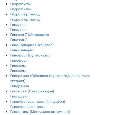
Гидроксизин
Гидроксизин
Гидрохлортиазид
Гидрохлортиазид
Гиналгин
Гиналгин
Гинезол 7 (Миконазол)
Гинезол 7
Гино-Певарил (Эконазол)
Гино-Певарил
Гинофорт (Бутоконазол)
Гинофорт
Гипозоль
Гипозоль
Гипорамин (Облепихи крушиновидной листьев
экстракт)
Гипорамин
Гистафен (Сехифенадин)
Гистафен
Глицифоновая мазь (Глицифон)
Глицифоновая мазь
Глюкантим (Меглумина антимонат)