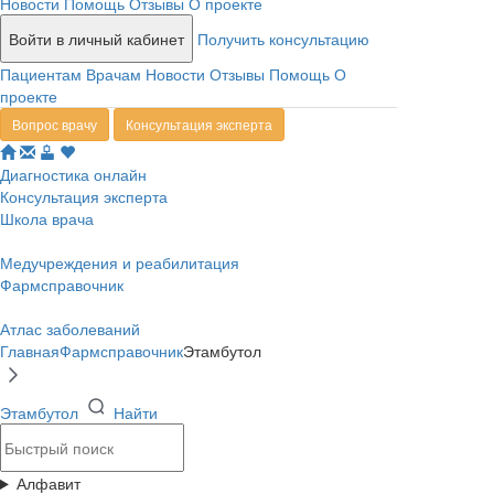
Новости
Помощь
Отзывы
О проекте
Войти в личный кабинет
Получить консультацию
Пациентам
Врачам
Новости
Отзывы
Помощь
О
проекте
Вопрос врачу
Консультация эксперта
Диагностика онлайн
Консультация эксперта
Школа врача
Медучреждения и реабилитация
Фармсправочник
Атлас заболеваний
Главная
Фармсправочник
Этамбутол
Этамбутол
Найти
Алфавит