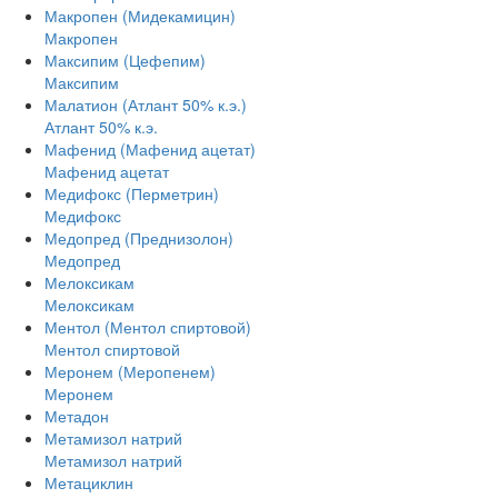
Макропен (Мидекамицин)
Макропен
Максипим (Цефепим)
Максипим
Малатион (Атлант 50% к.э.)
Атлант 50% к.э.
Мафенид (Мафенид ацетат)
Мафенид ацетат
Медифокс (Перметрин)
Медифокс
Медопред (Преднизолон)
Медопред
Мелоксикам
Мелоксикам
Ментол (Ментол спиртовой)
Ментол спиртовой
Меронем (Меропенем)
Меронем
Метадон
Метамизол натрий
Метамизол натрий
Метациклин