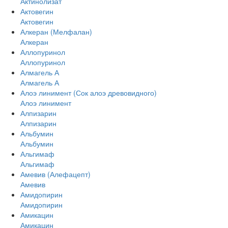
Актинолизат
Актовегин
Актовегин
Алкеран (Мелфалан)
Алкеран
Аллопуринол
Аллопуринол
Алмагель А
Алмагель А
Алоэ линимент (Сок алоэ древовидного)
Алоэ линимент
Алпизарин
Алпизарин
Альбумин
Альбумин
Альгимаф
Альгимаф
Амевив (Алефацепт)
Амевив
Амидопирин
Амидопирин
Амикацин
Амикацин