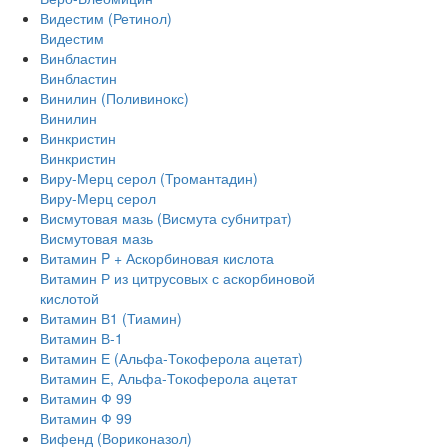
Видестим (Ретинол)
Видестим
Винбластин
Винбластин
Винилин (Поливинокс)
Винилин
Винкристин
Винкристин
Виру-Мерц серол (Тромантадин)
Виру-Мерц серол
Висмутовая мазь (Висмута субнитрат)
Висмутовая мазь
Витамин P + Аскорбиновая кислота
Витамин Р из цитрусовых с аскорбиновой
кислотой
Витамин В1 (Тиамин)
Витамин В-1
Витамин Е (Альфа-Токоферола ацетат)
Витамин Е, Альфа-Токоферола ацетат
Витамин Ф 99
Витамин Ф 99
Вифенд (Вориконазол)