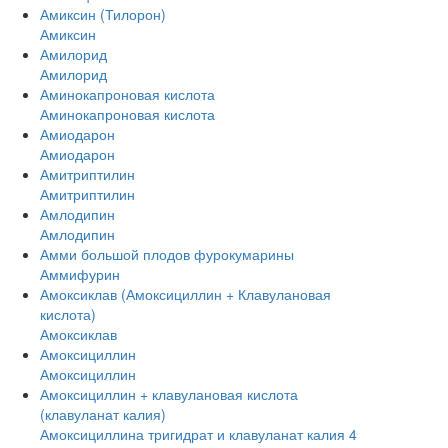
Амиксин (Тилорон)
Амиксин
Амилорид
Амилорид
Аминокапроновая кислота
Аминокапроновая кислота
Амиодарон
Амиодарон
Амитриптилин
Амитриптилин
Амлодипин
Амлодипин
Амми большой плодов фурокумарины
Аммифурин
Амоксиклав (Амоксициллин + Клавулановая
кислота)
Амоксиклав
Амоксициллин
Амоксициллин
Амоксициллин + клавулановая кислота
(клавуланат калия)
Амоксициллина тригидрат и клавуланат калия 4