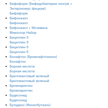
Бифиформ (Бифидобактерии лонгум +
Энтерококкус фециум)
Бифиформ
Бифоназол
Бифоназол
Бифоназол + Мочевина
Микоспор Набор
Бициллин-3
Бициллин-3
Бициллин-5
Бициллин-5
Бонафтон (Бромнафтохинон)
Бонафтон
Борная кислота
Борная кислота
Бриллиантовый зеленый
Бриллиантовый зеленый
Бромокриптин
Бромокриптин
Будесонид
Будесонид
Бутадион (Фенилбутазон)