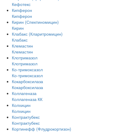
Кефотекс
Кипферон
Кипферон
Кирин (Спектиномицин)
Кирин
Клабакс (Кларитромицин)
Клабакс
Клемастин
Клемастин
Клотримазол
Клотримазол
Ко-тримоксазол
Ко-тримоксазол
Кокарбоксилаза
Кокарбоксилаза
Коллагеназа
Коллагеназа КК
Колхицин
Колхицин
Контрактубекс
Контрактубекс
Кортинефф (Флудрокортизон)