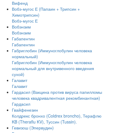
Вифенд
Вобэ-мугос Е (Папаин + Трипсин +
Химотрипсин)
Вобэ-мугос Е
Вобэнзим
Вобэнзим
Габапентин
Габапентин
Габриглобин (Иммуноглобулин человека
нормальный)
Габриглобин (Иммуноглобулин человека
нормальный для внутривенного введения
сухой)
Галавит
Галавит
Гардасил (Вакцина против вируса папилломы
человека квадривалентная рекомбинантная)
Гардасил
Гвайфенезин
Колдрекс бронхо (Coldrex broncho), Терафлю
KB (Theraflu KV), Туссин (Tussin).
Гевизош (Эпервудин)