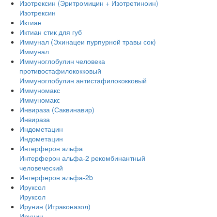
Изотрексин (Эритромицин + Изотретиноин)
Изотрексин
Иктиан
Иктиан стик для губ
Иммунал (Эхинацеи пурпурной травы сок)
Иммунал
Иммуноглобулин человека
противостафилококковый
Иммуноглобулин антистафилококковый
Иммуномакс
Иммуномакс
Инвираза (Саквинавир)
Инвираза
Индометацин
Индометацин
Интерферон альфа
Интерферон альфа-2 рекомбинантный
человеческий
Интерферон альфа-2b
Ируксол
Ируксол
Ирунин (Итраконазол)
Ирунин