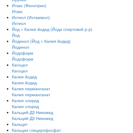
Итакс (Фенотрин)
Итакс
Ихтиол (Ихтаммол)
Ихтиол
Йод + Калия йодид (Йода спиртовой р-р)
Йод
Йодинол (Йод + Калия йодид)
Йодинол
Йодоформ
Йодоформ
Кагоцел
Кагоцел
Калия йодид
Калия йодид
Калия перманганат
Калия перманганат
Калия хлорид
Калия хлорид
Кальций-Д3 Никомед
Кальций-Д3 Никомед
Кальцит
Кальция глицерофосфат