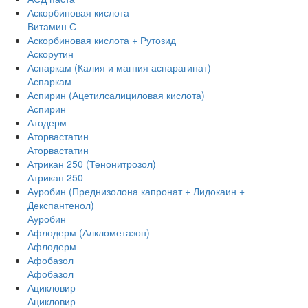
Аскорбиновая кислота
Витамин С
Аскорбиновая кислота + Рутозид
Аскорутин
Аспаркам (Калия и магния аспарагинат)
Аспаркам
Аспирин (Ацетилсалициловая кислота)
Аспирин
Атодерм
Аторвастатин
Аторвастатин
Атрикан 250 (Тенонитрозол)
Атрикан 250
Ауробин (Преднизолона капронат + Лидокаин +
Декспантенол)
Ауробин
Афлодерм (Алклометазон)
Афлодерм
Афобазол
Афобазол
Ацикловир
Ацикловир