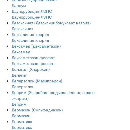
Дардум
Даунорубицин-ЛЭНС
Даунорубицин-ЛЭНС
Дезоксинат (Дезоксирибонуклеат натрия)
Дезоксинат
Деквалиния хлорид
Деквалиния хлорид
Дексамед (Дексаметазон)
Дексамед
Дексаметазон фосфат
Дексаметазон фосфат
Делагил (Хлорохин)
Делагил
Деперзолон (Мазипредон)
Деперзолон
Деприм (Зверобоя продырявленного травы
экстракт)
Деприм
Дермазин (Сульфадиазин)
Дермазин
Дерматикс
Дерматикс