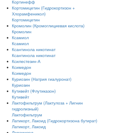
Кортинефф
Кортомицетин (Гидрокортизон +
Хлорамфеникол)
Кортомицетин
Кромолин (Кромоглициевая кислота)
Кромолин
Ксамиол
Ксамиол
Ксантинола никотинат
Ксантинола никотинат
Ксилестезин-А
Ксимедон
Ксимедон
Куриозин (Натрия гиалуронат)
Куриозин
Кутивейт (Флутиказон)
Кутивейт
Лактофильтрум (Лактулоза + Лигнин
гидролизный)
Лактофильтрум
Латикорт, Лакоид (Гидрокортизона бутират)
Латикорт, Лакоид
Левамизол