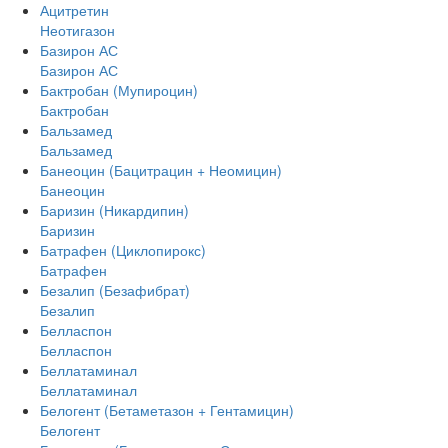
Ацитретин
Неотигазон
Базирон АС
Базирон АС
Бактробан (Мупироцин)
Бактробан
Бальзамед
Бальзамед
Банеоцин (Бацитрацин + Неомицин)
Банеоцин
Баризин (Никардипин)
Баризин
Батрафен (Циклопирокс)
Батрафен
Безалип (Безафибрат)
Безалип
Белласпон
Белласпон
Беллатаминал
Беллатаминал
Белогент (Бетаметазон + Гентамицин)
Белогент