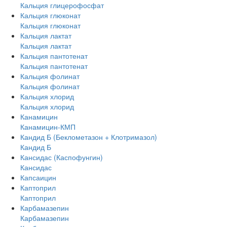
Кальция глицерофосфат
Кальция глюконат
Кальция глюконат
Кальция лактат
Кальция лактат
Кальция пантотенат
Кальция пантотенат
Кальция фолинат
Кальция фолинат
Кальция хлорид
Кальция хлорид
Канамицин
Канамицин-КМП
Кандид Б (Беклометазон + Клотримазол)
Кандид Б
Кансидас (Каспофунгин)
Кансидас
Капсаицин
Каптоприл
Каптоприл
Карбамазепин
Карбамазепин