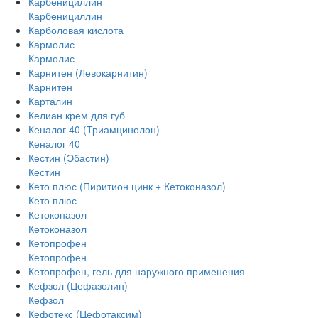
Карбенициллин
Карбенициллин
Карболовая кислота
Кармолис
Кармолис
Карнитен (Левокарнитин)
Карнитен
Карталин
Келиан крем для губ
Кеналог 40 (Триамцинолон)
Кеналог 40
Кестин (Эбастин)
Кестин
Кето плюс (Пиритион цинк + Кетоконазол)
Кето плюс
Кетоконазол
Кетоконазол
Кетопрофен
Кетопрофен
Кетопрофен, гель для наружного применения
Кефзол (Цефазолин)
Кефзол
Кефотекс (Цефотаксим)