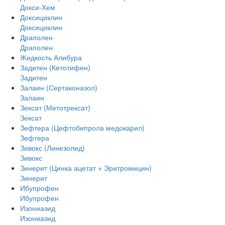
Докси-Хем
Доксициклин
Доксициклин
Драполен
Драполен
Жидкость Алибура
Задитен (Кетотифен)
Задитен
Залаин (Сертаконазол)
Залаин
Зексат (Метотрексат)
Зексат
Зефтера (Цефтобипрола медокарил)
Зефтера
Зивокс (Линезолид)
Зивокс
Зинерит (Цинка ацетат + Эритромицин)
Зинерит
Ибупрофен
Ибупрофен
Изониазид
Изониазид