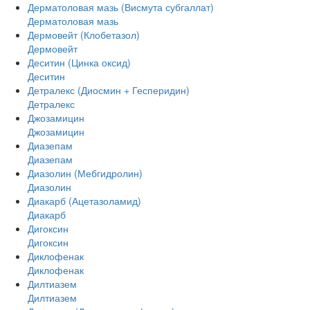
Дерматоловая мазь (Висмута субгаллат)
Дерматоловая мазь
Дермовейт (Клобетазол)
Дермовейт
Деситин (Цинка оксид)
Деситин
Детралекс (Диосмин + Гесперидин)
Детралекс
Джозамицин
Джозамицин
Диазепам
Диазепам
Диазолин (Мебгидролин)
Диазолин
Диакарб (Ацетазоламид)
Диакарб
Дигоксин
Дигоксин
Диклофенак
Диклофенак
Дилтиазем
Дилтиазем