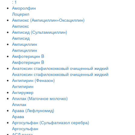
: 1
Аморолфин
Лоцерил
Ампиокс (Ампициллин+Оксациллин)
Ампиокс
Амписид (Сультамициллин)
Амписид
Ампициллин
Ампициллин
Амфотерицин B
Амфотерицин B
Анатоксин стафилококковый очищенный жидкий
Анатоксин стафилококковый очищенный жидкий
Антипирин (Феназон)
Антипирин
Антиружер
Апилак (Маточное молочко)
Апилак
Арава (Лефлуномид)
Арава
Аргосульфан (Сульфатиазол серебра)
Аргосульфан
АСД паста