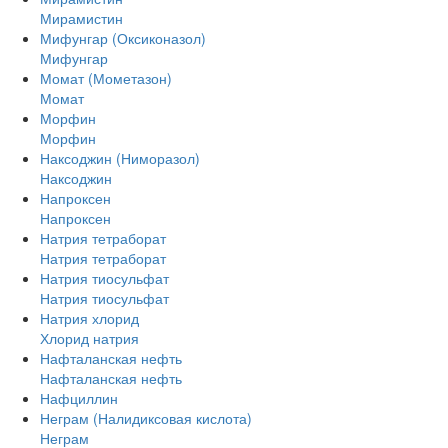
Мирамистин
Мифунгар (Оксиконазол)
Мифунгар
Момат (Мометазон)
Момат
Морфин
Морфин
Наксоджин (Ниморазол)
Наксоджин
Напроксен
Напроксен
Натрия тетраборат
Натрия тетраборат
Натрия тиосульфат
Натрия тиосульфат
Натрия хлорид
Хлорид натрия
Нафталанская нефть
Нафталанская нефть
Нафциллин
Неграм (Налидиксовая кислота)
Неграм