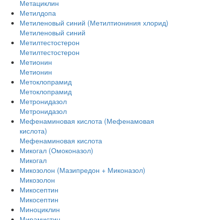
Метациклин
Метилдопа
Метиленовый синий (Метилтиониния хлорид)
Метиленовый синий
Метилтестостерон
Метилтестостерон
Метионин
Метионин
Метоклопрамид
Метоклопрамид
Метронидазол
Метронидазол
Мефенаминовая кислота (Мефенамовая
кислота)
Мефенаминовая кислота
Микогал (Омоконазол)
Микогал
Микозолон (Мазипредон + Миконазол)
Микозолон
Микосептин
Микосептин
Миноциклин
Мирамистин