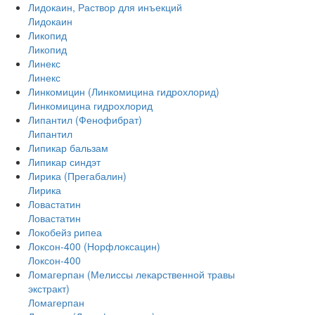
Лидокаин, Раствор для инъекций
Лидокаин
Ликопид
Ликопид
Линекс
Линекс
Линкомицин (Линкомицина гидрохлорид)
Линкомицина гидрохлорид
Липантил (Фенофибрат)
Липантил
Липикар бальзам
Липикар синдэт
Лирика (Прегабалин)
Лирика
Ловастатин
Ловастатин
Локобейз рипеа
Локсон-400 (Норфлоксацин)
Локсон-400
Ломагерпан (Мелиссы лекарственной травы
экстракт)
Ломагерпан