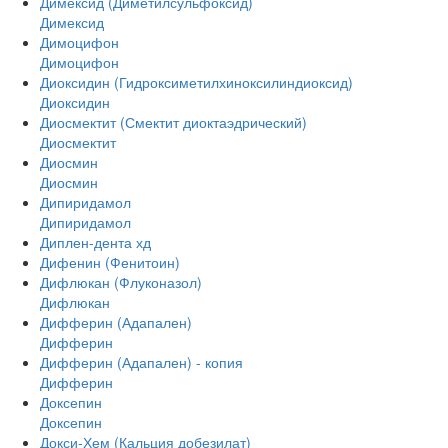
Димексид (Диметилсульфоксид)
Димексид
Димоцифон
Димоцифон
Диоксидин (Гидроксиметилхиноксилиндиоксид)
Диоксидин
Диосмектит (Смектит диоктаэдрический)
Диосмектит
Диосмин
Диосмин
Дипиридамол
Дипиридамол
Диплен-дента хд
Дифенин (Фенитоин)
Дифлюкан (Флуконазол)
Дифлюкан
Дифферин (Адапален)
Дифферин
Дифферин (Адапален) - копия
Дифферин
Доксепин
Доксепин
Докси-Хем (Кальция добезилат)