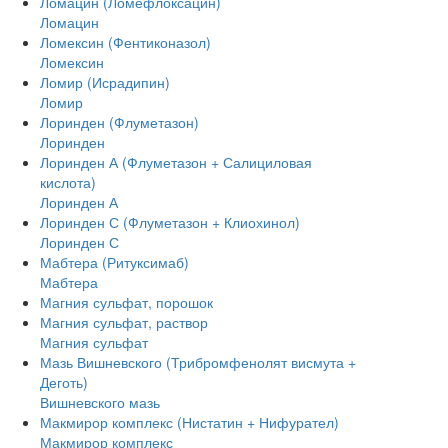
Ломацин (Ломефлоксацин)
Ломацин
Ломексин (Фентиконазол)
Ломексин
Ломир (Исрадипин)
Ломир
Лоринден (Флуметазон)
Лоринден
Лоринден А (Флуметазон + Салициловая
кислота)
Лоринден А
Лоринден С (Флуметазон + Клиохинол)
Лоринден С
Мабтера (Ритуксимаб)
Мабтера
Магния сульфат, порошок
Магния сульфат, раствор
Магния сульфат
Мазь Вишневского (Трибромфенолят висмута +
Деготь)
Вишневского мазь
Макмирор комплекс (Нистатин + Нифурател)
Макмирор комплекс