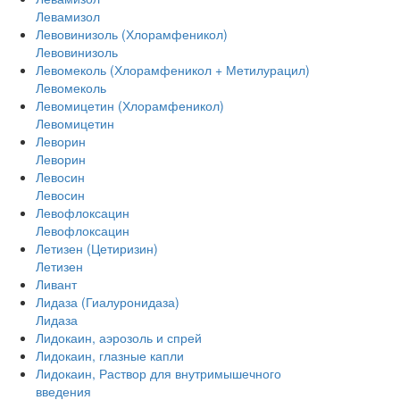
Левамизол
Левовинизоль (Хлорамфеникол)
Левовинизоль
Левомеколь (Хлорамфеникол + Метилурацил)
Левомеколь
Левомицетин (Хлорамфеникол)
Левомицетин
Леворин
Леворин
Левосин
Левосин
Левофлоксацин
Левофлоксацин
Летизен (Цетиризин)
Летизен
Ливант
Лидаза (Гиалуронидаза)
Лидаза
Лидокаин, аэрозоль и спрей
Лидокаин, глазные капли
Лидокаин, Раствор для внутримышечного
введения