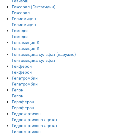
Гевизош
Гексорал (Гексэтидин)
Гексорал
Гелиомицин
Гелиомицин
Гемодез
Гемодез
Гентамицин-К
Гентамицин-К
Гентамицина сульфат (наружно)
Гентамицина сульфат
Генферон
Генферон
Гепатромбин
Гепатромбин
Гепон
Гепон
Герпферон
Герпферон
Гидрокортизон
Гидрокортизона ацетат
Гидрокортизона ацетат
Гидрокортизон