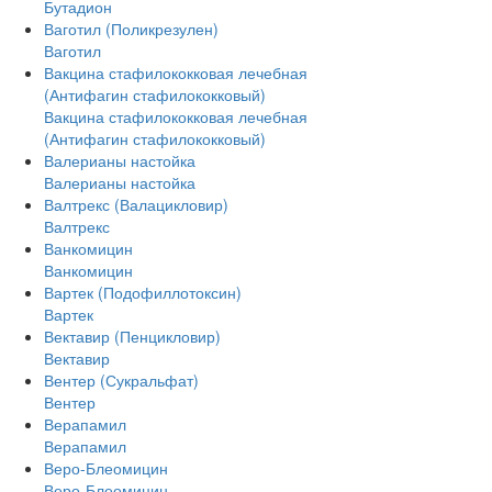
Бутадион
Ваготил (Поликрезулен)
Ваготил
Вакцина стафилококковая лечебная
(Антифагин стафилококковый)
Вакцина стафилококковая лечебная
(Антифагин стафилококковый)
Валерианы настойка
Валерианы настойка
Валтрекс (Валацикловир)
Валтрекс
Ванкомицин
Ванкомицин
Вартек (Подофиллотоксин)
Вартек
Вектавир (Пенцикловир)
Вектавир
Вентер (Сукральфат)
Вентер
Верапамил
Верапамил
Веро-Блеомицин
Веро-Блеомицин