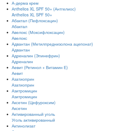
А-дерма крем
Аnthelios XL SPF 50+ (Антгелиос)
Anthelios XL SPF 50+
Абактал (Пефлоксацин)
Абактал
Авелокс (Моксифлоксацин)
Авелокс
Адвантан (Метилпреднизолона ацепонат)
Адвантан
Адреналин (Эпинефрин)
Адреналин
Аевит (Ретинол + Витамин Е)
Аевит
Азатиоприн
Азатиоприн
Азитромицин
Азитромицин
Аксетин (Цефуроксим)
Аксетин
Активированный уголь
Уголь активированный
Актинолизат