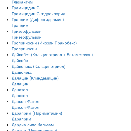
Глюкантим
Грамицидин C
Грамицидин С гидрохлорид
Грандим (Дифенгидрамин)
Грандим
Гризеофульвин
Гризеофульвин
Гроприносин (Инозин Пранобекс)
Гроприносин
Дайвобет (Кальципотриол + Бетаметазон)
Дайвобет
Дайвонекс (Кальципотриол)
Дайвонекс
Далацин (Клиндамицин)
Далацин
Даназол
Даназол
Дапсон-Фатол
Дапсон-Фатол
Дараприм (Пириметамин)
Дараприм
Дардиа липо бальзам
Дардум (Цефоперазон)