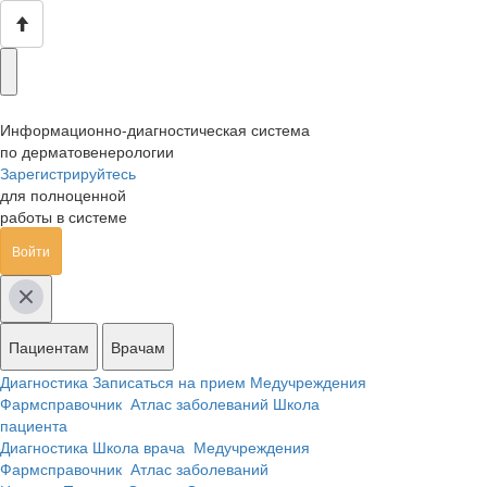
Информационно-диагностическая система
по дерматовенерологии
Зарегистрируйтесь
для полноценной
работы в системе
Войти
Пациентам
Врачам
Диагностика
Записаться на прием
Медучреждения
Фармсправочник
Атлас заболеваний
Школа
пациента
Диагностика
Школа врача
Медучреждения
Фармсправочник
Атлас заболеваний