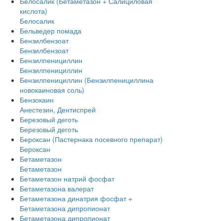
Белосалик (Бетаметазон + Салициловая
кислота)
Белосалик
Бельведер помада
Бензилбензоат
Бензилбензоат
Бензилпенициллин
Бензилпенициллин
Бензилпенициллин (Бензилпенициллина
новокаиновая соль)
Бензокаин
Анестезин, Дентиспрей
Березовый деготь
Березовый деготь
Бероксан (Пастернака посевного препарат)
Бероксан
Бетаметазон
Бетаметазон
Бетаметазон натрий фосфат
Бетаметазона валерат
Бетаметазона динатрия фосфат +
Бетаметазона дипропионат
Бетаметазона дипропионат