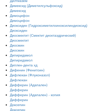
Дилтиазем
Димексид (Диметилсульфоксид)
Димексид
Димоцифон
Димоцифон
Диоксидин (Гидроксиметилхиноксилиндиоксид)
Диоксидин
Диосмектит (Смектит диоктаэдрический)
Диосмектит
Диосмин
Диосмин
Дипиридамол
Дипиридамол
Диплен-дента хд
Дифенин (Фенитоин)
Дифлюкан (Флуконазол)
Дифлюкан
Дифферин (Адапален)
Дифферин
Дифферин (Адапален) - копия
Дифферин
Доксепин
Доксепин