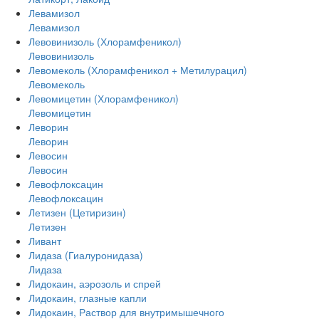
Левамизол
Левамизол
Левовинизоль (Хлорамфеникол)
Левовинизоль
Левомеколь (Хлорамфеникол + Метилурацил)
Левомеколь
Левомицетин (Хлорамфеникол)
Левомицетин
Леворин
Леворин
Левосин
Левосин
Левофлоксацин
Левофлоксацин
Летизен (Цетиризин)
Летизен
Ливант
Лидаза (Гиалуронидаза)
Лидаза
Лидокаин, аэрозоль и спрей
Лидокаин, глазные капли
Лидокаин, Раствор для внутримышечного