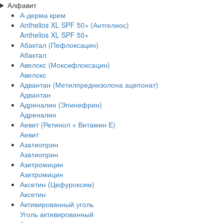
Алфавит
А-дерма крем
Аnthelios XL SPF 50+ (Антгелиос)
Anthelios XL SPF 50+
Абактал (Пефлоксацин)
Абактал
Авелокс (Моксифлоксацин)
Авелокс
Адвантан (Метилпреднизолона ацепонат)
Адвантан
Адреналин (Эпинефрин)
Адреналин
Аевит (Ретинол + Витамин Е)
Аевит
Азатиоприн
Азатиоприн
Азитромицин
Азитромицин
Аксетин (Цефуроксим)
Аксетин
Активированный уголь
Уголь активированный