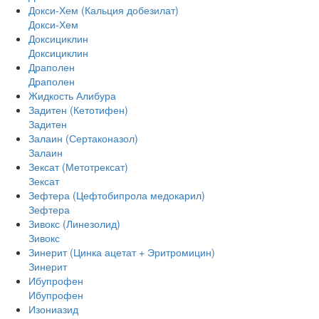
Докси-Хем (Кальция добезилат)
Докси-Хем
Доксициклин
Доксициклин
Драполен
Драполен
Жидкость Алибура
Задитен (Кетотифен)
Задитен
Залаин (Сертаконазол)
Залаин
Зексат (Метотрексат)
Зексат
Зефтера (Цефтобипрола медокарил)
Зефтера
Зивокс (Линезолид)
Зивокс
Зинерит (Цинка ацетат + Эритромицин)
Зинерит
Ибупрофен
Ибупрофен
Изониазид