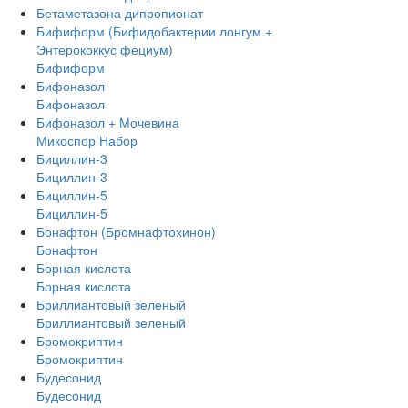
Бетаметазона дипропионат
Бифиформ (Бифидобактерии лонгум +
Энтерококкус фециум)
Бифиформ
Бифоназол
Бифоназол
Бифоназол + Мочевина
Микоспор Набор
Бициллин-3
Бициллин-3
Бициллин-5
Бициллин-5
Бонафтон (Бромнафтохинон)
Бонафтон
Борная кислота
Борная кислота
Бриллиантовый зеленый
Бриллиантовый зеленый
Бромокриптин
Бромокриптин
Будесонид
Будесонид