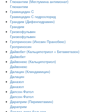
Глюкантим (Меглумина антимонат)
Глюкантим
Грамицидин C
Грамицидин С гидрохлорид
Грандим (Дифенгидрамин)
Грандим
Гризеофульвин
Гризеофульвин
Гроприносин (Инозин Пранобекс)
Гроприносин
Дайвобет (Кальципотриол + Бетаметазон)
Дайвобет
Дайвонекс (Кальципотриол)
Дайвонекс
Далацин (Клиндамицин)
Далацин
Даназол
Даназол
Дапсон-Фатол
Дапсон-Фатол
Дараприм (Пириметамин)
Дараприм
Дардиа липо бальзам