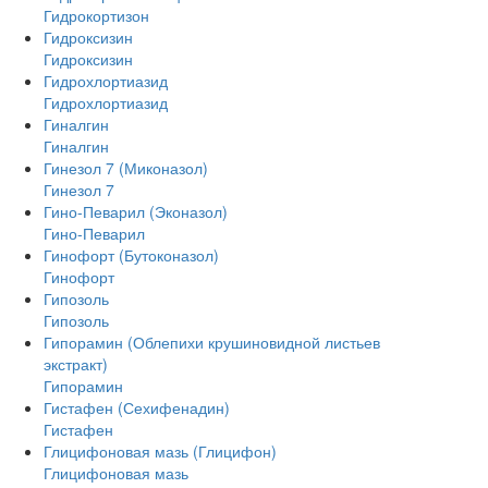
Гидрокортизон
Гидроксизин
Гидроксизин
Гидрохлортиазид
Гидрохлортиазид
Гиналгин
Гиналгин
Гинезол 7 (Миконазол)
Гинезол 7
Гино-Певарил (Эконазол)
Гино-Певарил
Гинофорт (Бутоконазол)
Гинофорт
Гипозоль
Гипозоль
Гипорамин (Облепихи крушиновидной листьев
экстракт)
Гипорамин
Гистафен (Сехифенадин)
Гистафен
Глицифоновая мазь (Глицифон)
Глицифоновая мазь