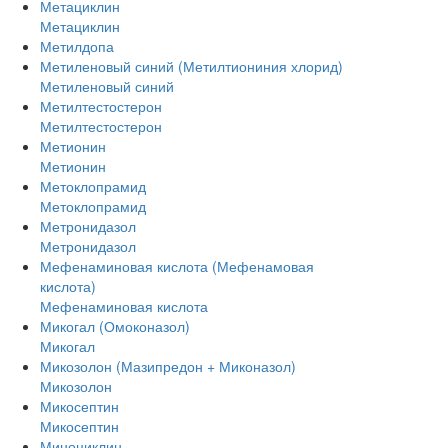
Метациклин
Метациклин
Метилдопа
Метиленовый синий (Метилтиониния хлорид)
Метиленовый синий
Метилтестостерон
Метилтестостерон
Метионин
Метионин
Метоклопрамид
Метоклопрамид
Метронидазол
Метронидазол
Мефенаминовая кислота (Мефенамовая
кислота)
Мефенаминовая кислота
Микогал (Омоконазол)
Микогал
Микозолон (Мазипредон + Миконазол)
Микозолон
Микосептин
Микосептин
Миноциклин