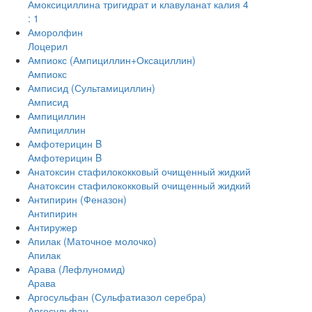
Амоксициллина тригидрат и клавуланат калия 4
: 1
Аморолфин
Лоцерил
Ампиокс (Ампициллин+Оксациллин)
Ампиокс
Амписид (Сультамициллин)
Амписид
Ампициллин
Ампициллин
Амфотерицин B
Амфотерицин B
Анатоксин стафилококковый очищенный жидкий
Анатоксин стафилококковый очищенный жидкий
Антипирин (Феназон)
Антипирин
Антиружер
Апилак (Маточное молочко)
Апилак
Арава (Лефлуномид)
Арава
Аргосульфан (Сульфатиазол серебра)
Аргосульфан