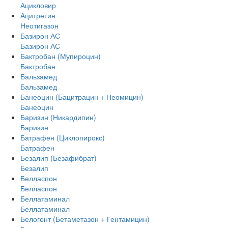
Ацикловир
Ацитретин
Неотигазон
Базирон АС
Базирон АС
Бактробан (Мупироцин)
Бактробан
Бальзамед
Бальзамед
Банеоцин (Бацитрацин + Неомицин)
Банеоцин
Баризин (Никардипин)
Баризин
Батрафен (Циклопирокс)
Батрафен
Безалип (Безафибрат)
Безалип
Белласпон
Белласпон
Беллатаминал
Беллатаминал
Белогент (Бетаметазон + Гентамицин)