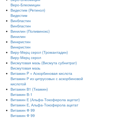
Веро-Блеомицин
Видестим (Ретинол)
Видестим
Винбластин
Винбластин
Винилин (Поливинокс)
Винилин
Винкристин
Винкристин
Виру-Мерц серол (Тромантадин)
Виру-Мерц серол
Висмутовая мазь (Висмута субнитрат)
Висмутовая мазь
Витамин P + Аскорбиновая кислота
Витамин Р из цитрусовых с аскорбиновой
кислотой
Витамин В1 (Тиамин)
Витамин В-1
Витамин Е (Альфа-Токоферола ацетат)
Витамин Е, Альфа-Токоферола ацетат
Витамин Ф 99
Витамин Ф 99