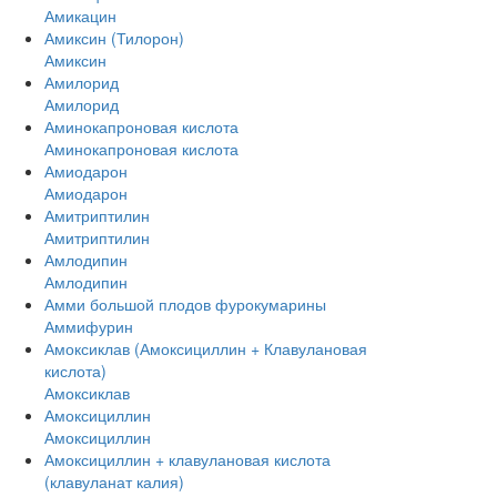
Амикацин
Амиксин (Тилорон)
Амиксин
Амилорид
Амилорид
Аминокапроновая кислота
Аминокапроновая кислота
Амиодарон
Амиодарон
Амитриптилин
Амитриптилин
Амлодипин
Амлодипин
Амми большой плодов фурокумарины
Аммифурин
Амоксиклав (Амоксициллин + Клавулановая
кислота)
Амоксиклав
Амоксициллин
Амоксициллин
Амоксициллин + клавулановая кислота
(клавуланат калия)