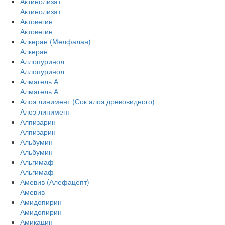
Актинолизат
Актинолизат
Актовегин
Актовегин
Алкеран (Мелфалан)
Алкеран
Аллопуринол
Аллопуринол
Алмагель А
Алмагель А
Алоэ линимент (Сок алоэ древовидного)
Алоэ линимент
Алпизарин
Алпизарин
Альбумин
Альбумин
Альгимаф
Альгимаф
Амевив (Алефацепт)
Амевив
Амидопирин
Амидопирин
Амикацин