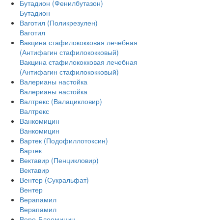
Бутадион (Фенилбутазон)
Бутадион
Ваготил (Поликрезулен)
Ваготил
Вакцина стафилококковая лечебная
(Антифагин стафилококковый)
Вакцина стафилококковая лечебная
(Антифагин стафилококковый)
Валерианы настойка
Валерианы настойка
Валтрекс (Валацикловир)
Валтрекс
Ванкомицин
Ванкомицин
Вартек (Подофиллотоксин)
Вартек
Вектавир (Пенцикловир)
Вектавир
Вентер (Сукральфат)
Вентер
Верапамил
Верапамил
Веро-Блеомицин