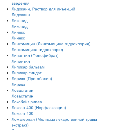
введения
Лидокаин, Раствор для инъекций
Лидокаин
Ликопид
Ликопид
Линекс
Линекс
Линкомицин (Линкомицина гидрохлорид)
Линкомицина гидрохлорид
Липантил (Фенофибрат)
Липантил
Липикар бальзам
Липикар синдэт
Лирика (Прегабалин)
Лирика
Ловастатин
Ловастатин
Локобейз рипеа
Локсон-400 (Норфлоксацин)
Локсон-400
Ломагерпан (Мелиссы лекарственной травы
экстракт)