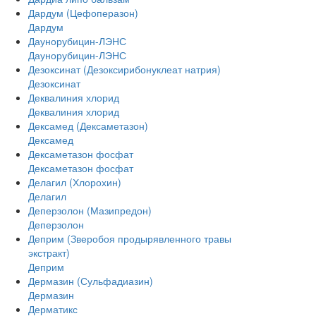
Дардум (Цефоперазон)
Дардум
Даунорубицин-ЛЭНС
Даунорубицин-ЛЭНС
Дезоксинат (Дезоксирибонуклеат натрия)
Дезоксинат
Деквалиния хлорид
Деквалиния хлорид
Дексамед (Дексаметазон)
Дексамед
Дексаметазон фосфат
Дексаметазон фосфат
Делагил (Хлорохин)
Делагил
Деперзолон (Мазипредон)
Деперзолон
Деприм (Зверобоя продырявленного травы
экстракт)
Деприм
Дермазин (Сульфадиазин)
Дермазин
Дерматикс