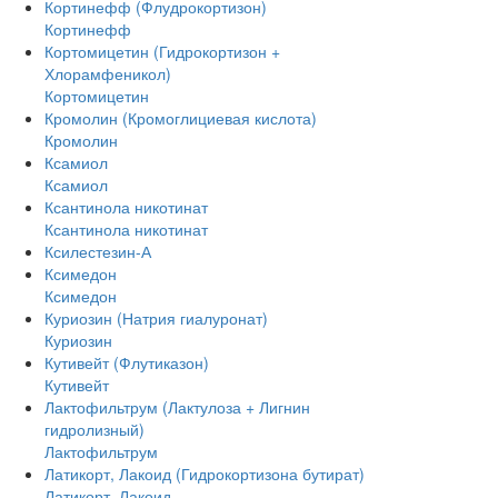
Кортинефф (Флудрокортизон)
Кортинефф
Кортомицетин (Гидрокортизон +
Хлорамфеникол)
Кортомицетин
Кромолин (Кромоглициевая кислота)
Кромолин
Ксамиол
Ксамиол
Ксантинола никотинат
Ксантинола никотинат
Ксилестезин-А
Ксимедон
Ксимедон
Куриозин (Натрия гиалуронат)
Куриозин
Кутивейт (Флутиказон)
Кутивейт
Лактофильтрум (Лактулоза + Лигнин
гидролизный)
Лактофильтрум
Латикорт, Лакоид (Гидрокортизона бутират)
Латикорт, Лакоид