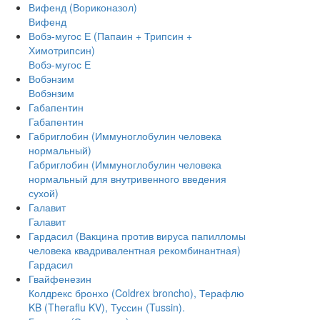
Вифенд (Вориконазол)
Вифенд
Вобэ-мугос Е (Папаин + Трипсин +
Химотрипсин)
Вобэ-мугос Е
Вобэнзим
Вобэнзим
Габапентин
Габапентин
Габриглобин (Иммуноглобулин человека
нормальный)
Габриглобин (Иммуноглобулин человека
нормальный для внутривенного введения
сухой)
Галавит
Галавит
Гардасил (Вакцина против вируса папилломы
человека квадривалентная рекомбинантная)
Гардасил
Гвайфенезин
Колдрекс бронхо (Coldrex broncho), Терафлю
KB (Theraflu KV), Туссин (Tussin).