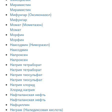
Мирамистин
Мирамистин
Мифунгар (Оксиконазол)
Мифунгар
Момат (Мометазон)
Момат
Морфин
Морфин
Наксоджин (Ниморазол)
Наксоджин
Напроксен
Напроксен
Натрия тетраборат
Натрия тетраборат
Натрия тиосульфат
Натрия тиосульфат
Натрия хлорид
Хлорид натрия
Нафталанская нефть
Нафталанская нефть
Нафциллин
Неграм (Налидиксовая кислота)