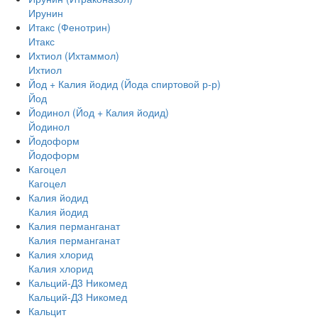
Ирунин
Итакс (Фенотрин)
Итакс
Ихтиол (Ихтаммол)
Ихтиол
Йод + Калия йодид (Йода спиртовой р-р)
Йод
Йодинол (Йод + Калия йодид)
Йодинол
Йодоформ
Йодоформ
Кагоцел
Кагоцел
Калия йодид
Калия йодид
Калия перманганат
Калия перманганат
Калия хлорид
Калия хлорид
Кальций-Д3 Никомед
Кальций-Д3 Никомед
Кальцит