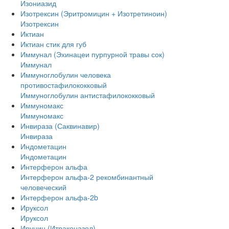
Изониазид
Изотрексин (Эритромицин + Изотретиноин)
Изотрексин
Иктиан
Иктиан стик для губ
Иммунал (Эхинацеи пурпурной травы сок)
Иммунал
Иммуноглобулин человека
противостафилококковый
Иммуноглобулин антистафилококковый
Иммуномакс
Иммуномакс
Инвираза (Саквинавир)
Инвираза
Индометацин
Индометацин
Интерферон альфа
Интерферон альфа-2 рекомбинантный
человеческий
Интерферон альфа-2b
Ируксол
Ируксол
Ирунин (Итраконазол)