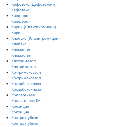
Кефотекс (Цефотаксим)
Кефотекс
Кипферон
Кипферон
Кирин (Спектиномицин)
Кирин
Клабакс (Кларитромицин)
Клабакс
Клемастин
Клемастин
Клотримазол
Клотримазол
Ко-тримоксазол
Ко-тримоксазол
Кокарбоксилаза
Кокарбоксилаза
Коллагеназа
Коллагеназа КК
Колхицин
Колхицин
Контрактубекс
Контрактубекс