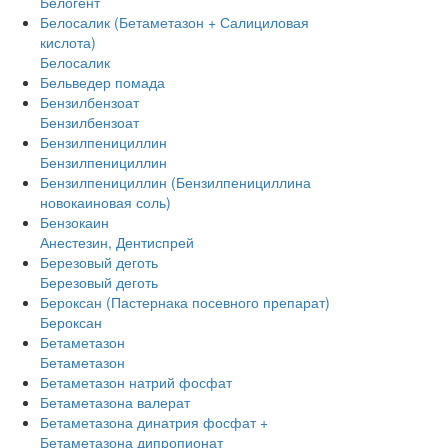
Белогент
Белосалик (Бетаметазон + Салициловая
кислота)
Белосалик
Бельведер помада
Бензилбензоат
Бензилбензоат
Бензилпенициллин
Бензилпенициллин
Бензилпенициллин (Бензилпенициллина
новокаиновая соль)
Бензокаин
Анестезин, Дентиспрей
Березовый деготь
Березовый деготь
Бероксан (Пастернака посевного препарат)
Бероксан
Бетаметазон
Бетаметазон
Бетаметазон натрий фосфат
Бетаметазона валерат
Бетаметазона динатрия фосфат +
Бетаметазона дипропионат