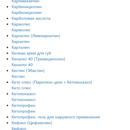
Карбамазепин
Карбенициллин
Карбенициллин
Карболовая кислота
Кармолис
Кармолис
Карнитен (Левокарнитин)
Карнитен
Карталин
Келиан крем для губ
Кеналог 40 (Триамцинолон)
Кеналог 40
Кестин (Эбастин)
Кестин
Кето плюс (Пиритион цинк + Кетоконазол)
Кето плюс
Кетоконазол
Кетоконазол
Кетопрофен
Кетопрофен
Кетопрофен, гель для наружного применения
Кефзол (Цефазолин)
Кефзол