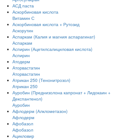
АСД паста
Аскорбиновая кислота
Витамин С
Аскорбиновая кислота + Рутозид
Аскорутин
Аспаркам (Калия и магния аспарагинат)
Аспаркам
Аспирин (Ацетилсалициловая кислота)
Аспирин
Атодерм
Аторвастатин
Аторвастатин
Атрикан 250 (Тенонитрозол)
Атрикан 250
Ауробин (Преднизолона капронат + Лидокаин +
Декспантенол)
Ауробин
Афлодерм (Алклометазон)
Афлодерм
Афобазол
Афобазол
Ацикловир