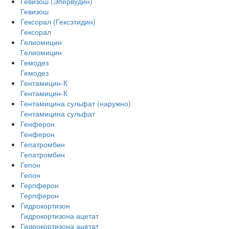
Гевизош (Эпервудин)
Гевизош
Гексорал (Гексэтидин)
Гексорал
Гелиомицин
Гелиомицин
Гемодез
Гемодез
Гентамицин-К
Гентамицин-К
Гентамицина сульфат (наружно)
Гентамицина сульфат
Генферон
Генферон
Гепатромбин
Гепатромбин
Гепон
Гепон
Герпферон
Герпферон
Гидрокортизон
Гидрокортизона ацетат
Гидрокортизона ацетат