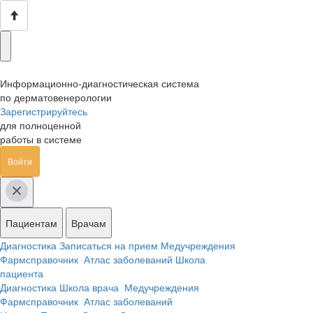
Информационно-диагностическая система
по дерматовенерологии
Зарегистрируйтесь
для полноценной
работы в системе
Войти
Пациентам
Врачам
Диагностика
Записаться на прием
Медучреждения
Фармсправочник
Атлас заболеваний
Школа
пациента
Диагностика
Школа врача
Медучреждения
Фармсправочник
Атлас заболеваний