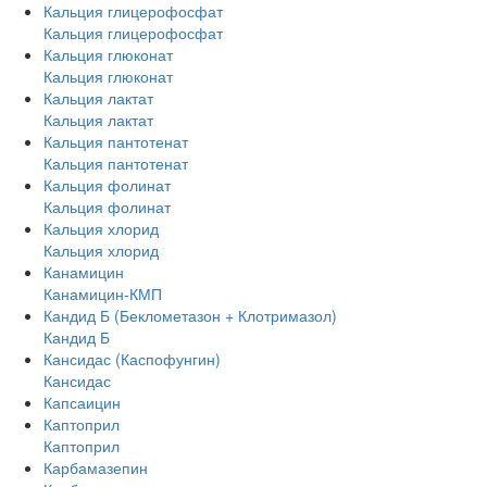
Кальция глицерофосфат
Кальция глицерофосфат
Кальция глюконат
Кальция глюконат
Кальция лактат
Кальция лактат
Кальция пантотенат
Кальция пантотенат
Кальция фолинат
Кальция фолинат
Кальция хлорид
Кальция хлорид
Канамицин
Канамицин-КМП
Кандид Б (Беклометазон + Клотримазол)
Кандид Б
Кансидас (Каспофунгин)
Кансидас
Капсаицин
Каптоприл
Каптоприл
Карбамазепин