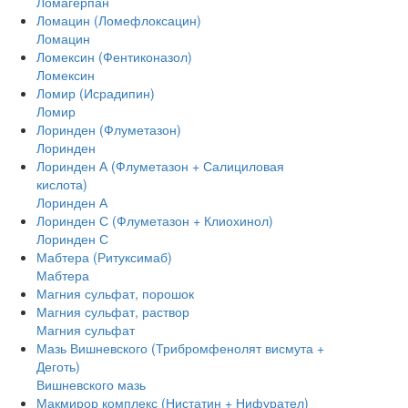
Ломагерпан
Ломацин (Ломефлоксацин)
Ломацин
Ломексин (Фентиконазол)
Ломексин
Ломир (Исрадипин)
Ломир
Лоринден (Флуметазон)
Лоринден
Лоринден А (Флуметазон + Салициловая
кислота)
Лоринден А
Лоринден С (Флуметазон + Клиохинол)
Лоринден С
Мабтера (Ритуксимаб)
Мабтера
Магния сульфат, порошок
Магния сульфат, раствор
Магния сульфат
Мазь Вишневского (Трибромфенолят висмута +
Деготь)
Вишневского мазь
Макмирор комплекс (Нистатин + Нифурател)