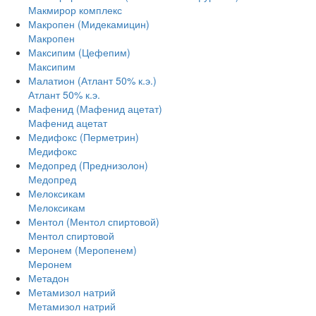
Макмирор комплекс
Макропен (Мидекамицин)
Макропен
Максипим (Цефепим)
Максипим
Малатион (Атлант 50% к.э.)
Атлант 50% к.э.
Мафенид (Мафенид ацетат)
Мафенид ацетат
Медифокс (Перметрин)
Медифокс
Медопред (Преднизолон)
Медопред
Мелоксикам
Мелоксикам
Ментол (Ментол спиртовой)
Ментол спиртовой
Меронем (Меропенем)
Меронем
Метадон
Метамизол натрий
Метамизол натрий