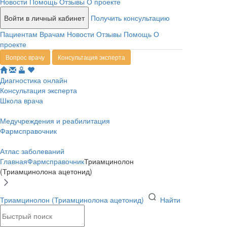
Новости
Помощь
Отзывы
О проекте
Войти в личный кабинет
Получить консультацию
Пациентам
Врачам
Новости
Отзывы
Помощь
О
проекте
Вопрос врачу
Консультация эксперта
Диагностика онлайн
Консультация эксперта
Школа врача
Медучреждения и реабилитация
Фармсправочник
Атлас заболеваний
Главная
Фармсправочник
Триамцинолон
(Триамцинолона ацетонид)
Триамцинолон (Триамцинолона ацетонид)
Найти