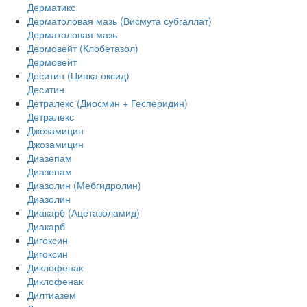
Дерматикс
Дерматоловая мазь (Висмута субгаллат)
Дерматоловая мазь
Дермовейт (Клобетазол)
Дермовейт
Деситин (Цинка оксид)
Деситин
Детралекс (Диосмин + Гесперидин)
Детралекс
Джозамицин
Джозамицин
Диазепам
Диазепам
Диазолин (Мебгидролин)
Диазолин
Диакарб (Ацетазоламид)
Диакарб
Дигоксин
Дигоксин
Диклофенак
Диклофенак
Дилтиазем